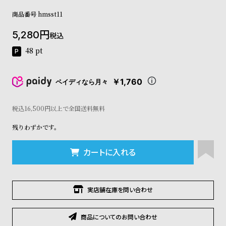
コ
商品番号
hmsst11
ー
ニ
5,280
ッ
税込
シ
48
pt
ュ
ヴ
ィ
￥1,760
ペイディなら月々
ヴ
ィ
ア
税込16,500円以上で全国送料無料
ン
残りわずかです。
ウ
エ
ス
カートに入れる
ト
ウ
ッ
ド
実店舗在庫を問い合わせ
ク
ロ
商品についてのお問い合わせ
ノ