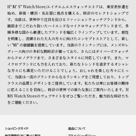
Hº M' S" Watch Store/エイチエムエスウォッチストアは、東京表参道を
始め、新宿・横浜・名古屋に拠点を構える、時計のセレクトショップで
す。当店は、世界中で注目を浴びるファッションウォッチブランドから、
細部までこだわり抜いたハイエンドなマイクロウォッチブランドまで、多
種多様な国から厳選したブランドを幅広くラインアップしています。感性
を刺激し、洗練された大人の方々に向けたコンセプトストアとして、新し
い "時" の価値観を提案しています。当店のラインナップには、メンズやレ
ディース向けの多彩な腕時計が揃っており、さらにはダイバーズウォッチ
からクロノグラフまで、さまざまなスタイルに対応しています。また、マ
イクロブランドにも力を入れており、新たなトレンドを追求するオシャレ
な方々にも満足いただけることでしょう。おしゃれを楽しむ方々にとっ
て、当店は一流のブランドからなるランキングをご用意しており、トップ
クラスの品質とデザインをご提供しています。私たちは常にお客様の期待
に応えることを目指し、時計の世界での新たな旅にご案内いたします。H
MS Watch Storeのウェブサイトをぜひご覧いただき、魅力的な時計たち
をご堪能ください。
ショッピングガイド
返品について
特定商取引法に基づく表記
プライバシーポリシー