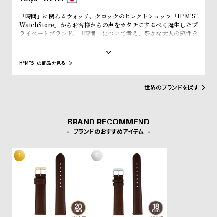
受
雑
「時間」に関わるウォッチ、クロックのセレクトショップ「H°M'S"
注
誌
WatchStore」からお客様からの声をカタチにするべく誕生したプ
販
掲
ライベートブランド。「時間」について考え、豊かな大人の感性を
刺激する新しい価値を提案します。
売
載
モ
商
HºM"S' の商品を見る
デ
品
ル
世界のブランドを探す
衣
セ
装
ー
BRAND RECOMMEND
貸
ル
ブランドのおすすめアイテム
出
情
報
N
A
e
b