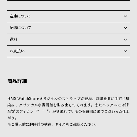
グ
ラ
フ
在庫について
全国の系列店と在庫を共有しているため、在庫切れの場合、誠に勝手な
配送について
全
世
がらキャンセルをさせて頂きます。
ご注文商品のお届け日数は在庫状況により異なり、
て
界
送料
の
の
弊社物流センターからの発送
配送料：550円（全国一律）
お支払い
商
腕
税込16,500円以上で全国送料無料
系列店舗から取り寄せ後に発送
クレジットカード、Amazon Pay、PayPay、コンビニ後払い、代金引
品
時
換、銀行振込
上記のいずれかでの発送となります。
計
※限定品・受注販売商品・予約商品はクレジットカード、銀行振込のみ
発送日の確定はご注文確認後となります。場合によってはお届け日時の
ご利用頂けます。
ブ
ご希望に沿えない場合もございますので予めご了承くださいませ。
ラ
ショッピングガイド
詳しくは下記のページをご覧くださいませ。
ン
HMS WatchStoreオリジナルのストラップが登場。時間を共に手首に馴
※ご予約商品・受注商品は、記載のお届け予定での発送となります。
染み、クラシカルな雰囲気を生み出してくれます。またバックルにはH°
ド
M'S"のアイコン「° ' "」が刻まれているのも細部にまでこだわった仕上
商品の発送に関しまして
一
がり。
覧
※ご購入前に腕時計の構造、サイズをご確認ください。
ラ
メ