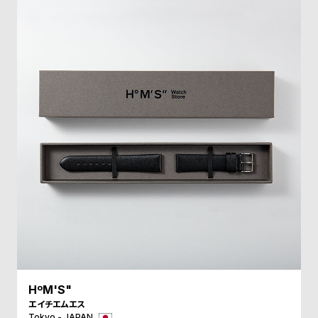
ル
ル
ト
ウ
ォ
ッ
チ
バ
ン
ド
そ
限
の
定
他
/
の
別
商
注
品
モ
デ
HºM'S"
ル
エイチエムエス
Tokyo - JAPAN