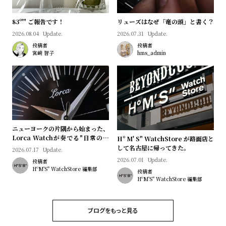
l
e
83º'" ご報告です！
リューズはなぜ「竜の頭」と書く？
2026.08.04
Update.
2026.07.31
Update.
シ
返
投稿者
投稿者
宮﨑 智子
hms_admin
ョ
品
ッ
に
ピ
つ
ン
い
グ
て
ガ
ニューヨークの片隅から始まった、
Lorca Watchが奏でる"日常のロ
Hº M' S" WatchStore が路面店と
イ
マン"｜Brand Picks #08
して名古屋に帰ってきた。
2026.07.17
Update.
ド
2026.07.01
Update.
投稿者
HºM'S" WatchStore 編集部
時
刻
投稿者
HºM'S" WatchStore 編集部
計
印
保
サ
ブログをもっと見る
証
ー