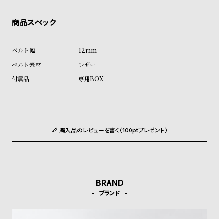
ン
ン
キ
ズ
ン
腕
グ
時
12mm
計
レザー
レ
キ
専用BOX
デ
ッ
ィ
ズ
ー
腕
ス
時
購入品のレビューを書く（100ptプレゼント）
腕
計
時
計
BRAND
替
ア
ブランド
え
ッ
ベ
プ