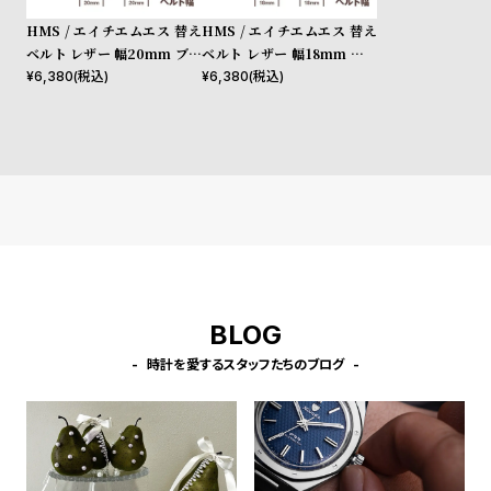
w
o
HMS / エイチエムエス 替え
HMS / エイチエムエス 替え
s
u
ベルト レザー 幅20mm ブラ
ベルト レザー 幅18mm ブラ
t
ウン ローズゴールド
ウン シルバー
¥
6,380
(税込)
¥
6,380
(税込)
B
S
l
h
o
o
g
p
l
i
s
t
BLOG
#
時計を愛するスタッフたちのブログ
P
e
o
p