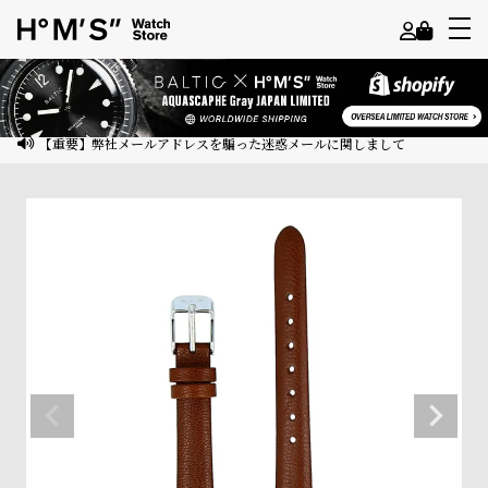
よ
う
こ
【重要】弊社メールアドレスを騙った迷惑メールに関しまして
そ
ゲ
ス
ト
様
ロ
グ
イ
ン
会
員