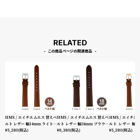
プ
ビ
ラ
ス
ス
よ
お
く
問
RELATED
あ
い
この商品ページの関連商品
る
合
質
わ
問
せ
HMS / エイチエムエス 替えベ
HMS / エイチエムエス 替えベ
HMS / エイチエ
ルト レザー 幅14mm ライトブ
ルト レザー 幅18mm ブラウン
ルト レザー 幅1
ラウン シルバー
シルバー
ブラウン ローズ
¥
5,280
(税込)
¥
6,380
(税込)
¥
5,280
(税込)