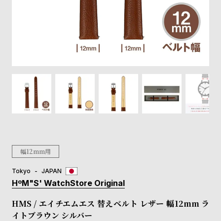
登
録
#Tags
リ
ッ
プ
バ
ル
チ
ッ
ク
ア
幅12mm用
ッ
プ
Tokyo
JAPAN
ル
HºM"S' WatchStore Original
ウ
ォ
HMS / エイチエムエス 替えベルト レザー 幅12mm ラ
ッ
イトブラウン シルバー
チ