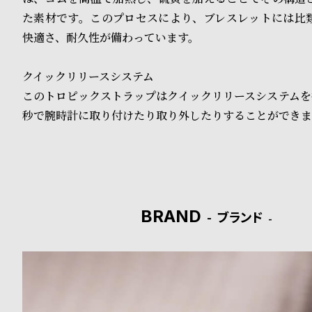
o
た素材です。このプロセスにより、ブレスレットには比
p
快適さ、耐久性が備わっています。
l
クイックリリースシステム
e
このトロピックストラップはクイックリリースシステムを
秒で腕時計に取り付けたり取り外したりすることができま
シ
返
ョ
品
ッ
に
ピ
つ
BRAND
ブランド
ン
い
グ
て
ガ
イ