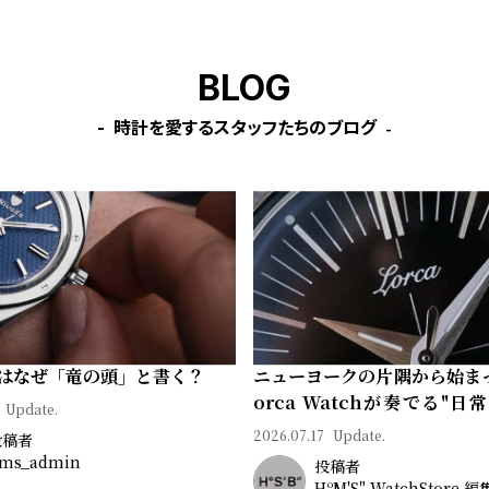
BLOG
時計を愛するスタッフたちのブログ
はなぜ「竜の頭」と書く？
ニューヨークの片隅から始ま
orca Watchが奏でる"日
Update.
ン"｜Brand Picks #08
2026.07.17
Update.
投稿者
ms_admin
投稿者
HºM'S" WatchStore 