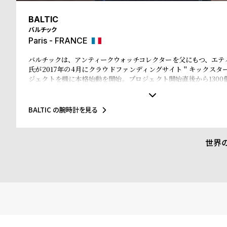
る
合
BALTIC
質
わ
バルチック
問
せ
Paris - FRANCE
バルチックは、アンティークウォッチコレクターを父にもつ、エテ
氏が2017年の4月にクラウドファンディングサイト＂キックスタ
ジェクトを機に本格始動を開始。プロジェクト開始直後から1300
月発売した限定品200個の時計も45分で完売させるほどの勢いだ
レクションは、マレク氏の父が残したアンティークコレクション
ションを得ていることが特徴。ラインナップされている時計はい
BALTIC の腕時計を見る
気を醸し出し、アンティークと見紛うほどの完成度を誇る。
世界