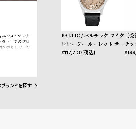
BALTIC / バルチック マイク
【受注
ィエンヌ・マレク
ーター＂でのプロ
ロローター ルーレット サー
チッ
個を売り上げ、翌
モン / ブラックサフィアーノ
バー
¥
117,700
(税込)
¥
144
。バルチックのコ
からインスピレー
レザー ストラップ MR Rou
ル 
ずれも絶妙な雰囲
lette Salmon
クラ
クラ
のブランドを探す