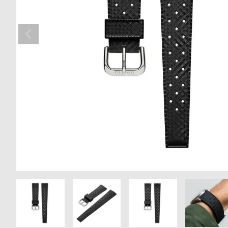
の
別
商
注
品
モ
デ
ル
受
雑
注
誌
販
掲
売
載
モ
商
デ
品
ル