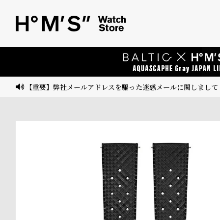
ベ
プ
ル
ル
ト
ウ
ォ
ッ
【重要】弊社メールアドレスを騙った迷惑メールに関しまして
チ
バ
ン
ド
そ
限
の
定
他
/