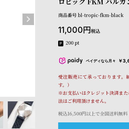
ロピック FKM バルカ
商品番号
bl-tropic-fkm-black
11,000
税込
200
pt
￥3,
ペイディなら月々
受注販売にて承っております。
す。）
※お支払いはクレジット決済また
法はご利用頂けません。
税込16,500円以上で全国送料無料