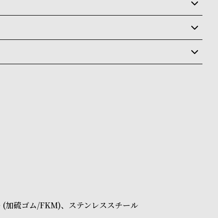
いるため、在庫切れの場合がございます。
させて頂きます。
状況により異なり、
送
料
ay、PayPay、コンビニ後払い、代金引換、銀行振込
ます。
商品はクレジットカード、銀行振込のみご利用頂けます。
なります。場合によってはお届け日時のご希望に沿えない
承くださいませ。
ださいませ。
載のお届け予定での発送となります。
 (加硫ゴム/FKM)、ステンレススチール