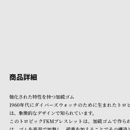
B
S
l
h
o
o
g
p
l
i
s
t
強化された特性を持つ加硫ゴム
#
1960年代にダイバーズウォッチのために生まれたトロ
P
は、象徴的なデザインで知られています。
e
このトロピックFKMブレスレットは、加硫ゴムで作ら
は、ゴムを高温で加熱し、硫黄を加えることでその構造