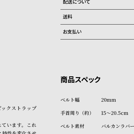
配送について
全国の系列店と在庫を共有して
在庫切れの場合、キャンセルを
送料
ご注文商品のお届け日数は在庫
お支払い
弊社物流センターからの発送
配送料：550円（全国一律）
系列店舗から取り寄せ後に発
税込16,500円以上で全国送料無
クレジットカード、Amazon P
上記のいずれかでの発送となり
※限定品・受注販売商品・予約
発送日の確定はご注文確認後と
ショッピングガイド
場合もございますので予めご了
詳しくは下記のページをご覧く
20mm
※ご予約商品・受注商品は、記
ピックストラップ
15～20.5cm
商品の発送に関しまして
れています。これ
バルカンラバー
と特性を変化させ