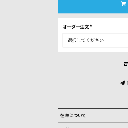
オーダー注文
(
必
須
)
在庫について