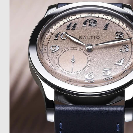
ド
時
刻
計
印
保
サ
証
ー
プ
ビ
ラ
ス
ス
よ
お
く
問
あ
い