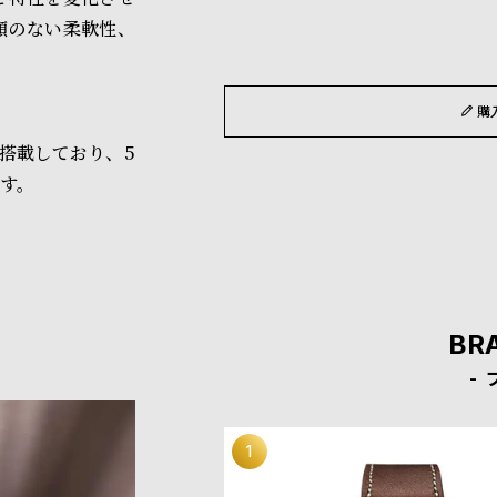
類のない柔軟性、
購
搭載しており、5
す。
BR