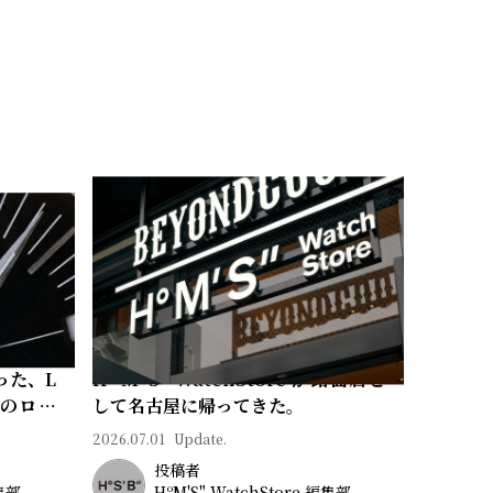
った、L
Hº M' S" WatchStore が路面店と
常のロマ
して名古屋に帰ってきた。
2026.07.01
Update.
投稿者
編集部
HºM'S" WatchStore 編集部