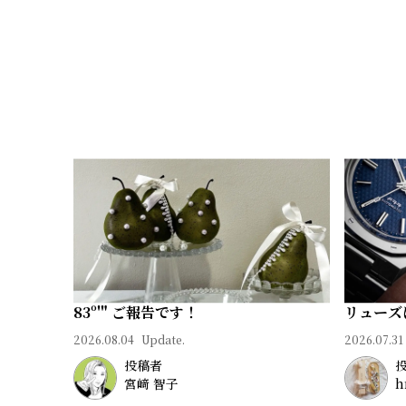
83º'" ご報告です！
リューズ
2026.08.04
Update.
2026.07.31
投稿者
宮﨑 智子
h