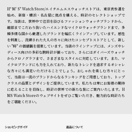
Hº M' S" Watch Store/エイチエムエスウォッチストアは、東京表参道を
始め、新宿・横浜・名古屋に拠点を構える、時計のセレクトショップで
す。当店は、世界中で注目を浴びるファッションウォッチブランドから、
細部までこだわり抜いたハイエンドなマイクロウォッチブランドまで、多
種多様な国から厳選したブランドを幅広くラインアップしています。感性
を刺激し、洗練された大人の方々に向けたコンセプトストアとして、新し
い "時" の価値観を提案しています。当店のラインナップには、メンズやレ
ディース向けの多彩な腕時計が揃っており、さらにはダイバーズウォッチ
からクロノグラフまで、さまざまなスタイルに対応しています。また、マ
イクロブランドにも力を入れており、新たなトレンドを追求するオシャレ
な方々にも満足いただけることでしょう。おしゃれを楽しむ方々にとっ
て、当店は一流のブランドからなるランキングをご用意しており、トップ
クラスの品質とデザインをご提供しています。私たちは常にお客様の期待
に応えることを目指し、時計の世界での新たな旅にご案内いたします。H
MS Watch Storeのウェブサイトをぜひご覧いただき、魅力的な時計たち
をご堪能ください。
ショッピングガイド
返品について