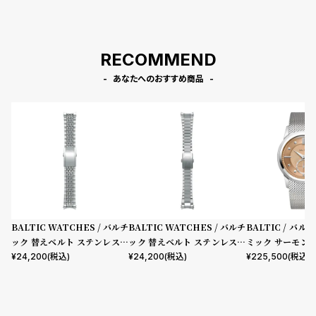
RECOMMEND
あなたへのおすすめ商品
BALTIC WATCHES / バルチ
BALTIC WATCHES / バルチ
BALTIC / バ
ック 替えベルト ステンレスス
ック 替えベルト ステンレスス
ミック サーモン
チール ビーズ オブ ライス ブ
チール フラットリンク ブレス
チール メッシュ 
¥
24,200
(税込)
¥
24,200
(税込)
¥
225,500
(税込)
レスレット
レット