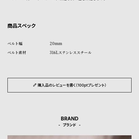
ン
ン
キ
ズ
ン
腕
グ
時
計
20mm
レ
キ
316Lステンレススチール
デ
ッ
ィ
ズ
ー
腕
ス
時
購入品のレビューを書く（100ptプレゼント）
腕
計
時
計
替
ア
BRAND
え
ッ
ブランド
ベ
プ