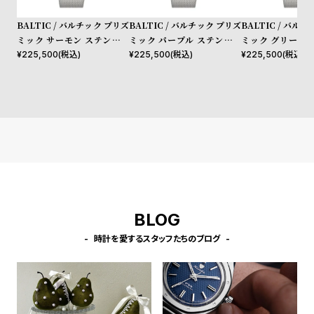
w
o
s
u
BALTIC / バルチック プリズ
BALTIC / バルチック プリズ
BALTIC / バル
ミック サーモン ステンレス
ミック パープル ステンレス
ミック グリーン 
t
スチール メッシュ バンド
スチール メッシュ バンド
スチール メッシュ
¥
225,500
(税込)
¥
225,500
(税込)
¥
225,500
(税込)
B
S
l
h
o
o
g
p
l
i
s
t
BLOG
#
P
時計を愛するスタッフたちのブログ
e
o
p