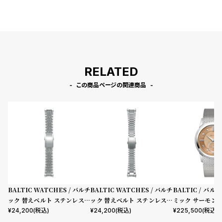
プ
ビ
ラ
ス
ス
よ
お
く
問
RELATED
あ
い
る
合
この商品ページの関連商品
質
わ
問
せ
BALTIC WATCHES / バルチ
BALTIC WATCHES / バルチ
BALTIC / バ
ック 替えベルト ステンレスス
ック 替えベルト ステンレスス
ミック サーモン
チール ビーズ オブ ライス ブ
チール フラットリンク ブレス
チール メッシュ 
¥
24,200
(税込)
¥
24,200
(税込)
¥
225,500
(税込)
レスレット
レット