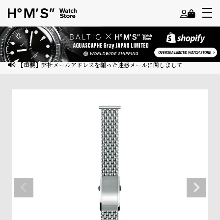
よ
う
こ
【重要】弊社メールアドレスを騙った迷惑メールに関しまして
そ
ゲ
ス
ト
様
ロ
グ
イ
ン
会
員