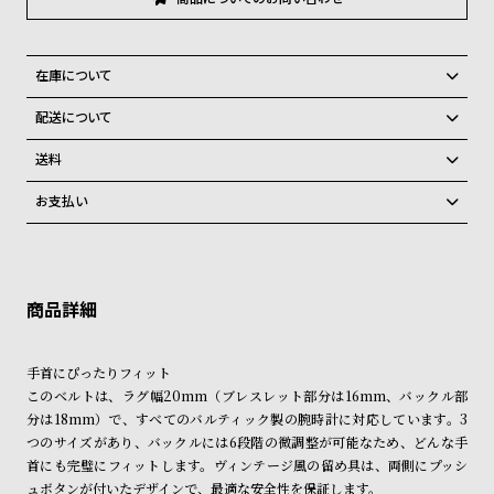
グ
ラ
フ
在庫について
全
世
全国の系列店と在庫を共有しているため、在庫切れの場合がございま
配送について
す。
て
界
ご注文商品のお届け日数は在庫状況により異なり、
在庫切れの場合、キャンセルをさせて頂きます。
送料
の
の
弊社物流センターからの発送
配送料：550円（全国一律）
商
腕
お支払い
税込16,500円以上で全国送料無料
系列店舗から取り寄せ後に発送
品
時
クレジットカード、Amazon Pay、PayPay、コンビニ後払い、代金引
計
換、銀行振込
上記のいずれかでの発送となります。
※限定品・受注販売商品・予約商品はクレジットカード、銀行振込のみ
発送日の確定はご注文確認後となります。場合によってはお届け日時の
ブ
ご利用頂けます。
ご希望に沿えない場合もございますので予めご了承くださいませ。
ラ
ショッピングガイド
ン
詳しくは下記のページをご覧くださいませ。
手首にぴったりフィット
※ご予約商品・受注商品は、記載のお届け予定での発送となります。
ド
このベルトは、ラグ幅20mm（ブレスレット部分は16mm、バックル部
一
分は18mm）で、すべてのバルティック製の腕時計に対応しています。3
商品の発送に関しまして
つのサイズがあり、バックルには6段階の微調整が可能なため、どんな手
覧
首にも完璧にフィットします。ヴィンテージ風の留め具は、両側にプッシ
ラ
メ
ュボタンが付いたデザインで、最適な安全性を保証します。