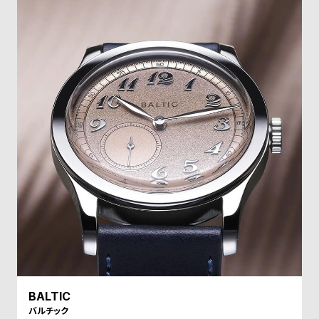
ル
ル
ト
ウ
ォ
ッ
チ
バ
ン
ド
そ
限
の
定
他
/
の
別
商
注
品
モ
デ
BALTIC
ル
バルチック