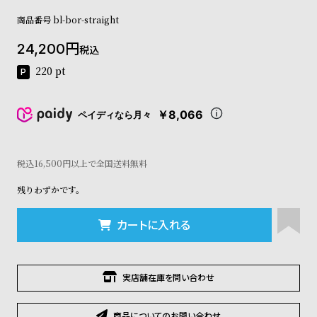
コ
商品番号
bl-bor-straight
ー
ニ
24,200
ッ
税込
シ
220
pt
ュ
ヴ
ィ
￥8,066
ペイディなら月々
ヴ
ィ
ア
税込16,500円以上で全国送料無料
ン
ウ
残りわずかです。
エ
ス
ト
カートに入れる
ウ
ッ
ド
実店舗在庫を問い合わせ
ク
ロ
ノ
商品についてのお問い合わせ