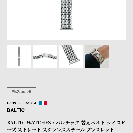
登
録
#Tags
リ
ッ
プ
バ
ル
チ
ッ
ク
ア
幅20mm用
ッ
プ
Paris
FRANCE
ル
BALTIC
ウ
ォ
BALTIC WATCHES / バルチック 替えベルト ライスビ
ッ
ーズ ストレート ステンレススチール ブレスレット
チ