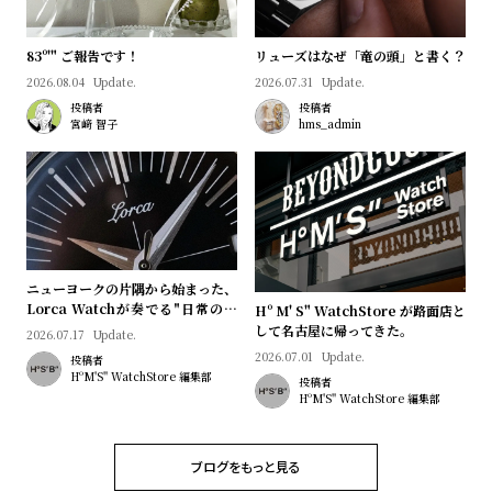
l
e
83º'" ご報告です！
リューズはなぜ「竜の頭」と書く？
2026.08.04
Update.
2026.07.31
Update.
シ
返
投稿者
投稿者
ョ
品
宮﨑 智子
hms_admin
ッ
に
ピ
つ
ン
い
グ
て
ガ
ニューヨークの片隅から始まった、
Lorca Watchが奏でる"日常のロ
イ
Hº M' S" WatchStore が路面店と
マン"｜Brand Picks #08
して名古屋に帰ってきた。
2026.07.17
Update.
ド
2026.07.01
Update.
投稿者
時
刻
HºM'S" WatchStore 編集部
投稿者
HºM'S" WatchStore 編集部
計
印
保
サ
証
ー
ブログをもっと見る