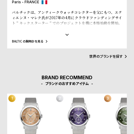
Paris - FRANCE
受
雑
注
誌
バルチックは、アンティークウォッチコレクターを父にもつ、エテ
ィエンヌ・マレク氏が2017年の4月にクラウドファンディングサイ
販
掲
ト＂キックスターター＂でのプロジェクトを機に本格始動を開始。
売
載
プロジェクト開始直後から1300個を売り上げ、翌月発売した限定品
200個の時計も45分で完売させるほどの勢いだ。バルチックのコレ
モ
商
クションは、マレク氏の父が残したアンティークコレクションから
BALTIC の腕時計を見る
インスピレーションを得ていることが特徴。ラインナップされてい
デ
品
る時計はいずれも絶妙な雰囲気を醸し出し、アンティークと見紛う
ル
ほどの完成度を誇る。
世界のブランドを探す
衣
セ
装
ー
BRAND RECOMMEND
貸
ル
ブランドのおすすめアイテム
出
情
報
N
A
e
b