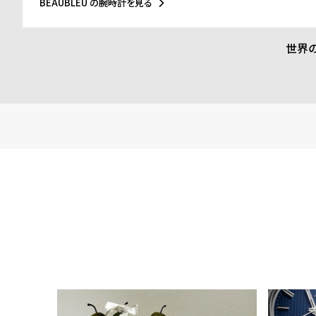
る
合
BEAUBLEU の腕時計を見る
める情熱と素材の扱いに優れています。BEAUBLEUの時計は時間
り、時間を自由に解釈できる魅力的なアートピースとして位置づ
質
わ
世界
問
せ