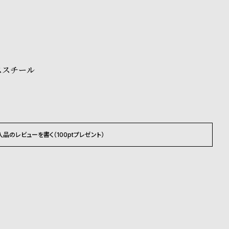
承くださいませ。
ださいませ。
載のお届け予定での発送となります。
ススチール
入品のレビューを書く（100ptプレゼント）