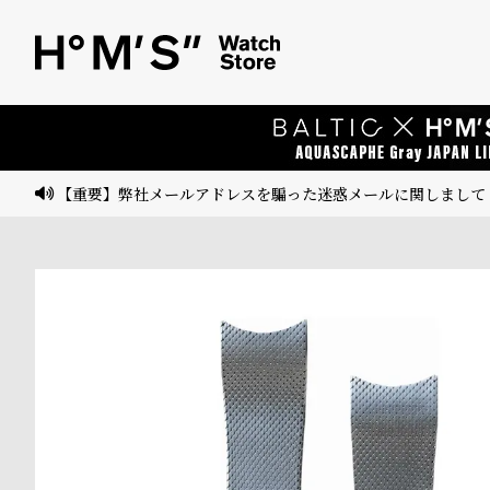
ベ
プ
ル
ル
ト
ウ
ォ
ッ
【重要】弊社メールアドレスを騙った迷惑メールに関しまして
チ
バ
ン
ド
そ
限
の
定
他
/