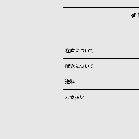
在庫について
配送について
全国の系列店と在庫を共有して
送料
ご注文商品のお届け日数は在庫
お支払い
弊社物流センターからの発送
配送料：550円（全国一律）
系列店舗から取り寄せ後に発
税込16,500円以上で全国送料無
クレジットカード、Amazon P
上記のいずれかでの発送となり
※限定品・受注販売商品・予約
発送日の確定はご注文確認後と