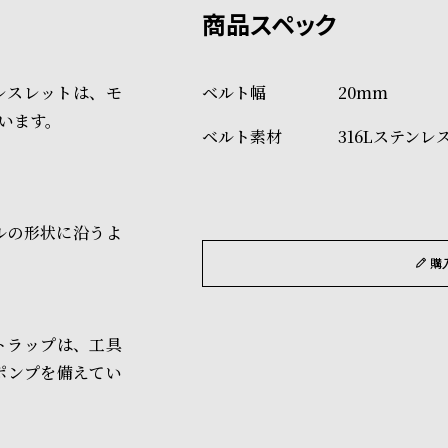
ショッピングガイド
場合もございますので予めご了
詳しくは下記のページをご覧く
レスレットは、モ
20mm
※ご予約商品・受注商品は、記
います。
316Lステンレ
商品の発送に関しまして
ルの形状に沿うよ
購
トラップは、工具
ポンプを備えてい