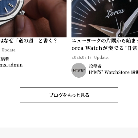
はなぜ「竜の頭」と書く？
ニューヨークの片隅から始ま
orca Watchが奏でる"日
Update.
ン"｜Brand Picks #08
2026.07.17
Update.
投稿者
ms_admin
投稿者
HºM'S" WatchStore 
ブログをもっと見る