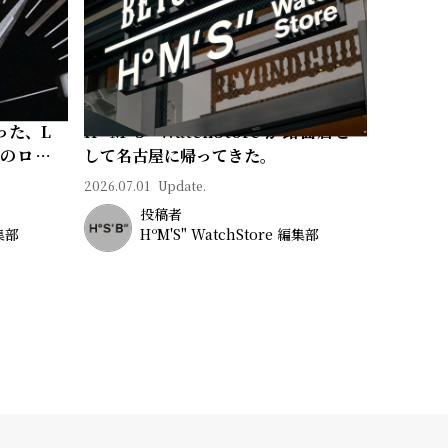
った、L
Hº M' S" WatchStore が路面店と
常のロマ
して名古屋に帰ってきた。
2026.07.01
Update.
投稿者
編集部
HºM'S" WatchStore 編集部