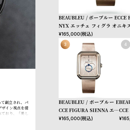
BEAUBLEU / ボーブルー ECCE 
NYX エッチェ フィグラ オニキ
ールド ステンレススチールメッ
¥
165,000
(税込)
ップ
BEAUBLEU / ボーブルー E
BEA
よって創立され、パ
デザイン視点を提
CCE FIGURA SIENNA エッ
CCE
れており、「美し
チェ フィグラ シエナ ローズ
フィ
¥
165,000
(税込)
¥
165
が私たちの主要な
るニコラス・デュ
ゴールド ステンレススチー
ド 
、製品に物語を込