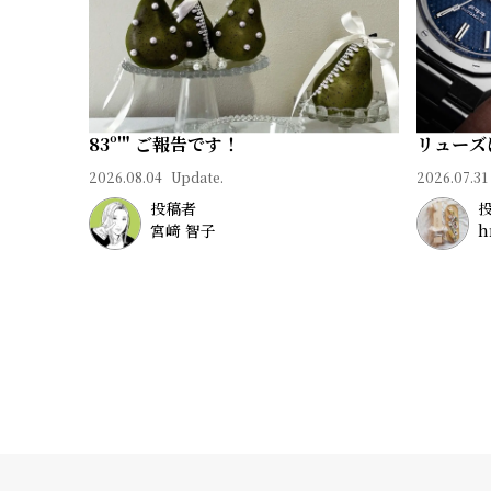
83º'" ご報告です！
リューズ
2026.08.04
Update.
2026.07.31
投稿者
宮﨑 智子
h