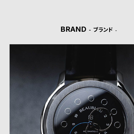
o
p
l
BRAND
ブランド
e
シ
返
ョ
品
ッ
に
ピ
つ
ン
い
グ
て
ガ
イ