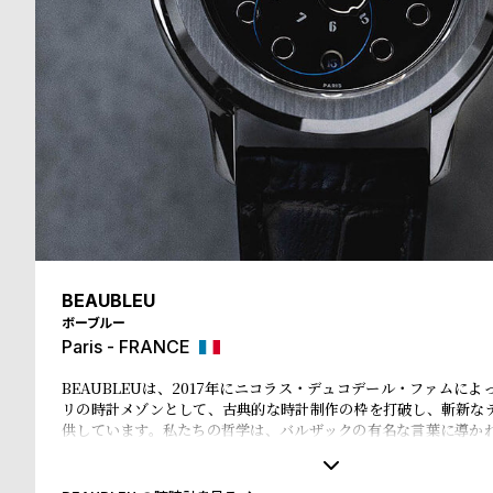
ド
時
刻
計
印
保
サ
証
ー
プ
ビ
ラ
ス
BEAUBLEU
ボーブルー
ス
Paris - FRANCE
よ
お
BEAUBLEUは、2017年にニコラス・デュコデール・ファムに
リの時計メゾンとして、古典的な時計制作の枠を打破し、斬新な
く
問
供しています。私たちの哲学は、バルザックの有名な言葉に導か
いものは常に奇妙である」。パリの青、この都市の象徴的な色、
あ
い
インスピレーション源です。創業者でありデザインの責任者であ
コデール・ファムは、自動車と高級製品デザインの専門家であり