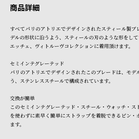
B
S
l
h
すべてパリのアトリエでデザインされたスティール製ブ
o
o
デルの形状に沿うよう、スティールの刃のような形をして
g
p
エッチェ、ヴィトルーヴコレクションに着用頂けます。
l
セミインテグレーテッド
i
パリのアトリエでデザインされたこのブレードは、モデ
う、ステンレススチールで構成されています。
s
t
交換が簡単
#
このセミインテグレーテッド・スチール・ウォッチ・ス
を使わずに素早く簡単にストラップを着脱できるピン・
P
ます。
e