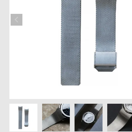
の
別
商
注
品
モ
デ
ル
受
雑
注
誌
販
掲
売
載
モ
商
デ
品
ル