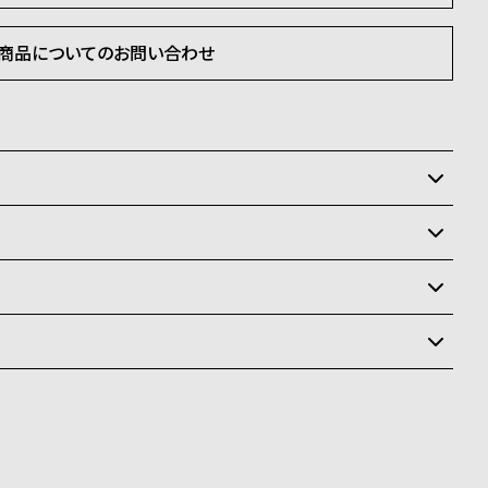
商品についてのお問い合わせ
いるため在庫切れの場合、キャンセルをさせて頂きます。
状況により異なり、
送
料
ay、PayPay、コンビニ後払い、代金引換、銀行振込
ます。
商品はクレジットカード、銀行振込のみご利用頂けます。
なります。場合によってはお届け日時のご希望に沿えない