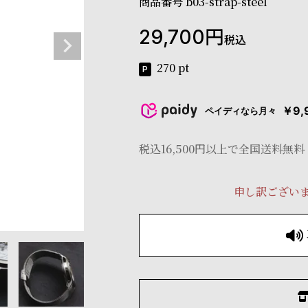
商品番号
b03-strap-steel
29,700
税込
270
pt
￥9,
ペイディなら月々
税込16,500円以上で全国送料無料
申し訳ござい