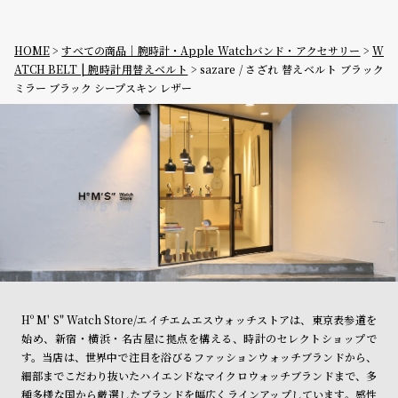
HOME
すべての商品｜腕時計・Apple Watchバンド・アクセサリー
W
ATCH BELT | 腕時計用替えベルト
sazare / さざれ 替えベルト ブラック
ミラー ブラック シープスキン レザー
Hº M' S" Watch Store/エイチエムエスウォッチストアは、東京表参道を
始め、新宿・横浜・名古屋に拠点を構える、時計のセレクトショップで
す。当店は、世界中で注目を浴びるファッションウォッチブランドから、
細部までこだわり抜いたハイエンドなマイクロウォッチブランドまで、多
種多様な国から厳選したブランドを幅広くラインアップしています。感性