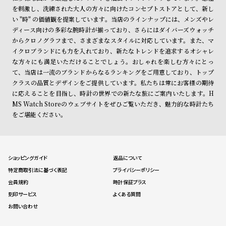
を刺激し、洗練された大人の方々に向けたコンセプトストアとして、新し
い "時" の価値観を提案しています。当店のラインナップには、メンズやレ
ディース向けの多彩な腕時計が揃っており、さらにはダイバーズウォッチ
からクロノグラフまで、さまざまなスタイルに対応しています。また、マ
イクロブランドにも力を入れており、新たなトレンドを追求するオシャレ
な方々にも満足いただけることでしょう。おしゃれを楽しむ方々にとっ
て、当店は一流のブランドからなるランキングをご用意しており、トップ
クラスの品質とデザインをご提供しています。私たちは常にお客様の期待
に応えることを目指し、時計の世界での新たな旅にご案内いたします。H
MS Watch Storeのウェブサイトをぜひご覧いただき、魅力的な時計たち
をご堪能ください。
ショッピングガイド
返品について
特定商取引法に基づく表記
プライバシーポリシー
会員規約
時計保証プラス
刻印サービス
よくある質問
お問い合わせ