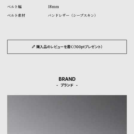
ン
ン
18mm
キ
ズ
バンドレザー（シープスキン）
ン
腕
グ
時
計
レ
キ
購入品のレビューを書く（100ptプレゼント）
デ
ッ
ィ
ズ
ー
腕
ス
時
BRAND
ブランド
腕
計
時
計
替
ア
え
ッ
ベ
プ