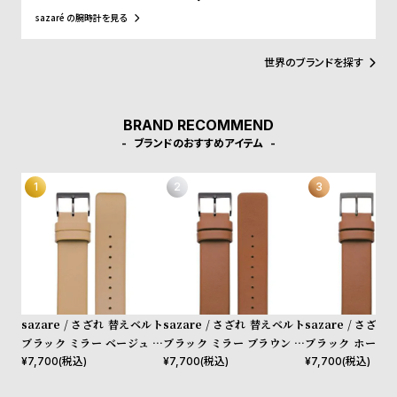
受
雑
ゆく時間を、sazaréの時計と共に。
sazaré の腕時計を見る
注
誌
販
掲
世界のブランドを探す
売
載
モ
商
BRAND RECOMMEND
デ
品
ブランドのおすすめアイテム
ル
衣
セ
装
ー
貸
ル
出
情
報
sazare / さざれ 替えベルト
sazare / さざれ 替えベルト
sazare / さざ
ブラック ミラー ベージュ カ
ブラック ミラー ブラウン カ
ブラック ホーニン
N
A
ウレザー
ウレザー
ン カウレザー
¥
7,700
(税込)
¥
7,700
(税込)
¥
7,700
(税込)
e
b