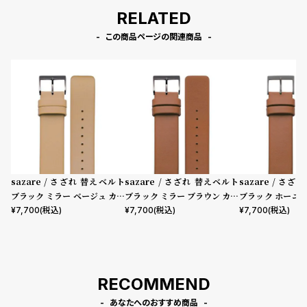
プ
ビ
RELATED
ラ
ス
この商品ページの関連商品
ス
よ
お
く
問
あ
い
る
合
質
わ
問
せ
sazare / さざれ 替えベルト
sazare / さざれ 替えベルト
sazare / さ
ブラック ミラー ベージュ カウ
ブラック ミラー ブラウン カウ
ブラック ホーニ
レザー
レザー
カウレザー
¥
7,700
(税込)
¥
7,700
(税込)
¥
7,700
(税込)
RECOMMEND
あなたへのおすすめ商品