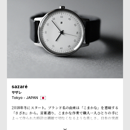
ル
ル
ト
ウ
ォ
ッ
チ
バ
ン
ド
そ
限
の
定
他
/
sazaré
の
別
サザレ
Tokyo - JAPAN
商
注
2018年冬にスタート。ブランド名の由来は「こまかな」を意味する
品
モ
「さざれ」から。言葉通り、こまかな作業で職人一人ひとりの手に
デ
よって作られた時計は繊細で切なくなるような美しさ。日本の実直
なものづくりを原点とし、福島の工場で丁寧に作られている。 時代
ル
と共に長く愛されるものに、華美な装飾は必要ない。刻一刻と過ぎ