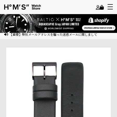
よ
う
こ
【重要】弊社メールアドレスを騙った迷惑メールに関しまして
そ
ゲ
ス
ト
様
ロ
グ
イ
ン
会
員