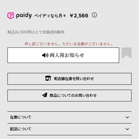
コ
ー
￥2,566
ニ
ペイディなら月々
ッ
シ
税込16,500円以上で全国送料無料
ュ
ヴ
申し訳ございません。ただいま在庫がございません。
ィ
ヴ
再入荷お知らせ
ィ
ア
ン
ウ
実店舗在庫を問い合わせ
エ
ス
商品についてのお問い合わせ
ト
ウ
ッ
ド
在庫について
ク
全国の系列店と在庫を共有しているため、在庫切れの場合、誠に勝手な
ロ
配送について
がらキャンセルをさせて頂きます。
ノ
ご注文商品のお届け日数は在庫状況により異なり、