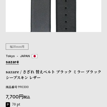
登
録
#Tags
リ
ッ
プ
幅18mm用
バ
ル
チ
Tokyo
JAPAN
ッ
sazaré
ク
ア
sazare / さざれ 替えベルト ブラック ミラー ブラック
ッ
シープスキン レザー
プ
ル
商品番号
990300
ウ
ォ
7,700
税込
ッ
70
pt
チ