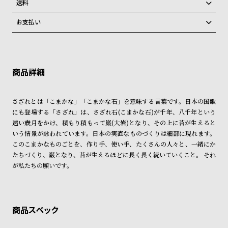
グ
送料
ラ
弊社物流センターからの発送
配送料：550円（全国一律）
お支払い
フ
税込16,500円以上で全国送料無料
系列店舗から取り寄せ後に発送
クレジットカード、Amazon Pay、PayPay、コンビニ後払い、代金引
全
世
換、銀行振込
上記のいずれかでの発送となります。
※限定品・受注販売商品・予約商品はクレジットカード、銀行振込のみ
発送日の確定はご注文確認後となります。場合によってはお届け日時の
て
界
ご利用頂けます。
ご希望に沿えない場合もございますので予めご了承くださいませ。
の
の
ショッピングガイド
商
腕
詳しくは下記のページをご覧くださいませ。
さざれとは「こまかな」「こまかな石」を意味する言葉です。日本の国歌
※ご予約商品・受注商品は、記載のお届け予定での発送となります。
品
時
にも登場する「さざれ」は、さざれ石(こまかな石)が千年、八千年という
計
遠い歳月をかけ、積もり積もって巌(大岩)となり、その上に苔が生えると
商品の発送に関しまして
ブ
いう情景が詠われています。日本の実直なものづくりは細部に現れます。
このこまかなものごとを、作り手、使い手、たくさんの人々と、一緒にか
ラ
たちづくり、巌となり、苔が生えるほどに長く長く続いていくこと。 それ
ン
が私たちの願いです。
ド
一
覧
ラ
メ