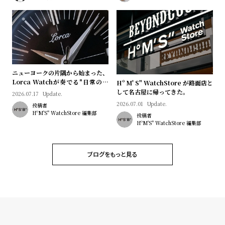
l
e
シ
返
ョ
品
ッ
に
ニューヨークの片隅から始まった、
Lorca Watchが奏でる"日常のロ
Hº M' S" WatchStore が路面店と
ピ
つ
マン"｜Brand Picks #08
して名古屋に帰ってきた。
2026.07.17
Update.
ン
い
2026.07.01
Update.
投稿者
グ
て
HºM'S" WatchStore 編集部
投稿者
HºM'S" WatchStore 編集部
ガ
イ
ブログをもっと見る
ド
時
刻
計
印
保
サ
証
ー