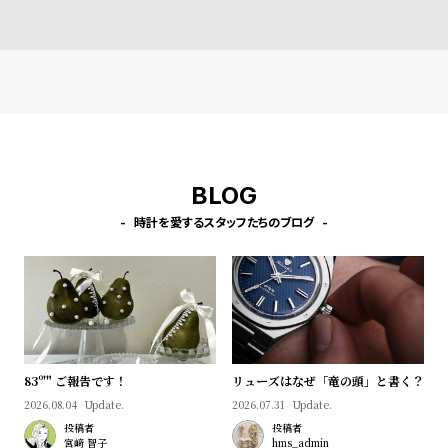
w
o
s
u
t
B
S
l
h
o
o
g
p
BLOG
l
時計を愛するスタッフたちのブログ
i
s
t
#
P
e
83º'" ご報告です！
リューズはなぜ「竜の頭」と書く？
o
2026.08.04
Update.
2026.07.31
Update.
p
投稿者
投稿者
宮﨑 智子
hms_admin