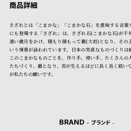
B
S
l
h
さざれとは「こまかな」「こまかな石」を意味する言葉
o
o
にも登場する「さざれ」は、さざれ石(こまかな石)が千
遠い歳月をかけ、積もり積もって巌(大岩)となり、その
g
p
いう情景が詠われています。日本の実直なものづくりは
l
このこまかなものごとを、作り手、使い手、たくさんの
i
たちづくり、巌となり、苔が生えるほどに長く長く続いて
が私たちの願いです。
s
t
#
P
e
BRAND
ブランド