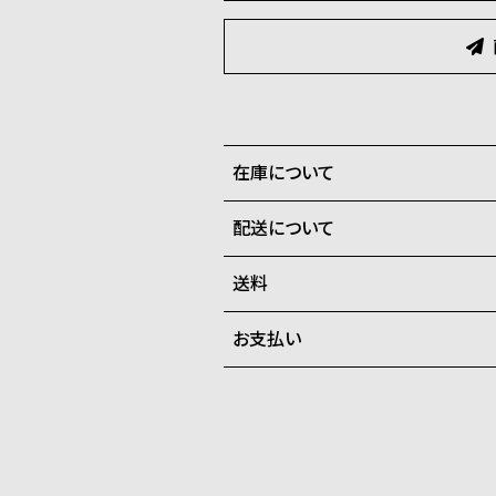
在庫について
配送について
全国の系列店と在庫を共有して
させて頂きます。
送料
ご注文商品のお届け日数は在庫
お支払い
弊社物流センターからの発送
配送料：550円（全国一律）
系列店舗から取り寄せ後に発
税込16,500円以上で全国送料無
クレジットカード、Amazon P
上記のいずれかでの発送となり
※限定品・受注販売商品・予約
発送日の確定はご注文確認後と