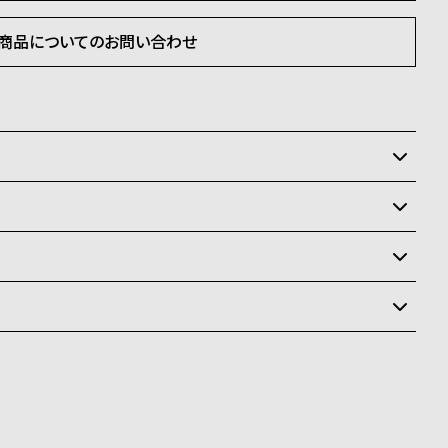
商品についてのお問い合わせ
いるため、在庫切れの場合、誠に勝手ながらキャンセルを
状況により異なり、
送
料
ay、PayPay、コンビニ後払い、代金引換、銀行振込
ます。
商品はクレジットカード、銀行振込のみご利用頂けます。
なります。場合によってはお届け日時のご希望に沿えない