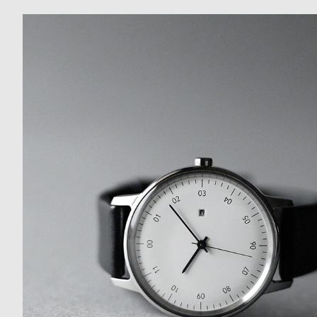
o
p
l
e
シ
返
ョ
品
ッ
に
ピ
つ
ン
い
グ
て
ガ
イ