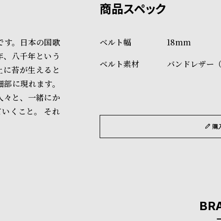
ショッピングガイド
場合もございますので予めご了
詳しくは下記のページをご覧く
です。日本の国歌
18mm
※ご予約商品・受注商品は、記
年、八千年という
バンドレザー
商品の発送に関しまして
上に苔が生えると
細部に現れます。
人々と、一緒にか
いくこと。 それ
購
BR