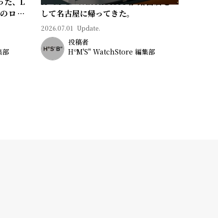
った、L
Hº M' S" WatchStore が路面店と
常のロマ
して名古屋に帰ってきた。
2026.07.01
Update.
投稿者
編集部
HºM'S" WatchStore 編集部