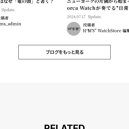
はなぜ「竜の頭」と書く？
ニューヨークの片隅から始ま
orca Watchが奏でる"日
Update.
ン"｜Brand Picks #08
2026.07.17
Update.
投稿者
ms_admin
投稿者
HºM'S" WatchStore 
ブログをもっと見る
RELATED