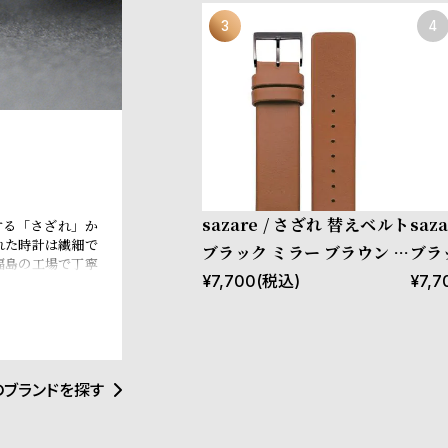
sazare / さざれ 替えベルト
saz
する「さざれ」か
れた時計は繊細で
ブラック ミラー ブラウン カ
ブラ
福島の工場で丁寧
ウレザー
ウレ
¥
7,700
(税込)
¥
7,7
必要ない。刻一刻
のブランドを探す