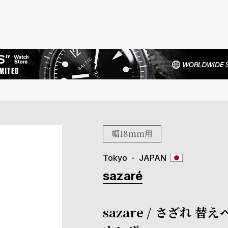
幅18mm用
Tokyo
JAPAN
sazaré
sazare / さざれ 