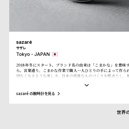
ド
時
刻
計
印
sazaré
保
サ
サザレ
証
ー
Tokyo - JAPAN
プ
ビ
2018年冬にスタート。ブランド名の由来は「こまかな」を意味
ら。言葉通り、こまかな作業で職人一人ひとりの手によって作ら
ラ
ス
切なくなるような美しさ。日本の実直なものづくりを原点とし、
に作られている。 時代と共に長く愛されるものに、華美な装飾は
ス
と過ぎゆく時間を、sazaréの時計と共に。
sazaré の腕時計を見る
よ
お
く
問
世界
あ
い