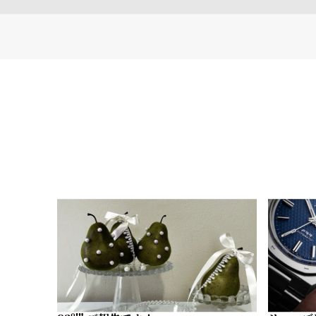
る
合
質
わ
問
せ