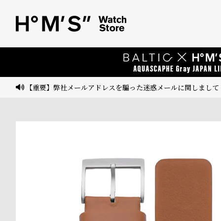
ベ
プ
ル
ル
ト
ウ
ォ
ッ
【重要】弊社メールアドレスを騙った迷惑メールに関しまして
チ
バ
ン
ド
そ
限
の
定
他
/