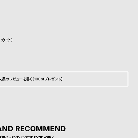
承くださいませ。
ださいませ。
載のお届け予定での発送となります。
（カウ）
入品のレビューを書く（100ptプレゼント）
AND RECOMMEND