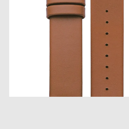
の
別
商
注
品
モ
デ
ル
受
雑
注
誌
販
掲
売
載
モ
商
デ
品
ル