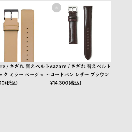
are / さざれ 替えベルト
sazare / さざれ 替えベルト
ック ミラー ベージュ カ
コードバン レザー ブラウン
ザー
00
(税込)
¥
14,300
(税込)