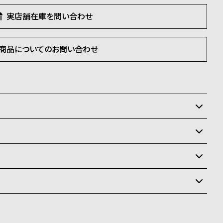
実店舗在庫を問い合わせ
商品についてのお問い合わせ
いるため、在庫切れの場合、誠に勝手ながらキャンセルを
状況により異なり、
送
料
ay、PayPay、コンビニ後払い、代金引換、銀行振込