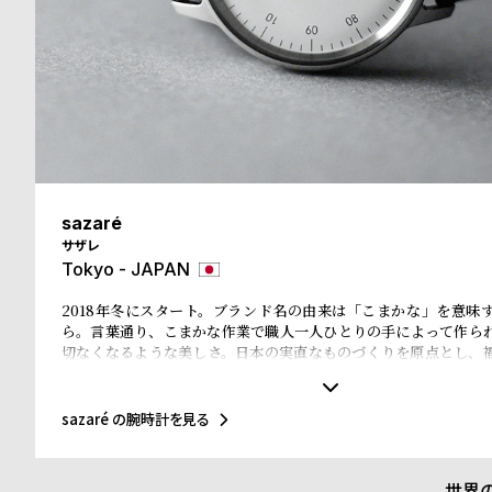
ド
時
刻
計
印
保
サ
証
ー
sazaré
プ
ビ
サザレ
Tokyo - JAPAN
ラ
ス
2018年冬にスタート。ブランド名の由来は「こまかな」を意味
ス
ら。言葉通り、こまかな作業で職人一人ひとりの手によって作ら
切なくなるような美しさ。日本の実直なものづくりを原点とし、
よ
お
に作られている。 時代と共に長く愛されるものに、華美な装飾は
と過ぎゆく時間を、sazaréの時計と共に。
く
問
sazaré の腕時計を見る
あ
い
世界