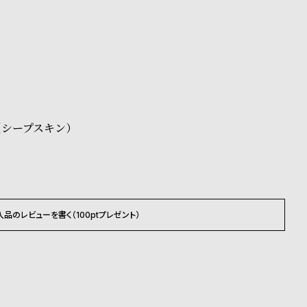
ます。
商品はクレジットカード、銀行振込のみご利用頂けます。
なります。場合によってはお届け日時のご希望に沿えない
承くださいませ。
ださいませ。
載のお届け予定での発送となります。
（シープスキン）
入品のレビューを書く（100ptプレゼント）