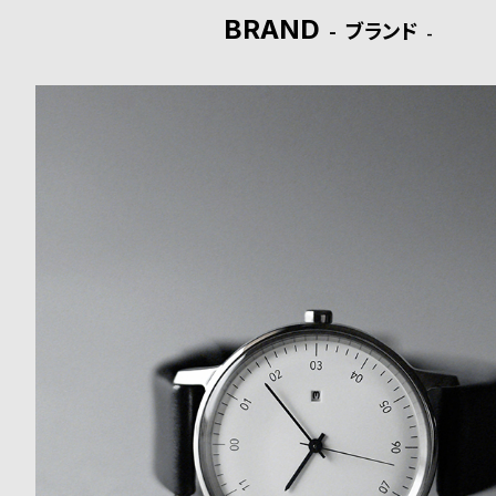
o
BRAND
ブランド
p
l
e
シ
返
ョ
品
ッ
に
ピ
つ
ン
い
グ
て
ガ
イ