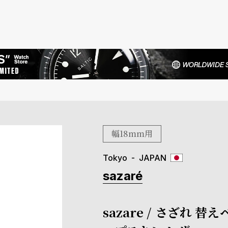
幅18mm用
Tokyo
JAPAN
sazaré
sazare / さざれ 