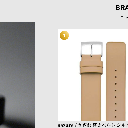
BR
sazare / さざれ 替えベルト シ