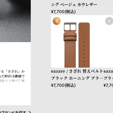
ング ベージュ カウレザー
¥
7,700
(税込)
sazare / さざれ 替えベルト
saz
する「さざれ」か
れた時計は繊細で
ブラック ホーニング ブラウ
ブラ
福島の工場で丁寧
ン カウレザー
ウレ
¥
7,700
(税込)
¥
7,7
必要ない。刻一刻
のブランドを探す