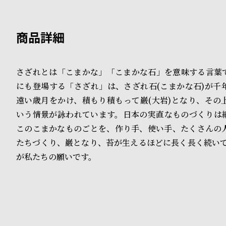
B
S
l
h
o
o
さざれとは「こまかな」「こまかな石」を意味する言葉
g
p
にも登場する「さざれ」は、さざれ石(こまかな石)が千
l
遠い歳月をかけ、積もり積もって巌(大岩)となり、その
i
いう情景が詠われています。日本の実直なものづくりは
このこまかなものごとを、作り手、使い手、たくさんの
s
たちづくり、巌となり、苔が生えるほどに長く長く続いて
t
が私たちの願いです。
#
P
e