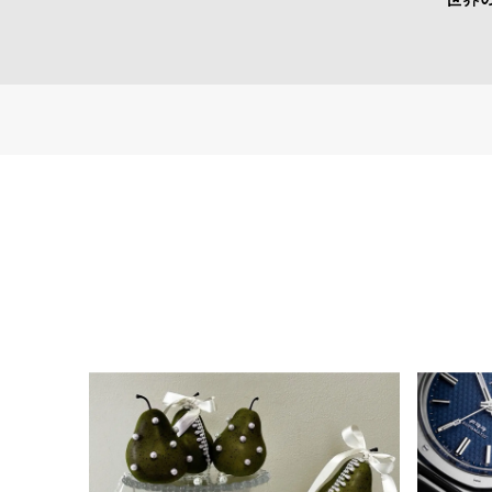
る
合
質
わ
問
せ