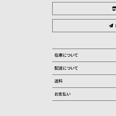
在庫について
配送について
全国の系列店と在庫を共有して
させて頂きます。
送料
ご注文商品のお届け日数は在庫
お支払い
弊社物流センターからの発送
配送料：550円（全国一律）
系列店舗から取り寄せ後に発
税込16,500円以上で全国送料無
クレジットカード、Amazon P