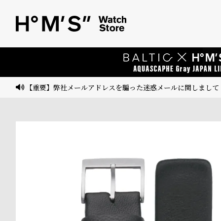
ベ
プ
ル
ル
ト
ウ
ォ
ッ
【重要】弊社メールアドレスを騙った迷惑メールに関しまして
チ
バ
ン
ド
そ
限
の
定
他
/