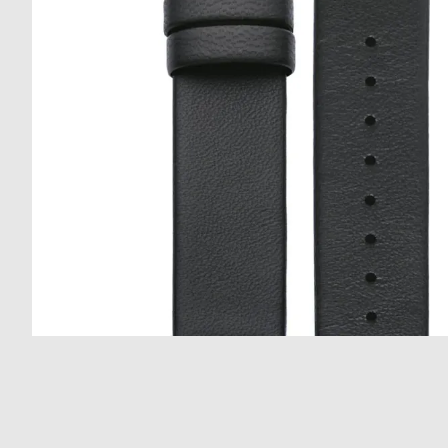
の
別
商
注
品
モ
デ
ル
受
雑
注
誌
販
掲
売
載
モ
商
デ
品
ル