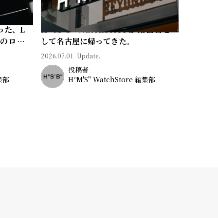
った、L
Hº M' S" WatchStore が路面店と
常のロマ
して名古屋に帰ってきた。
2026.07.01
Update.
投稿者
編集部
HºM'S" WatchStore 編集部