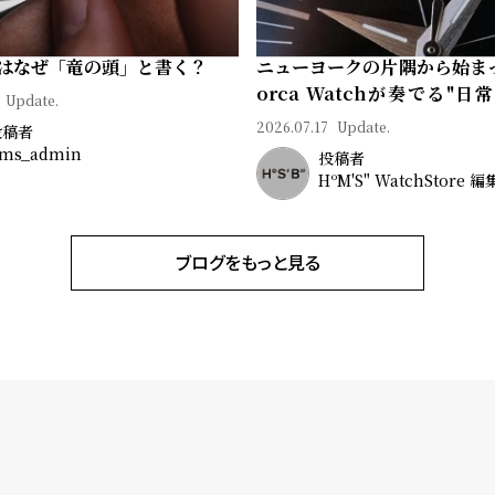
はなぜ「竜の頭」と書く？
ニューヨークの片隅から始ま
orca Watchが奏でる"日
Update.
ン"｜Brand Picks #08
2026.07.17
Update.
投稿者
ms_admin
投稿者
HºM'S" WatchStore 
ブログをもっと見る