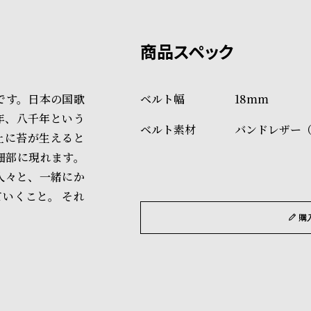
上記のいずれかでの発送となり
※限定品・受注販売商品・予約
発送日の確定はご注文確認後と
ショッピングガイド
場合もございますので予めご了
詳しくは下記のページをご覧く
です。日本の国歌
18mm
※ご予約商品・受注商品は、記
年、八千年という
バンドレザー
商品の発送に関しまして
上に苔が生えると
細部に現れます。
人々と、一緒にか
いくこと。 それ
購