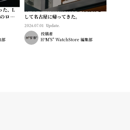
った、L
Hº M' S" WatchStore が路面店と
常のロマ
して名古屋に帰ってきた。
2026.07.01
Update.
投稿者
編集部
HºM'S" WatchStore 編集部