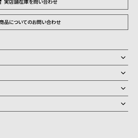
実店舗在庫を問い合わせ
商品についてのお問い合わせ
いるため、在庫切れの場合がございます。
させて頂きます。
状況により異なり、
送
料
ay、PayPay、コンビニ後払い、代金引換、銀行振込
ます。
商品はクレジットカード、銀行振込のみご利用頂けます。