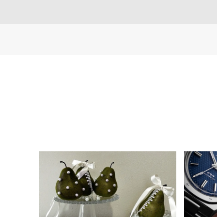
る
合
質
わ
問
せ