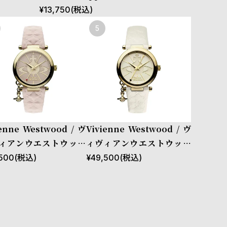
トラップ -
1mm アップルウォッチ バンド ストラップ -
¥
13,750
(税込)
グリーン
ienne Westwood / ヴ
Vivienne Westwood / ヴ
ィアンウエストウッド
ィヴィアンウエストウッド
ブ II レディース クォー
オーブ II レディース クォー
500
(税込)
¥
49,500
(税込)
ウォッチ ピンク ダイヤル
ツ ウォッチ ホワイト ダイヤ
ク レザー ストラップ
ル ホワイト レザー ストラッ
プ