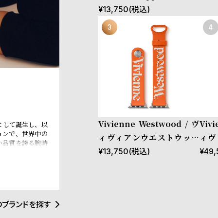
1mm アップルウォッチ バンド ス
¥
13,750
(税込)
ブルー
Vivienne Westwood / ヴ
Viv
象徴として誕生し、以
ョンで、世界中の
ィヴィアンウエストウッド
ィヴ
い品質を誇る腕時
Apple watch 38mm/40m
オー
¥
13,750
(税込)
¥
49,
です。ヴィヴィア
自性と革新性を示
m/41mm アップルウォッチ
ツ 
バンド ストラップ - オレン
ピン
ジ
のブランドを探す