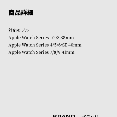
B
S
l
h
o
o
対応モデル
Apple Watch Series 1/2/3 38mm
g
p
Apple Watch Series 4/5/6/SE 40mm
l
Apple Watch Series 7/8/9 41mm
i
s
t
#
P
e
BRAND