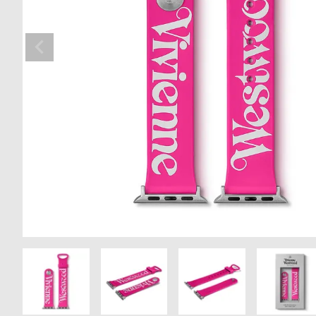
の
別
商
注
品
モ
デ
ル
受
雑
注
誌
販
掲
売
載
モ
商
デ
品
ル