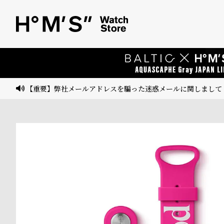
ベ
プ
ル
ル
ト
ウ
ォ
ッ
【重要】弊社メールアドレスを騙った迷惑メールに関しまして
チ
バ
ン
ド
そ
限
の
定
他
/