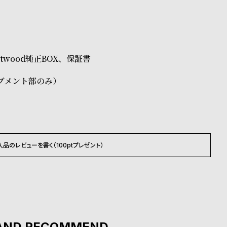
なります。場合によってはお届け日時のご希望に沿えない
承くださいませ。
ださいませ。
Westwood純正BOX、保証書
載のお届け予定での発送となります。
ブメント部のみ）
入品のレビューを書く（100ptプレゼント）
AND RECOMMEND