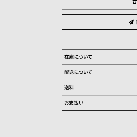
在庫について
配送について
全国の系列店と在庫を共有して
在庫切れの場合、キャンセルを
送料
ご注文商品のお届け日数は在庫
お支払い
弊社物流センターからの発送
配送料：550円（全国一律）
系列店舗から取り寄せ後に発
税込16,500円以上で全国送料無
クレジットカード、Amazon P
上記のいずれかでの発送となり
※限定品・受注販売商品・予約