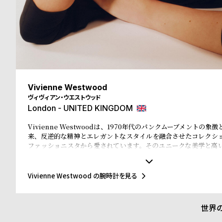
ド
時
刻
計
印
保
サ
Vivienne Westwood
証
ー
ヴィヴィアン・ウエストウッド
London - UNITED KINGDOM
プ
ビ
Vivienne Westwoodは、1970年代のパンクムーブメントの
ラ
ス
来、反逆的な精神とエレガントなスタイルを融合させたコレクシ
ファッショニスタから愛されています。そのユニークな美学と高
ス
計は、ただの時間を計るツールではなく、個性を表現するアイテム
ン・ウエストウッドの腕時計を身に着けることで、あなたの独
よ
お
し、ファッションに対する独自のアプローチを表現できます。
Vivienne Westwood の腕時計を見る
く
問
あ
い
世界