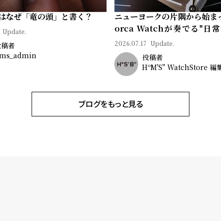
はなぜ「竜の頭」と書く？
ニューヨークの片隅から始ま
orca Watchが奏でる"日
Update.
ン"｜Brand Picks #08
2026.07.17
Update.
投稿者
ms_admin
投稿者
HºM'S" WatchStore 
ブログをもっと見る