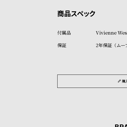
発送日の確定はご注文確認後と
ショッピングガイド
場合もございますので予めご了
詳しくは下記のページをご覧く
Vivienne 
※ご予約商品・受注商品は、記
2年保証（ムー
商品の発送に関しまして
購
BR