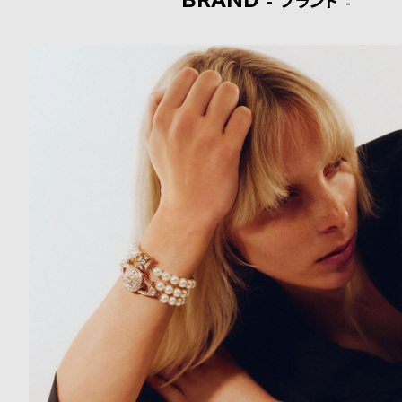
ブランド
o
p
l
e
シ
返
ョ
品
ッ
に
ピ
つ
ン
い
グ
て
ガ
イ