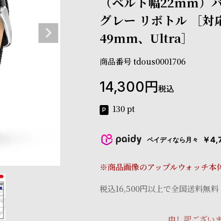
（ベルト幅22mm）バ
グレー リボトル ［対
49mm、Ultra］
商品番号
tdous0001706
14,300
税込
130
pt
￥4,
ペイディなら月々
※商品画像のアップルウォッチ本
税込16,500円以上で全国送料無料
申し訳ござい