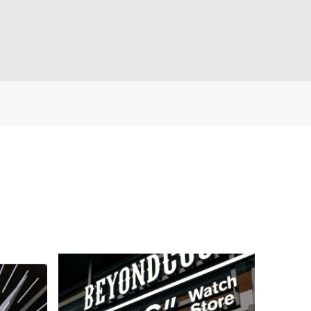
：44mm、45mm、46
ース：38mm、40mm、41
49mm、Ultra］
mm、42mm（series10以
降）］