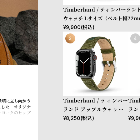
Timberland / ティンバーラ
ウォッチ Lサイズ（ベルト幅22
ストラップ ラカンドン ブルー レ
¥
9,900
(税込)
ケース：44mm、45mm、46
m、Ultra］
Timberland / ティンバー
Tim
環境に立ち向かう
生した「オリジナ
ランド アップルウォッチ L
ラン
ーヨークのヒップ
サイズ（ベルト幅22mm）
サイ
¥
8,250
(税込)
¥
9,9
界中のカルチャー
はサステナビリテ
バンド ストラップ サポ グリ
バン
eBOTL技術の導
ーン ファブリック ［対応ケ
ン 
配慮型の製品開発