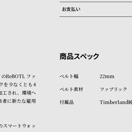
ご注文商品のお届け日数は在庫
お支払い
弊社物流センターからの発送
配送料：550円（全国一律）
系列店舗から取り寄せ後に発
税込16,500円以上で全国送料無
クレジットカード、Amazon P
上記のいずれかでの発送となり
※限定品・受注販売商品・予約
発送日の確定はご注文確認後と
ショッピングガイド
場合もございますので予めご了
詳しくは下記のページをご覧く
ReBOTL ファ
22mm
※ご予約商品・受注商品は、記
クを少なくとも4
ファブリック
商品の発送に関しまして
加工され、環境へ
集者に新たな雇用
Timberland
どのスマートウォッ