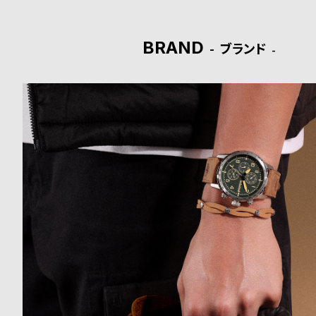
ド
BRAND
ブランド
時
刻
計
印
保
サ
証
ー
プ
ビ
ラ
ス
ス
よ
お
く
問
あ
い