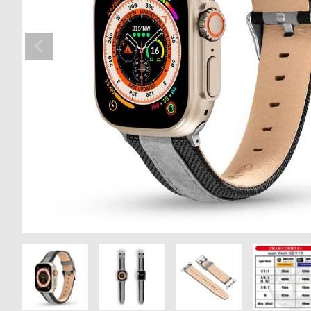
の
別
商
注
品
モ
デ
ル
受
雑
注
誌
販
掲
売
載
モ
商
デ
品
ル