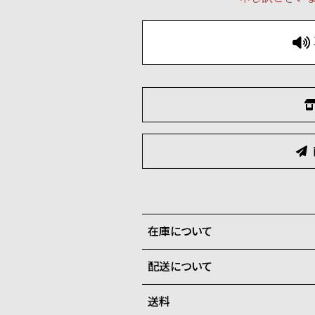
在庫について
配送について
全国の系列店と在庫を共有して
在庫切れの場合、キャンセルを
送料