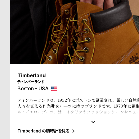
る
合
質
わ
問
せ
Timberland
ティンバーランド
Boston - USA
ティンバーランドは、1952年にボストンで創業され、厳しい自然
人々を支える作業靴をルーツに持つブランドです。1973年に誕
ル・イエローブーツ」は、イタリアのファッションシーンやニュ
ホップカルチャー、そして東京・原宿のストリート文化まで、世
と深く結びつき、50年以上にわたり進化を続けてきました。近年
ィを推進し、リサイクル素材を使ったEarthkeepers®シリーズやR
Timberland の腕時計を見る
入、循環型デザイン、再生可能農業によるレザー調達など、環境