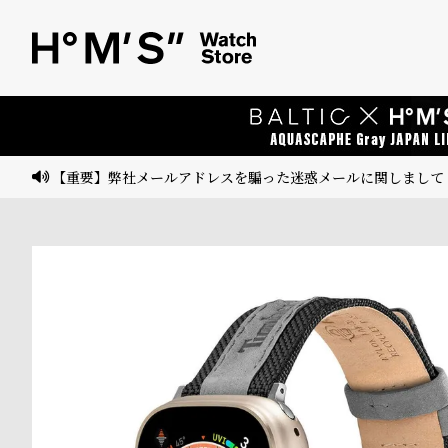
ベ
プ
ル
ル
ト
ウ
ォ
ッ
【重要】弊社メールアドレスを騙った迷惑メールに関しまして
チ
バ
ン
ド
そ
限
の
定
他
/