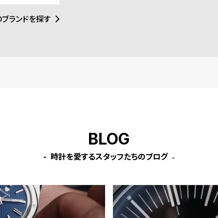
材調達と環境配慮
ース：44mm、45mm、46
ース
のブランドを探す
mm、49mm、Ultra］
mm、
BLOG
時計を愛するスタッフたちのブログ