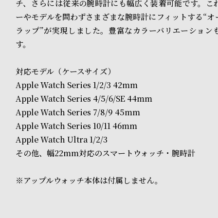
o
チ、さらには従来の腕時計にも幅広く装着可能です。こ
ーやモデルを問わずさまざまな腕時計にフィットする“オ
p
ラップ”が実現しました。豊富なカラーバリエーション
l
す。
e
対応モデル（ケースサイズ）
Apple Watch Series 1/2/3 42mm
シ
返
Apple Watch Series 4/5/6/SE 44mm
ョ
品
Apple Watch Series 7/8/9 45mm
ッ
に
Apple Watch Series 10/11 46mm
Apple Watch Ultra 1/2/3
ピ
つ
その他、幅22mm対応のスマートウォッチ・腕時計
ン
い
グ
て
※アップルウォッチ本体は付属しません。
ガ
イ