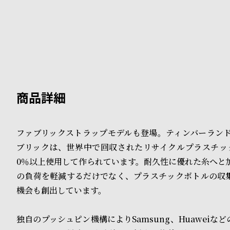
B
S
l
h
o
o
g
p
l
i
ファブリックストラップモデルも登場。ティンバーランドの
s
ブリックは、世界中で回収されたリサイクルプラスチッ
t
0％以上使用して作られています。耐久性に優れた糸へと
#
の負荷を軽減するだけでなく、プラスチックボトルの収
機会も創出しています。
P
e
独自のプッシュピン機構によりSamsung、Huaweiな