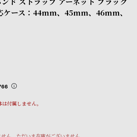
ンド ストラップ アーネット ブラック
応ケース：44mm、45mm、46mm、
766
体は付属しません。
ません。ただいま在庫がございません。