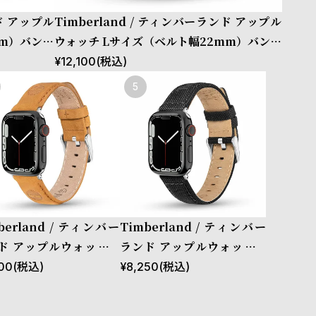
ンド アップル
Timberland / ティンバーランド アップル
mm）バンド
ウォッチ Lサイズ（ベルト幅22mm）バンド
ザー ［対応
ストラップ ベインブリッジ ブラウンレザー
¥
12,100
(税込)
mm、49m
［対応ケース：44mm、45mm、46mm、
49mm、Ultra］
berland / ティンバー
Timberland / ティンバー
ド アップルウォッチ L
ランド アップルウォッチ S
ズ（ベルト幅22mm）
サイズ（ベルト幅20mm）
00
(税込)
¥
8,250
(税込)
ド ストラップ ラカンド
バンド ストラップ サポ ブラ
ウィートレザー ［対応ケ
ック ファブリック ［対応ケ