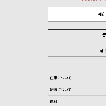
在庫について
配送について
全国の系列店と在庫を共有して
在庫切れの場合、キャンセルを
送料