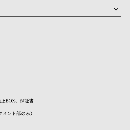
状況により異なり、
送
料
ay、PayPay、コンビニ後払い、代金引換、銀行振込
ます。
商品はクレジットカード、銀行振込のみご利用頂けます。
なります。場合によってはお届け日時のご希望に沿えない
承くださいませ。
ださいませ。
載のお届け予定での発送となります。
d純正BOX、保証書
ブメント部のみ）