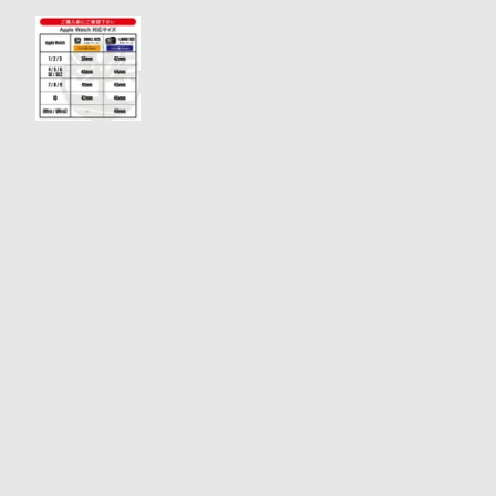
衣
セ
装
ー
貸
ル
出
情
報
N
A
e
b
w
o
s
u
t