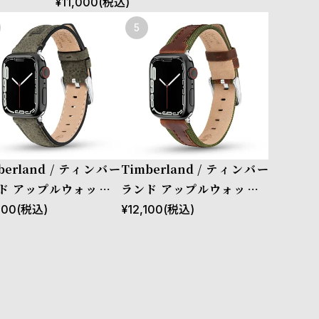
ックレザー
ストラップ バーンズブルック ウィート レザ
¥
11,000
(税込)
、41mm、
ー ［対応ケース：38mm、40mm、41m
m、42mm（series10以降）］
berland / ティンバー
Timberland / ティンバー
ド アップルウォッチ S
ランド アップルウォッチ S
ズ（ベルト幅20mm）
サイズ（ベルト幅20mm）
000
(税込)
¥
12,100
(税込)
ド ストラップ バーンズ
バンド ストラップ ベインブ
ック グリーンレザー
リッジ ブラウンレザー ［対
応ケース：38mm、40
応ケース：38mm、40m
、41mm、42mm（se
m、41mm、42mm（seri
s10以降）］
es10以降）］