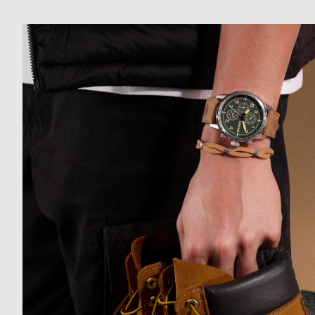
ド
時
刻
計
印
保
サ
証
ー
プ
ビ
ラ
ス
ス
よ
お
く
問
あ
い