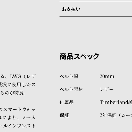
ご注文商品のお届け日数は在庫
お支払い
弊社物流センターからの発送
配送料：550円（全国一律）
系列店舗から取り寄せ後に発
税込16,500円以上で全国送料無
クレジットカード、Amazon P
上記のいずれかでの発送となり
※限定品・受注販売商品・予約
発送日の確定はご注文確認後と
ショッピングガイド
場合もございますので予めご了
詳しくは下記のページをご覧く
る、LWG（レザ
20mm
※ご予約商品・受注商品は、記
贅沢に使用したス
レザー
商品の発送に関しまして
るのが特長。
Timberlan
どのスマートウォッ
2年保証（ムー
れにより、メーカ
ールインワンスト