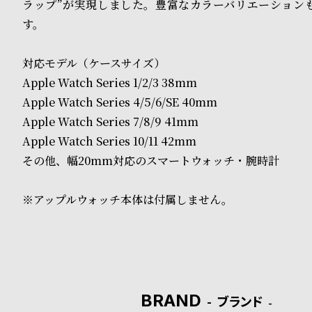
o
ラップ”が実現しました。豊富なカラーバリエーション
す。
p
l
対応モデル（ケースサイズ）
e
Apple Watch Series 1/2/3 38mm
Apple Watch Series 4/5/6/SE 40mm
Apple Watch Series 7/8/9 41mm
シ
返
Apple Watch Series 10/11 42mm
ョ
品
その他、幅20mm対応のスマートウォッチ・腕時計
ッ
に
※アップルウォッチ本体は付属しません。
ピ
つ
ン
い
グ
て
ガ
BRAND
ブランド
イ