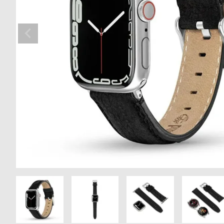
の
別
商
注
品
モ
デ
ル
受
雑
注
誌
販
掲
売
載
モ
商
デ
品
ル