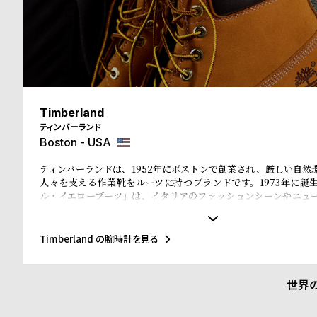
る
合
質
わ
問
せ
Timberland
ティンバーランド
Boston - USA
ティンバーランドは、1952年にボストンで創業され、厳しい自然
人々を支える作業靴をルーツに持つブランドです。1973年に誕
ル・イエローブーツ」は、イタリアのファッションシーンやニュ
ホップカルチャー、そして東京・原宿のストリート文化まで、世
と深く結びつき、50年以上にわたり進化を続けてきました。近年
ィを推進し、リサイクル素材を使ったEarthkeepers®シリーズやR
Timberland の腕時計を見る
入、循環型デザイン、再生可能農業によるレザー調達など、環境
を積極的に進めています。今回のコレクションでも、責任ある素
が徹底されています。
世界