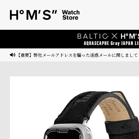
ベ
プ
ル
ル
ト
ウ
ォ
ッ
【重要】弊社メールアドレスを騙った迷惑メールに関しまして
チ
バ
ン
ド
そ
限
の
定
他
/