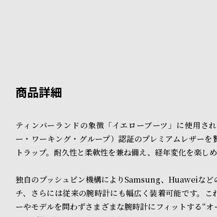
B
S
l
h
o
o
g
p
l
i
ティンバーランドの象徴「イエローブーツ」に使用され
s
ー・ワーキング・グループ）認証のプレミアムレザーを
t
トラップ。耐久性と柔軟性を兼ね備え、経年変化を楽しめ
#
独自のプッシュピン機構によりSamsung、Huaweiな
P
チ、さらには従来の腕時計にも幅広く装着可能です。こ
e
ーやモデルを問わずさまざまな腕時計にフィットする“オ