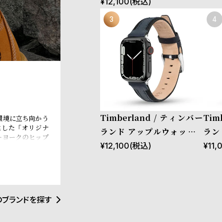
ストラップ ベインブリッジ ブラ
¥
12,100
(税込)
［対応ケース：38mm、40mm
42mm（series10以降）］
Timberland / ティンバー
Tim
環境に立ち向かう
生した「オリジナ
ランド アップルウォッチ S
ラン
ーヨークのヒップ
サイズ（ベルト幅20mm）
サイ
¥
12,100
(税込)
¥
11,
界中のカルチャー
はサステナビリテ
バンド ストラップ ベインブ
バン
eBOTL技術の導
リッジ ブルーレザー ［対応
ブル
配慮型の製品開発
材調達と環境配慮
ケース：38mm、40mm、
［対
のブランドを探す
41mm、42mm（series10
mm
以降）］
rie