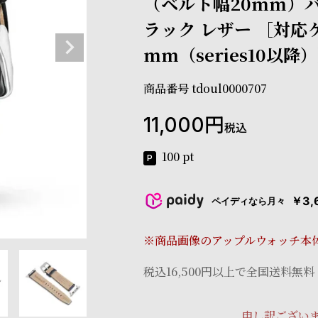
（ベルト幅20mm）バ
ラック レザー ［対応
mm（series10以降
商品番号
tdoul0000707
11,000
税込
100
pt
￥3,
ペイディなら月々
※商品画像のアップルウォッチ本
税込16,500円以上で全国送料無料
申し訳ござい