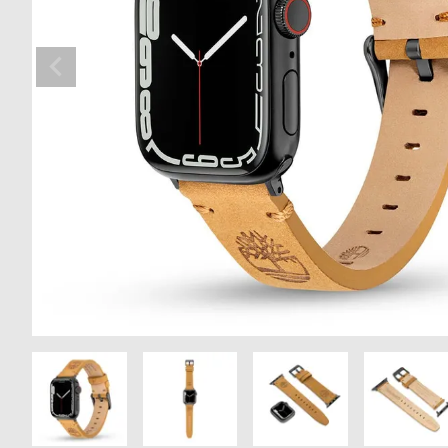
の
別
商
注
品
モ
デ
ル
受
雑
注
誌
販
掲
売
載
モ
商
デ
品
ル