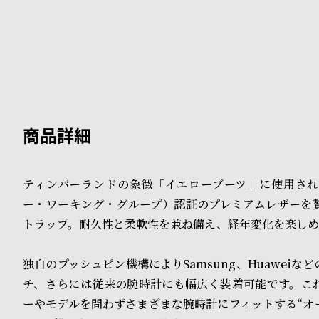
B
S
l
h
o
o
g
p
l
i
ティンバーランドの象徴「イエローブーツ」に使用され
s
ー・ワーキング・グループ）認証のプレミアムレザーを
t
トラップ。耐久性と柔軟性を兼ね備え、経年変化を楽しめ
#
独自のプッシュピン機構によりSamsung、Huaweiな
P
チ、さらには従来の腕時計にも幅広く装着可能です。こ
e
ーやモデルを問わずさまざまな腕時計にフィットする“オ