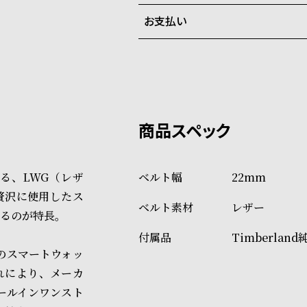
ご注文商品のお届け日数は在庫
お支払い
弊社物流センターからの発送
配送料：550円（全国一律）
系列店舗から取り寄せ後に発
税込16,500円以上で全国送料無
クレジットカード、Amazon P
上記のいずれかでの発送となり
※限定品・受注販売商品・予約
発送日の確定はご注文確認後と
ショッピングガイド
場合もございますので予めご了
詳しくは下記のページをご覧く
る、LWG（レザ
22mm
※ご予約商品・受注商品は、記
贅沢に使用したス
レザー
商品の発送に関しまして
るのが特長。
Timberland
どのスマートウォッ
れにより、メーカ
ールインワンスト