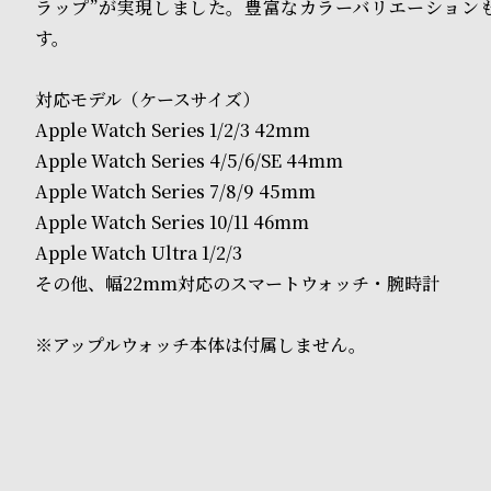
o
ラップ”が実現しました。豊富なカラーバリエーション
す。
p
l
対応モデル（ケースサイズ）
e
Apple Watch Series 1/2/3 42mm
Apple Watch Series 4/5/6/SE 44mm
Apple Watch Series 7/8/9 45mm
シ
返
Apple Watch Series 10/11 46mm
ョ
品
Apple Watch Ultra 1/2/3
ッ
に
その他、幅22mm対応のスマートウォッチ・腕時計
ピ
つ
※アップルウォッチ本体は付属しません。
ン
い
グ
て
ガ
イ