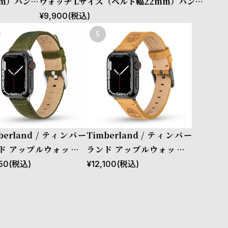
mm）バンド
ウォッチ Lサイズ（ベルト幅22mm）バンド
レザー ［対
ストラップ ラカンドン ブルー レザー ［対応
¥
9,900
(税込)
mm、49m
ケース：44mm、45mm、46mm、49m
m、Ultra］
berland / ティンバー
Timberland / ティンバー
ド アップルウォッチ L
ランド アップルウォッチ S
ズ（ベルト幅22mm）
サイズ（ベルト幅20mm）
50
(税込)
¥
12,100
(税込)
ド ストラップ サポ グリ
バンド ストラップ アシュビ
 ファブリック ［対応ケ
ーSサイズ ウィートレザー
：44mm、45mm、46
ガン ［対応ケース：38m
49mm、Ultra］
m、40mm、41mm、42m