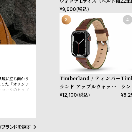
ウォッチ Lサイズ（ベルト幅22
ストラップ ラカンドン ウィート
¥
9,900
(税込)
応ケース：44mm、45mm、46
m、Ultra］
Timberland / ティンバー
Tim
環境に立ち向かう
生した「オリジナ
ランド アップルウォッチ L
ラン
ーヨークのヒップ
サイズ（ベルト幅22mm）
サイ
¥
12,100
(税込)
¥
8,2
界中のカルチャー
はサステナビリテ
バンド ストラップ ベインブ
バン
eBOTL技術の導
リッジ ブラウンレザー ［対
ーン
配慮型の製品開発
材調達と環境配慮
応ケース：44mm、45m
ース
のブランドを探す
m、46mm、49mm、Ultr
mm、