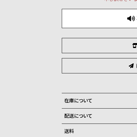
在庫について
配送について
全国の系列店と在庫を共有して
在庫切れの場合、キャンセルを
送料