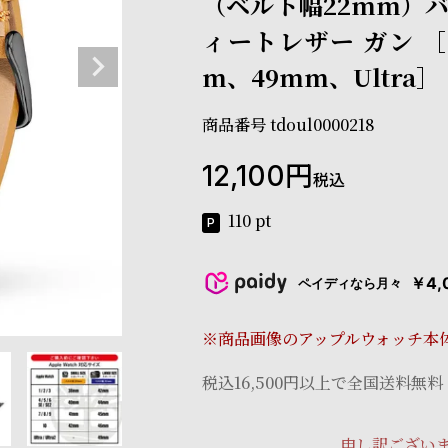
（ベルト幅22mm）バ
ィートレザー ガン ［
m、49mm、Ultra］
商品番号
tdoul0000218
12,100
税込
110
pt
￥4,
ペイディなら月々
※商品画像のアップルウォッチ本
税込16,500円以上で全国送料無料
申し訳ござい