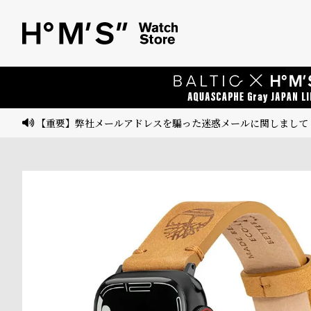
ベ
プ
ル
ル
ト
ウ
ォ
ッ
【重要】弊社メールアドレスを騙った迷惑メールに関しまして
チ
バ
ン
ド
そ
限
の
定
他
/