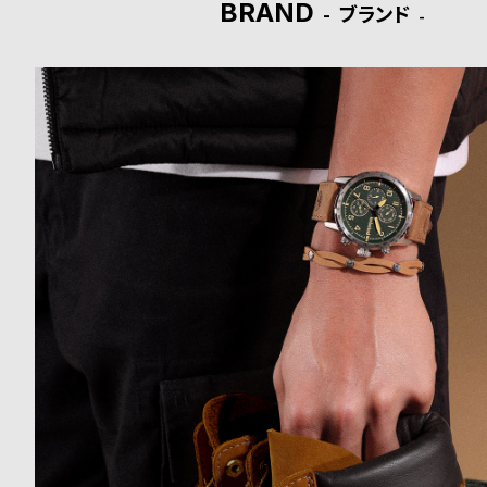
BRAND
ブランド
ド
時
刻
計
印
保
サ
証
ー
プ
ビ
ラ
ス
ス
よ
お
く
問
あ
い