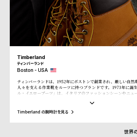
る
合
質
わ
問
せ
Timberland
ティンバーランド
Boston - USA
ティンバーランドは、1952年にボストンで創業され、厳しい自然
人々を支える作業靴をルーツに持つブランドです。1973年に誕
ル・イエローブーツ」は、イタリアのファッションシーンやニュ
ホップカルチャー、そして東京・原宿のストリート文化まで、世
と深く結びつき、50年以上にわたり進化を続けてきました。近年
ィを推進し、リサイクル素材を使ったEarthkeepers®シリーズやR
Timberland の腕時計を見る
入、循環型デザイン、再生可能農業によるレザー調達など、環境
を積極的に進めています。今回のコレクションでも、責任ある素
が徹底されています。
世界