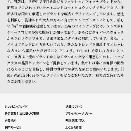
す。当店は、世界中で注目を浴びるファッションウォッチブランドから、
細部までこだわり抜いたハイエンドなマイクロウォッチブランドまで、多
種多様な国から厳選したブランドを幅広くラインアップしています。感性
を刺激し、洗練された大人の方々に向けたコンセプトストアとして、新し
い "時" の価値観を提案しています。当店のラインナップには、メンズやレ
ディース向けの多彩な腕時計が揃っており、さらにはダイバーズウォッチ
からクロノグラフまで、さまざまなスタイルに対応しています。また、マ
イクロブランドにも力を入れており、新たなトレンドを追求するオシャレ
な方々にも満足いただけることでしょう。おしゃれを楽しむ方々にとっ
て、当店は一流のブランドからなるランキングをご用意しており、トップ
クラスの品質とデザインをご提供しています。私たちは常にお客様の期待
に応えることを目指し、時計の世界での新たな旅にご案内いたします。H
MS Watch Storeのウェブサイトをぜひご覧いただき、魅力的な時計たち
をご堪能ください。
ショッピングガイド
返品について
特定商取引法に基づく表記
プライバシーポリシー
会員規約
時計保証プラス
刻印サービス
よくある質問