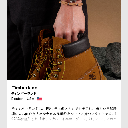
受
雑
注
誌
販
掲
売
載
モ
商
デ
品
ル
衣
セ
装
ー
貸
ル
出
Timberland
情
ティンバーランド
報
Boston - USA
ティンバーランドは、1952年にボストンで創業され、厳しい自然環
N
A
境に立ち向かう人々を支える作業靴をルーツに持つブランドです。1
973年に誕生した「オリジナル・イエローブーツ」は、イタリアのフ
e
b
ァッションシーンやニューヨークのヒップホップカルチャー、そし