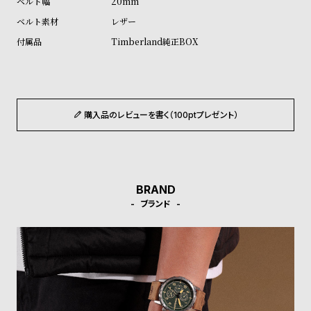
20mm
ル
ル
レザー
ト
ウ
Timberland純正BOX
ォ
ッ
チ
バ
購入品のレビューを書く（100ptプレゼント）
ン
ド
そ
限
の
定
BRAND
他
/
ブランド
の
別
商
注
品
モ
デ
ル