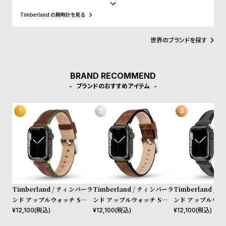
て東京・原宿のストリート文化まで、世界中のカルチャーと深く結
w
o
びつき、50年以上にわたり進化を続けてきました。近年はサステナ
Timberland の腕時計を見る
s
u
ビリティを推進し、リサイクル素材を使ったEarthkeepers®シリー
ズやReBOTL技術の導入、循環型デザイン、再生可能農業によるレ
t
ザー調達など、環境配慮型の製品開発を積極的に進めています。今
世界のブランドを探す
B
S
回のコレクションでも、責任ある素材調達と環境配慮が徹底されて
います。
l
h
o
o
BRAND RECOMMEND
ブランドのおすすめアイテム
g
p
l
i
s
t
#
P
e
Timberland / ティンバーラ
Timberland / ティンバーラ
Timberland /
ンド アップルウォッチ Sサイ
ンド アップルウォッチ Sサイ
ンド アップルウォ
o
ズ（ベルト幅20mm）バンド
ズ（ベルト幅20mm）バンド
ズ（ベルト幅20m
¥
12,100
(税込)
¥
12,100
(税込)
¥
12,100
(税込)
p
ストラップ ベインブリッジ
ストラップ ヴァルディビアン
ストラップ ベイ