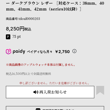
ー ダークブラウン レザー ［対応ケース：38mm、40
コ
ー
mm、41mm、42mm（series10以降）］
ニ
ッ
商品番号
tdoul0000203
シ
ュ
8,250
税込
ヴ
75
pt
ィ
ヴ
ィ
￥2,750
ペイディなら月々
ア
ン
ウ
※商品画像のアップルウォッチ本体は付属しません。
エ
ス
税込16,500円以上で全国送料無料
ト
ウ
申し訳ございません。ただいま在庫がございません。
ッ
再入荷お知らせ
ド
ク
ロ
ノ