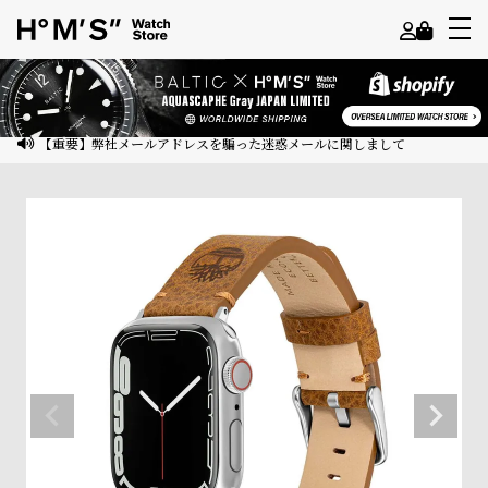
よ
う
こ
【重要】弊社メールアドレスを騙った迷惑メールに関しまして
そ
ゲ
ス
ト
様
ロ
グ
イ
ン
会
員