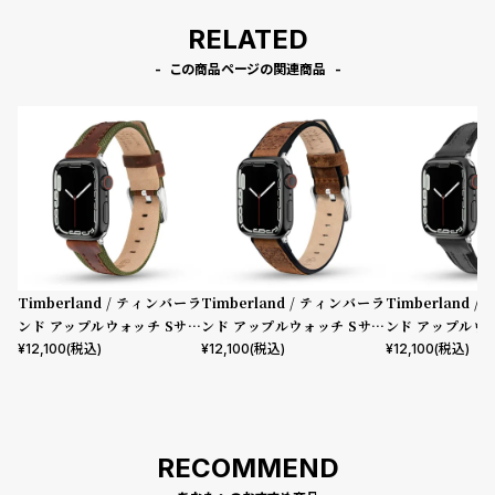
RELATED
この商品ページの関連商品
Timberland / ティンバーラ
Timberland / ティンバーラ
Timberland 
ンド アップルウォッチ Sサイ
ンド アップルウォッチ Sサイ
ンド アップルウ
ズ（ベルト幅20mm）バンド
ズ（ベルト幅20mm）バンド
ズ（ベルト幅20
¥
12,100
(税込)
¥
12,100
(税込)
¥
12,100
(税込)
ストラップ ベインブリッジ ブ
ストラップ ヴァルディビアン
ストラップ ベイ
ラウンレザー ［対応ケース：3
ブラウンレザー ［対応ケー
ラックレザー ［
8mm、40mm、41mm、42
ス：38mm、40mm、41m
8mm、40mm、
mm（series10以降）］
m、42mm（series10以
mm（series1
RECOMMEND
降）］