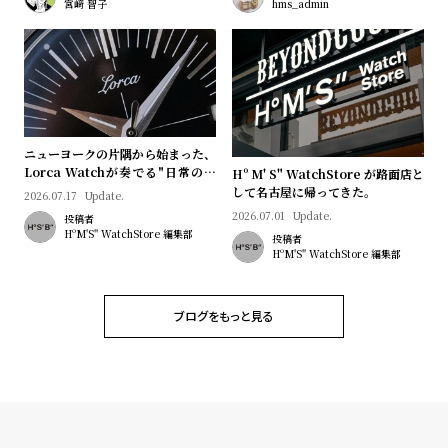
プ
ビ
宮﨑 智子
hms_admin
ラ
ス
ス
よ
お
く
問
あ
い
ニューヨークの片隅から始まった、
る
合
Lorca Watchが奏でる"日常のロ
Hº M' S" WatchStore が路面店と
マン"｜Brand Picks #08
して名古屋に帰ってきた。
2026.07.17
Update.
質
わ
2026.07.01
Update.
投稿者
問
せ
HºM'S" WatchStore 編集部
投稿者
HºM'S" WatchStore 編集部
ブログをもっと見る