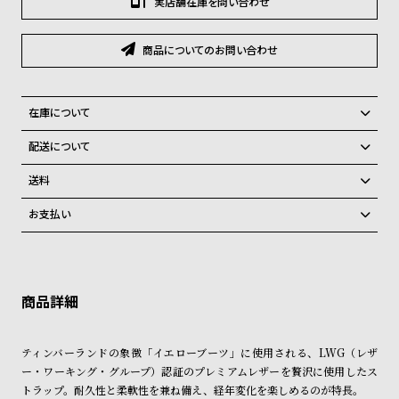
実店舗在庫を問い合わせ
グ
ラ
フ
商品についてのお問い合わせ
全
世
て
界
在庫について
の
の
全国の系列店と在庫を共有しているため、在庫切れの場合がございま
配送について
商
腕
す。
ご注文商品のお届け日数は在庫状況により異なり、
在庫切れの場合、キャンセルをさせて頂きます。
送料
品
時
弊社物流センターからの発送
配送料：550円（全国一律）
計
お支払い
税込16,500円以上で全国送料無料
系列店舗から取り寄せ後に発送
ブ
クレジットカード、Amazon Pay、PayPay、コンビニ後払い、代金引
ラ
換、銀行振込
上記のいずれかでの発送となります。
※限定品・受注販売商品・予約商品はクレジットカード、銀行振込のみ
発送日の確定はご注文確認後となります。場合によってはお届け日時の
ン
ご利用頂けます。
ご希望に沿えない場合もございますので予めご了承くださいませ。
ド
ショッピングガイド
一
詳しくは下記のページをご覧くださいませ。
ティンバーランドの象徴「イエローブーツ」に使用される、LWG（レザ
※ご予約商品・受注商品は、記載のお届け予定での発送となります。
覧
ー・ワーキング・グループ）認証のプレミアムレザーを贅沢に使用したス
ラ
メ
トラップ。耐久性と柔軟性を兼ね備え、経年変化を楽しめるのが特長。
商品の発送に関しまして