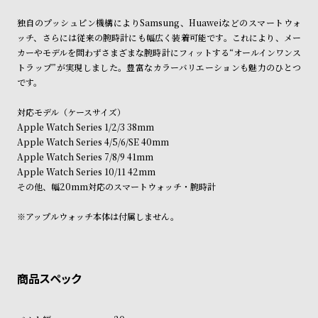
ン
ン
独自のプッシュピン機構によりSamsung、Huaweiなどのスマートウォ
キ
ズ
ッチ、さらには従来の腕時計にも幅広く装着可能です。これにより、メー
ン
腕
カーやモデルを問わずさまざまな腕時計にフィットする“オールインワンス
グ
時
トラップ”が実現しました。豊富なカラーバリエーションも魅力のひとつ
です。
計
レ
キ
対応モデル（ケースサイズ）
デ
ッ
Apple Watch Series 1/2/3 38mm
Apple Watch Series 4/5/6/SE 40mm
ィ
ズ
Apple Watch Series 7/8/9 41mm
ー
腕
Apple Watch Series 10/11 42mm
ス
時
その他、幅20mm対応のスマートウォッチ・腕時計
腕
計
※アップルウォッチ本体は付属しません。
時
計
替
ア
え
ッ
ベ
プ