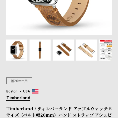
登
録
#Tags
リ
ッ
プ
バ
ル
チ
ッ
ク
ア
幅20mm用
ッ
プ
Boston
USA
ル
Timberland
ウ
ォ
Timberland / ティンバーランド アップルウォッチ S
ッ
サイズ（ベルト幅20mm）バンド ストラップ アシュビ
チ