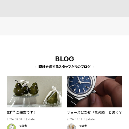
l
ブラウンレザー ［対応ケー
ブラウンレザー ［対応ケー
ブラックレザー 
ス：38mm、40mm、41m
ス：38mm、40mm、41m
ス：38mm、40
e
m、42mm（series10以
m、42mm（series10以
m、42mm（ser
降）］
降）］
降）］
シ
返
ョ
品
ッ
に
ピ
つ
ン
い
BLOG
グ
て
時計を愛するスタッフたちのブログ
ガ
イ
ド
時
刻
計
印
83º'" ご報告です！
リューズはなぜ「竜の頭」と書く？
保
サ
2026.08.04
Update.
2026.07.31
Update.
証
ー
投稿者
投稿者