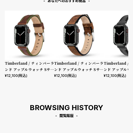
あなたへのおすすめ商品
Timberland / ティンバーラ
Timberland / ティンバーラ
Timberland 
ンド アップルウォッチ Sサイ
ンド アップルウォッチ Sサイ
ンド アップルウ
ズ（ベルト幅20mm）バンド
ズ（ベルト幅20mm）バンド
ズ（ベルト幅20
¥
12,100
(税込)
¥
12,100
(税込)
¥
12,100
(税込)
ストラップ ベインブリッジ ブ
ストラップ ヴァルディビアン
ストラップ ベイ
ラウンレザー ［対応ケース：3
ブラウンレザー ［対応ケー
ラックレザー ［
8mm、40mm、41mm、42
ス：38mm、40mm、41m
8mm、40mm、
mm（series10以降）］
m、42mm（series10以
mm（series1
BROWSING HISTORY
降）］
閲覧履歴