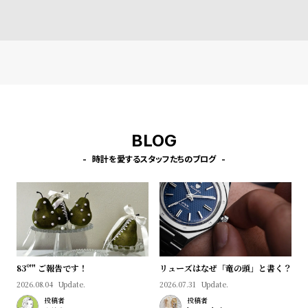
l
ブラウンレザー ［対応ケー
ブラウンレザー ［対応ケー
ブラックレザー 
ス：38mm、40mm、41m
ス：38mm、40mm、41m
ス：38mm、40
e
m、42mm（series10以
m、42mm（series10以
m、42mm（ser
降）］
降）］
降）］
シ
返
ョ
品
ッ
に
ピ
つ
ン
い
BLOG
グ
て
時計を愛するスタッフたちのブログ
ガ
イ
ド
時
刻
計
印
83º'" ご報告です！
リューズはなぜ「竜の頭」と書く？
保
サ
2026.08.04
Update.
2026.07.31
Update.
証
ー
投稿者
投稿者