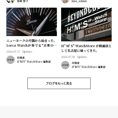
プ
ビ
宮﨑 智子
hms_admin
ラ
ス
ス
よ
お
く
問
あ
い
ニューヨークの片隅から始まった、
る
合
Lorca Watchが奏でる"日常のロ
Hº M' S" WatchStore が路面店と
マン"｜Brand Picks #08
して名古屋に帰ってきた。
2026.07.17
Update.
質
わ
2026.07.01
Update.
投稿者
問
せ
HºM'S" WatchStore 編集部
投稿者
HºM'S" WatchStore 編集部
ブログをもっと見る