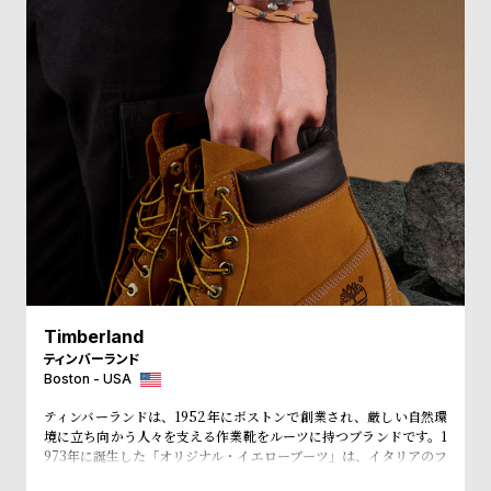
受
雑
注
誌
販
掲
売
載
モ
商
デ
品
ル
衣
セ
装
ー
貸
ル
出
Timberland
情
ティンバーランド
報
Boston - USA
ティンバーランドは、1952年にボストンで創業され、厳しい自然環
N
A
境に立ち向かう人々を支える作業靴をルーツに持つブランドです。1
973年に誕生した「オリジナル・イエローブーツ」は、イタリアのフ
e
b
ァッションシーンやニューヨークのヒップホップカルチャー、そし