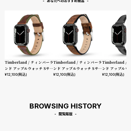
あなたへのおすすめ商品
Timberland / ティンバーラ
Timberland / ティンバーラ
Timberland 
ンド アップルウォッチ Sサイ
ンド アップルウォッチ Sサイ
ンド アップルウ
ズ（ベルト幅20mm）バンド
ズ（ベルト幅20mm）バンド
ズ（ベルト幅20
¥
12,100
(税込)
¥
12,100
(税込)
¥
12,100
(税込)
ストラップ ベインブリッジ ブ
ストラップ ヴァルディビアン
ストラップ ベイ
ラウンレザー ［対応ケース：3
ブラウンレザー ［対応ケー
ラックレザー ［
8mm、40mm、41mm、42
ス：38mm、40mm、41m
8mm、40mm、
mm（series10以降）］
m、42mm（series10以
mm（series1
BROWSING HISTORY
降）］
閲覧履歴