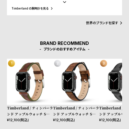
て東京・原宿のストリート文化まで、世界中のカルチャーと深く結
w
o
びつき、50年以上にわたり進化を続けてきました。近年はサステナ
Timberland の腕時計を見る
s
u
ビリティを推進し、リサイクル素材を使ったEarthkeepers®シリー
ズやReBOTL技術の導入、循環型デザイン、再生可能農業によるレ
t
ザー調達など、環境配慮型の製品開発を積極的に進めています。今
世界のブランドを探す
B
S
回のコレクションでも、責任ある素材調達と環境配慮が徹底されて
います。
l
h
o
o
BRAND RECOMMEND
ブランドのおすすめアイテム
g
p
l
i
s
t
#
P
e
Timberland / ティンバーラ
Timberland / ティンバーラ
Timberland /
ンド アップルウォッチ Sサイ
ンド アップルウォッチ Sサイ
ンド アップルウォ
o
ズ（ベルト幅20mm）バンド
ズ（ベルト幅20mm）バンド
ズ（ベルト幅20m
¥
12,100
(税込)
¥
12,100
(税込)
¥
12,100
(税込)
p
ストラップ ベインブリッジ
ストラップ ヴァルディビアン
ストラップ ベイ