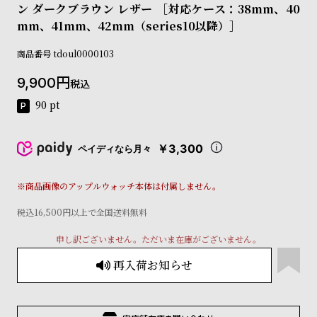
ン ダークブラウン レザー ［対応ケース：38mm、40
コ
ー
mm、41mm、42mm（series10以降）］
ニ
ッ
商品番号
tdoul0000103
シ
ュ
9,900
税込
ヴ
90
pt
ィ
ヴ
ィ
￥3,300
ペイディなら月々
ア
ン
ウ
※商品画像のアップルウォッチ本体は付属しません。
エ
ス
税込16,500円以上で全国送料無料
ト
ウ
申し訳ございません。ただいま在庫がございません。
ッ
再入荷お知らせ
ド
ク
ロ
ノ