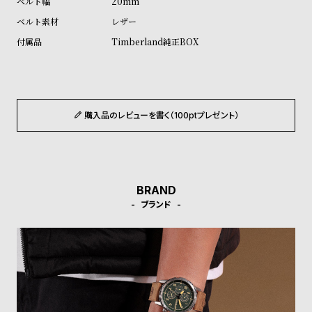
20mm
ル
ル
レザー
ト
ウ
Timberland純正BOX
ォ
ッ
チ
バ
購入品のレビューを書く（100ptプレゼント）
ン
ド
そ
限
の
定
BRAND
他
/
ブランド
の
別
商
注
品
モ
デ
ル