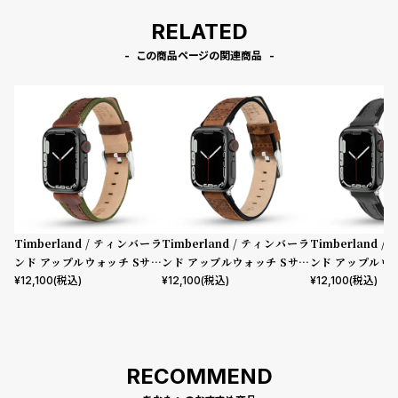
RELATED
この商品ページの関連商品
Timberland / ティンバーラ
Timberland / ティンバーラ
Timberland 
ンド アップルウォッチ Sサイ
ンド アップルウォッチ Sサイ
ンド アップルウ
ズ（ベルト幅20mm）バンド
ズ（ベルト幅20mm）バンド
ズ（ベルト幅20
¥
12,100
(税込)
¥
12,100
(税込)
¥
12,100
(税込)
ストラップ ベインブリッジ ブ
ストラップ ヴァルディビアン
ストラップ ベイ
ラウンレザー ［対応ケース：3
ブラウンレザー ［対応ケー
ラックレザー ［
8mm、40mm、41mm、42
ス：38mm、40mm、41m
8mm、40mm、
mm（series10以降）］
m、42mm（series10以
mm（series1
RECOMMEND
降）］