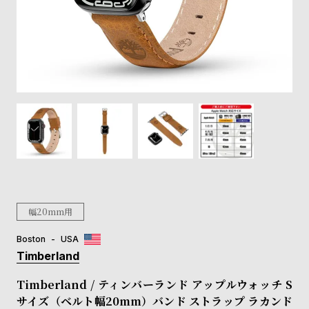
登
録
#Tags
リ
ッ
プ
バ
ル
チ
ッ
ク
ア
幅20mm用
ッ
プ
Boston
USA
ル
Timberland
ウ
ォ
Timberland / ティンバーランド アップルウォッチ S
ッ
サイズ（ベルト幅20mm）バンド ストラップ ラカンド
チ