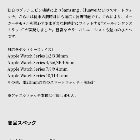
ン
ン
独自のプッシュピン機構によりSamsung、Huaweiなどのスマートウォ
キ
ズ
ッチ、さらには従来の腕時計にも幅広く装着可能です。これにより、メー
ン
腕
カーやモデルを問わずさまざまな腕時計にフィットする“オールインワンス
グ
時
トラップ”が実現しました。豊富なカラーバリエーションも魅力のひとつ
です。
計
レ
キ
対応モデル（ケースサイズ）
デ
ッ
Apple Watch Series 1/2/3 38mm
Apple Watch Series 4/5/6/SE 40mm
ィ
ズ
Apple Watch Series 7/8/9 41mm
ー
腕
Apple Watch Series 10/11 42mm
ス
時
その他、幅20mm対応のスマートウォッチ・腕時計
腕
計
※アップルウォッチ本体は付属しません。
時
計
替
ア
え
ッ
ベ
プ