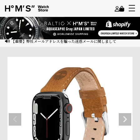
よ
う
こ
【重要】弊社メールアドレスを騙った迷惑メールに関しまして
そ
ゲ
ス
ト
様
ロ
グ
イ
ン
会
員