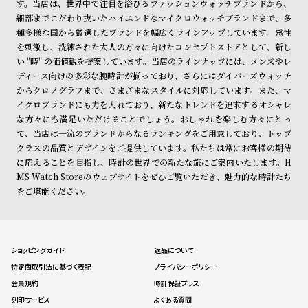
す。当店は、世界中で注目を浴びるファッションウォッチブランドから、
細部までこだわり抜いたハイエンドなマイクロウォッチブランドまで、多
種多様な国から厳選したブランドを幅広くラインアップしています。感性
を刺激し、洗練された大人の方々に向けたコンセプトストアとして、新し
い "時" の価値観を提案しています。当店のラインナップには、メンズやレ
ディース向けの多彩な腕時計が揃っており、さらにはダイバーズウォッチ
からクロノグラフまで、さまざまなスタイルに対応しています。また、マ
イクロブランドにも力を入れており、新たなトレンドを追求するオシャレ
な方々にも満足いただけることでしょう。おしゃれを楽しむ方々にとっ
て、当店は一流のブランドからなるランキングをご用意しており、トップ
クラスの品質とデザインをご提供しています。私たちは常にお客様の期待
に応えることを目指し、時計の世界での新たな旅にご案内いたします。H
MS Watch Storeのウェブサイトをぜひご覧いただき、魅力的な時計たち
をご堪能ください。
ショッピングガイド
返品について
特定商取引法に基づく表記
プライバシーポリシー
会員規約
時計保証プラス
刻印サービス
よくある質問