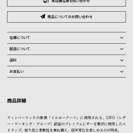
実店舗在庫を問い合わせ
グ
ラ
フ
商品についてのお問い合わせ
全
世
て
界
在庫について
の
の
全国の系列店と在庫を共有しているため、在庫切れの場合がございま
配送について
商
腕
す。
ご注文商品のお届け日数は在庫状況により異なり、
在庫切れの場合、キャンセルをさせて頂きます。
送料
品
時
弊社物流センターからの発送
配送料：550円（全国一律）
計
お支払い
税込16,500円以上で全国送料無料
系列店舗から取り寄せ後に発送
ブ
クレジットカード、Amazon Pay、PayPay、コンビニ後払い、代金引
ラ
換、銀行振込
上記のいずれかでの発送となります。
※限定品・受注販売商品・予約商品はクレジットカード、銀行振込のみ
発送日の確定はご注文確認後となります。場合によってはお届け日時の
ン
ご利用頂けます。
ご希望に沿えない場合もございますので予めご了承くださいませ。
ド
ショッピングガイド
一
詳しくは下記のページをご覧くださいませ。
ティンバーランドの象徴「イエローブーツ」に使用される、LWG（レザ
※ご予約商品・受注商品は、記載のお届け予定での発送となります。
覧
ー・ワーキング・グループ）認証のプレミアムレザーを贅沢に使用したス
ラ
メ
トラップ。耐久性と柔軟性を兼ね備え、経年変化を楽しめるのが特長。
商品の発送に関しまして