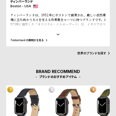
w
o
ティンバーランド
Boston - USA
s
u
ティンバーランドは、1952年にボストンで創業され、厳しい自然環
t
境に立ち向かう人々を支える作業靴をルーツに持つブランドです。1
B
S
973年に誕生した「オリジナル・イエローブーツ」は、イタリアのフ
ァッションシーンやニューヨークのヒップホップカルチャー、そし
l
h
て東京・原宿のストリート文化まで、世界中のカルチャーと深く結
o
o
びつき、50年以上にわたり進化を続けてきました。近年はサステナ
Timberland の腕時計を見る
ビリティを推進し、リサイクル素材を使ったEarthkeepers®シリー
g
p
ズやReBOTL技術の導入、循環型デザイン、再生可能農業によるレ
l
ザー調達など、環境配慮型の製品開発を積極的に進めています。今
世界のブランドを探す
回のコレクションでも、責任ある素材調達と環境配慮が徹底されて
i
います。
s
BRAND RECOMMEND
t
ブランドのおすすめアイテム
#
P
e
o
p