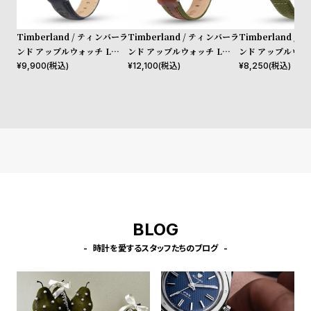
l
e
Timberland / ティンバーラ
Timberland / ティンバーラ
Timberland /
ンド アップルウォッチ Lサイ
ンド アップルウォッチ Lサイ
ンド アップルウォ
シ
返
ズ（ベルト幅22mm）バンド
ズ（ベルト幅22mm）バンド
ズ（ベルト幅22m
¥
9,900
(税込)
¥
12,100
(税込)
¥
8,250
(税込)
ョ
品
ストラップ ラカンドン ブル
ストラップ ベインブリッジ
ストラップ サポ 
ー レザー ［対応ケース：44
ブラウンレザー ［対応ケー
ァブリック ［対応
ッ
に
mm、45mm、46mm、49
ス：44mm、45mm、46m
4mm、45mm、4
ピ
つ
mm、Ultra］
m、49mm、Ultra］
mm、Ultra］
ン
い
グ
て
ガ
イ
ド
BLOG
時
刻
時計を愛するスタッフたちのブログ
計
印
保
サ
証
ー