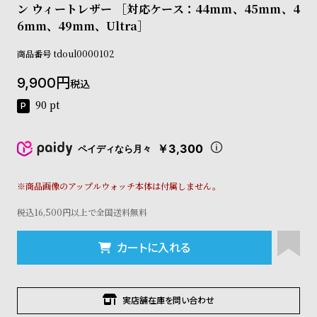
ン ウィートレザー ［対応ケース：44mm、45mm、4
コ
ー
6mm、49mm、Ultra］
ニ
ッ
商品番号
tdoul0000102
シ
ュ
9,900
税込
ヴ
90
pt
ィ
ヴ
ィ
￥3,300
ペイディなら月々
ア
ン
ウ
※商品画像のアップルウォッチ本体は付属しません。
エ
ス
税込16,500円以上で全国送料無料
ト
ウ
カートに入れる
ッ
ド
ク
ロ
実店舗在庫を問い合わせ
ノ