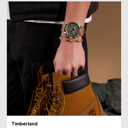
受
雑
注
誌
販
掲
売
載
モ
商
デ
品
ル
衣
セ
装
ー
貸
ル
出
情
報
N
A
e
b
Timberland