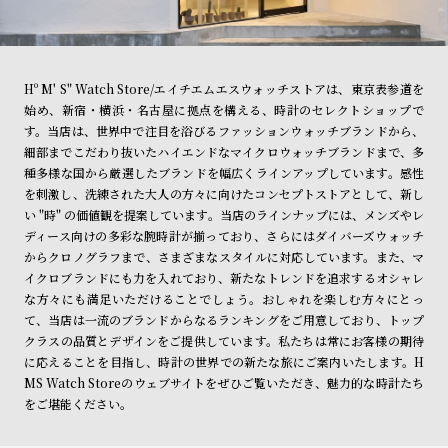
Hº M' S" Watch Store/エイチエムエスウォッチストアは、東京表参道を
始め、新宿・横浜・名古屋に拠点を構える、時計のセレクトショップで
す。当店は、世界中で注目を浴びるファッションウォッチブランドから、
細部までこだわり抜いたハイエンドなマイクロウォッチブランドまで、多
種多様な国から厳選したブランドを幅広くラインアップしています。感性
を刺激し、洗練された大人の方々に向けたコンセプトストアとして、新し
い "時" の価値観を提案しています。当店のラインナップには、メンズやレ
ディース向けの多彩な腕時計が揃っており、さらにはダイバーズウォッチ
からクロノグラフまで、さまざまなスタイルに対応しています。また、マ
イクロブランドにも力を入れており、新たなトレンドを追求するオシャレ
な方々にも満足いただけることでしょう。おしゃれを楽しむ方々にとっ
て、当店は一流のブランドからなるランキングをご用意しており、トップ
クラスの品質とデザインをご提供しています。私たちは常にお客様の期待
に応えることを目指し、時計の世界での新たな旅にご案内いたします。H
MS Watch Storeのウェブサイトをぜひご覧いただき、魅力的な時計たち
をご堪能ください。