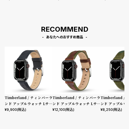
ストラップ ラカンドン ブルー
ストラップ ベインブリッジ ブ
ストラップ サポ 
レザー ［対応ケース：44m
ラウンレザー ［対応ケース：4
ブリック ［対応
m、45mm、46mm、49m
4mm、45mm、46mm、49
m、45mm、4
m、Ultra］
mm、Ultra］
m、Ultra］
RECOMMEND
あなたへのおすすめ商品
Timberland / ティンバーラ
Timberland / ティンバーラ
Timberland 
ンド アップルウォッチ Lサイ
ンド アップルウォッチ Lサイ
ンド アップルウ
ズ（ベルト幅22mm）バンド
ズ（ベルト幅22mm）バンド
ズ（ベルト幅22
¥
9,900
(税込)
¥
12,100
(税込)
¥
8,250
(税込)
ストラップ ラカンドン ブルー
ストラップ ベインブリッジ ブ
ストラップ サポ 
レザー ［対応ケース：44m
ラウンレザー ［対応ケース：4
ブリック ［対応
m、45mm、46mm、49m
4mm、45mm、46mm、49
m、45mm、4