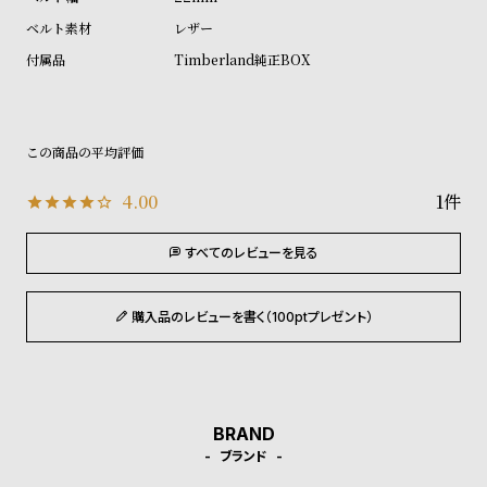
ル
ル
レザー
ト
ウ
Timberland純正BOX
ォ
ッ
チ
バ
ン
4.00
1
ド
そ
限
すべてのレビューを見る
の
定
他
/
購入品のレビューを書く（100ptプレゼント）
の
別
商
注
品
モ
BRAND
デ
ブランド
ル