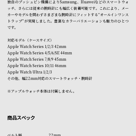
独自のプッシュピン機構によりSamsung、Huaweiなどのスマートウォ
ン
ン
ッチ、さらには従来の腕時計にも幅広く装着可能です。これにより、メー
キ
ズ
カーやモデルを問わずさまざまな腕時計にフィットする“オールインワンス
ン
腕
トラップ”が実現しました。豊富なカラーバリエーションも魅力のひとつ
です。
グ
時
計
対応モデル（ケースサイズ）
レ
キ
Apple Watch Series 1/2/3 42mm
Apple Watch Series 4/5/6/SE 44mm
デ
ッ
Apple Watch Series 7/8/9 45mm
ィ
ズ
Apple Watch Series 10/11 46mm
ー
腕
Apple Watch Ultra 1/2/3
その他、幅22mm対応のスマートウォッチ・腕時計
ス
時
腕
計
※アップルウォッチ本体は付属しません。
時
計
替
ア
え
ッ
ベ
プ
22mm