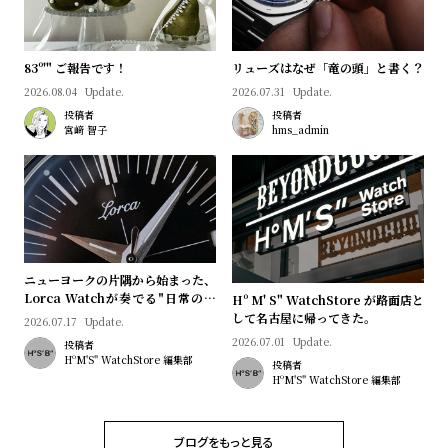
プ
ビ
ラ
ス
ス
83º'" ご報告です！
リューズはなぜ「竜の頭」と書く？
よ
お
2026.08.04
Update.
2026.07.31
Update.
く
問
投稿者
投稿者
宮﨑 智子
hms_admin
あ
い
る
合
質
わ
問
せ
ニューヨークの片隅から始まった、
Lorca Watchが奏でる"日常のロ
Hº M' S" WatchStore が路面店と
マン"｜Brand Picks #08
して名古屋に帰ってきた。
2026.07.17
Update.
2026.07.01
Update.
投稿者
HºM'S" WatchStore 編集部
投稿者
HºM'S" WatchStore 編集部
ブログをもっと見る