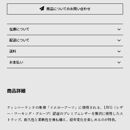
グ
ラ
商品についてのお問い合わせ
フ
全
世
在庫について
て
界
全国の系列店と在庫を共有しているため、在庫切れの場合がございま
配送について
の
の
す。
ご注文商品のお届け日数は在庫状況により異なり、
在庫切れの場合、キャンセルをさせて頂きます。
商
腕
送料
品
時
弊社物流センターからの発送
配送料：550円（全国一律）
お支払い
税込16,500円以上で全国送料無料
系列店舗から取り寄せ後に発送
計
クレジットカード、Amazon Pay、PayPay、コンビニ後払い、代金引
ブ
換、銀行振込
上記のいずれかでの発送となります。
※限定品・受注販売商品・予約商品はクレジットカード、銀行振込のみ
ラ
発送日の確定はご注文確認後となります。場合によってはお届け日時の
ご利用頂けます。
ご希望に沿えない場合もございますので予めご了承くださいませ。
ン
ショッピングガイド
ド
詳しくは下記のページをご覧くださいませ。
ティンバーランドの象徴「イエローブーツ」に使用される、LWG（レザ
一
※ご予約商品・受注商品は、記載のお届け予定での発送となります。
ー・ワーキング・グループ）認証のプレミアムレザーを贅沢に使用したス
覧
トラップ。耐久性と柔軟性を兼ね備え、経年変化を楽しめるのが特長。
商品の発送に関しまして
ラ
メ