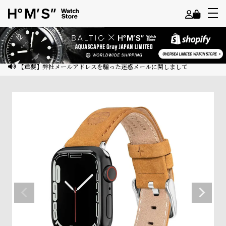
よ
う
こ
【重要】弊社メールアドレスを騙った迷惑メールに関しまして
そ
ゲ
ス
ト
様
ロ
グ
イ
ン
会
員