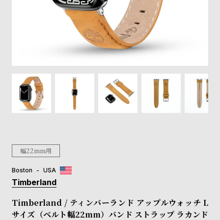
登
録
#Tags
リ
ッ
プ
バ
ル
チ
ッ
ク
ア
幅22mm用
ッ
プ
Boston
USA
ル
Timberland
ウ
ォ
Timberland / ティンバーランド アップルウォッチ L
ッ
サイズ（ベルト幅22mm）バンド ストラップ ラカンド
チ