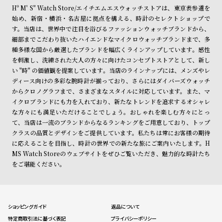
Hº M' S" Watch Store/エイチエムエスウォッチストアは、東京表参道を
始め、新宿・横浜・名古屋に拠点を構える、時計のセレクトショップで
す。当店は、世界中で注目を浴びるファッションウォッチブランドから、
細部までこだわり抜いたハイエンドなマイクロウォッチブランドまで、多
種多様な国から厳選したブランドを幅広くラインアップしています。感性
を刺激し、洗練された大人の方々に向けたコンセプトストアとして、新し
い "時" の価値観を提案しています。当店のラインナップには、メンズやレ
ディース向けの多彩な腕時計が揃っており、さらにはダイバーズウォッチ
からクロノグラフまで、さまざまなスタイルに対応しています。また、マ
イクロブランドにも力を入れており、新たなトレンドを追求するオシャレ
な方々にも満足いただけることでしょう。おしゃれを楽しむ方々にとっ
て、当店は一流のブランドからなるランキングをご用意しており、トップ
クラスの品質とデザインをご提供しています。私たちは常にお客様の期待
に応えることを目指し、時計の世界での新たな旅にご案内いたします。H
MS Watch Storeのウェブサイトをぜひご覧いただき、魅力的な時計たち
をご堪能ください。
ショッピングガイド
返品について
特定商取引法に基づく表記
プライバシーポリシー