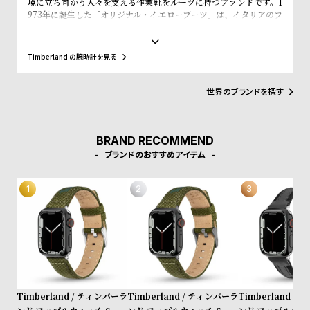
境に立ち向かう人々を支える作業靴をルーツに持つブランドです。1
w
o
973年に誕生した「オリジナル・イエローブーツ」は、イタリアのフ
s
u
ァッションシーンやニューヨークのヒップホップカルチャー、そし
て東京・原宿のストリート文化まで、世界中のカルチャーと深く結
t
びつき、50年以上にわたり進化を続けてきました。近年はサステナ
Timberland の腕時計を見る
B
S
ビリティを推進し、リサイクル素材を使ったEarthkeepers®シリー
ズやReBOTL技術の導入、循環型デザイン、再生可能農業によるレ
l
h
ザー調達など、環境配慮型の製品開発を積極的に進めています。今
世界のブランドを探す
o
o
回のコレクションでも、責任ある素材調達と環境配慮が徹底されて
います。
g
p
l
BRAND RECOMMEND
ブランドのおすすめアイテム
i
s
t
#
P
e
o
p
Timberland / ティンバーラ
Timberland / ティンバーラ
Timberland /