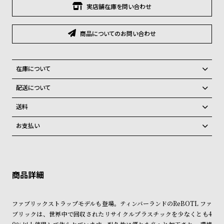
グ
実店舗在庫を問い合わせ
ラ
フ
商品についてのお問い合わせ
全
世
て
界
在庫について
の
の
全国の系列店と在庫を共有しているため、在庫切れの場合がございま
配送について
商
腕
す。
品
時
ご注文商品のお届け日数は在庫状況により異なり、
在庫切れの場合、キャンセルをさせて頂きます。
送料
計
弊社物流センターからの発送
配送料：550円（全国一律）
お支払い
ブ
税込16,500円以上で全国送料無料
系列店舗から取り寄せ後に発送
クレジットカード、Amazon Pay、PayPay、コンビニ後払い、代金引
ラ
換、銀行振込
上記のいずれかでの発送となります。
ン
※限定品・受注販売商品・予約商品はクレジットカード、銀行振込のみ
発送日の確定はご注文確認後となります。場合によってはお届け日時の
ご利用頂けます。
ド
ご希望に沿えない場合もございますので予めご了承くださいませ。
一
ショッピングガイド
詳しくは下記のページをご覧くださいませ。
覧
ファブリックストラップモデルも登場。ティンバーランドのReBOTL ファ
※ご予約商品・受注商品は、記載のお届け予定での発送となります。
ブリックは、世界中で回収されたリサイクルプラスチックを少なくとも4
ラ
メ