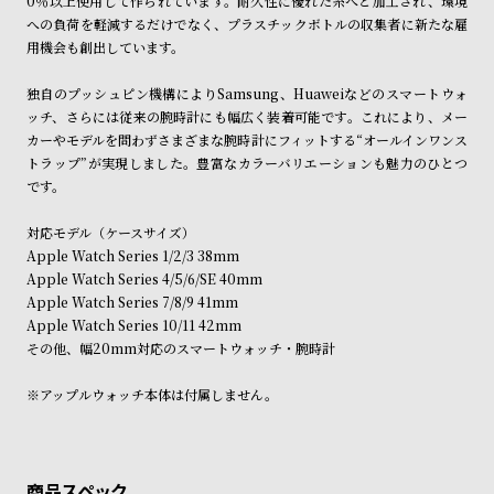
0％以上使用して作られています。耐久性に優れた糸へと加工され、環境
商品の発送に関しまして
ン
ン
への負荷を軽減するだけでなく、プラスチックボトルの収集者に新たな雇
キ
ズ
用機会も創出しています。
ン
腕
独自のプッシュピン機構によりSamsung、Huaweiなどのスマートウォ
グ
時
ッチ、さらには従来の腕時計にも幅広く装着可能です。これにより、メー
計
カーやモデルを問わずさまざまな腕時計にフィットする“オールインワンス
トラップ”が実現しました。豊富なカラーバリエーションも魅力のひとつ
レ
キ
です。
デ
ッ
ィ
ズ
対応モデル（ケースサイズ）
Apple Watch Series 1/2/3 38mm
ー
腕
Apple Watch Series 4/5/6/SE 40mm
ス
時
Apple Watch Series 7/8/9 41mm
腕
計
Apple Watch Series 10/11 42mm
その他、幅20mm対応のスマートウォッチ・腕時計
時
計
※アップルウォッチ本体は付属しません。
替
ア
え
ッ
ベ
プ