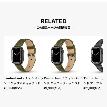
RELATED
この商品ページの関連商品
Timberland / ティンバーラ
Timberland / ティンバーラ
Timberland 
ンド アップルウォッチ Sサイ
ンド アップルウォッチ Sサイ
ンド アップルウ
ズ（ベルト幅20mm）バンド
ズ（ベルト幅20mm）バンド
ズ（ベルト幅20
¥
8,250
(税込)
¥
9,900
(税込)
¥
12,100
(税込)
ストラップ サポ グリーン ファ
ストラップ サポ グリーン ファ
ストラップ ベイ
ブリック ［対応ケース：38m
ブリック ガン ［対応ケース：
ラックレザー ［
m、40mm、41mm、42mm
38mm、40mm、41mm、42
8mm、40mm、