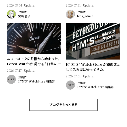
プ
ビ
2026.08.04
Update.
2026.07.31
Update.
ラ
ス
投稿者
投稿者
ス
宮﨑 智子
hms_admin
よ
お
く
問
あ
い
る
合
質
わ
ニューヨークの片隅から始まった、
Lorca Watchが奏でる"日常のロ
問
せ
Hº M' S" WatchStore が路面店と
マン"｜Brand Picks #08
して名古屋に帰ってきた。
2026.07.17
Update.
2026.07.01
Update.
投稿者
HºM'S" WatchStore 編集部
投稿者
HºM'S" WatchStore 編集部
ブログをもっと見る