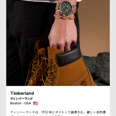
受
雑
注
誌
販
掲
売
載
モ
商
デ
品
ル
衣
セ
装
ー
貸
ル
出
情
報
Timberland
ティンバーランド
N
A
Boston - USA
e
b
ティンバーランドは、1952年にボストンで創業され、厳しい自然環