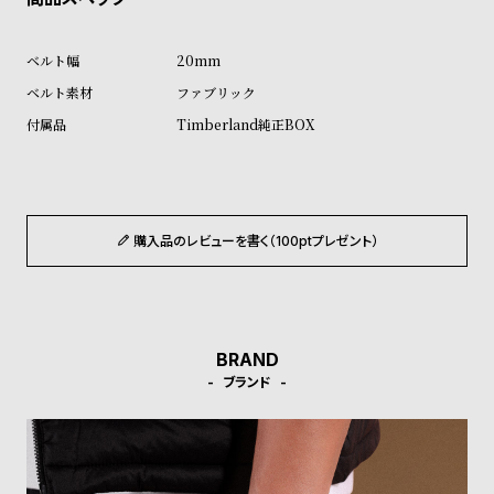
ル
ル
ト
ウ
20mm
ォ
ファブリック
ッ
Timberland純正BOX
チ
バ
ン
ド
購入品のレビューを書く（100ptプレゼント）
そ
限
の
定
他
/
の
別
BRAND
商
注
ブランド
品
モ
デ
ル