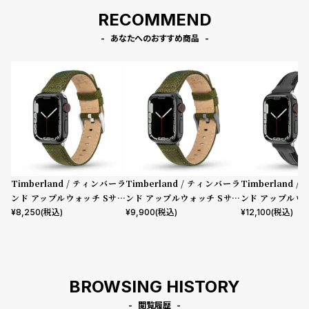
（series10以降）］
mm（series10以降）］
mm（series1
RECOMMEND
あなたへのおすすめ商品
Timberland / ティンバーラ
Timberland / ティンバーラ
Timberland 
ンド アップルウォッチ Sサイ
ンド アップルウォッチ Sサイ
ンド アップルウ
ズ（ベルト幅20mm）バンド
ズ（ベルト幅20mm）バンド
ズ（ベルト幅20
¥
8,250
(税込)
¥
9,900
(税込)
¥
12,100
(税込)
ストラップ サポ グリーン ファ
ストラップ サポ グリーン ファ
ストラップ ベイ
ブリック ［対応ケース：38m
ブリック ガン ［対応ケース：
ラックレザー ［
m、40mm、41mm、42mm
38mm、40mm、41mm、42
8mm、40mm、
（series10以降）］
mm（series10以降）］
mm（series1
BROWSING HISTORY
閲覧履歴