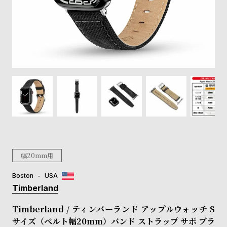
登
録
#Tags
リ
ッ
プ
バ
ル
チ
ッ
ク
ア
幅20mm用
ッ
プ
Boston
USA
ル
Timberland
ウ
ォ
Timberland / ティンバーランド アップルウォッチ S
ッ
サイズ（ベルト幅20mm）バンド ストラップ サポ ブラ
チ