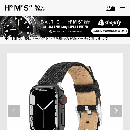
よ
う
こ
【重要】弊社メールアドレスを騙った迷惑メールに関しまして
そ
ゲ
ス
ト
様
ロ
グ
イ
ン
会
員