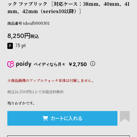
ック ファブリック ［対応ケース：38mm、40mm、41
コ
ー
mm、42mm（series10以降）］
ニ
ッ
商品番号
tdouf0000301
シ
ュ
8,250
税込
ヴ
75
pt
ィ
ヴ
ィ
￥2,750
ペイディなら月々
ア
ン
ウ
※商品画像のアップルウォッチ本体は付属しません。
エ
ス
税込16,500円以上で全国送料無料
ト
ウ
残りわずかです。
ッ
ド
カートに入れる
ク
ロ
ノ