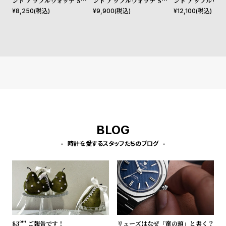
ンド アップルウォッチ Sサイ
ンド アップルウォッチ Sサイ
ンド アップルウォ
l
ズ（ベルト幅20mm）バンド
ズ（ベルト幅20mm）バンド
ズ（ベルト幅20m
¥
8,250
(税込)
¥
9,900
(税込)
¥
12,100
(税込)
e
ストラップ サポ グリーン フ
ストラップ サポ グリーン フ
ストラップ ベイ
ァブリック ［対応ケース：3
ァブリック ガン ［対応ケー
ブラックレザー 
8mm、40mm、41mm、42
ス：38mm、40mm、41m
ス：38mm、40
シ
返
mm（series10以降）］
m、42mm（series10以
m、42mm（ser
ョ
品
降）］
降）］
ッ
に
ピ
つ
ン
い
グ
て
BLOG
ガ
イ
時計を愛するスタッフたちのブログ
ド
時
刻
計
印
保
サ
証
ー
83º'" ご報告です！
リューズはなぜ「竜の頭」と書く？