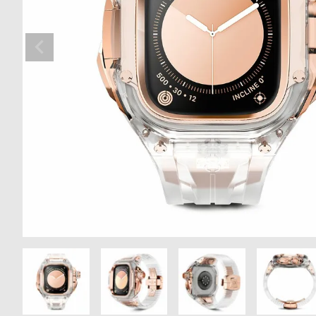
の
別
商
注
品
モ
デ
ル
受
雑
注
誌
販
掲
売
載
モ
商
デ
品
ル