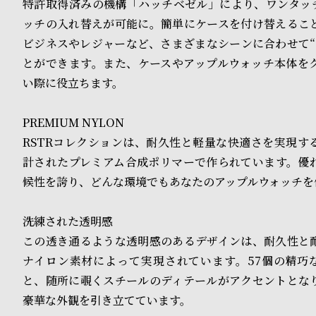
o
特許取得済みの機構「ハッチベゼル」により、ワンタッ
ッチの入れ替えが可能に。簡単にケースを付け替えるこ
p
ビジネスやレジャーなど、さまざまなシーンに合わせて“
l
とができます。また、ケースやアップルウォッチ本体を
e
い際に役立ちます。
PREMIUM NYLON
シ
返
RSTRコレクションは、耐久性と軽量な快適さを実現す
ョ
品
計されたプレミアム合成ポリマーで作られています。優
ッ
に
候性を誇り、どんな環境でもあなたのアップルウォッチを
ピ
つ
洗練された透明感
ン
い
この透き通るような透明感のあるデザインは、耐久性と
グ
て
ナイロン素材によって実現されています。57個の精巧
と、随所に覗くスチールのディテールがアクセントとな
ガ
豪華な外観を引き立てています。
イ