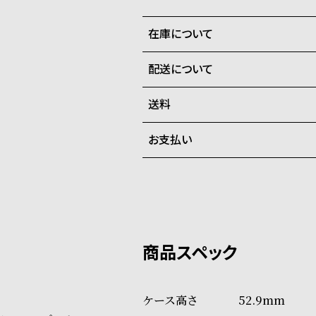
在庫について
配送について
全国の系列店と在庫を共有して
在庫切れの場合、キャンセルを
送料
ご注文商品のお届け日数は在庫
お支払い
弊社物流センターからの発送
配送料：550円（全国一律）
系列店舗から取り寄せ後に発
税込16,500円以上で全国送料無
クレジットカード、Amazon P
上記のいずれかでの発送となり
※限定品・受注販売商品・予約
発送日の確定はご注文確認後と
ショッピングガイド
場合もございますので予めご了
詳しくは下記のページをご覧く
52.9mm
※ご予約商品・受注商品は、記