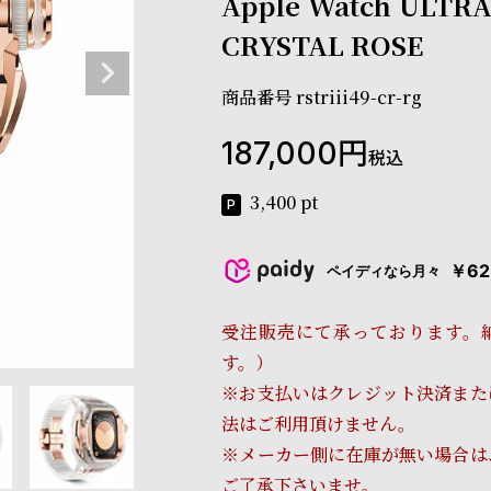
Apple Watch ULTR
CRYSTAL ROSE
商品番号
rstriii49-cr-rg
187,000
税込
3,400
pt
￥62
ペイディなら月々
受注販売にて承っております。
す。）
※お支払いはクレジット決済また
法はご利用頂けません。
※メーカー側に在庫が無い場合は
ご了承下さいませ。