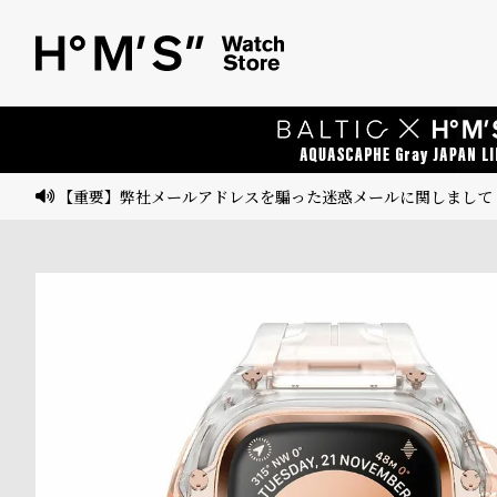
ベ
プ
ル
ル
ト
ウ
ォ
ッ
【重要】弊社メールアドレスを騙った迷惑メールに関しまして
チ
バ
ン
ド
そ
限
の
定
他
/