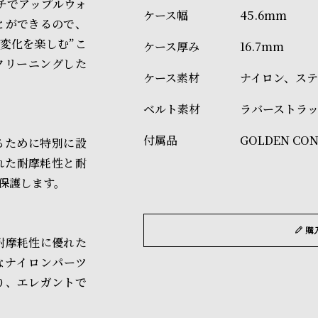
チでアップルウォ
45.6mm
商品の発送に関しまして
とができるので、
変化を楽しむ”こ
16.7mm
クリーニングした
ナイロン、ス
ラバーストラ
GOLDEN C
るために特別に設
れた耐摩耗性と耐
保護します。
購
耐摩耗性に優れた
なナイロンパーツ
り、エレガントで