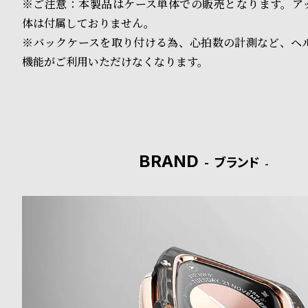
る
合
※ご注意：本製品はケース単体での販売となります。ア
体は付属しておりません。
質
わ
※バックケースを取り付ける為、心拍数の計測など、ヘ
問
せ
機能がご利用いただけなくなります。
BRAND
ブランド