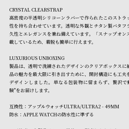
CRYSTAL CLEARSTRAP
ド
高密度の半透明シリコーンラバーで作られたこのストラ
時
刻
性を持ち合わせています。透明な外観とチタン製バタフ
計
印
久性とエレガンスを兼ね備えています。「スナップオン
載しているため、着脱も簡単に行えます。
保
サ
証
ー
LUXURIOUS UNBOXING
プ
ビ
製品は、透明で洗練されたデザインのクリアボックスに
品の魅力を最大限に引き出すために、開封構造にも工夫
ラ
ス
デザインしました。単なる包装物に留まらず、贅沢で
ス
験"をお届けします。
よ
お
互換性：アップルウォッチULTRA/ULTRA2 - 49MM
く
問
防水：APPLE WATCHの防水性に準ずる
あ
い