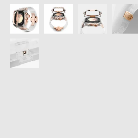
衣
セ
装
ー
貸
ル
出
情
報
N
A
e
b
w
o
s
u
t