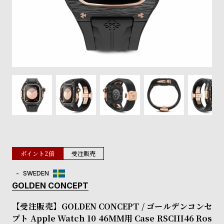
登
録
#Tags
リ
ッ
プ
バ
ル
チ
ッ
ク
ア
ポイント2倍
受注販売
ッ
プ
SWEDEN
ル
GOLDEN CONCEPT
ウ
ォ
【受注販売】GOLDEN CONCEPT / ゴールデンコンセ
ッ
プト Apple Watch 10 46MM用 Case RSCIII46 Ros
チ