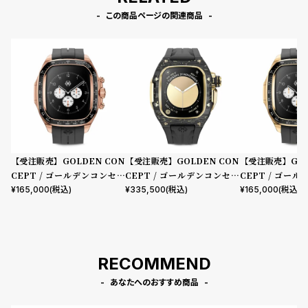
この商品ページの関連商品
【受注販売】GOLDEN CON
【受注販売】GOLDEN CON
【受注販売】GOL
CEPT / ゴールデンコンセプ
CEPT / ゴールデンコンセプ
CEPT / ゴー
ト Apple Watch 10 46MM用
ト Apple Watch 10 46MM用
ト Apple Watch
¥
165,000
(税込)
¥
335,500
(税込)
¥
165,000
(税込)
Case CRS46 Rose Gold
Case RSCIII46 Gold Carbo
Case CRS46 Go
n
RECOMMEND
あなたへのおすすめ商品