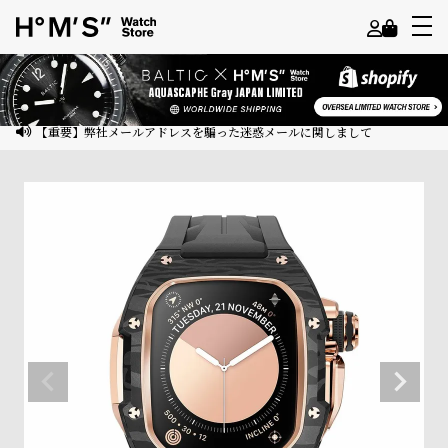
よ
う
こ
【重要】弊社メールアドレスを騙った迷惑メールに関しまして
そ
ゲ
ス
ト
様
ロ
グ
イ
ン
会
員