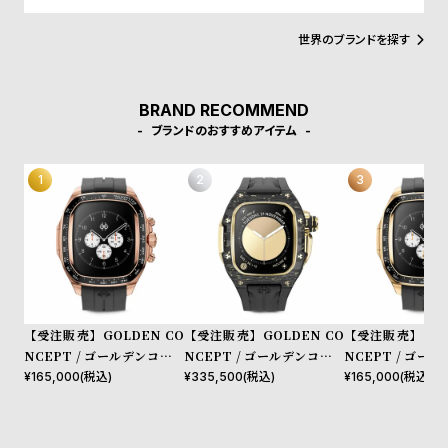
プ
ビ
す。このクラシックなデザインは、あらゆるライフスタイルにマッ
ラ
ス
チします。
世界のブランドを探す
ス
よ
お
BRAND RECOMMEND
く
問
ブランドのおすすめアイテム
あ
い
る
合
質
わ
問
せ
【受注販売】GOLDEN CO
【受注販売】GOLDEN CO
【受注販売】GOL
NCEPT / ゴールデンコンセ
NCEPT / ゴールデンコンセ
NCEPT / ゴー
プト Apple Watch 10 46M
プト Apple Watch 10 46M
プト Apple Watc
¥
165,000
(税込)
¥
335,500
(税込)
¥
165,000
(税込)
M用 Case CRS46 Rose Go
M用 Case RSCIII46 Gold
M用 Case CRS46
ld
Carbon