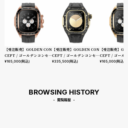
【受注販売】GOLDEN CON
【受注販売】GOLDEN CON
【受注販売】GOL
CEPT / ゴールデンコンセプ
CEPT / ゴールデンコンセプ
CEPT / ゴー
ト Apple Watch 10 46MM用
ト Apple Watch 10 46MM用
ト Apple Watch
¥
165,000
(税込)
¥
335,500
(税込)
¥
165,000
(税込)
Case CRS46 Rose Gold
Case RSCIII46 Gold Carbo
Case CRS46 Go
n
BROWSING HISTORY
閲覧履歴