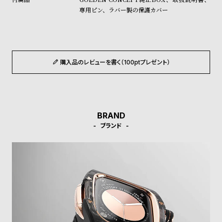
w
o
専用ピン、ラバー製の保護カバー
s
u
t
B
S
l
h
購入品のレビューを書く（100ptプレゼント）
o
o
g
p
l
i
BRAND
ブランド
s
t
#
P
e
o
p