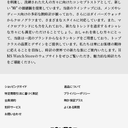
を刺激し、洗練された大人の方々に向けたコンセプトストアとして、新し
い "時" の価値観を提案しています。当店のラインナップには、メンズやレ
ディース向けの多彩な腕時計が揃っており、さらにはダイバーズウォッチ
からクロノグラフまで、さまざまなスタイルに対応しています。また、マ
イクロブランドにも力を入れており、新たなトレンドを追求するオシャレ
な方々にも満足いただけることでしょう。おしゃれを楽しむ方々にとっ
て、当店は一流のブランドからなるランキングをご用意しており、トップ
クラスの品質とデザインをご提供しています。私たちは常にお客様の期待
に応えることを目指し、時計の世界での新たな旅にご案内いたします。H
MS Watch Storeのウェブサイトをぜひご覧いただき、魅力的な時計たち
をご堪能ください。
ショッピングガイド
返品について
特定商取引法に基づく表記
プライバシーポリシー
会員規約
時計保証プラス
刻印サービス
よくある質問
お問い合わせ