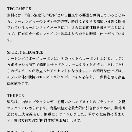
ル
ル
TPC-CARBON
ト
ウ
素材には、“高い強度”と“軽さ”という相反する要素を兼備していることか
ォ
ら、レーシングカーのボディや建造物、時計に至るまで幅広い分野に採用
されているカーボンファイバーを使用。さらに表面体積を減らすことによ
ッ
って、従来のカーボンファイバー製品よりも非常に軽量に仕上がっていま
チ
す。
バ
SPORTY ELEGANCE
ン
レーシングスポーツカーボンは、そのマットなカーボン仕上げと、サテン
ド
＆ポリッシュ加工で繊細に仕上げたフレームやサイドボタン、そしてそれ
そ
限
らのディテールが際立ったアクセントになります。この精巧な仕上げは、
モデル全体に独特のエレガンスとスポーティさを与え、一際目を惹く存在
の
定
感を放ちます。
他
/
の
別
THE BOX
製品は、内装にブラックレザーを用いたハンドメイドのブラックオーク製
商
注
ボックスに収められます。商品の魅力を最大限に引き出すために、開封構
品
モ
造にも工夫を凝らし、慎重にデザインしました。単なる包装物に留まら
デ
ず、贅沢で魅力的な"開封体験"をお届けします。
ル