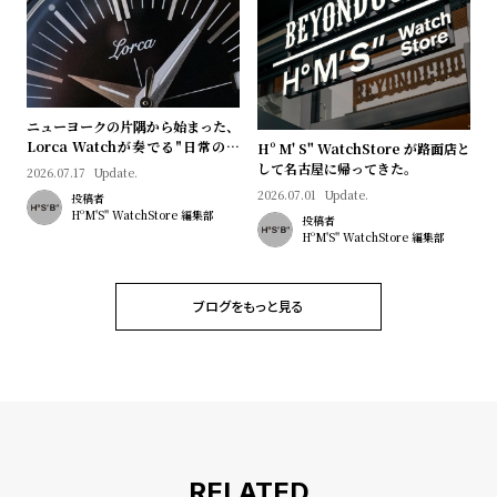
ニューヨークの片隅から始まった、
Lorca Watchが奏でる"日常のロ
Hº M' S" WatchStore が路面店と
マン"｜Brand Picks #08
して名古屋に帰ってきた。
2026.07.17
Update.
2026.07.01
Update.
投稿者
HºM'S" WatchStore 編集部
投稿者
HºM'S" WatchStore 編集部
ブログをもっと見る
RELATED