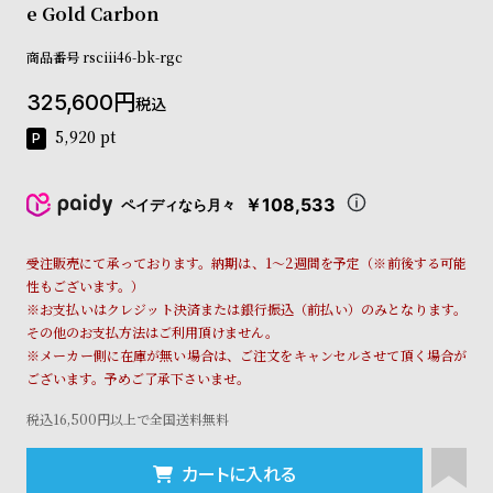
e Gold Carbon
コ
ー
ニ
商品番号
rsciii46-bk-rgc
ッ
325,600
シ
税込
ュ
5,920
pt
ヴ
ィ
ヴ
￥108,533
ペイディなら月々
ィ
ア
ン
受注販売にて承っております。納期は、1～2週間を予定（※前後する可能
ウ
性もございます。）
エ
※お支払いはクレジット決済または銀行振込（前払い）のみとなります。
ス
その他のお支払方法はご利用頂けません。
ト
※メーカー側に在庫が無い場合は、ご注文をキャンセルさせて頂く場合が
ウ
ございます。予めご了承下さいませ。
ッ
ド
税込16,500円以上で全国送料無料
ク
ロ
カートに入れる
ノ