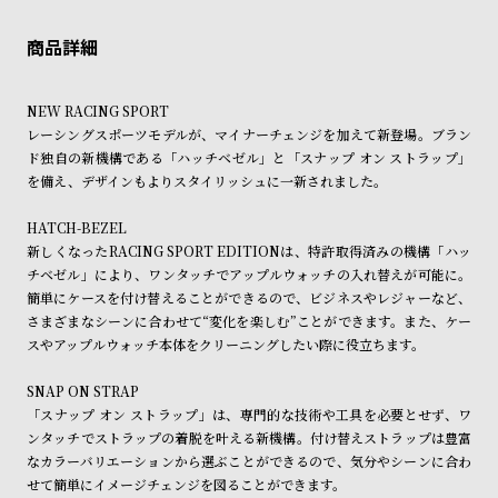
ン
ン
※限定品・受注販売商品・予約商品はクレジットカード、銀行振込のみ
発送日の確定はご注文確認後となります。場合によってはお届け日時の
キ
ズ
ご利用頂けます。
ご希望に沿えない場合もございますので予めご了承くださいませ。
ン
腕
ショッピングガイド
詳しくは下記のページをご覧くださいませ。
グ
時
NEW RACING SPORT
※ご予約商品・受注商品は、記載のお届け予定での発送となります。
レーシングスポーツモデルが、マイナーチェンジを加えて新登場。ブラン
計
ド独自の新機構である「ハッチベゼル」と「スナップ オン ストラップ」
商品の発送に関しまして
レ
キ
を備え、デザインもよりスタイリッシュに一新されました。
デ
ッ
HATCH-BEZEL
ィ
ズ
新しくなったRACING SPORT EDITIONは、特許取得済みの機構「ハッ
ー
腕
チベゼル」により、ワンタッチでアップルウォッチの入れ替えが可能に。
ス
時
簡単にケースを付け替えることができるので、ビジネスやレジャーなど、
さまざまなシーンに合わせて“変化を楽しむ”ことができます。また、ケー
腕
計
スやアップルウォッチ本体をクリーニングしたい際に役立ちます。
時
計
SNAP ON STRAP
「スナップ オン ストラップ」は、専門的な技術や工具を必要とせず、ワ
替
ア
ンタッチでストラップの着脱を叶える新機構。付け替えストラップは豊富
え
ッ
なカラーバリエーションから選ぶことができるので、気分やシーンに合わ
ベ
プ
せて簡単にイメージチェンジを図ることができます。