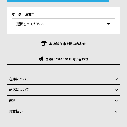
グ
ラ
フ
オーダー注文
(
必
須
全
世
)
て
界
の
の
実店舗在庫を問い合わせ
商
腕
品
時
商品についてのお問い合わせ
計
ブ
在庫について
ラ
全国の系列店と在庫を共有しているため、在庫切れの場合がございま
ン
配送について
す。
ド
ご注文商品のお届け日数は在庫状況により異なり、
在庫切れの場合、キャンセルをさせて頂きます。
送料
一
弊社物流センターからの発送
配送料：550円（全国一律）
お支払い
覧
税込16,500円以上で全国送料無料
系列店舗から取り寄せ後に発送
クレジットカード、Amazon Pay、PayPay、コンビニ後払い、代金引
ラ
メ
換、銀行振込
上記のいずれかでの発送となります。