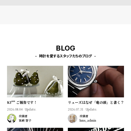
BLOG
時計を愛するスタッフたちのブログ
83º'" ご報告です！
リューズはなぜ「竜の頭」と書く？
2026.08.04
Update.
2026.07.31
Update.
投稿者
投稿者
宮﨑 智子
hms_admin