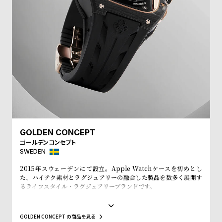
l
e
シ
返
ョ
品
ッ
に
ピ
つ
ン
い
グ
て
ガ
GOLDEN CONCEPT
イ
ゴールデンコンセプト
SWEDEN
ド
時
刻
2015年スウェーデンにて設立。Apple Watchケースを初めとし
た、ハイテク素材とラグジュアリーの融合した製品を数多く展開す
計
印
るライフスタイル・ラグジュアリーブランドです。
保
サ
ゴールデンコンセプトでは、Apple Watchに新しく ユニークな外
観を与えるための時計ケースとストラ ップを豊富に取り揃えていま
証
ー
す。お手持ちのApple Watchに「付属のネジを止めるだけで簡単に
GOLDEN CONCEPT の商品を見る
装着が可能」。Apple Watchとは思えない”高級時計”に仕上がりま