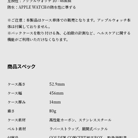
互換性：アップルウォッチ 10 - 46MM
受
雑
防水：APPLE WATCHの防水性に準ずる
注
誌
※ご注意：本製品はケース単体での販売となります。アップルウォッチ本
販
掲
体は付属しておりません。
売
載
※バックケースを取り付ける為、心拍数の計測など、ヘルスケアに関する
モ
商
機能がご利用いただけなくなります。
デ
品
ル
衣
セ
装
ー
貸
ル
52.9mm
出
456mm
情
14mm
報
80g
高性能カーボン、ステンレススチール
N
A
ラバーストラップ、展開式バックル
e
b
GOLDEN CONCEPT純正BOX、取扱説明書、