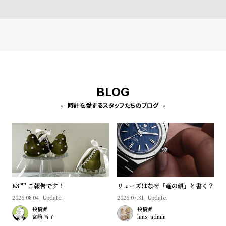
BLOG
時計を愛するスタッフたちのブログ
83º'" ご報告です！
リューズはなぜ「竜の頭」と書く？
2026.08.04
Update.
2026.07.31
Update.
投稿者
投稿者
宮﨑 智子
hms_admin