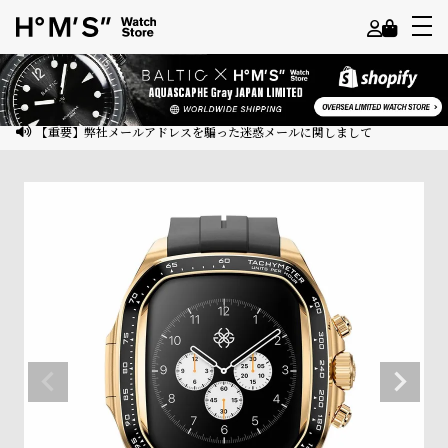
よ
う
こ
【重要】弊社メールアドレスを騙った迷惑メールに関しまして
そ
ゲ
ス
ト
様
ロ
グ
イ
ン
会
員