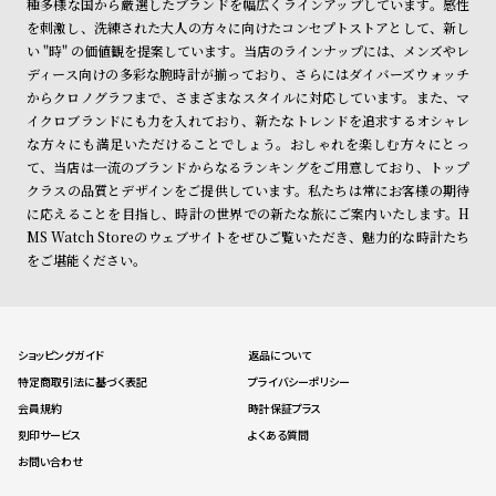
種多様な国から厳選したブランドを幅広くラインアップしています。感性
を刺激し、洗練された大人の方々に向けたコンセプトストアとして、新し
い "時" の価値観を提案しています。当店のラインナップには、メンズやレ
ディース向けの多彩な腕時計が揃っており、さらにはダイバーズウォッチ
からクロノグラフまで、さまざまなスタイルに対応しています。また、マ
イクロブランドにも力を入れており、新たなトレンドを追求するオシャレ
な方々にも満足いただけることでしょう。おしゃれを楽しむ方々にとっ
て、当店は一流のブランドからなるランキングをご用意しており、トップ
クラスの品質とデザインをご提供しています。私たちは常にお客様の期待
に応えることを目指し、時計の世界での新たな旅にご案内いたします。H
MS Watch Storeのウェブサイトをぜひご覧いただき、魅力的な時計たち
をご堪能ください。
ショッピングガイド
返品について
特定商取引法に基づく表記
プライバシーポリシー
会員規約
時計保証プラス
刻印サービス
よくある質問
お問い合わせ