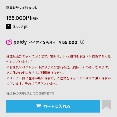
コ
商品番号
crs46-g-bk
ー
ニ
165,000
ッ
税込
シ
3,000
pt
ュ
ヴ
ィ
￥55,000
ペイディなら月々
ヴ
ィ
ア
受注販売にて承っております。納期は、1～2週間を予定（※前後する可能
ン
性もございます。）
ウ
※お支払いはクレジット決済または銀行振込（前払い）のみとなります。
エ
その他のお支払方法はご利用頂けません。
ス
※メーカー側に在庫が無い場合は、ご注文をキャンセルさせて頂く場合が
ト
ございます。予めご了承下さいませ。
ウ
ッ
税込16,500円以上で全国送料無料
ド
ク
カートに入れる
ロ
ノ