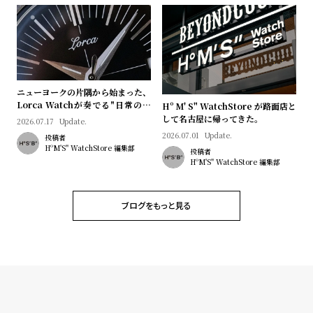
ニューヨークの片隅から始まった、
Lorca Watchが奏でる"日常のロ
Hº M' S" WatchStore が路面店と
マン"｜Brand Picks #08
して名古屋に帰ってきた。
2026.07.17
Update.
2026.07.01
Update.
投稿者
HºM'S" WatchStore 編集部
投稿者
HºM'S" WatchStore 編集部
ブログをもっと見る