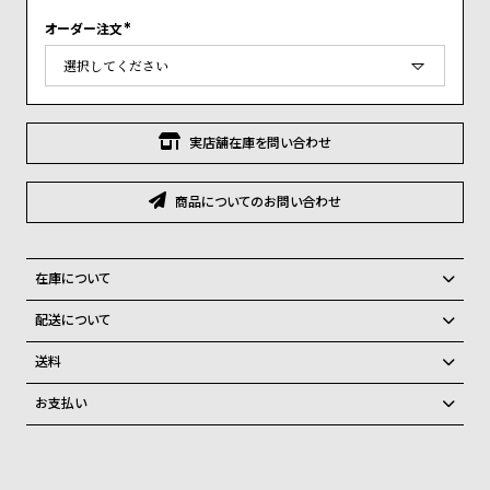
グ
ラ
オーダー注文
(
フ
必
須
)
全
世
て
界
実店舗在庫を問い合わせ
の
の
商
腕
商品についてのお問い合わせ
品
時
計
在庫について
ブ
全国の系列店と在庫を共有しているため、在庫切れの場合がございま
ラ
配送について
す。
ン
ご注文商品のお届け日数は在庫状況により異なり、
在庫切れの場合、キャンセルをさせて頂きます。
送料
ド
弊社物流センターからの発送
配送料：550円（全国一律）
お支払い
一
税込16,500円以上で全国送料無料
系列店舗から取り寄せ後に発送
クレジットカード、Amazon Pay、PayPay、コンビニ後払い、代金引
覧
換、銀行振込
上記のいずれかでの発送となります。
ラ
メ
※限定品・受注販売商品・予約商品はクレジットカード、銀行振込のみ
発送日の確定はご注文確認後となります。場合によってはお届け日時の