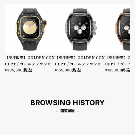
【受注販売】GOLDEN CON
【受注販売】GOLDEN CON
【受注販売】GOL
CEPT / ゴールデンコンセプ
CEPT / ゴールデンコンセプ
CEPT / ゴー
ト Apple Watch 10 46MM用
ト Apple Watch 10 46MM用
ト Apple Watch
¥
335,500
(税込)
¥
165,000
(税込)
¥
165,000
(税込)
Case RSCIII46 Gold Carbo
Case CRS46 Silver
Case CRS46 Ro
n
BROWSING HISTORY
閲覧履歴