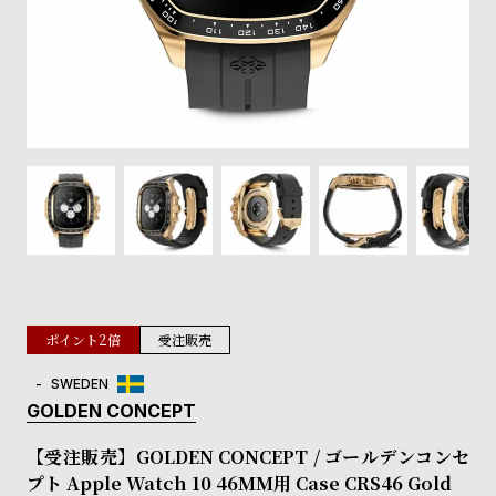
登
録
#Tags
リ
ッ
プ
バ
ル
チ
ッ
ク
ア
ポイント2倍
受注販売
ッ
プ
SWEDEN
ル
GOLDEN CONCEPT
ウ
ォ
【受注販売】GOLDEN CONCEPT / ゴールデンコンセ
ッ
プト Apple Watch 10 46MM用 Case CRS46 Gold
チ