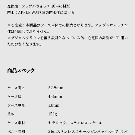
受
雑
互換性：アップルウォッチ 10 - 46MM
注
誌
防水：APPLE WATCHの防水性に準ずる
販
掲
※ご注意：本製品はケース単体での販売となります。アップルウォッチ本
売
載
体は付属しておりません。
モ
商
※デジタルクラウンを覆う設計となっている為、心電図の計測がご利用い
ただけなくなります。
デ
品
ル
衣
セ
装
ー
貸
ル
出
52.9mm
情
456mm
報
13mm
153g
N
A
セラミック、ステンレススチール
e
b
316Lステンレススチールピンバックル付き ラバ