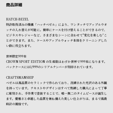
ン
ン
ご利用頂けます。
ご希望に沿えない場合もございますので予めご了承くださいませ。
キ
ズ
ショッピングガイド
詳しくは下記のページをご覧くださいませ。
ン
腕
HATCH-BEZEL
※ご予約商品・受注商品は、記載のお届け予定での発送となります。
グ
時
特許取得済みの機構「ハッチベゼル」により、ワンタッチでアップルウオ
ッチの入れ替えが可能に。簡単にケースを付け替えることができるので、
商品の発送に関しまして
計
ビジネスやレジャーなど、さまざまなシーンに合わせて"変化を楽しむ”こ
レ
キ
とができます。また、ケースやアップルウォッチ本体をクリーニングした
デ
ッ
い際に役立ちます。
ィ
ズ
世界限定999本
ー
腕
CROWN SPORT EDITION の生産数はわずか世界で999本になります。
ス
時
バックケースには1/999のシリアルナンバーが刻印されています。
腕
計
CRAFTSMANSHIP
時
ベゼルは高品質のセラミックで作られており、洗練された光沢のある外観
計
を持っています。テキストやデザインはすべて熟練した職人によって丁寧
に彫刻され、手作業で塗装することで、唯一無二のタイムピースが誕生し
替
ア
ます。優雅さと卓越した品質を兼ね備えた美しい仕上がりは、まるで高級
え
ッ
時計の風格です。
ベ
プ