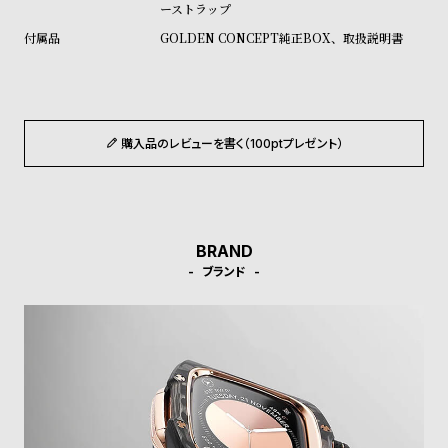
w
o
ーストラップ
s
u
GOLDEN CONCEPT純正BOX、取扱説明書
t
B
S
l
h
購入品のレビューを書く（100ptプレゼント）
o
o
g
p
l
i
BRAND
s
ブランド
t
#
P
e
o
p