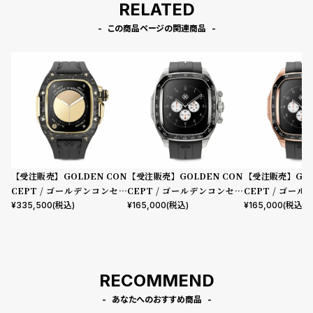
RELATED
この商品ページの関連商品
【受注販売】GOLDEN CON
【受注販売】GOLDEN CON
【受注販売】GOL
CEPT / ゴールデンコンセプ
CEPT / ゴールデンコンセプ
CEPT / ゴー
ト Apple Watch 10 46MM用
ト Apple Watch 10 46MM用
ト Apple Watch
¥
335,500
(税込)
¥
165,000
(税込)
¥
165,000
(税込)
Case RSCIII46 Gold Carbo
Case CRS46 Silver
Case CRS46 Ro
n
RECOMMEND
あなたへのおすすめ商品