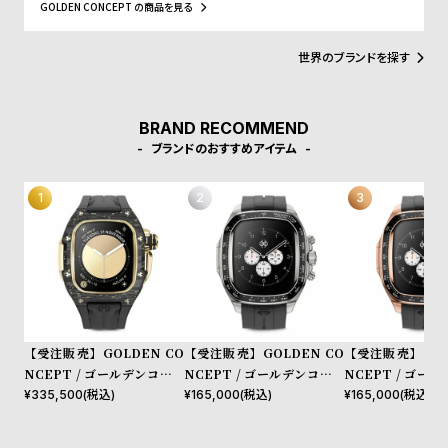
プ
ビ
GOLDEN CONCEPT の商品を見る
装着が可能」。Apple Watchとは思えない”高級時計”に仕上がりま
ラ
ス
す。このクラシックなデザインは、あらゆるライフスタイルにマッ
チします。
ス
世界のブランドを探す
よ
お
く
問
BRAND RECOMMEND
あ
い
ブランドのおすすめアイテム
る
合
質
わ
問
せ
【受注販売】GOLDEN CO
【受注販売】GOLDEN CO
【受注販売】GOL
NCEPT / ゴールデンコンセ
NCEPT / ゴールデンコンセ
NCEPT / ゴー
プト Apple Watch 10 46M
プト Apple Watch 10 46M
プト Apple Watc
¥
335,500
(税込)
¥
165,000
(税込)
¥
165,000
(税込)
M用 Case RSCIII46 Gold
M用 Case CRS46 Silver
M用 Case CRS46
Carbon
ld