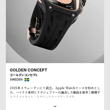
l
e
シ
返
ョ
品
ッ
に
ピ
つ
ン
い
グ
て
ガ
イ
GOLDEN CONCEPT
ゴールデンコンセプト
ド
SWEDEN
時
刻
2015年スウェーデンにて設立。Apple Watchケースを初めとし
計
印
た、ハイテク素材とラグジュアリーの融合した製品を数多く展開す
保
サ
るライフスタイル・ラグジュアリーブランドです。
ゴールデンコンセプトでは、Apple Watchに新しく ユニークな外
証
ー
観を与えるための時計ケースとストラ ップを豊富に取り揃えていま
す。お手持ちのApple Watchに「付属のネジを止めるだけで簡単に