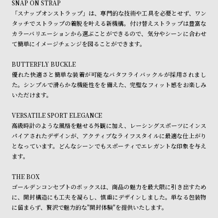
SNAP ON STRAP
ル
ル
「スナップオンストラップ」は、専門的な技術や工具を必要とせず、ワン
ト
ウ
タッチでストラップの着脱を叶える新機構。付け替えストラップは豊富な
ォ
カラーバリエーションから選ぶことができるので、気分やシーンに合わせ
て簡単にイメージチェンジを図ることができます。
ッ
チ
BUTTERFLY BUCKLE
バ
優れた快適さと簡単な装着が可能なバタフライバックルが採用されまし
た。シンプルで滑らかな機能性をを備えた、完璧なフィット感をお楽しみ
ン
いただけます。
ド
そ
限
VERSATILE SPORT ELEGANCE
高級時計のような風格を魅せる外観に加え、レーシングスポーツにインス
の
定
パイアされたデザインが、アクティブなライフスタイルに最適な仕上がり
他
/
となっています。どんなシーンでもスポーティでエレガントな印象を与え
の
別
ます。
商
注
THE BOX
品
モ
ゴールデンコンセプトのボックスは、商品の魅力を最大限に引き出すため
デ
に、開封構造にも工夫を凝らし、慎重にデザインしました。単なる包装物
に留まらず、贅沢で魅力的な"開封体験"を提供いたします。
ル