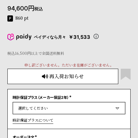
コ
94,600
税込
ー
ニ
860
pt
ッ
シ
ュ
￥31,533
ペイディなら月々
ヴ
ィ
ヴ
税込16,500円以上で全国送料無料
ィ
申し訳ございません。ただいま在庫がございません。
ア
ン
再入荷お知らせ
ウ
エ
ス
ト
時計保証プラス（メーカー保証2年）
(
ウ
必
ッ
須
)
ド
時計保証プラスについて
ク
ロ
ノ
オーダー注文