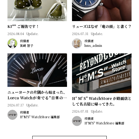
83º'" ご報告です！
リューズはなぜ「竜の頭」と書く？
2026.08.04
Update.
2026.07.31
Update.
投稿者
投稿者
宮﨑 智子
hms_admin
ニューヨークの片隅から始まった、
Lorca Watchが奏でる"日常のロ
Hº M' S" WatchStore が路面店と
マン"｜Brand Picks #08
して名古屋に帰ってきた。
2026.07.17
Update.
2026.07.01
Update.
投稿者
HºM'S" WatchStore 編集部
投稿者
HºM'S" WatchStore 編集部