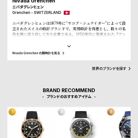
Nivada Grenchen
l
ニバダグレンヒェン
e
Grenchen - SWITZERLAND
ニバダグレンヒェンは1879年に”ヤコブ・シュナイダー”によって設
シ
返
立されたスイスの時計ブランドで、実用時計を得意とし、数々の名
作を世に送り出してきた古豪である。1950年代に発表された『アン
ョ
品
タークティック』は55年から56年にかけて南極探検のミッションに
ッ
に
も採用され、過酷な環境下の使用にも耐えうる信頼の高い腕時計と
して世界的地位を確固たるものとした。その後、1963年には200M
ピ
つ
Nivada Grenchen の腕時計を見る
防水と高い防水機能を備えたクロノグラフ『クロノマスター』を発
ン
い
表。この勢いで躍進を続けるかと思われたが、1970年代のクオーツ
ショックの煽りを受け、1980年代に1度はその歩みを止めることと
世界のブランドを探す
グ
て
なる。その後、長い冬眠期間を経て、ニバダに転機が訪れる。2019
ガ
年にウォッチブランド『WilliamL.1985(ウィリアムエル1895)』を
立ち上げた”ギョーム・ライデ”氏と、時計メーカー『モントリシャ
イ
ールグループ』のオーナーである“レミ・シャブラ”氏がニバダ使用
BRAND RECOMMEND
のライセンスを獲得。かつての趣をそのままに現代へと蘇らせた。
ド
ブランドのおすすめアイテム
時
刻
計
印
保
サ
証
ー