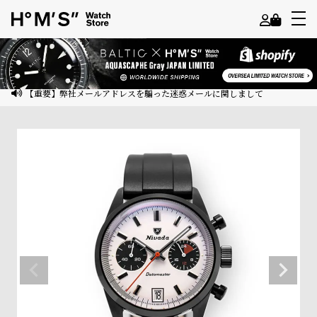
よ
う
こ
【重要】弊社メールアドレスを騙った迷惑メールに関しまして
そ
ゲ
ス
ト
様
ロ
グ
イ
ン
会
員