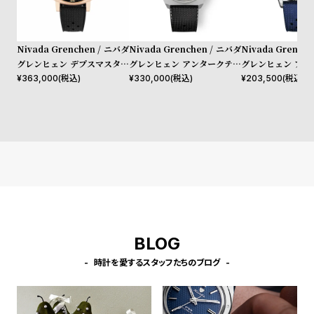
プ
ビ
ラ
ス
ス
Nivada Grenchen / ニバダ
Nivada Grenchen / ニバダ
Nivada Grench
よ
お
グレンヒェン デプスマスター
グレンヒェン アンタークティ
グレンヒェン アン
ブロンズ ブラック トロピッ
ック GMT ブラック レザー
ック アクアマール
¥
363,000
(税込)
¥
330,000
(税込)
¥
203,500
(税込)
く
問
クラバーストラップ
ベルト
ロピックラバース
あ
い
る
合
質
わ
問
せ
BLOG
時計を愛するスタッフたちのブログ