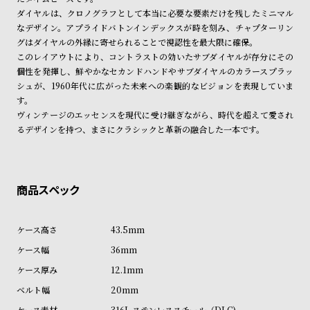
ル
ル
ダイヤルは、クロノグラフとして本当に必要な要素だけを残したミニマル
ト
ウ
なデザイン。アプライドバトンインデックスが時を刻み、チャプターリン
グはダイヤルの外縁に寄せられることで視認性を最大限に確保。
ォ
このレイアウトにより、コントラストの効いたサブダイヤルが存分にその
ッ
個性を発揮し、鮮やかなセカンドハンドやサブダイヤルのカラースプラッ
チ
シュが、1960年代に広がった未来への楽観的なビジョンを表現していま
す。
バ
ヴィンテージのエッセンスを現代に受け継ぎながら、時代を超えて愛され
ン
るデザインを持つ、まさにクラシックと革新の融合した一本です。
ド
そ
限
の
定
他
/
の
別
43.5mm
商
注
36mm
品
モ
12.1mm
デ
20mm
ル
316L ステンレススチール（DLC)