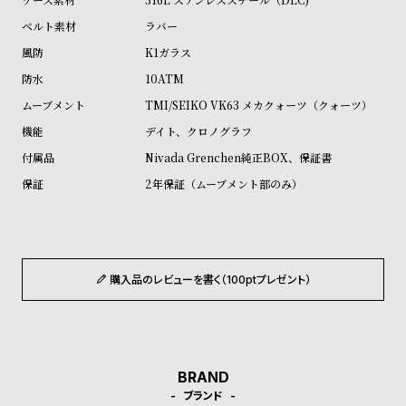
受
雑
ラバー
注
誌
K1ガラス
販
掲
10ATM
売
載
TMI/SEIKO VK63 メカクォーツ（クォーツ）
モ
商
デイト、クロノグラフ
デ
品
Nivada Grenchen純正BOX、保証書
ル
2年保証（ムーブメント部のみ）
衣
セ
装
ー
貸
ル
出
購入品のレビューを書く（100ptプレゼント）
情
報
N
A
BRAND
e
b
ブランド