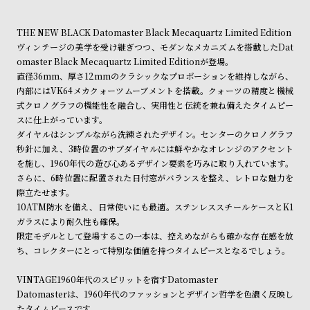
ン
ン
ショッピングガイド
詳しくは下記のページをご覧くださいませ。
キ
ズ
THE NEW BLACK Datomaster Black Mecaquartz Limited Edition
※ご予約商品・受注商品は、記載のお届け予定での発送となります。
ン
腕
ヴィンテージの美学を受け継ぎつつ、モダンなメカニズムを搭載したDat
omaster Black Mecaquartz Limited Editionが登場。
商品の発送に関しまして
グ
時
直径36mm、厚さ12mmのクラシックなプロポーションを維持しながら、
計
内部にはVK64メカクォーツムーブメントを搭載。クォーツの精度と機械
レ
キ
式クロノグラフの機能性を融合し、実用性と伝統を兼ね備えたタイムピー
スに仕上がっています。
デ
ッ
ダイヤルはシンプルながら洗練されたデザイン。センターのクロノグラフ
ィ
ズ
秒針に加え、3時位置のサブダイヤルには鮮やかなオレンジのアクセント
ー
腕
を施し、1960年代の遊び心あるデザイン要素を巧みに取り入れています。
さらに、6時位置に配置された日付窓がバランスを整え、レトロな魅力を
ス
時
際立たせます。
腕
計
10ATM防水を備え、日常使いにも最適。ステンレススチールケースとK1
時
ガラスにより耐久性も確保。
限定モデルとして登場するこの一本は、控えめながらも確かな存在感を放
計
ち、コレクターにとって特別な価値を持つタイムピースとなるでしょう。
替
ア
え
ッ
VINTAGE1960年代のスピリットを宿すDatomaster
Datomasterは、1960年代のファッションとデザイン哲学を色濃く反映し
ベ
プ
たタイムピースです。