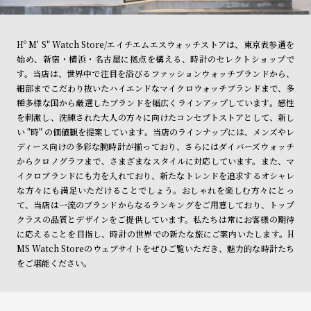
Hº M' S" Watch Store/エイチエムエスウォッチストアは、東京表参道を
始め、新宿・横浜・名古屋に拠点を構える、時計のセレクトショップで
す。当店は、世界中で注目を浴びるファッションウォッチブランドから、
細部までこだわり抜いたハイエンドなマイクロウォッチブランドまで、多
種多様な国から厳選したブランドを幅広くラインアップしています。感性
を刺激し、洗練された大人の方々に向けたコンセプトストアとして、新し
い "時" の価値観を提案しています。当店のラインナップには、メンズやレ
ディース向けの多彩な腕時計が揃っており、さらにはダイバーズウォッチ
からクロノグラフまで、さまざまなスタイルに対応しています。また、マ
イクロブランドにも力を入れており、新たなトレンドを追求するオシャレ
な方々にも満足いただけることでしょう。おしゃれを楽しむ方々にとっ
て、当店は一流のブランドからなるランキングをご用意しており、トップ
クラスの品質とデザインをご提供しています。私たちは常にお客様の期待
に応えることを目指し、時計の世界での新たな旅にご案内いたします。H
MS Watch Storeのウェブサイトをぜひご覧いただき、魅力的な時計たち
をご堪能ください。