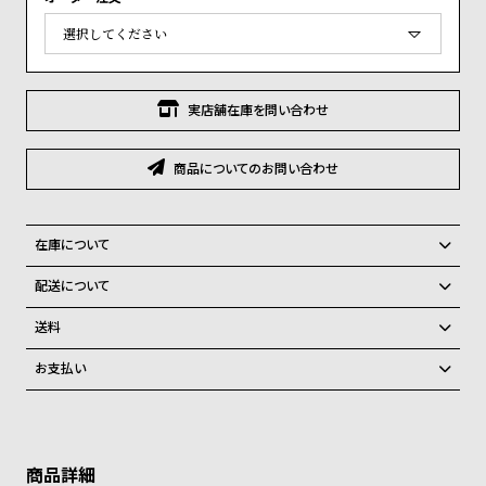
グ
(
必
ラ
須
フ
)
全
世
実店舗在庫を問い合わせ
て
界
の
の
商品についてのお問い合わせ
商
腕
品
時
在庫について
計
全国の系列店と在庫を共有しているため、在庫切れの場合がございま
ブ
配送について
す。
ラ
ご注文商品のお届け日数は在庫状況により異なり、
在庫切れの場合、キャンセルをさせて頂きます。
送料
ン
弊社物流センターからの発送
配送料：550円（全国一律）
お支払い
ド
税込16,500円以上で全国送料無料
系列店舗から取り寄せ後に発送
クレジットカード、Amazon Pay、PayPay、コンビニ後払い、代金引
一
換、銀行振込
上記のいずれかでの発送となります。
覧
※限定品・受注販売商品・予約商品はクレジットカード、銀行振込のみ
発送日の確定はご注文確認後となります。場合によってはお届け日時の
ラ
メ
ご利用頂けます。
ご希望に沿えない場合もございますので予めご了承くださいませ。