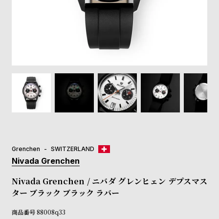
登
録
#Tags
リ
ッ
プ
バ
ル
チ
ッ
ク
ア
Grenchen
SWITZERLAND
ッ
Nivada Grenchen
プ
ル
Nivada Grenchen / ニバダ グレンヒェン デプスマス
ウ
ター ブラック ブラック ラバー
ォ
ッ
商品番号
88008q33
チ