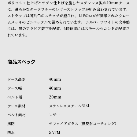
ポリッシュ仕上げとサテン仕上げを施したステンレス製の40mmケース
商品の発送に関しまして
ン
ン
に、滑らかなダークブルーのレザーストラップが組み合わされています。
キ
ズ
ストラップは同系色のステッチが施され、LIPのロゴが刻印されたクロー
ン
腕
ムメッキのピンバックルで留められています。 シルバーホワイトの文字盤
には、黒のアラビア数字を配置。6時位置にはスモールセコンドが配置さ
グ
時
れています。
計
レ
キ
デ
ッ
ィ
ズ
ー
腕
40mm
ス
時
40mm
腕
計
20mm
時
計
ステンレススチール316L
替
ア
レザー
え
ッ
サファイアガラス（無反射コーティング）
ベ
プ
5ATM