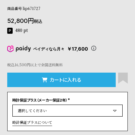
コ
商品番号
lip671727
ー
ニ
52,800
ッ
税込
シ
480
pt
ュ
ヴ
ィ
￥17,600
ペイディなら月々
ヴ
ィ
ア
税込16,500円以上で全国送料無料
ン
ウ
カートに入れる
エ
ス
ト
ウ
時計保証プラス（メーカー保証2年）
(
ッ
必
須
ド
)
ク
時計保証プラスについて
ロ
ノ