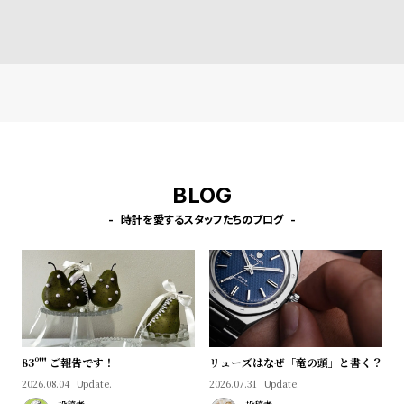
ザー
l
e
シ
返
ョ
品
ッ
に
ピ
つ
ン
い
BLOG
グ
て
時計を愛するスタッフたちのブログ
ガ
イ
ド
時
刻
計
印
保
サ
83º'" ご報告です！
リューズはなぜ「竜の頭」と書く？
証
ー
2026.08.04
Update.
2026.07.31
Update.