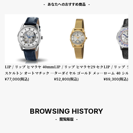
あなたへのおすすめ商品
LIP / リップ ヒマラヤ 40mm
LIP / リップ ヒマラヤ29 セク
LIP / リップ 
スケルトン オートマチック シ
ターダイヤル ゴールド メッシ
ローム 40 シル
ルバー ダークブルー レザー
ュ
ホワイト ブラッ
¥
77,000
(税込)
¥
52,800
(税込)
¥
69,300
(税込)
BROWSING HISTORY
閲覧履歴