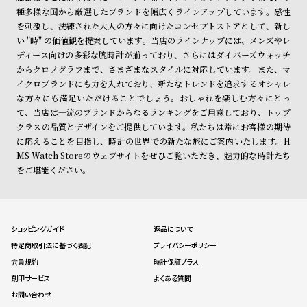
種多様な国から厳選したブランドを幅広くラインアップしています。感性
を刺激し、洗練された大人の方々に向けたコンセプトストアとして、新し
い "時" の価値観を提案しています。当店のラインナップには、メンズやレ
ディース向けの多彩な腕時計が揃っており、さらにはダイバーズウォッチ
からクロノグラフまで、さまざまなスタイルに対応しています。また、マ
イクロブランドにも力を入れており、新たなトレンドを追求するオシャレ
な方々にも満足いただけることでしょう。おしゃれを楽しむ方々にとっ
て、当店は一流のブランドからなるランキングをご用意しており、トップ
クラスの品質とデザインをご提供しています。私たちは常にお客様の期待
に応えることを目指し、時計の世界での新たな旅にご案内いたします。H
MS Watch Storeのウェブサイトをぜひご覧いただき、魅力的な時計たち
をご堪能ください。
ショッピングガイド
返品について
特定商取引法に基づく表記
プライバシーポリシー
会員規約
時計保証プラス
刻印サービス
よくある質問
お問い合わせ