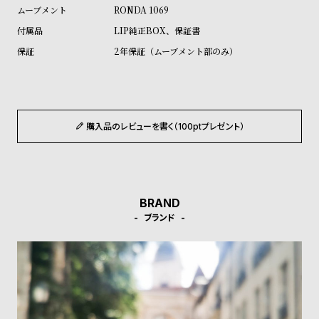
ル
ル
RONDA 1069
ト
ウ
LIP純正BOX、保証書
ォ
2年保証（ムーブメント部のみ）
ッ
チ
バ
ン
購入品のレビューを書く（100ptプレゼント）
ド
そ
限
の
定
BRAND
他
/
ブランド
の
別
商
注
品
モ
デ
ル