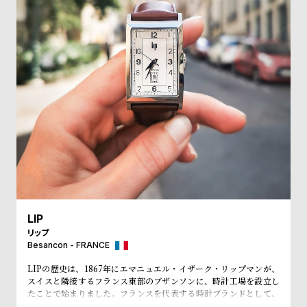
受
雑
注
誌
販
掲
売
載
モ
商
デ
品
ル
衣
セ
装
ー
貸
ル
出
情
LIP
リップ
報
Besancon - FRANCE
LIPの歴史は、1867年にエマニュエル・イザーク・リップマンが、
N
A
スイスと隣接するフランス東部のブザンソンに、時計工場を設立し
e
b
たことで始まりました。フランスを代表する時計ブランドとして、
「大統領の時計」とも呼ばれ、自国のシャルル・ド・ゴール元大統