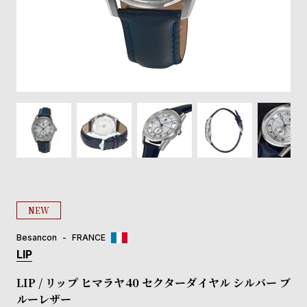
登
録
#Tags
リ
ッ
プ
バ
ル
チ
ッ
ク
ア
NEW
ッ
プ
Besancon
FRANCE
ル
LIP
ウ
ォ
LIP / リップ ヒマラヤ40 セクターダイヤル シルバー ブ
ッ
ルーレザー
チ