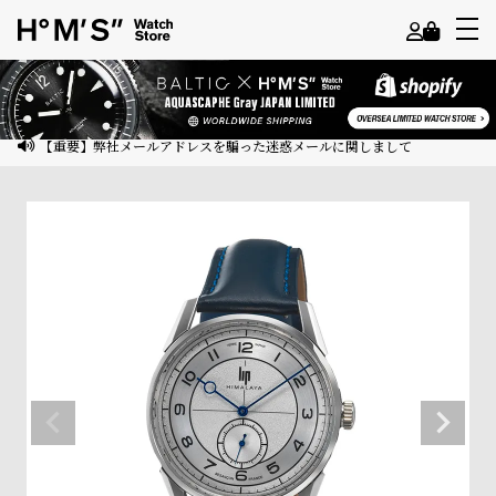
よ
う
こ
【重要】弊社メールアドレスを騙った迷惑メールに関しまして
そ
ゲ
ス
ト
様
ロ
グ
イ
ン
会
員