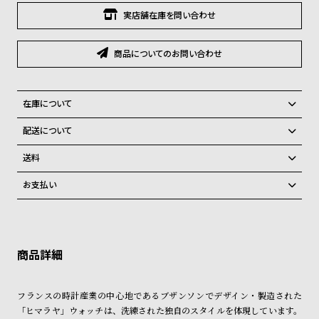
グ
実店舗在庫を問い合わせ
ラ
フ
商品についてのお問い合わせ
全
世
て
界
在庫について
の
の
全国の系列店と在庫を共有しているため、在庫切れの場合がございま
商
腕
配送について
す。
品
時
ご注文商品のお届け日数は在庫状況により異なり、
在庫切れの場合、キャンセルをさせて頂きます。
送料
計
弊社物流センターからの発送
配送料：550円（全国一律）
お支払い
ブ
税込16,500円以上で全国送料無料
系列店舗から取り寄せ後に発送
ラ
クレジットカード、Amazon Pay、PayPay、コンビニ後払い、代金引
換、銀行振込
上記のいずれかでの発送となります。
ン
※限定品・受注販売商品・予約商品はクレジットカード、銀行振込のみ
発送日の確定はご注文確認後となります。場合によってはお届け日時の
ド
ご利用頂けます。
ご希望に沿えない場合もございますので予めご了承くださいませ。
一
ショッピングガイド
詳しくは下記のページをご覧くださいませ。
覧
フランスの時計産業の中心地であるブザンソンでデザイン・製造された
※ご予約商品・受注商品は、記載のお届け予定での発送となります。
ラ
メ
「ヒマラヤ」ウォッチは、洗練された独自のスタイルを体現しています。