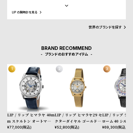
w
o
領、マクロン大統領に愛用され、英国のチャーチル元首相、米国の
s
u
アイゼンハウワー元大統領、クリントン元大統領にも贈呈されるな
LIP の腕時計を見る
ど、現在に至るまで多くの著名人にも愛されています。
t
B
S
世界のブランドを探す
l
h
o
o
BRAND RECOMMEND
g
p
ブランドのおすすめアイテム
l
i
s
t
#
P
e
LIP / リップ ヒマラヤ 40m
LIP / リップ ヒマラヤ29 セ
LIP / リップ ラ
o
m スケルトン オートマチッ
クターダイヤル ゴールド メ
ローム 40 シルバ
p
ク シルバー ダークブルー レ
ッシュ
ホワイト ブラック
¥
77,000
(税込)
¥
52,800
(税込)
¥
69,300
(税込)