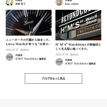
プ
ビ
投稿者
投稿者
宮﨑 智子
hms_admin
ラ
ス
ス
よ
お
く
問
あ
い
ニューヨークの片隅から始まった、
る
合
Lorca Watchが奏でる"日常のロ
Hº M' S" WatchStore が路面店と
質
わ
マン"｜Brand Picks #08
して名古屋に帰ってきた。
2026.07.17
Update.
問
せ
2026.07.01
Update.
投稿者
HºM'S" WatchStore 編集部
投稿者
HºM'S" WatchStore 編集部
ブログをもっと見る