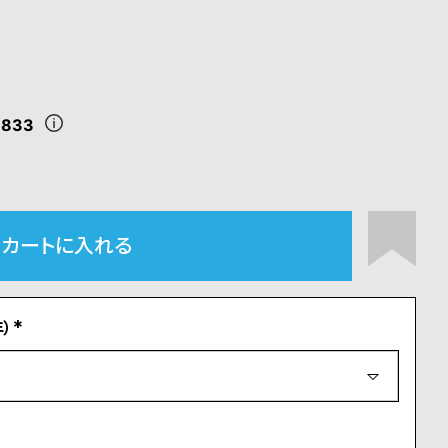
,833
カートに入れる
）
(
必
須
)