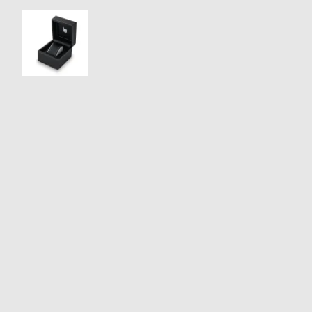
衣
セ
装
ー
貸
ル
出
情
報
N
A
e
b
w
o
s
u
t