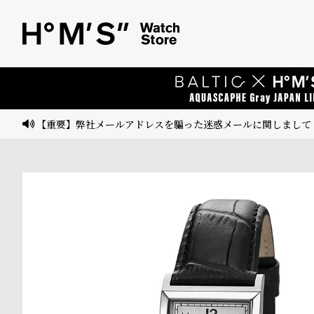
ベ
プ
ル
ル
ト
ウ
ォ
ッ
【重要】弊社メールアドレスを騙った迷惑メールに関しまして
チ
バ
ン
ド
そ
限
の
定
他
/