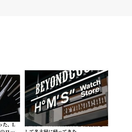
った、L
Hº M' S" WatchStore が路面店と
常のロマ
して名古屋に帰ってきた。