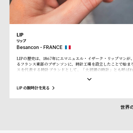
る
合
質
わ
問
せ
LIP
リップ
Besancon - FRANCE
LIPの歴史は、1867年にエマニュエル・イザーク・リップマンが
るフランス東部のブザンソンに、時計工場を設立したことで始ま
スを代表する時計ブランドとして、「大統領の時計」とも呼ば
ル・ド・ゴール元大統領、マクロン大統領に愛用され、英国のチ
米国のアイゼンハウワー元大統領、クリントン元大統領にも贈呈
に至るまで多くの著名人にも愛されています。
LIP の腕時計を見る
世界