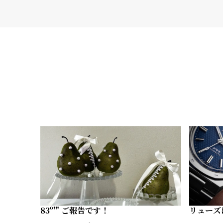
83º'" ご報告です！
リューズ