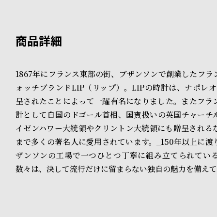
B
S
l
h
o
o
g
p
1867年にフランス東部の街、ブザンソンで創業したフラ
ォッチブランドLIP（リップ）。LIPの時計は、ナポレ
l
呈されたことによって一躍有名になりました。またフラ
i
計として自国のドゴール首相、国賓扱いの英国チャーチ
s
イゼンハワー大統領やクリントン大統領にも贈呈される
まで多くの著名人に愛用されています。_150年以上に渡
t
ザンソンの工場で一つひとつ丁寧に組み立てられてい
#
数々は、決して流行だけに留まらない独自の魅力を備えて
P
e