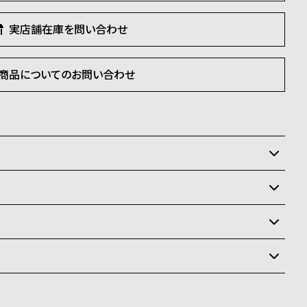
実店舗在庫を問い合わせ
商品についてのお問い合わせ
いるため、在庫切れの場合、誠に勝手ながらキャンセルを
状況により異なり、
送
料
ay、PayPay、コンビニ後払い、代金引換、銀行振込