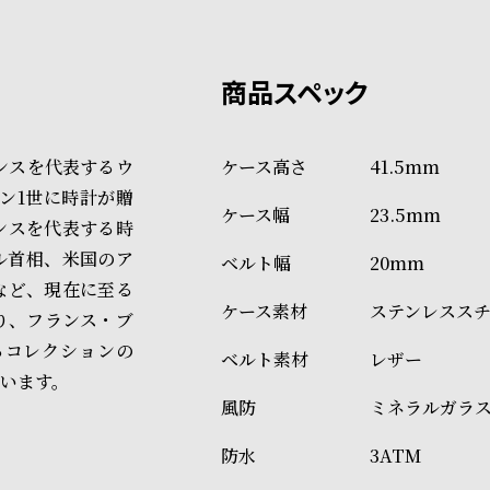
上記のいずれかでの発送となり
※限定品・受注販売商品・予約
発送日の確定はご注文確認後と
ショッピングガイド
場合もございますので予めご了
詳しくは下記のページをご覧く
ンスを代表するウ
41.5mm
※ご予約商品・受注商品は、記
オン1世に時計が贈
23.5mm
商品の発送に関しまして
ンスを代表する時
ル首相、米国のア
20mm
など、現在に至る
ステンレスス
り、フランス・ブ
るコレクションの
レザー
います。
ミネラルガラ
3ATM