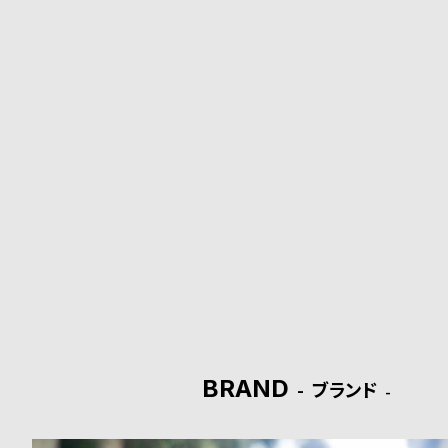
o
p
l
e
シ
返
ョ
品
ッ
に
ピ
つ
ン
い
グ
て
BRAND
ブランド
ガ
イ