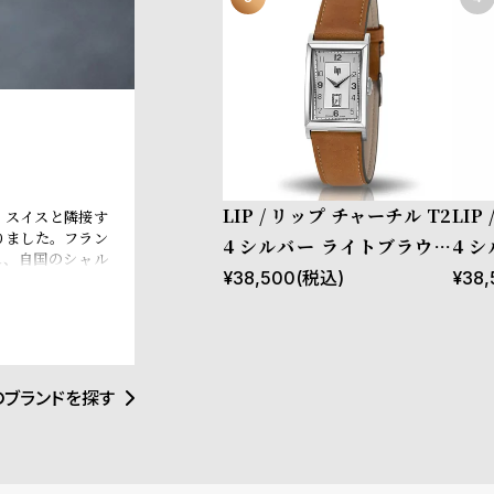
LIP / リップ チャーチル T2
LIP
、スイスと隣接す
りました。フラン
4 シルバー ライトブラウン
4 
れ、自国のシャル
レザー
クロ
¥
38,500
(税込)
¥
38,
ャーチル元首相、
されるなど、現在
のブランドを探す