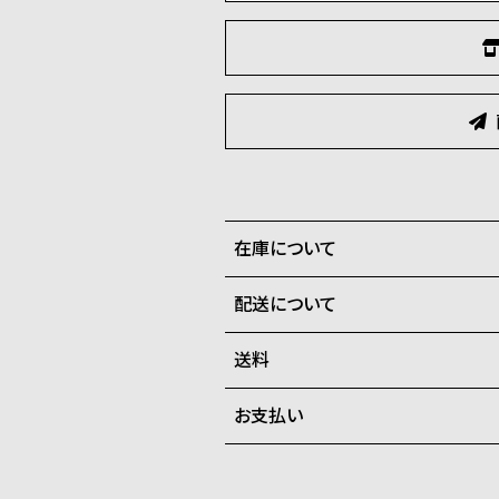
在庫について
配送について
全国の系列店と在庫を共有して
させて頂きます。
送料
ご注文商品のお届け日数は在庫
お支払い
弊社物流センターからの発送
配送料：550円（全国一律）
系列店舗から取り寄せ後に発
税込16,500円以上で全国送料無
クレジットカード、Amazon P