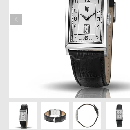
の
別
商
注
品
モ
デ
ル
受
雑
注
誌
販
掲
売
載
モ
商
デ
品
ル