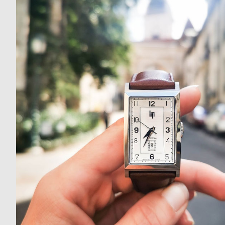
ド
時
刻
計
印
保
サ
証
ー
プ
ビ
ラ
ス
ス
よ
お
く
問
あ
い