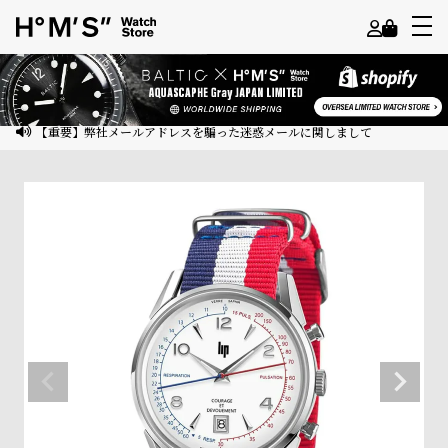
よ
う
こ
【重要】弊社メールアドレスを騙った迷惑メールに関しまして
そ
ゲ
ス
ト
様
ロ
グ
イ
ン
会
員