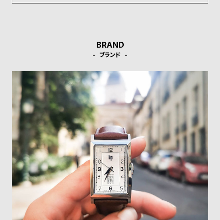
受
雑
注
誌
販
掲
BRAND
売
載
ブランド
モ
商
デ
品
ル
衣
セ
装
ー
貸
ル
出
情
報
N
A
e
b