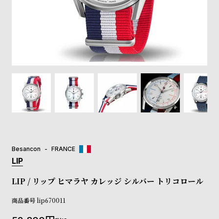
登
録
#Tags
リ
ッ
プ
バ
ル
チ
ッ
ク
ア
Besancon
FRANCE
ッ
LIP
プ
ル
LIP / リップ ヒマラヤ カレッジ シルバー トリコロール
ウ
ォ
商品番号
lip670011
ッ
チ