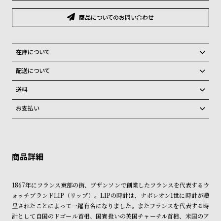
グ
ラ
商品についてのお問い合わせ
フ
全
世
在庫について
て
界
全国の系列店と在庫を共有しているため、在庫切れの場合、誠に勝手な
配送について
の
の
がらキャンセルをさせて頂きます。
ご注文商品のお届け日数は在庫状況により異なり、
商
腕
送料
品
時
弊社物流センターからの発送
配送料：550円（全国一律）
お支払い
税込16,500円以上で全国送料無料
計
系列店舗から取り寄せ後に発送
クレジットカード、Amazon Pay、PayPay、コンビニ後払い、代金引
ブ
換、銀行振込
上記のいずれかでの発送となります。
ラ
※限定品・受注販売商品・予約商品はクレジットカード、銀行振込のみ
発送日の確定はご注文確認後となります。場合によってはお届け日時の
ご利用頂けます。
ご希望に沿えない場合もございますので予めご了承くださいませ。
ン
ド
ショッピングガイド
詳しくは下記のページをご覧くださいませ。
一
1867年にフランス東部の街、ブザンソンで創業したフランスを代表するウ
※ご予約商品・受注商品は、記載のお届け予定での発送となります。
ォッチブランドLIP（リップ）。LIPの時計は、ナポレオン1世に時計が贈
覧
呈されたことによって一躍有名になりました。またフランスを代表する時
商品の発送に関しまして
ラ
メ
計として自国のドゴール首相、国賓扱いの英国チャーチル首相、米国のア