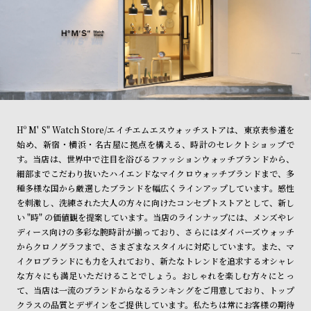
Hº M' S" Watch Store/エイチエムエスウォッチストアは、東京表参道を
始め、新宿・横浜・名古屋に拠点を構える、時計のセレクトショップで
す。当店は、世界中で注目を浴びるファッションウォッチブランドから、
細部までこだわり抜いたハイエンドなマイクロウォッチブランドまで、多
種多様な国から厳選したブランドを幅広くラインアップしています。感性
を刺激し、洗練された大人の方々に向けたコンセプトストアとして、新し
い "時" の価値観を提案しています。当店のラインナップには、メンズやレ
ディース向けの多彩な腕時計が揃っており、さらにはダイバーズウォッチ
からクロノグラフまで、さまざまなスタイルに対応しています。また、マ
イクロブランドにも力を入れており、新たなトレンドを追求するオシャレ
な方々にも満足いただけることでしょう。おしゃれを楽しむ方々にとっ
て、当店は一流のブランドからなるランキングをご用意しており、トップ
クラスの品質とデザインをご提供しています。私たちは常にお客様の期待