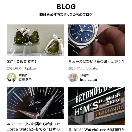
プ
ビ
BLOG
ラ
ス
時計を愛するスタッフたちのブログ
ス
よ
お
く
問
あ
い
る
合
質
わ
83º'" ご報告です！
リューズはなぜ「竜の頭」と書く？
問
せ
2026.08.04
Update.
2026.07.31
Update.
投稿者
投稿者
宮﨑 智子
hms_admin
ニューヨークの片隅から始まった、
Lorca Watchが奏でる"日常のロ
Hº M' S" WatchStore が路面店と