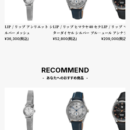
LIP / リップ アンリエット シ
LIP / リップ ヒマラヤ40 セク
LIP / リップ 
ルバー メッシュ
ターダイヤル シルバー ブルー
ュール アンナプ
レザー
ブラックレザース
¥
36,300
(税込)
¥
52,800
(税込)
¥
209,000
(税込)
RECOMMEND
あなたへのおすすめ商品