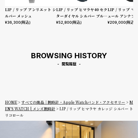
LIP / リップ アンリエット シ
LIP / リップ ヒマラヤ40 セク
LIP / リップ 
ルバー メッシュ
ターダイヤル シルバー ブルー
ュール アンナプ
レザー
ブラックレザース
¥
36,300
(税込)
¥
52,800
(税込)
¥
209,000
(税込)
BROWSING HISTORY
閲覧履歴
HOME
すべての商品｜腕時計・Apple Watchバンド・アクセサリー
M
EN'S WATCH | メンズ腕時計
LIP / リップ ヒマラヤ カレッジ シルバー ト
リコロール