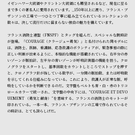
ン
ン
イゼンハワー大統領やクリントン大統領にも贈呈されるなど、現在に至る
まで多くの著名人に愛用されています。_150年以上に渡り、フランス・ブ
キ
ズ
ザンソンの工場で一つひとつ丁寧に組み立てられているコレクションの
ン
腕
数々は、決して流行だけに留まらない独自の魅力を備えています。
グ
時
フランス消防士連盟（FNSPF）とタッグを組んだ、スペシャルな腕時計
計
が登場。「COURAGE（クラージュ＝勇気）」と名付けられた同モデルに
レ
キ
は、消防士、医師、看護師、応急救護のボランティアが、緊急事態の際に
デ
ッ
正しい判断が出来るように、本格的な機能が搭載されている。右半分の赤
いゾーンが脈拍計、左半分の青いゾーンが呼吸計測器の機能を担う。クロ
ィ
ズ
ノグラフをスタートし、基準回数をカウントしところでストップを押す
ー
腕
と、クロノグラフ針が指している数字が、一分間の脈拍数、または呼吸数
ス
時
を示してくれる仕組みになっている。これにより、救護人が正常な脈、呼
吸をしているかを判断できるのだ。文字盤もベルトも青・白・赤のトリコ
腕
計
ロールカラーで統一され、文字盤の中央下には、”COURAGE ET DEVO
時
UEMENT （勇気と献身）”を意味する、フランスの消防士のモットーが
計
印されている。一本一本、フランス・ブザンソンの工場で作られているそ
の時計は、とても誇らしげだ。
替
ア
え
ッ
ベ
プ