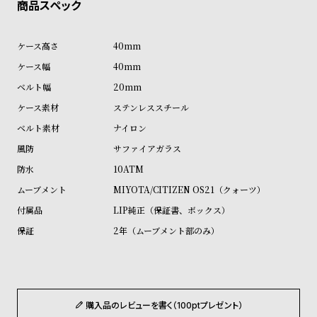
ル
ル
ト
ウ
40mm
ォ
ッ
40mm
チ
20mm
バ
ステンレススチール
ン
ナイロン
ド
サファイアガラス
そ
限
10ATM
の
定
MIYOTA/CITIZEN OS21（クォーツ）
他
/
LIP純正（保証書、ボックス）
の
別
2年（ムーブメント部のみ）
商
注
品
モ
デ
ル
購入品のレビューを書く（100ptプレゼント）