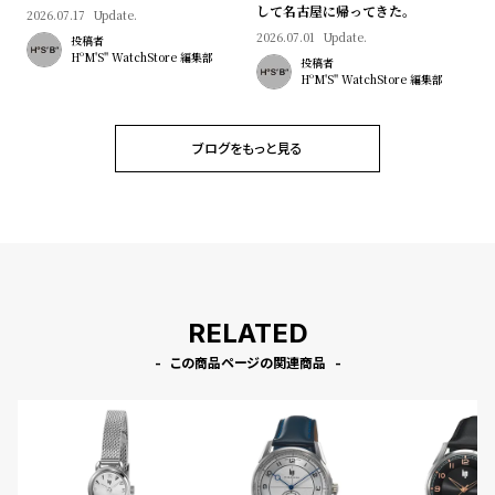
マン"｜Brand Picks #08
して名古屋に帰ってきた。
2026.07.17
Update.
2026.07.01
Update.
投稿者
HºM'S" WatchStore 編集部
投稿者
HºM'S" WatchStore 編集部
ブログをもっと見る
RELATED
この商品ページの関連商品