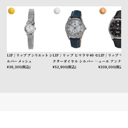
l
e
シ
返
ョ
品
ッ
に
ピ
つ
LIP / リップ アンリエット シ
LIP / リップ ヒマラヤ40 セ
LIP / リップ マ
ン
い
ルバー メッシュ
クターダイヤル シルバー ブ
ュール アンナプル
グ
て
ルーレザー
ー ブラックレザー
¥
36,300
(税込)
¥
52,800
(税込)
¥
209,000
(税込)
ガ
イ
ド
時
刻
計
印
保
サ
証
ー