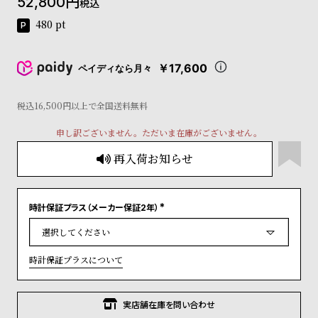
52,800
税込
コ
ー
480
pt
ニ
ッ
シ
￥17,600
ペイディなら月々
ュ
ヴ
税込16,500円以上で全国送料無料
ィ
ヴ
申し訳ございません。ただいま在庫がございません。
ィ
ア
再入荷お知らせ
ン
ウ
エ
ス
時計保証プラス（メーカー保証2年）
(
ト
必
須
ウ
)
ッ
時計保証プラスについて
ド
ク
ロ
実店舗在庫を問い合わせ
ノ