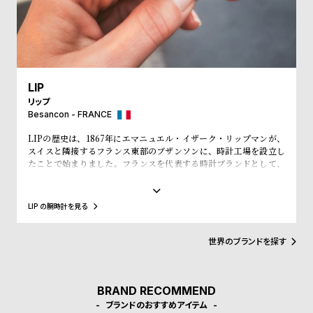
w
o
s
u
t
B
S
l
h
LIP
o
o
リップ
Besancon - FRANCE
g
p
LIPの歴史は、1867年にエマニュエル・イザーク・リップマンが、
l
スイスと隣接するフランス東部のブザンソンに、時計工場を設立し
i
たことで始まりました。フランスを代表する時計ブランドとして、
「大統領の時計」とも呼ばれ、自国のシャルル・ド・ゴール元大統
s
領、マクロン大統領に愛用され、英国のチャーチル元首相、米国の
t
アイゼンハウワー元大統領、クリントン元大統領にも贈呈されるな
LIP の腕時計を見る
ど、現在に至るまで多くの著名人にも愛されています。
#
P
世界のブランドを探す
e
o
BRAND RECOMMEND
p
ブランドのおすすめアイテム