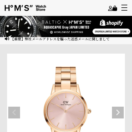
よ
う
こ
【重要】弊社メールアドレスを騙った迷惑メールに関しまして
そ
ゲ
ス
ト
様
ロ
グ
イ
ン
会
員