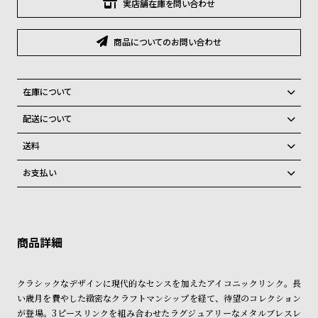
グ
実店舗在庫を問い合わせ
ラ
フ
商品についてのお問い合わせ
全
世
て
界
在庫について
の
の
全国の系列店と在庫を共有しているため、在庫切れの場合がございま
配送について
商
腕
す。
ご注文商品のお届け日数は在庫状況により異なり、
在庫切れの場合、キャンセルをさせて頂きます。
品
時
送料
計
弊社物流センターからの発送
配送料：550円（全国一律）
お支払い
税込16,500円以上で全国送料無料
系列店舗から取り寄せ後に発送
ブ
クレジットカード、Amazon Pay、PayPay、コンビニ後払い、代金引
ラ
換、銀行振込
上記のいずれかでの発送となります。
※限定品・受注販売商品・予約商品はクレジットカード、銀行振込のみ
ン
発送日の確定はご注文確認後となります。場合によってはお届け日時の
ご利用頂けます。
ご希望に沿えない場合もございますので予めご了承くださいませ。
ド
一
ショッピングガイド
詳しくは下記のページをご覧くださいませ。
クラシックなデザインに現代的なセンスを加えたアイコニックリンク。長
覧
※ご予約商品・受注商品は、記載のお届け予定での発送となります。
い歳月を費やした緻密なクラフトマンシップを経て、待望のコレクション
ラ
メ
が登場。3ピースリンクを組み合わせたラグジュアリーなメタルブレスレ
商品の発送に関しまして