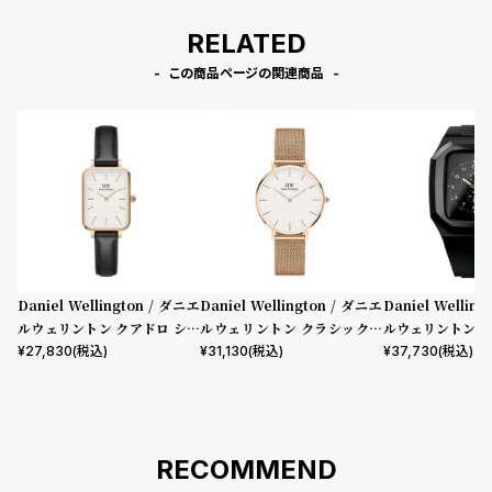
RELATED
この商品ページの関連商品
Daniel Wellington / ダニエ
Daniel Wellington / ダニエ
Daniel Wellin
ルウェリントン クアドロ シェ
ルウェリントン クラシックペ
ルウェリントン ス
フィールド ローズゴールド/ホ
ティット メルローズ ローズゴ
mm Apple wa
¥
27,830
(税込)
¥
31,130
(税込)
¥
37,730
(税込)
ワイト 20mm
ールド 32mm
ウォッチ ケース 
RECOMMEND