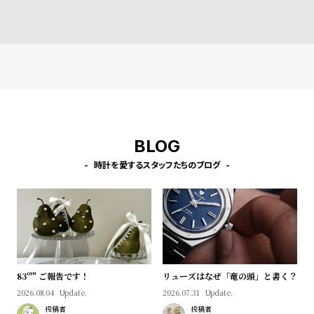
l
e
シ
返
ョ
品
ッ
に
ピ
つ
ン
い
BLOG
グ
て
時計を愛するスタッフたちのブログ
ガ
イ
ド
時
刻
計
印
保
サ
83º'" ご報告です！
リューズはなぜ「竜の頭」と書く？
2026.08.04
Update.
2026.07.31
Update.
証
ー
投稿者
投稿者