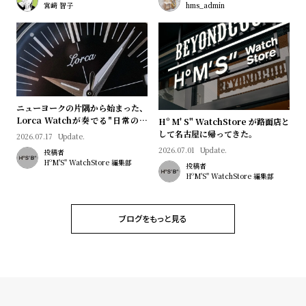
プ
ビ
宮﨑 智子
hms_admin
ラ
ス
ス
よ
お
く
問
あ
い
ニューヨークの片隅から始まった、
る
合
Lorca Watchが奏でる"日常のロ
Hº M' S" WatchStore が路面店と
マン"｜Brand Picks #08
して名古屋に帰ってきた。
質
わ
2026.07.17
Update.
2026.07.01
Update.
投稿者
問
せ
HºM'S" WatchStore 編集部
投稿者
HºM'S" WatchStore 編集部
ブログをもっと見る