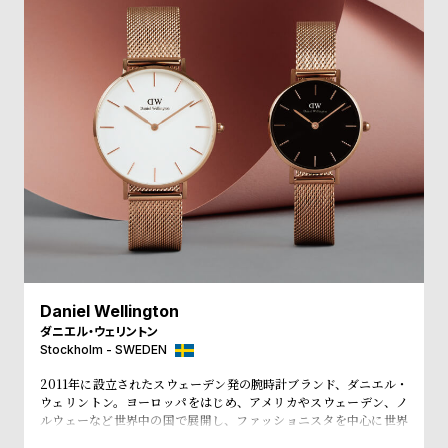
受
雑
注
誌
販
掲
売
載
モ
商
デ
品
ル
衣
セ
装
ー
貸
ル
出
Daniel Wellington
情
ダニエル・ウェリントン
報
Stockholm - SWEDEN
2011年に設立されたスウェーデン発の腕時計ブランド、ダニエル・
N
A
ウェリントン。ヨーロッパをはじめ、アメリカやスウェーデン、ノ
ルウェーなど世界中の国で展開し、ファッショニスタを中心に世界
e
b
で常に話題を集めています。シンプルで大きな文字盤に、薄いケー