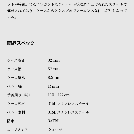
ン
ン
ットが特徴。またエレガントなテーパー形状に造り上げられたスチールで
構成されており、ケースからクラスプまでシームレスな仕上がりとなって
キ
ズ
いる。
ン
腕
グ
時
計
レ
キ
デ
ッ
32mm
ィ
ズ
32mm
ー
腕
8.5mm
ス
時
16mm
腕
計
130～192cm
時
計
316L ステンレススチール
替
ア
316L ステンレススチール
え
ッ
3ATM
ベ
プ
クォーツ