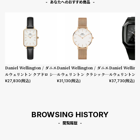
あなたへのおすすめ商品
Daniel Wellington / ダニエ
Daniel Wellington / ダニエ
Daniel Wellin
ルウェリントン クアドロ シェ
ルウェリントン クラシックペ
ルウェリントン ス
フィールド ローズゴールド/ホ
ティット メルローズ ローズゴ
mm Apple wa
¥
27,830
(税込)
¥
31,130
(税込)
¥
37,730
(税込)
ワイト 20mm
ールド 32mm
ウォッチ ケース 
BROWSING HISTORY
閲覧履歴