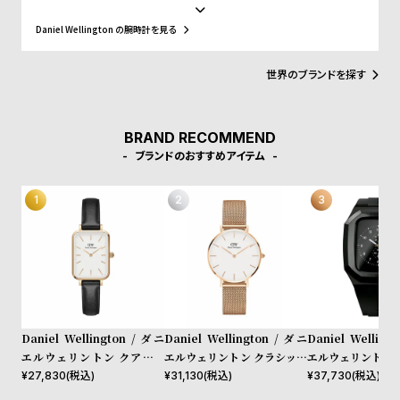
w
o
ス、好みに応じて付け替えられる豊富なカラーのレザーやNATO タ
イプベルトというトレンドスタイルを築き、ファッションウォッチ
s
u
Daniel Wellington の腕時計を見る
界に革命をもたらしました。スウェーデンにおけるシンプルでタイ
t
ムレスなデザインとイギリスの伝統的で紳士的なスタイルの融合
が、高級感を演出し、ミニマリズムが時代を超えて愛されるデザイ
世界のブランドを探す
B
S
ンであることを証明しています。
l
h
o
o
BRAND RECOMMEND
g
p
ブランドのおすすめアイテム
l
i
s
t
#
P
e
Daniel Wellington / ダニ
Daniel Wellington / ダニ
Daniel Welling
o
エルウェリントン クアドロ
エルウェリントン クラシック
エルウェリントン 
シェフィールド ローズゴール
ペティット メルローズ ロー
40mm Apple wa
¥
27,830
(税込)
¥
31,130
(税込)
¥
37,730
(税込)
p
ド/ホワイト 20mm
ズゴールド 32mm
ルウォッチ ケース