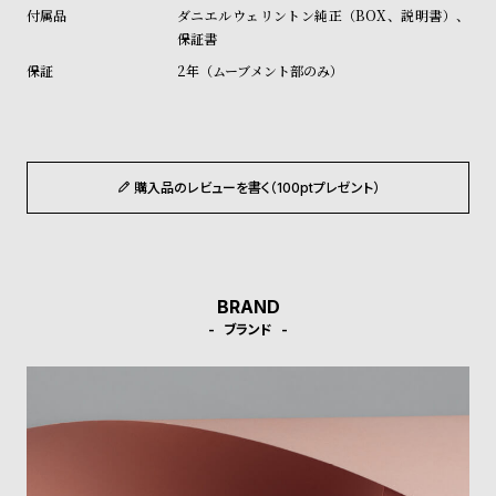
ル
ル
ダニエルウェリントン純正（BOX、説明書）、
保証書
ト
ウ
2年（ムーブメント部のみ）
ォ
ッ
チ
バ
購入品のレビューを書く（100ptプレゼント）
ン
ド
そ
限
の
定
BRAND
他
/
ブランド
の
別
商
注
品
モ
デ
ル