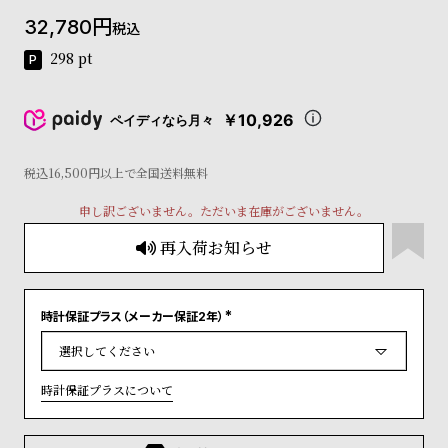
コ
32,780
税込
ー
ニ
298
pt
ッ
シ
ュ
￥10,926
ペイディなら月々
ヴ
ィ
ヴ
税込16,500円以上で全国送料無料
ィ
申し訳ございません。ただいま在庫がございません。
ア
ン
再入荷お知らせ
ウ
エ
ス
ト
時計保証プラス（メーカー保証2年）
(
ウ
必
ッ
須
)
ド
時計保証プラスについて
ク
ロ
ノ