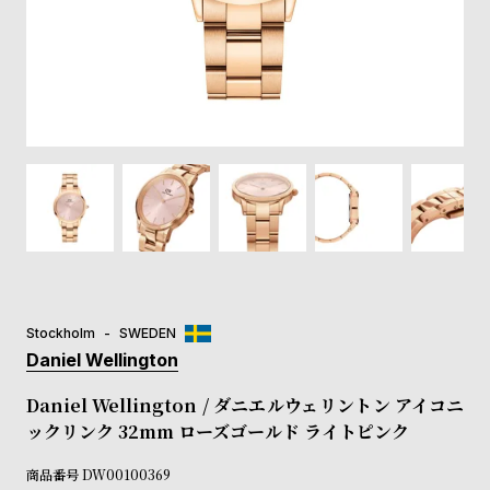
登
録
#Tags
リ
ッ
プ
バ
ル
チ
ッ
ク
ア
Stockholm
SWEDEN
ッ
Daniel Wellington
プ
ル
Daniel Wellington / ダニエルウェリントン アイコニ
ウ
ックリンク 32mm ローズゴールド ライトピンク
ォ
ッ
商品番号
DW00100369
チ