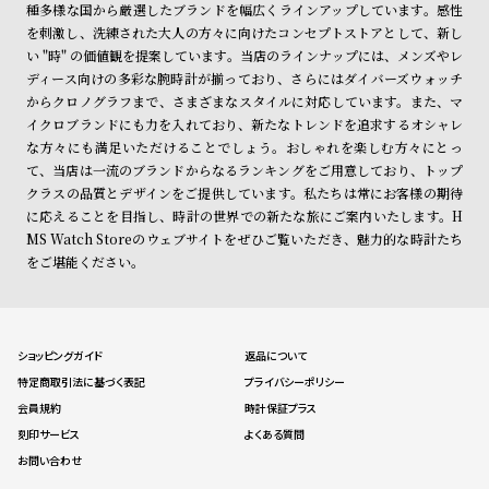
種多様な国から厳選したブランドを幅広くラインアップしています。感性
を刺激し、洗練された大人の方々に向けたコンセプトストアとして、新し
い "時" の価値観を提案しています。当店のラインナップには、メンズやレ
ディース向けの多彩な腕時計が揃っており、さらにはダイバーズウォッチ
からクロノグラフまで、さまざまなスタイルに対応しています。また、マ
イクロブランドにも力を入れており、新たなトレンドを追求するオシャレ
な方々にも満足いただけることでしょう。おしゃれを楽しむ方々にとっ
て、当店は一流のブランドからなるランキングをご用意しており、トップ
クラスの品質とデザインをご提供しています。私たちは常にお客様の期待
に応えることを目指し、時計の世界での新たな旅にご案内いたします。H
MS Watch Storeのウェブサイトをぜひご覧いただき、魅力的な時計たち
をご堪能ください。
ショッピングガイド
返品について
特定商取引法に基づく表記
プライバシーポリシー
会員規約
時計保証プラス
刻印サービス
よくある質問
お問い合わせ