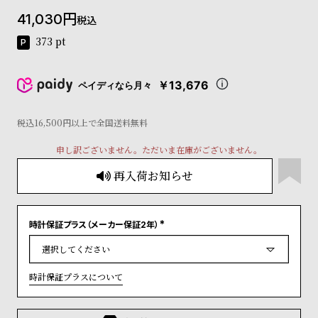
コ
41,030
税込
ー
ニ
373
pt
ッ
シ
ュ
￥13,676
ペイディなら月々
ヴ
ィ
ヴ
税込16,500円以上で全国送料無料
ィ
申し訳ございません。ただいま在庫がございません。
ア
ン
再入荷お知らせ
ウ
エ
ス
ト
時計保証プラス（メーカー保証2年）
(
ウ
必
ッ
須
)
ド
時計保証プラスについて
ク
ロ
ノ