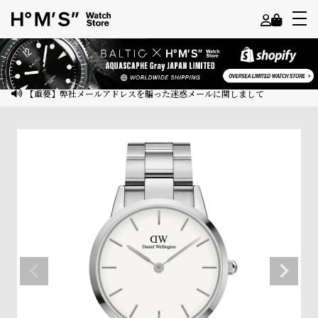
よ
う
こ
【重要】弊社メールアドレスを騙った迷惑メールに関しまして
そ
ゲ
ス
ト
様
ロ
グ
イ
ン
会
員