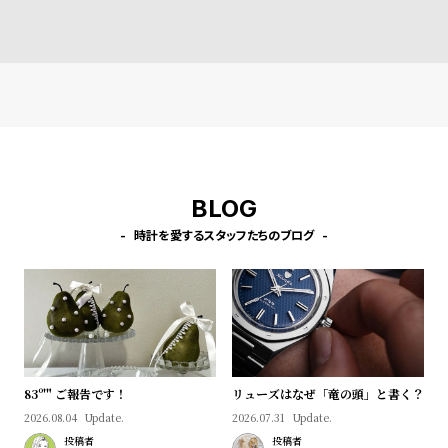
l
e
シ
返
ョ
品
ッ
に
ピ
つ
ン
い
BLOG
グ
て
時計を愛するスタッフたちのブログ
ガ
イ
ド
時
刻
計
印
保
サ
83º'" ご報告です！
リューズはなぜ「竜の頭」と書く？
2026.08.04
Update.
2026.07.31
Update.
証
ー
投稿者
投稿者