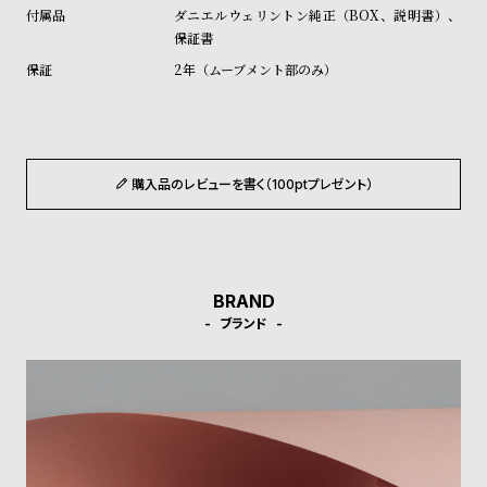
ル
ル
ダニエルウェリントン純正（BOX、説明書）、
保証書
ト
ウ
2年（ムーブメント部のみ）
ォ
ッ
チ
バ
購入品のレビューを書く（100ptプレゼント）
ン
ド
そ
限
の
定
BRAND
他
/
ブランド
の
別
商
注
品
モ
デ
ル