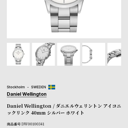
登
録
#Tags
リ
ッ
プ
バ
ル
チ
ッ
ク
ア
Stockholm
SWEDEN
ッ
Daniel Wellington
プ
ル
Daniel Wellington / ダニエルウェリントン アイコニ
ウ
ックリンク 40mm シルバー ホワイト
ォ
ッ
商品番号
DW00100341
チ