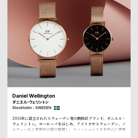
受
雑
注
誌
販
掲
売
載
モ
商
デ
品
ル
衣
セ
装
ー
貸
ル
出
Daniel Wellington
情
ダニエル・ウェリントン
報
Stockholm - SWEDEN
2011年に設立されたスウェーデン発の腕時計ブランド、ダニエル・
N
A
ウェリントン。ヨーロッパをはじめ、アメリカやスウェーデン、ノ
ルウェーなど世界中の国で展開し、ファッショニスタを中心に世界
e
b
で常に話題を集めています。シンプルで大きな文字盤に、薄いケー