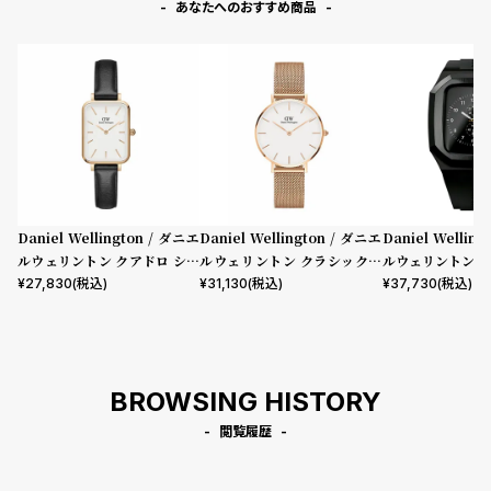
あなたへのおすすめ商品
Daniel Wellington / ダニエ
Daniel Wellington / ダニエ
Daniel Wellin
ルウェリントン クアドロ シェ
ルウェリントン クラシックペ
ルウェリントン ス
フィールド ローズゴールド/ホ
ティット メルローズ ローズゴ
mm Apple wa
¥
27,830
(税込)
¥
31,130
(税込)
¥
37,730
(税込)
ワイト 20mm
ールド 32mm
ウォッチ ケース 
BROWSING HISTORY
閲覧履歴