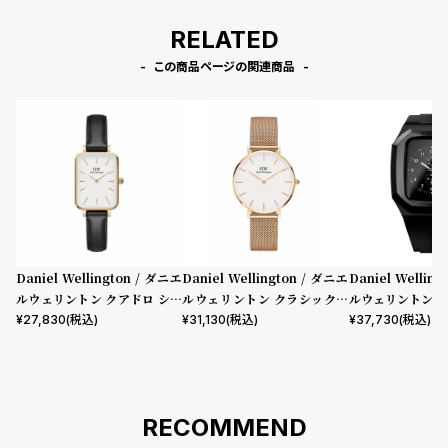
RELATED
この商品ページの関連商品
Daniel Wellington / ダニエ
Daniel Wellington / ダニエ
Daniel Wellin
ルウェリントン クアドロ シェ
ルウェリントン クラシックペ
ルウェリントン ス
フィールド ローズゴールド/ホ
ティット メルローズ ローズゴ
mm Apple wa
¥
27,830
(税込)
¥
31,130
(税込)
¥
37,730
(税込)
ワイト 20mm
ールド 32mm
ウォッチ ケース 
RECOMMEND