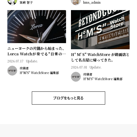
プ
ビ
宮﨑 智子
hms_admin
ラ
ス
ス
よ
お
く
問
あ
い
ニューヨークの片隅から始まった、
る
合
Lorca Watchが奏でる"日常のロ
Hº M' S" WatchStore が路面店と
マン"｜Brand Picks #08
して名古屋に帰ってきた。
質
わ
2026.07.17
Update.
2026.07.01
Update.
投稿者
問
せ
HºM'S" WatchStore 編集部
投稿者
HºM'S" WatchStore 編集部
ブログをもっと見る