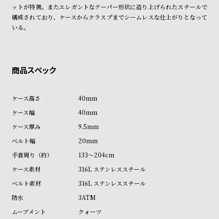
ン
ン
ットが特徴。またエレガントなテーパー形状に造り上げられたスチールで
構成されており、ケースからクラスプまでシームレスな仕上がりとなって
キ
ズ
いる。
ン
腕
グ
時
計
レ
キ
デ
ッ
40mm
ィ
ズ
40mm
ー
腕
9.5mm
ス
時
20mm
腕
計
133～204cm
時
計
316L ステンレススチール
替
ア
316L ステンレススチール
え
ッ
3ATM
ベ
プ
クォーツ