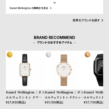
w
o
ス、好みに応じて付け替えられる豊富なカラーのレザーやNATO タ
イプベルトというトレンドスタイルを築き、ファッションウォッチ
s
u
Daniel Wellington の腕時計を見る
界に革命をもたらしました。スウェーデンにおけるシンプルでタイ
t
ムレスなデザインとイギリスの伝統的で紳士的なスタイルの融合
が、高級感を演出し、ミニマリズムが時代を超えて愛されるデザイ
世界のブランドを探す
B
S
ンであることを証明しています。
l
h
o
o
BRAND RECOMMEND
g
p
ブランドのおすすめアイテム
l
i
s
t
#
P
e
Daniel Wellington / ダニ
Daniel Wellington / ダニ
Daniel Welling
o
エルウェリントン クアドロ
エルウェリントン クラシック
エルウェリントン 
シェフィールド ローズゴール
ペティット メルローズ ロー
40mm Apple wa
¥
27,830
(税込)
¥
31,130
(税込)
¥
37,730
(税込)
p
ド/ホワイト 20mm
ズゴールド 32mm
ルウォッチ ケース