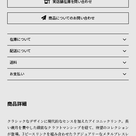
グ
実店舗在庫を問い合わせ
ラ
フ
商品についてのお問い合わせ
全
世
て
界
在庫について
の
の
全国の系列店と在庫を共有しているため、在庫切れの場合がございま
配送について
商
腕
す。
ご注文商品のお届け日数は在庫状況により異なり、
在庫切れの場合、キャンセルをさせて頂きます。
品
時
送料
計
弊社物流センターからの発送
配送料：550円（全国一律）
お支払い
税込16,500円以上で全国送料無料
系列店舗から取り寄せ後に発送
ブ
クレジットカード、Amazon Pay、PayPay、コンビニ後払い、代金引
ラ
換、銀行振込
上記のいずれかでの発送となります。
※限定品・受注販売商品・予約商品はクレジットカード、銀行振込のみ
ン
発送日の確定はご注文確認後となります。場合によってはお届け日時の
ご利用頂けます。
ご希望に沿えない場合もございますので予めご了承くださいませ。
ド
一
ショッピングガイド
詳しくは下記のページをご覧くださいませ。
クラシックなデザインに現代的なセンスを加えたアイコニックリンク。長
覧
※ご予約商品・受注商品は、記載のお届け予定での発送となります。
い歳月を費やした緻密なクラフトマンシップを経て、待望のコレクション
ラ
メ
が登場。3ピースリンクを組み合わせたラグジュアリーなメタルブレスレ
商品の発送に関しまして