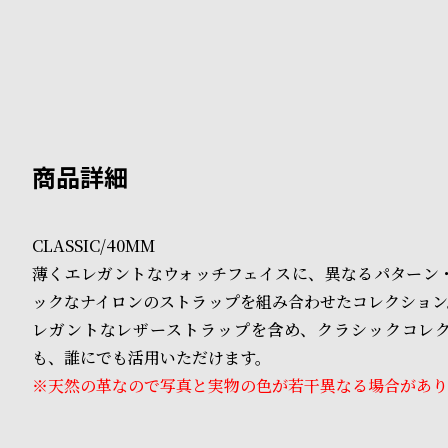
B
S
l
h
o
o
g
p
l
i
CLASSIC/40MM
s
薄くエレガントなウォッチフェイスに、異なるパターン
t
ックなナイロンのストラップを組み合わせたコレクション
レガントなレザーストラップを含め、クラシックコレ
#
も、誰にでも活用いただけます。
P
※天然の革なので写真と実物の色が若干異なる場合があり
e