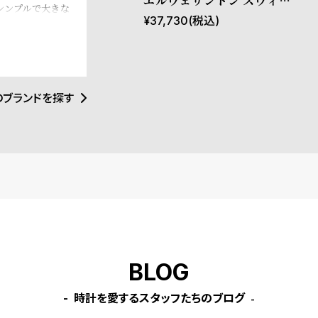
エルウェリントン スウィッ
シンプルで大きな
チ 40mm Apple watch ア
¥
37,730
(税込)
のレザーやNAT
ォッチ界に革命を
ップルウォッチ ケース ブラ
デザインとイギリ
ック
マリズムが時代を
のブランドを探す
BLOG
時計を愛するスタッフたちのブログ