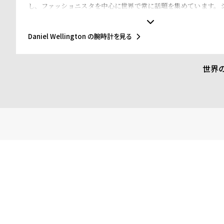
し、ファッショニスタを中心に世界で常に話題を集めています。
文字盤に、薄いケース、好みに応じて付け替えられる豊富なカラー
O タイプベルトというトレンドスタイルを築き、ファッションウ
もたらしました。スウェーデンにおけるシンプルでタイムレスな
Daniel Wellington の腕時計を見る
スの伝統的で紳士的なスタイルの融合が、高級感を演出し、ミニ
超えて愛されるデザインであることを証明しています。
世界