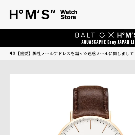
ベ
プ
ル
ル
ト
ウ
ォ
ッ
【重要】弊社メールアドレスを騙った迷惑メールに関しまして
チ
バ
ン
ド
そ
限
の
定
他
/