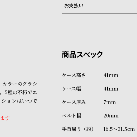
お支払い
弊社物流センターからの発送
配送料：550円（全国一律）
系列店舗から取り寄せ後に発
税込16,500円以上で全国送料無
クレジットカード、Amazon P
上記のいずれかでの発送となり
※限定品・受注販売商品・予約
発送日の確定はご注文確認後と
ショッピングガイド
場合もございますので予めご了
詳しくは下記のページをご覧く
41mm
※ご予約商品・受注商品は、記
・カラーのクラシ
41mm
商品の発送に関しまして
。5種の不朽でエ
クションはいつで
7mm
20mm
ます
16.5～21.5cm