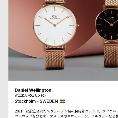
る
合
質
わ
問
せ
Daniel Wellington
ダニエル・ウェリントン
Stockholm - SWEDEN
2011年に設立されたスウェーデン発の腕時計ブランド、ダニエル
ヨーロッパをはじめ、アメリカやスウェーデン、ノルウェーなど