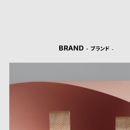
ド
時
刻
計
印
保
サ
BRAND
ブランド
証
ー
プ
ビ
ラ
ス
ス
よ
お
く
問
あ
い