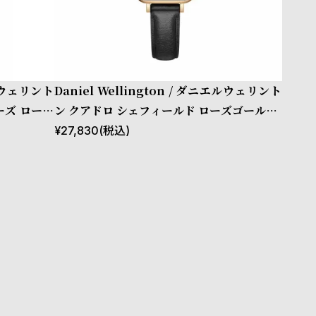
エルウェリント
Daniel Wellington / ダニエルウェリント
ーズ ローズ
ン クアドロ シェフィールド ローズゴールド/
ホワイト 20mm
¥
27,830
(税込)