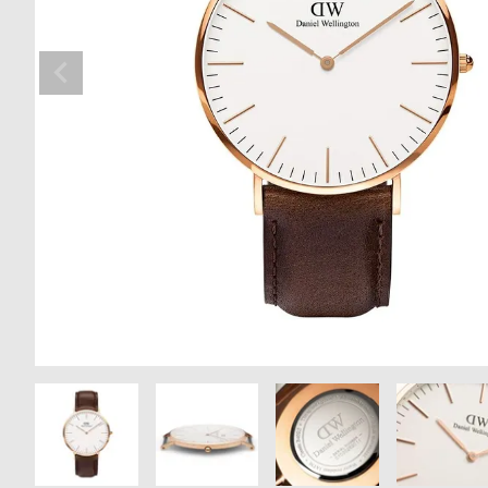
の
別
商
注
品
モ
デ
ル
受
雑
注
誌
販
掲
売
載
モ
商
デ
品
ル