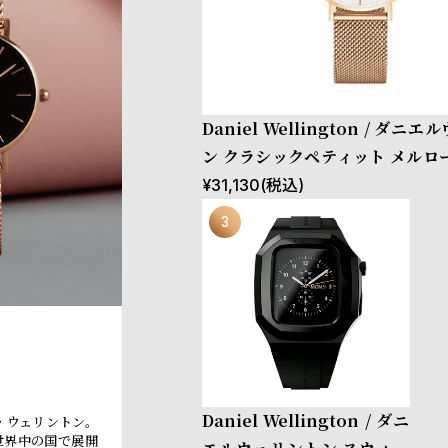
Daniel Wellington / ダニ
ン クラシックペティット メルロ
ゴールド 32mm
¥
31,130
(税込)
Daniel Wellington / ダニ
・ウェリントン。
世界中の国で展開