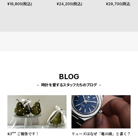
l
ルームズ パルマ バイオレッ
30mm アジュール ピンク パ
5mm 3Dフラワ
¥
19,800
(税込)
¥
24,200
(税込)
¥
29,700
(税込)
e
ト ローズゴールド サンレイ 3
ープル & ローズゴールド メ
ールド ブレスレッ
4mm
ッシュ
シ
返
ョ
品
ッ
に
ピ
つ
ン
い
グ
て
BLOG
ガ
時計を愛するスタッフたちのブログ
イ
ド
時
刻
計
印
保
サ
証
ー
83º'" ご報告です！
リューズはなぜ「竜の頭」と書く？