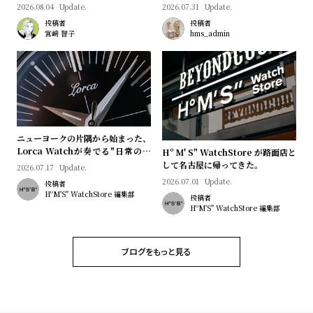
プ
ビ
2026.08.04
Update.
2026.07.31
Update.
ラ
ス
投稿者
投稿者
宮﨑 智子
hms_admin
ス
よ
お
く
問
あ
い
る
合
質
わ
ニューヨークの片隅から始まった、
Lorca Watchが奏でる"日常のロ
Hº M' S" WatchStore が路面店と
問
せ
マン"｜Brand Picks #08
して名古屋に帰ってきた。
2026.07.17
Update.
2026.07.01
Update.
投稿者
HºM'S" WatchStore 編集部
投稿者
HºM'S" WatchStore 編集部
ブログをもっと見る