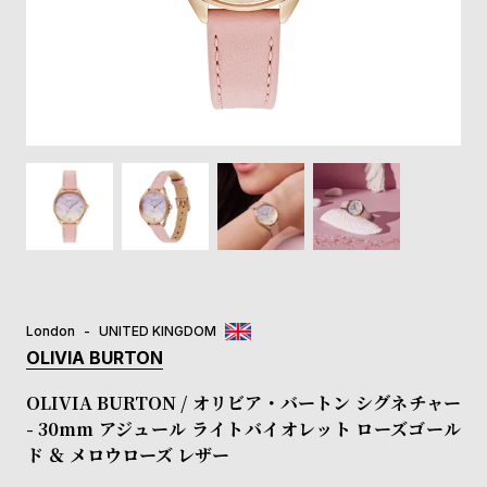
登
録
#Tags
リ
ッ
プ
バ
ル
チ
ッ
ク
ア
London
UNITED KINGDOM
ッ
OLIVIA BURTON
プ
ル
OLIVIA BURTON / オリビア・バートン シグネチャー
ウ
- 30mm アジュール ライトバイオレット ローズゴール
ォ
ド ＆ メロウローズ レザー
ッ
チ