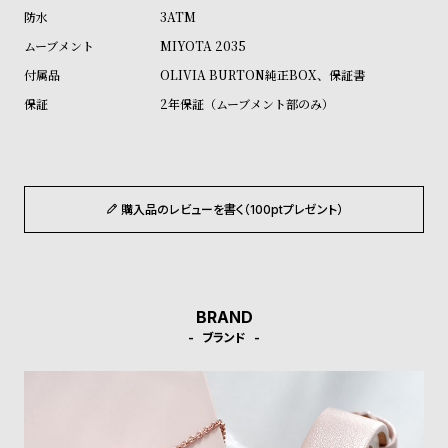
ル
ル
3ATM
ト
ウ
MIYOTA 2035
ォ
OLIVIA BURTON純正BOX、保証書
ッ
2年保証（ムーブメント部のみ）
チ
バ
ン
ド
購入品のレビューを書く（100ptプレゼント）
そ
限
の
定
他
/
BRAND
の
別
ブランド
商
注
品
モ
デ
ル