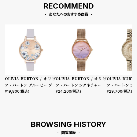
RECOMMEND
あなたへのおすすめ商品
OLIVIA BURTON / オリビ
OLIVIA BURTON / オリビ
OLIVIA BURT
ア・バートン グルービー ブル
ア・バートン シグネチャー - 3
ア・バートン シグ
ームズ パルマ バイオレット ロ
0mm アジュール ピンク パー
mm 3Dフラワ
¥
19,800
(税込)
¥
24,200
(税込)
¥
29,700
(税込)
ーズゴールド サンレイ 34mm
プル & ローズゴールド メッシ
ルド ブレスレット
ュ
BROWSING HISTORY
閲覧履歴