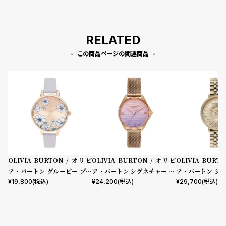
RELATED
この商品ページの関連商品
OLIVIA BURTON / オリビ
OLIVIA BURTON / オリビ
OLIVIA BURT
ア・バートン グルービー ブル
ア・バートン シグネチャー - 3
ア・バートン シグ
ームズ パルマ バイオレット ロ
0mm アジュール ピンク パー
mm 3Dフラワ
¥
19,800
(税込)
¥
24,200
(税込)
¥
29,700
(税込)
ーズゴールド サンレイ 34mm
プル & ローズゴールド メッシ
ルド ブレスレット
ュ