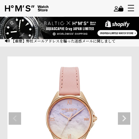
よ
う
こ
【重要】弊社メールアドレスを騙った迷惑メールに関しまして
そ
ゲ
ス
ト
様
ロ
グ
イ
ン
会
員