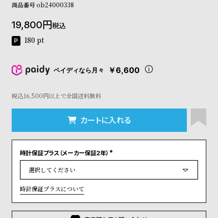
商品番号
ob24000338
コ
ー
19,800
ニ
税込
ッ
180
pt
シ
ュ
ヴ
￥6,600
ペイディなら月々
ィ
ヴ
ィ
税込16,500円以上で全国送料無料
ア
ン
カートに入れる
ウ
エ
ス
ト
時計保証プラス（メーカー保証2年）
(
ウ
必
須
ッ
)
ド
時計保証プラスについて
ク
ロ
ノ