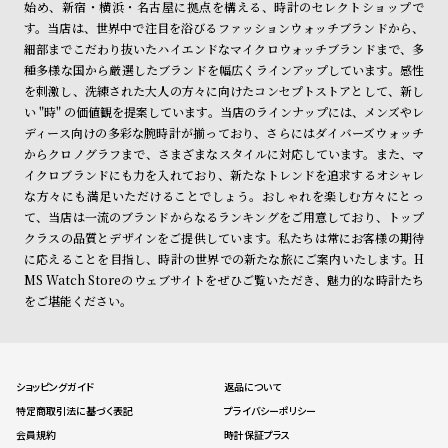
始め、新宿・横浜・名古屋に拠点を構える、時計のセレクトショップで
す。当店は、世界中で注目を浴びるファッションウォッチブランドから、
細部までこだわり抜いたハイエンドなマイクロウォッチブランドまで、多
種多様な国から厳選したブランドを幅広くラインアップしています。感性
を刺激し、洗練された大人の方々に向けたコンセプトストアとして、新し
い "時" の価値観を提案しています。当店のラインナップには、メンズやレ
ディース向けの多彩な腕時計が揃っており、さらにはダイバーズウォッチ
からクロノグラフまで、さまざまなスタイルに対応しています。また、マ
イクロブランドにも力を入れており、新たなトレンドを追求するオシャレ
な方々にも満足いただけることでしょう。おしゃれを楽しむ方々にとっ
て、当店は一流のブランドからなるランキングをご用意しており、トップ
クラスの品質とデザインをご提供しています。私たちは常にお客様の期待
に応えることを目指し、時計の世界での新たな旅にご案内いたします。H
MS Watch Storeのウェブサイトをぜひご覧いただき、魅力的な時計たち
をご堪能ください。
ショッピングガイド
返品について
特定商取引法に基づく表記
プライバシーポリシー
会員規約
時計保証プラス