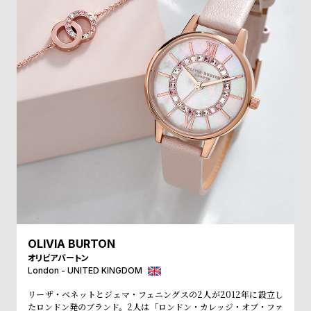
受
雑
注
誌
販
掲
売
載
モ
商
デ
品
ル
衣
セ
装
ー
貸
ル
出
情
報
OLIVIA BURTON
オリビアバートン
London - UNITED KINGDOM
N
A
リーザ・ベネットとジェマ・フェニングスの2人が2012年に設立し
e
b
たロンドン発のブランド。2人は「ロンドン・カレッジ・オブ・ファ