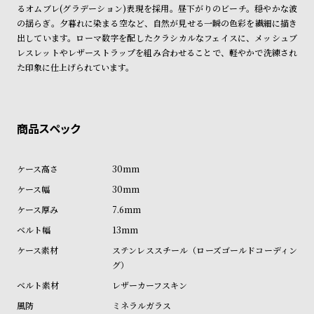
ン
ン
るオムブレ(グラデーション)表現を採用。昼下がりのビーチ。穏やかな波
の揺らぎ。夕暮れに染まる空など、自然が見せる一瞬の色彩を繊細に描き
キ
ズ
出しています。ローマ数字を配したクラシカルなフェイスに、メッシュブ
ン
腕
レスレットやレザーストラップを組み合わせることで、軽やかで洗練され
グ
時
た印象に仕上げられています。
計
レ
キ
デ
ッ
ィ
ズ
ー
腕
30mm
ス
時
30mm
腕
計
7.6mm
時
13mm
計
ステンレススチール（ローズゴールドコーディン
替
ア
グ）
え
ッ
レザーカーフスキン
ベ
プ
ミネラルガラス