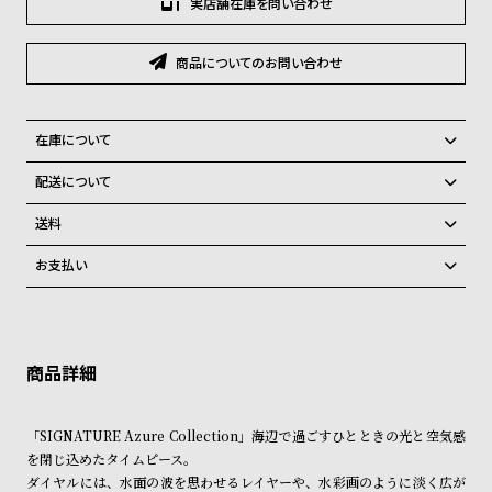
実店舗在庫を問い合わせ
グ
ラ
フ
商品についてのお問い合わせ
全
世
て
界
在庫について
の
の
全国の系列店と在庫を共有しているため、在庫切れの場合がございま
配送について
商
腕
す。
ご注文商品のお届け日数は在庫状況により異なり、
在庫切れの場合、キャンセルをさせて頂きます。
送料
品
時
弊社物流センターからの発送
計
配送料：550円（全国一律）
お支払い
税込16,500円以上で全国送料無料
系列店舗から取り寄せ後に発送
ブ
クレジットカード、Amazon Pay、PayPay、コンビニ後払い、代金引
ラ
換、銀行振込
上記のいずれかでの発送となります。
※限定品・受注販売商品・予約商品はクレジットカード、銀行振込のみ
ン
発送日の確定はご注文確認後となります。場合によってはお届け日時の
ご利用頂けます。
ご希望に沿えない場合もございますので予めご了承くださいませ。
ド
ショッピングガイド
一
詳しくは下記のページをご覧くださいませ。
「SIGNATURE Azure Collection」海辺で過ごすひとときの光と空気感
覧
※ご予約商品・受注商品は、記載のお届け予定での発送となります。
を閉じ込めたタイムピース。
ラ
メ
ダイヤルには、水面の波を思わせるレイヤーや、水彩画のように淡く広が
商品の発送に関しまして