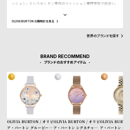
w
o
ッション」というロンドン市内のファッション専門学校で出会い、
入学初日で意気投合し親友となりました。その後、SELFRIDGE(セ
s
u
ルフリッジズ)というイギリスの有名高級百貨店とASOS(エイソス)
t
という世界的にも有名なWeb Shopでバイイング経験を積み、低価
OLIVIA BURTON の腕時計を見る
格でスタイリッシュなファッションの先駆けとなるような腕時計の
B
S
ブランドが市場になかったことに目をつけ、ブランドの設立を決め
l
h
ました。2人はファッション業界での経験を活かして、フェミニンさ
世界のブランドを探す
やヴィンテージ感、トレンドと価格設定にこだわった女性が求めて
o
o
いるファッションウォッチをデザインします。シンプルかつシック
g
p
なケースデザインと落ち着いた質感のストラップの絶妙なコンビネ
ーション、そこにファッショントレンドからコンテンポラリーなエ
BRAND RECOMMEND
l
ッセンスを加え、シンプルで上品な腕時計に仕上げています。洋服
ブランドのおすすめアイテム
のように腕時計も気分に合わせられるようにコレクションをして、
i
自分だけのオリジナルクローゼットを作れるようにと考えられてい
s
ます。
t
#
P
e
o
OLIVIA BURTON / オリビ
OLIVIA BURTON / オリビ
OLIVIA BURTO
p
ア・バートン グルービー ブ
ア・バートン シグネチャー -
ア・バートン シグ