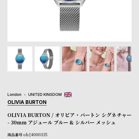
登
録
#Tags
リ
ッ
プ
バ
ル
チ
ッ
ク
ア
London
UNITED KINGDOM
ッ
OLIVIA BURTON
プ
ル
OLIVIA BURTON / オリビア・バートン シグネチャー
ウ
- 30mm アジュール ブルー & シルバー メッシュ
ォ
ッ
商品番号
ob24000335
チ