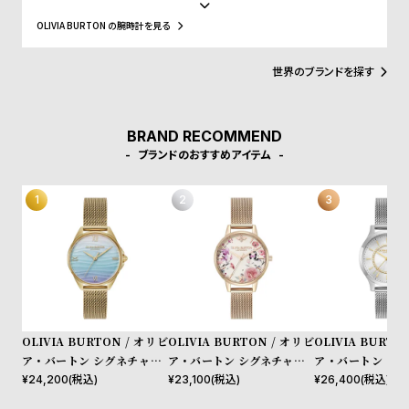
ルフリッジズ)というイギリスの有名高級百貨店とASOS(エイソス)
w
o
という世界的にも有名なWeb Shopでバイイング経験を積み、低価
OLIVIA BURTON の腕時計を見る
s
u
格でスタイリッシュなファッションの先駆けとなるような腕時計の
ブランドが市場になかったことに目をつけ、ブランドの設立を決め
t
ました。2人はファッション業界での経験を活かして、フェミニンさ
世界のブランドを探す
B
S
やヴィンテージ感、トレンドと価格設定にこだわった女性が求めて
いるファッションウォッチをデザインします。シンプルかつシック
l
h
なケースデザインと落ち着いた質感のストラップの絶妙なコンビネ
o
o
ーション、そこにファッショントレンドからコンテンポラリーなエ
BRAND RECOMMEND
ッセンスを加え、シンプルで上品な腕時計に仕上げています。洋服
ブランドのおすすめアイテム
g
p
のように腕時計も気分に合わせられるようにコレクションをして、
自分だけのオリジナルクローゼットを作れるようにと考えられてい
l
ます。
i
s
t
#
P
e
OLIVIA BURTON / オリビ
OLIVIA BURTON / オリビ
OLIVIA BURTO
ア・バートン シグネチャー -
ア・バートン シグネチャー 3
ア・バートン クラ
o
30mm アジュール ライトブ
0mm イラストレイテッド フ
mm ワンダーラス
¥
24,200
(税込)
¥
23,100
(税込)
¥
26,400
(税込)
p
ルー & ゴールド メッシュ
ローラル ローズゴールド メ
ト シルバーメッシ