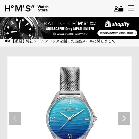
よ
う
こ
【重要】弊社メールアドレスを騙った迷惑メールに関しまして
そ
ゲ
ス
ト
様
ロ
グ
イ
ン
会
員