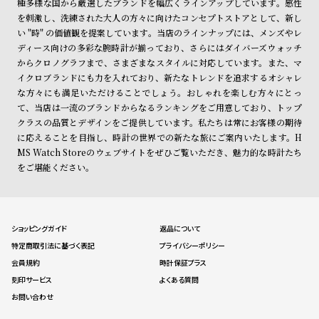
種多様な国から厳選したブランドを幅広くラインアップしています。感性
を刺激し、洗練された大人の方々に向けたコンセプトストアとして、新し
い "時" の価値観を提案しています。当店のラインナップには、メンズやレ
ディース向けの多彩な腕時計が揃っており、さらにはダイバーズウォッチ
からクロノグラフまで、さまざまなスタイルに対応しています。また、マ
イクロブランドにも力を入れており、新たなトレンドを追求するオシャレ
な方々にも満足いただけることでしょう。おしゃれを楽しむ方々にとっ
て、当店は一流のブランドからなるランキングをご用意しており、トップ
クラスの品質とデザインをご提供しています。私たちは常にお客様の期待
に応えることを目指し、時計の世界での新たな旅にご案内いたします。H
MS Watch Storeのウェブサイトをぜひご覧いただき、魅力的な時計たち
をご堪能ください。
ショッピングガイド
返品について
特定商取引法に基づく表記
プライバシーポリシー
会員規約
時計保証プラス
刻印サービス
よくある質問
お問い合わせ