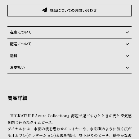
グ
ラ
商品についてのお問い合わせ
フ
全
世
在庫について
て
界
全国の系列店と在庫を共有しているため、在庫切れの場合がございま
配送について
の
の
す。
ご注文商品のお届け日数は在庫状況により異なり、
在庫切れの場合、キャンセルをさせて頂きます。
商
腕
送料
品
時
弊社物流センターからの発送
配送料：550円（全国一律）
お支払い
税込16,500円以上で全国送料無料
系列店舗から取り寄せ後に発送
計
クレジットカード、Amazon Pay、PayPay、コンビニ後払い、代金引
ブ
換、銀行振込
上記のいずれかでの発送となります。
ラ
※限定品・受注販売商品・予約商品はクレジットカード、銀行振込のみ
発送日の確定はご注文確認後となります。場合によってはお届け日時の
ご利用頂けます。
ご希望に沿えない場合もございますので予めご了承くださいませ。
ン
ド
ショッピングガイド
詳しくは下記のページをご覧くださいませ。
「SIGNATURE Azure Collection」海辺で過ごすひとときの光と空気感
一
※ご予約商品・受注商品は、記載のお届け予定での発送となります。
を閉じ込めたタイムピース。
覧
ダイヤルには、水面の波を思わせるレイヤーや、水彩画のように淡く広が
商品の発送に関しまして
ラ
メ
るオムブレ(グラデーション)表現を採用。昼下がりのビーチ。穏やかな波