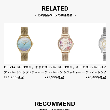
RELATED
この商品ページの関連商品
OLIVIA BURTON / オリビ
OLIVIA BURTON / オリビ
OLIVIA BURT
ア・バートン シグネチャー - 3
ア・バートン シグネチャー 30
ア・バートン クラ
0mm アジュール ライトブル
mm イラストレイテッド フロ
m ワンダーラスト
¥
24,200
(税込)
¥
23,100
(税込)
¥
26,400
(税込)
ー & ゴールド メッシュ
ーラル ローズゴールド メッシ
ルバーメッシュ
ュ
RECOMMEND