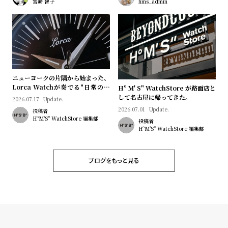
プ
ビ
宮﨑 智子
hms_admin
ラ
ス
ス
よ
お
く
問
あ
い
ニューヨークの片隅から始まった、
る
合
Lorca Watchが奏でる"日常のロ
Hº M' S" WatchStore が路面店と
マン"｜Brand Picks #08
して名古屋に帰ってきた。
2026.07.17
Update.
質
わ
2026.07.01
Update.
投稿者
問
せ
HºM'S" WatchStore 編集部
投稿者
HºM'S" WatchStore 編集部
ブログをもっと見る