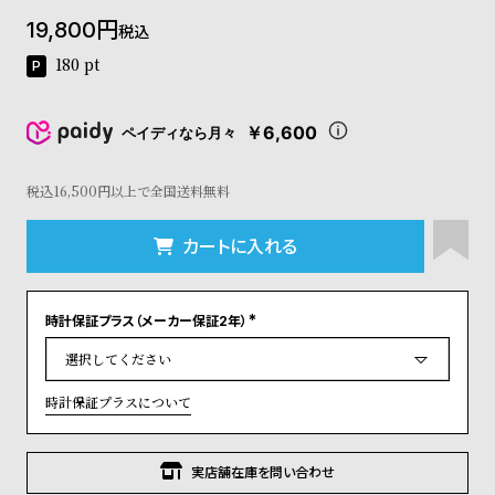
コ
19,800
税込
ー
ニ
180
pt
ッ
シ
ュ
￥6,600
ペイディなら月々
ヴ
ィ
ヴ
税込16,500円以上で全国送料無料
ィ
ア
カートに入れる
ン
ウ
エ
時計保証プラス（メーカー保証2年）
ス
(
ト
必
須
ウ
)
ッ
時計保証プラスについて
ド
ク
ロ
実店舗在庫を問い合わせ
ノ