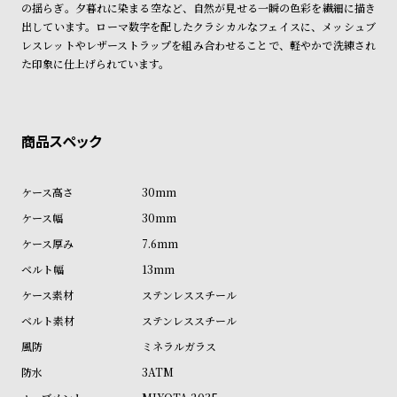
の揺らぎ。夕暮れに染まる空など、自然が見せる一瞬の色彩を繊細に描き
ン
ン
出しています。ローマ数字を配したクラシカルなフェイスに、メッシュブ
キ
ズ
レスレットやレザーストラップを組み合わせることで、軽やかで洗練され
ン
腕
た印象に仕上げられています。
グ
時
計
レ
キ
デ
ッ
ィ
ズ
30mm
ー
腕
30mm
ス
時
7.6mm
腕
計
13mm
時
ステンレススチール
計
ステンレススチール
替
ア
ミネラルガラス
え
ッ
3ATM
ベ
プ