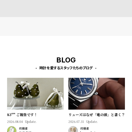
l
ッシュ
e
シ
返
ョ
品
ッ
に
ピ
つ
ン
い
BLOG
グ
て
時計を愛するスタッフたちのブログ
ガ
イ
ド
時
刻
計
印
83º'" ご報告です！
リューズはなぜ「竜の頭」と書く？
保
サ
2026.08.04
Update.
2026.07.31
Update.
証
ー
投稿者
投稿者