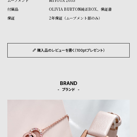
MIYOTA 2035
ル
ル
OLIVIA BURTON純正BOX、保証書
ト
ウ
2年保証（ムーブメント部のみ）
ォ
ッ
チ
バ
購入品のレビューを書く（100ptプレゼント）
ン
ド
そ
限
の
定
BRAND
他
/
ブランド
の
別
商
注
品
モ
デ
ル