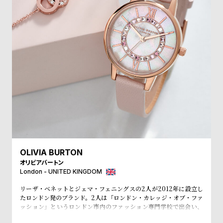
受
雑
注
誌
販
掲
売
載
モ
商
デ
品
ル
衣
セ
装
ー
貸
ル
出
OLIVIA BURTON
情
オリビアバートン
報
London - UNITED KINGDOM
リーザ・ベネットとジェマ・フェニングスの2人が2012年に設立し
たロンドン発のブランド。2人は「ロンドン・カレッジ・オブ・ファ
N
A
ッション」というロンドン市内のファッション専門学校で出会い、
e
b
入学初日で意気投合し親友となりました。その後、SELFRIDGE(セ