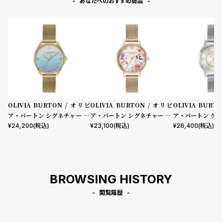
あなたへのおすすめ商品
OLIVIA BURTON / オリビ
OLIVIA BURTON / オリビ
OLIVIA BURT
ア・バートン シグネチャー - 3
ア・バートン シグネチャー 30
ア・バートン クラ
0mm アジュール ライトブル
mm イラストレイテッド フロ
m ワンダーラスト
¥
24,200
(税込)
¥
23,100
(税込)
¥
26,400
(税込)
ー & ゴールド メッシュ
ーラル ローズゴールド メッシ
ルバーメッシュ
ュ
BROWSING HISTORY
閲覧履歴