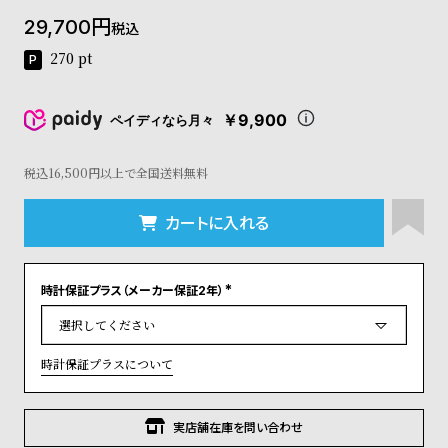
コ
29,700
税込
ー
ニ
270
pt
ッ
シ
ュ
￥9,900
ペイディなら月々
ヴ
ィ
ヴ
税込16,500円以上で全国送料無料
ィ
ア
カートに入れる
ン
ウ
エ
時計保証プラス（メーカー保証2年）
ス
(
ト
必
須
ウ
)
ッ
時計保証プラスについて
ド
ク
ロ
実店舗在庫を問い合わせ
ノ