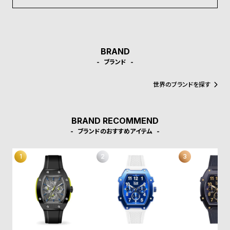
受
雑
注
誌
販
掲
売
載
BRAND
モ
商
ブランド
デ
品
世界のブランドを探す
ル
衣
セ
装
ー
BRAND RECOMMEND
ブランドのおすすめアイテム
貸
ル
出
情
報
N
A
e
b