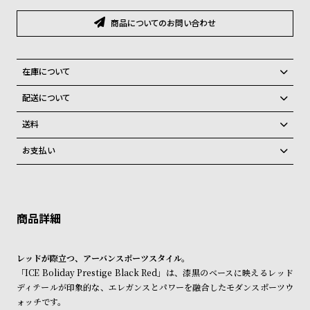
グ
ラ
商品についてのお問い合わせ
フ
全
世
在庫について
て
界
全国の系列店と在庫を共有しているため、在庫切れの場合がございま
配送について
の
の
す。
ご注文商品のお届け日数は在庫状況により異なり、
在庫切れの場合、キャンセルをさせて頂きます。
商
腕
送料
品
時
弊社物流センターからの発送
配送料：550円（全国一律）
お支払い
税込16,500円以上で全国送料無料
系列店舗から取り寄せ後に発送
計
クレジットカード、Amazon Pay、PayPay、コンビニ後払い、代金引
ブ
換、銀行振込
上記のいずれかでの発送となります。
ラ
※限定品・受注販売商品・予約商品はクレジットカード、銀行振込のみ
発送日の確定はご注文確認後となります。場合によってはお届け日時の
ご利用頂けます。
ご希望に沿えない場合もございますので予めご了承くださいませ。
ン
ド
ショッピングガイド
詳しくは下記のページをご覧くださいませ。
レッドが際立つ、アーバンスポーツスタイル。
一
※ご予約商品・受注商品は、記載のお届け予定での発送となります。
「ICE Boliday Prestige Black Red」は、漆黒のベースに映えるレッド
覧
ディテールが印象的な、エレガンスとパワーを融合したモダンスポーツウ
商品の発送に関しまして
ラ
メ
ォッチです。