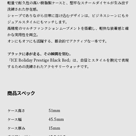
軽量で耐久性の高い樹脂製ケースと、堅牢なスチールダイヤルが生み出す
ン
ン
洗練された存在感。
キ
ズ
シャープでありながら日常に溶け込むデザインは、ビジネスシーンにもカ
ン
腕
ジュアルスタイルにもマッチします。
高精度のマルチファンクションムーブメントを搭載し、軽快な装着感と確
グ
時
かな実用性を両立。
計
オンにもオフにも活躍する、都会的でアクティブな一本です。
レ
キ
ブラックに赤が走る、その瞬間を刻む。
デ
ッ
「ICE Boliday Prestige Black Red」は、自信とスタイルを腕元で表現
ィ
ズ
するための洗練されたアクセサリーウォッチです。
ー
腕
ス
時
腕
計
時
計
51mm
替
ア
45.5mm
え
ッ
15mm
ベ
プ