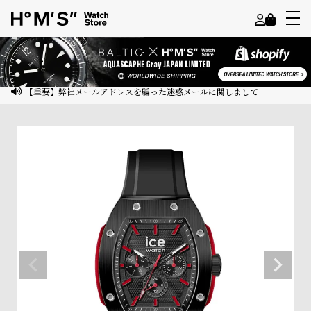
よ
う
こ
【重要】弊社メールアドレスを騙った迷惑メールに関しまして
そ
ゲ
ス
ト
様
ロ
グ
イ
ン
会
員