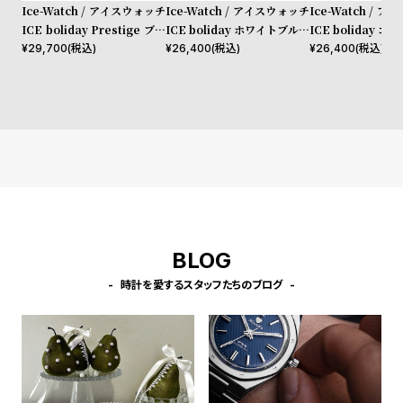
w
o
Ice-Watch / アイスウォッチ
Ice-Watch / アイスウォッチ
Ice-Watch / 
ICE boliday Prestige ブラ
ICE boliday ホワイトブルー
ICE boliday 
s
u
ックイエロー Large MT
Plastic Medium MT
Plastic Medium
¥
29,700
(税込)
¥
26,400
(税込)
¥
26,400
(税込)
t
B
S
l
h
o
o
g
p
l
i
s
BLOG
t
#
時計を愛するスタッフたちのブログ
P
e
o
p