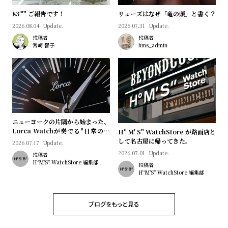
l
83º'" ご報告です！
リューズはなぜ「竜の頭」と書く？
e
2026.08.04
Update.
2026.07.31
Update.
投稿者
投稿者
シ
返
宮﨑 智子
hms_admin
ョ
品
ッ
に
ピ
つ
ン
い
グ
て
ニューヨークの片隅から始まった、
ガ
Lorca Watchが奏でる"日常のロ
Hº M' S" WatchStore が路面店と
マン"｜Brand Picks #08
して名古屋に帰ってきた。
イ
2026.07.17
Update.
2026.07.01
Update.
投稿者
ド
HºM'S" WatchStore 編集部
投稿者
時
刻
HºM'S" WatchStore 編集部
計
印
保
サ
ブログをもっと見る
証
ー