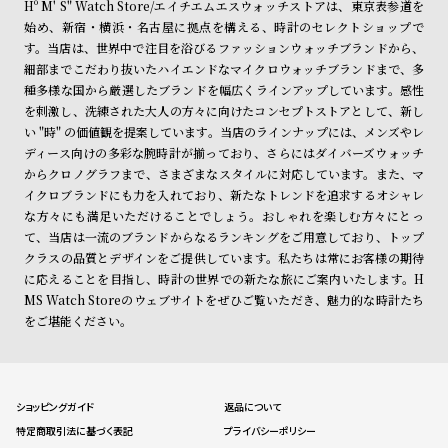
Hº M' S" Watch Store/エイチエムエスウォッチストアは、東京表参道を
始め、新宿・横浜・名古屋に拠点を構える、時計のセレクトショップで
す。当店は、世界中で注目を浴びるファッションウォッチブランドから、
細部までこだわり抜いたハイエンドなマイクロウォッチブランドまで、多
種多様な国から厳選したブランドを幅広くラインアップしています。感性
を刺激し、洗練された大人の方々に向けたコンセプトストアとして、新し
い "時" の価値観を提案しています。当店のラインナップには、メンズやレ
ディース向けの多彩な腕時計が揃っており、さらにはダイバーズウォッチ
からクロノグラフまで、さまざまなスタイルに対応しています。また、マ
イクロブランドにも力を入れており、新たなトレンドを追求するオシャレ
な方々にも満足いただけることでしょう。おしゃれを楽しむ方々にとっ
て、当店は一流のブランドからなるランキングをご用意しており、トップ
クラスの品質とデザインをご提供しています。私たちは常にお客様の期待
に応えることを目指し、時計の世界での新たな旅にご案内いたします。H
MS Watch Storeのウェブサイトをぜひご覧いただき、魅力的な時計たち
をご堪能ください。
ショッピングガイド
返品について
特定商取引法に基づく表記
プライバシーポリシー