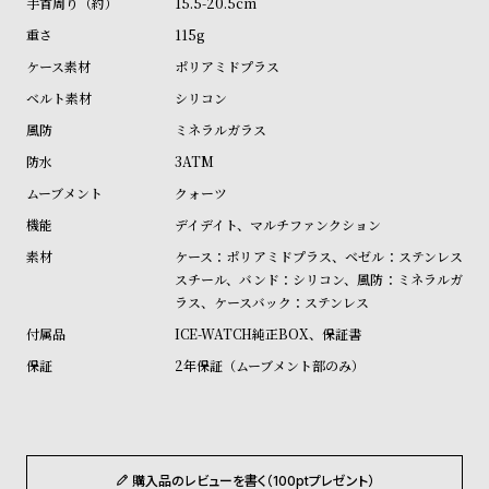
15.5-20.5cm
ル
ル
115g
ト
ウ
ポリアミドプラス
ォ
シリコン
ッ
ミネラルガラス
チ
3ATM
バ
クォーツ
ン
ド
デイデイト、マルチファンクション
そ
限
ケース：ポリアミドプラス、ベゼル：ステンレス
スチール、バンド：シリコン、風防：ミネラルガ
の
定
ラス、ケースバック：ステンレス
他
/
ICE-WATCH純正BOX、保証書
の
別
2年保証（ムーブメント部のみ）
商
注
品
モ
デ
ル
購入品のレビューを書く（100ptプレゼント）