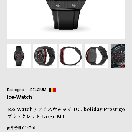
登
録
#Tags
リ
ッ
プ
バ
ル
チ
ッ
ク
ア
Bastogne
BELGIUM
ッ
Ice-Watch
プ
ル
Ice-Watch / アイスウォッチ ICE boliday Prestige
ウ
ブラックレッド Large MT
ォ
ッ
商品番号
024740
チ