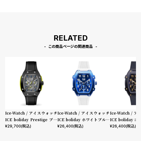
プ
ビ
ラ
ス
ス
よ
お
く
問
RELATED
あ
い
この商品ページの関連商品
る
合
質
わ
問
せ
Ice-Watch / アイスウォッチ
Ice-Watch / アイスウォッチ
Ice-Watch /
ICE boliday Prestige ブラ
ICE boliday ホワイトブルー
ICE boliday
ックイエロー Large MT
Plastic Medium MT
Plastic Mediu
¥
29,700
(税込)
¥
26,400
(税込)
¥
26,400
(税込)