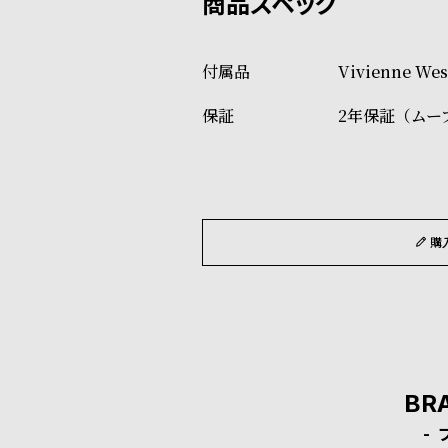
詳しくは下記のページをご覧く
Vivienne 
※ご予約商品・受注商品は、記
2年保証（ムー
商品の発送に関しまして
購
BR