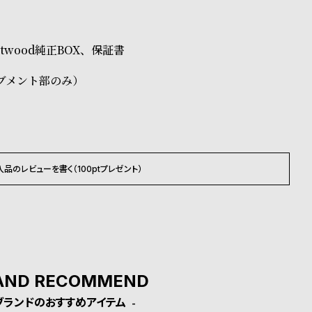
ださいませ。
Westwood純正BOX、保証書
載のお届け予定での発送となります。
ブメント部のみ）
入品のレビューを書く（100ptプレゼント）
AND RECOMMEND
ブランドのおすすめアイテム