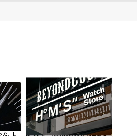
った、L
Hº M' S" WatchStore が路面店と