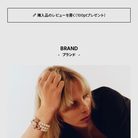
ル
ル
ト
ウ
購入品のレビューを書く（100ptプレゼント）
ォ
ッ
チ
バ
BRAND
ン
ブランド
ド
そ
限
の
定
他
/
の
別
商
注
品
モ
デ
ル