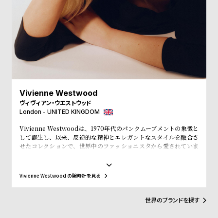
受
雑
注
誌
販
掲
売
載
モ
商
デ
品
ル
Vivienne Westwood
衣
セ
ヴィヴィアン・ウエストウッド
London - UNITED KINGDOM
装
ー
貸
ル
Vivienne Westwoodは、1970年代のパンクムーブメントの象徴と
して誕生し、以来、反逆的な精神とエレガントなスタイルを融合さ
出
せたコレクションで、世界中のファッショニスタから愛されていま
情
す。そのユニークな美学と高い品質を誇る腕時計は、ただの時間を
計るツールではなく、個性を表現するアイテムです。ヴィヴィアン・
報
ウエストウッドの腕時計を身に着けることで、あなたの独自性と革
Vivienne Westwood の腕時計を見る
新性を示し、ファッションに対する独自のアプローチを表現できま
す。
N
A
世界のブランドを探す
e
b