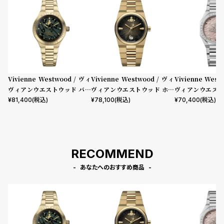
Vivienne Westwood / ヴィ
Vivienne Westwood / ヴィ
Vivienne West
ヴィアンウエストウッド バー
ヴィアンウエストウッド ホク
ヴィアンウエスト
ウィック - グリーン ダイヤル
ストン レディース ブラック ダ
ドゲイト - レデ
¥
81,400
(税込)
¥
78,100
(税込)
¥
70,400
(税込)
& ゴールド ブレスレット
イヤル ゴールド ブレスレット
ピンク ダイヤル
ブレスレット
RECOMMEND
あなたへのおすすめ商品