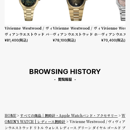
Vivienne Westwood / ヴィ
Vivienne Westwood / ヴィ
Vivienne West
ヴィアンウエストウッド バー
ヴィアンウエストウッド ホク
ヴィアンウエスト
ウィック - グリーン ダイヤル
ストン レディース ブラック ダ
ドゲイト - レデ
¥
81,400
(税込)
¥
78,100
(税込)
¥
70,400
(税込)
& ゴールド ブレスレット
イヤル ゴールド ブレスレット
ピンク ダイヤル
ブレスレット
BROWSING HISTORY
閲覧履歴
HOME
すべての商品｜腕時計・Apple Watchバンド・アクセサリー
W
OMEN'S WATCH | レディース腕時計
Vivienne Westwood / ヴィヴィア
ンウエストウッド リトル ウォレス レディース グリーン ダイヤル ゴールド ブ