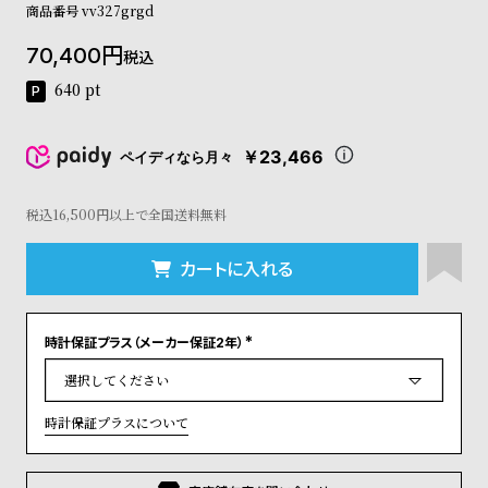
商品番号
vv327grgd
コ
ー
70,400
ニ
税込
ッ
640
pt
シ
ュ
ヴ
￥23,466
ペイディなら月々
ィ
ヴ
ィ
税込16,500円以上で全国送料無料
ア
ン
カートに入れる
ウ
エ
ス
ト
時計保証プラス（メーカー保証2年）
(
ウ
必
須
ッ
)
ド
時計保証プラスについて
ク
ロ
ノ