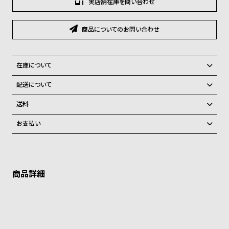
実店舗在庫を問い合わせ
グ
ラ
フ
商品についてのお問い合わせ
全
世
て
界
在庫について
の
の
全国の系列店と在庫を共有しているため、在庫切れの場合がございま
配送について
商
腕
す。
ご注文商品のお届け日数は在庫状況により異なり、
在庫切れの場合、キャンセルをさせて頂きます。
送料
品
時
弊社物流センターからの発送
計
配送料：550円（全国一律）
お支払い
税込16,500円以上で全国送料無料
系列店舗から取り寄せ後に発送
ブ
クレジットカード、Amazon Pay、PayPay、コンビニ後払い、代金引
ラ
換、銀行振込
上記のいずれかでの発送となります。
※限定品・受注販売商品・予約商品はクレジットカード、銀行振込のみ
ン
発送日の確定はご注文確認後となります。場合によってはお届け日時の
ご利用頂けます。
ご希望に沿えない場合もございますので予めご了承くださいませ。
ド
ショッピングガイド
一
詳しくは下記のページをご覧くださいませ。
覧
※ご予約商品・受注商品は、記載のお届け予定での発送となります。
ラ
メ
商品の発送に関しまして