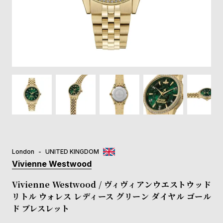
登
録
#Tags
リ
ッ
プ
バ
ル
チ
ッ
ク
ア
London
UNITED KINGDOM
ッ
Vivienne Westwood
プ
ル
Vivienne Westwood / ヴィヴィアンウエストウッド
ウ
リトル ウォレス レディース グリーン ダイヤル ゴール
ォ
ド ブレスレット
ッ
チ