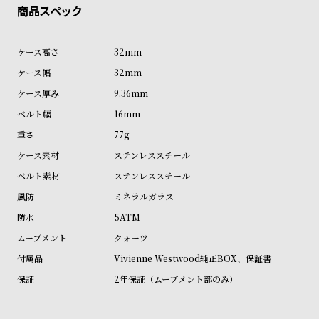
ン
ン
キ
ズ
ン
腕
32mm
グ
時
32mm
計
9.36mm
レ
キ
16mm
デ
ッ
77g
ィ
ズ
ステンレススチール
ー
腕
ステンレススチール
ス
時
ミネラルガラス
腕
計
5ATM
時
クォーツ
計
Vivienne Westwood純正BOX、保証書
替
ア
2年保証（ムーブメント部のみ）
え
ッ
ベ
プ