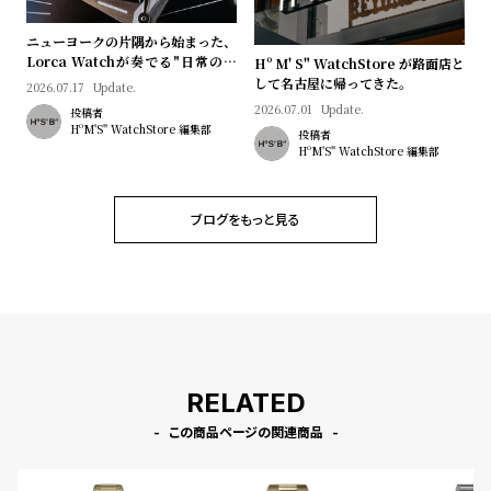
プ
ビ
ラ
ス
ニューヨークの片隅から始まった、
Lorca Watchが奏でる"日常のロ
ス
Hº M' S" WatchStore が路面店と
マン"｜Brand Picks #08
して名古屋に帰ってきた。
2026.07.17
Update.
よ
お
2026.07.01
Update.
投稿者
く
問
HºM'S" WatchStore 編集部
投稿者
HºM'S" WatchStore 編集部
あ
い
る
合
質
わ
ブログをもっと見る
問
せ
RELATED
この商品ページの関連商品