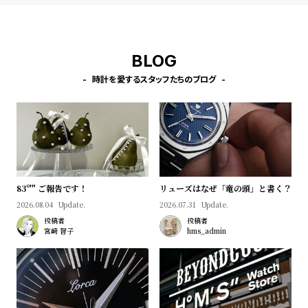
l
e
BLOG
シ
返
ョ
品
時計を愛するスタッフたちのブログ
ッ
に
ピ
つ
ン
い
グ
て
ガ
83º'" ご報告です！
リューズはなぜ「竜の頭」と書く？
イ
2026.08.04
Update.
2026.07.31
Update.
ド
投稿者
投稿者
宮﨑 智子
hms_admin
時
刻
計
印
保
サ
証
ー