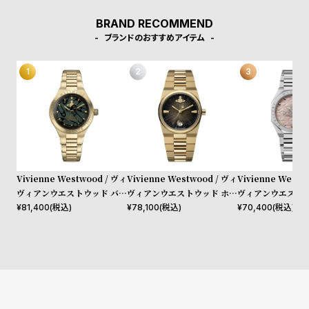
w
o
BRAND RECOMMEND
s
u
ブランドのおすすめアイテム
t
B
S
l
h
o
o
g
p
l
i
s
Vivienne Westwood / ヴィ
Vivienne Westwood / ヴィ
Vivienne Westw
ヴィアンウエストウッド バー
ヴィアンウエストウッド ホク
ヴィアンウエストウ
t
ウィック - グリーン ダイヤル
ストン レディース ブラック
ドゲイト - レディ
¥
81,400
(税込)
¥
78,100
(税込)
¥
70,400
(税込)
#
& ゴールド ブレスレット
ダイヤル ゴールド ブレスレ
ピンク ダイヤル 
P
ット
ブレスレット
e
o
p