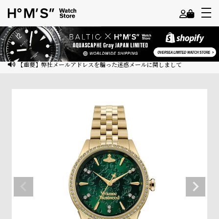
よ
う
こ
【重要】弊社メールアドレスを騙った迷惑メールに関しまして
そ
ゲ
ス
ト
様
ロ
グ
イ
ン
会
員