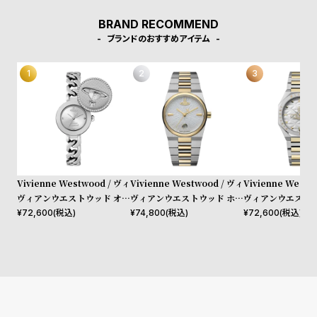
w
o
BRAND RECOMMEND
s
u
ブランドのおすすめアイテム
t
B
S
l
h
o
o
g
p
l
i
s
Vivienne Westwood / ヴィ
Vivienne Westwood / ヴィ
Vivienne Westw
ヴィアンウエストウッド オー
ヴィアンウエストウッド ホク
ヴィアンウエストウ
t
ブ ボタン レディース シルバ
ストン レディース シルバー
ドゲイト - レディ
¥
72,600
(税込)
¥
74,800
(税込)
¥
72,600
(税込)
#
ー ダイヤル シルバー リンク
ホワイト ダイヤル シルバー
ー ホワイト ダイヤ
P
チェーン ブレスレット
ゴールド ブレスレット
バー ゴールド ブ
e
o
p