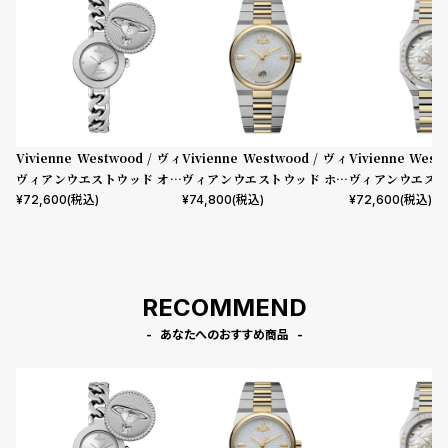
Vivienne Westwood / ヴィ
Vivienne Westwood / ヴィ
Vivienne West
ヴィアンウエストウッド オー
ヴィアンウエストウッド ホク
ヴィアンウエスト
ブ ボタン レディース シルバー
ストン レディース シルバー ホ
ドゲイト - レデ
¥
72,600
(税込)
¥
74,800
(税込)
¥
72,600
(税込)
ダイヤル シルバー リンク チェ
ワイト ダイヤル シルバー ゴー
ー ホワイト ダイ
ーン ブレスレット
ルド ブレスレット
バー ゴールド ブ
RECOMMEND
あなたへのおすすめ商品