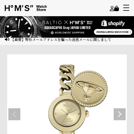
よ
う
こ
【重要】弊社メールアドレスを騙った迷惑メールに関しまして
そ
ゲ
ス
ト
様
ロ
グ
イ
ン
会
員