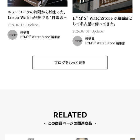
プ
ビ
ラ
ス
ニューヨークの片隅から始まった、
Lorca Watchが奏でる"日常のロ
ス
Hº M' S" WatchStore が路面店と
マン"｜Brand Picks #08
して名古屋に帰ってきた。
2026.07.17
Update.
よ
お
2026.07.01
Update.
投稿者
く
問
HºM'S" WatchStore 編集部
投稿者
HºM'S" WatchStore 編集部
あ
い
る
合
質
わ
ブログをもっと見る
問
せ
RELATED
この商品ページの関連商品