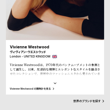
受
雑
注
誌
販
掲
売
載
モ
商
デ
品
ル
Vivienne Westwood
衣
セ
ヴィヴィアン・ウエストウッド
London - UNITED KINGDOM
装
ー
貸
ル
Vivienne Westwoodは、1970年代のパンクムーブメントの象徴と
して誕生し、以来、反逆的な精神とエレガントなスタイルを融合さ
出
せたコレクションで、世界中のファッショニスタから愛されていま
情
す。そのユニークな美学と高い品質を誇る腕時計は、ただの時間を
計るツールではなく、個性を表現するアイテムです。ヴィヴィアン・
報
ウエストウッドの腕時計を身に着けることで、あなたの独自性と革
Vivienne Westwood の腕時計を見る
新性を示し、ファッションに対する独自のアプローチを表現できま
す。
N
A
世界のブランドを探す
e
b