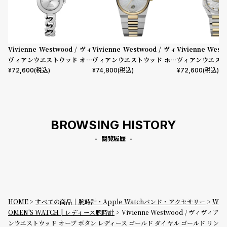
Vivienne Westwood / ヴィ
Vivienne Westwood / ヴィ
Vivienne West
ヴィアンウエストウッド オー
ヴィアンウエストウッド ホク
ヴィアンウエスト
ブ ボタン レディース シルバー
ストン レディース シルバー ホ
ドゲイト - レデ
¥
72,600
(税込)
¥
74,800
(税込)
¥
72,600
(税込)
ダイヤル シルバー リンク チェ
ワイト ダイヤル シルバー ゴー
ー ホワイト ダイ
ーン ブレスレット
ルド ブレスレット
バー ゴールド ブ
BROWSING HISTORY
閲覧履歴
HOME
すべての商品｜腕時計・Apple Watchバンド・アクセサリー
W
OMEN'S WATCH | レディース腕時計
Vivienne Westwood / ヴィヴィア
ンウエストウッド オーブ ボタン レディース ゴールド ダイヤル ゴールド リン