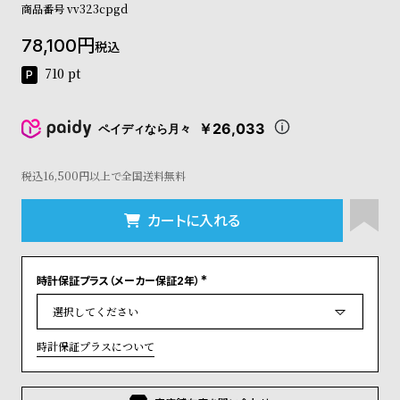
商品番号
vv323cpgd
コ
ー
78,100
ニ
税込
ッ
710
pt
シ
ュ
ヴ
￥26,033
ペイディなら月々
ィ
ヴ
ィ
税込16,500円以上で全国送料無料
ア
ン
カートに入れる
ウ
エ
ス
ト
時計保証プラス（メーカー保証2年）
(
ウ
必
須
ッ
)
ド
時計保証プラスについて
ク
ロ
ノ