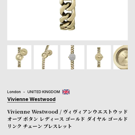
登
録
#Tags
リ
ッ
プ
バ
ル
チ
ッ
ク
ア
London
UNITED KINGDOM
ッ
Vivienne Westwood
プ
ル
Vivienne Westwood / ヴィヴィアンウエストウッド
ウ
オーブ ボタン レディース ゴールド ダイヤル ゴールド
ォ
リンク チェーン ブレスレット
ッ
チ