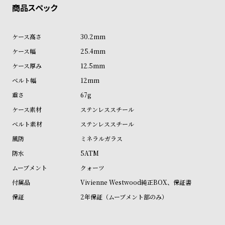
ン
ン
キ
ズ
ン
腕
30.2mm
グ
時
25.4mm
計
12.5mm
レ
キ
12mm
デ
ッ
67g
ィ
ズ
ステンレススチール
ー
腕
ステンレススチール
ス
時
ミネラルガラス
腕
計
5ATM
時
クォーツ
計
Vivienne Westwood純正BOX、保証書
替
ア
2年保証（ムーブメント部のみ）
え
ッ
ベ
プ