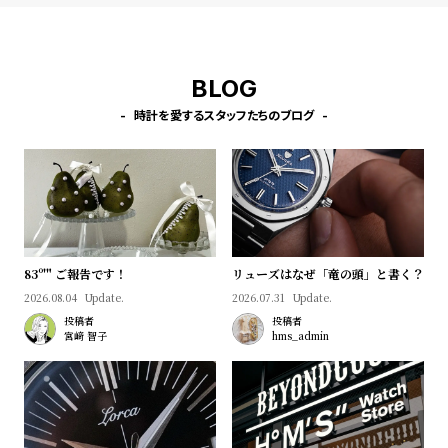
l
e
BLOG
シ
返
ョ
品
時計を愛するスタッフたちのブログ
ッ
に
ピ
つ
ン
い
グ
て
ガ
83º'" ご報告です！
リューズはなぜ「竜の頭」と書く？
イ
2026.08.04
Update.
2026.07.31
Update.
ド
投稿者
投稿者
宮﨑 智子
hms_admin
時
刻
計
印
保
サ
証
ー