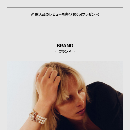
ル
ル
ト
ウ
購入品のレビューを書く（100ptプレゼント）
ォ
ッ
チ
バ
BRAND
ン
ブランド
ド
そ
限
の
定
他
/
の
別
商
注
品
モ
デ
ル