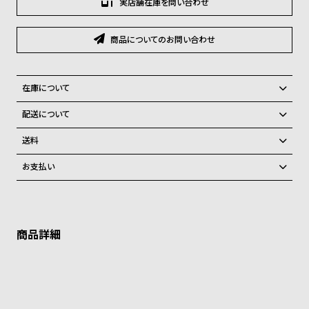
実店舗在庫を問い合わせ
グ
ラ
フ
商品についてのお問い合わせ
全
世
て
界
在庫について
の
の
全国の系列店と在庫を共有しているため、在庫切れの場合がございま
配送について
商
腕
す。
ご注文商品のお届け日数は在庫状況により異なり、
在庫切れの場合、キャンセルをさせて頂きます。
送料
品
時
弊社物流センターからの発送
計
配送料：550円（全国一律）
お支払い
税込16,500円以上で全国送料無料
系列店舗から取り寄せ後に発送
ブ
クレジットカード、Amazon Pay、PayPay、コンビニ後払い、代金引
ラ
換、銀行振込
上記のいずれかでの発送となります。
※限定品・受注販売商品・予約商品はクレジットカード、銀行振込のみ
ン
発送日の確定はご注文確認後となります。場合によってはお届け日時の
ご利用頂けます。
ご希望に沿えない場合もございますので予めご了承くださいませ。
ド
ショッピングガイド
一
詳しくは下記のページをご覧くださいませ。
覧
※ご予約商品・受注商品は、記載のお届け予定での発送となります。
ラ
メ
商品の発送に関しまして