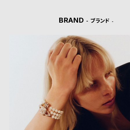
ド
BRAND
ブランド
時
刻
計
印
保
サ
証
ー
プ
ビ
ラ
ス
ス
よ
お
く
問
あ
い