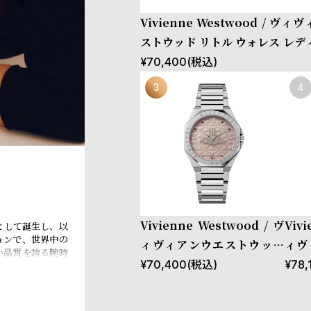
Vivienne Westwood / ヴ
ストウッド リトル ウォレス レデ
ンパン ダイヤル ゴールド ブレス
¥
70,400
(税込)
Vivienne Westwood / ヴ
Viv
象徴として誕生し、以
ョンで、世界中の
ィヴィアンウエストウッド
ィヴ
い品質を誇る腕時
アルドゲイト - レディース
バー
¥
70,400
(税込)
¥
78,
です。ヴィヴィア
自性と革新性を示
ペールピンク ダイヤル & シ
ン 
ルバー ブレスレット
スレ