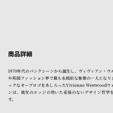
B
S
l
h
o
o
g
p
l
i
s
1970年代のパンクシーンから誕生し、ヴィヴィアン・ウ
t
や英国ファッション界で最も永続的な象徴の一人となり
#
ックなオーブロゴをあしらったVivienne Westwoo
ンは、彼女のエッジの効いた妥協のないデザイン哲学
P
す。
e