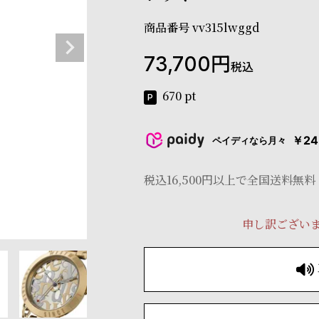
商品番号
vv315lwggd
73,700
税込
670
pt
￥24
ペイディなら月々
税込16,500円以上で全国送料無料
申し訳ござい