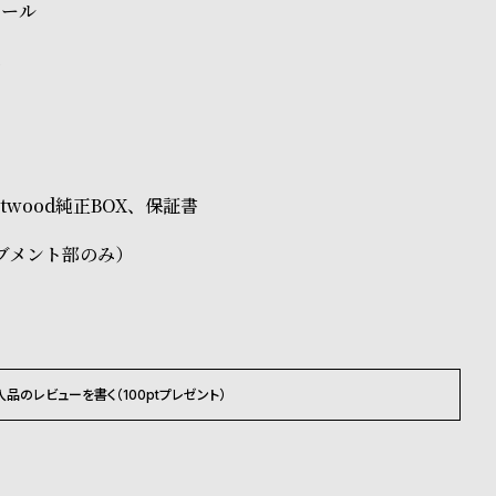
チール
ス
Westwood純正BOX、保証書
ブメント部のみ）
入品のレビューを書く（100ptプレゼント）