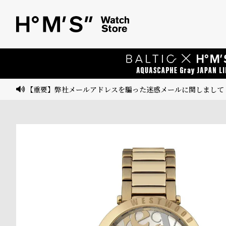
ベ
プ
ル
ル
ト
ウ
ォ
ッ
【重要】弊社メールアドレスを騙った迷惑メールに関しまして
チ
バ
ン
ド
そ
限
の
定
他
/