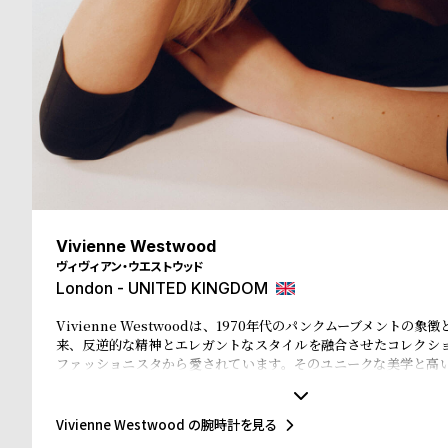
る
合
質
わ
問
せ
Vivienne Westwood
ヴィヴィアン・ウエストウッド
London - UNITED KINGDOM
Vivienne Westwoodは、1970年代のパンクムーブメントの
来、反逆的な精神とエレガントなスタイルを融合させたコレクシ
ファッショニスタから愛されています。そのユニークな美学と高
計は、ただの時間を計るツールではなく、個性を表現するアイテム
ン・ウエストウッドの腕時計を身に着けることで、あなたの独
し、ファッションに対する独自のアプローチを表現できます。
Vivienne Westwood の腕時計を見る