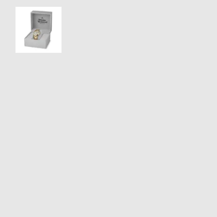
衣
セ
装
ー
貸
ル
出
情
報
N
A
e
b
w
o
s
u
t