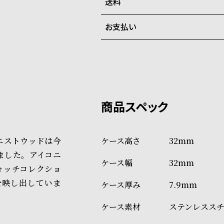
在庫切れの場合、キャンセルを
送料
ご注文商品のお届け日数は在庫
お支払い
弊社物流センターからの発送
配送料：550円（全国一律）
系列店舗から取り寄せ後に発
税込16,500円以上で全国送料無
クレジットカード、Amazon P
上記のいずれかでの発送となり
※限定品・受注販売商品・予約
発送日の確定はご注文確認後と
ショッピングガイド
場合もございますので予めご了
詳しくは下記のページをご覧く
エストウッドは今
32mm
※ご予約商品・受注商品は、記
ました。アイコニ
32mm
商品の発送に関しまして
dウォッチコレクショ
を映し出していま
7.9mm
ステンレスス