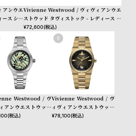
ィヴィアンウエ
Vivienne Westwood / ヴィヴィアンウエ
ィース シャ
ストウッド タヴィストック - レディース シ
レット
ャンパン サンレイ ダイヤル & ゴールド ブレ
¥
72,600
(税込)
スレット
ienne Westwood / ヴ
Vivienne Westwood / ヴ
ィアンウエストウッド
ィヴィアンウエストウッド
ウィック - ライトグリー
ホクストン レディース ブラ
100
(税込)
¥
78,100
(税込)
ダイヤル & シルバー ブレ
ック ダイヤル ゴールド ブレ
ット
スレット