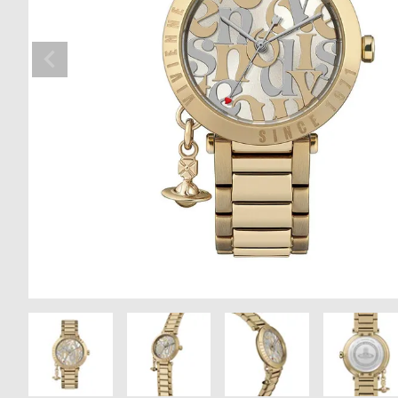
の
別
商
注
品
モ
デ
ル
受
雑
注
誌
販
掲
売
載
モ
商
デ
品
ル