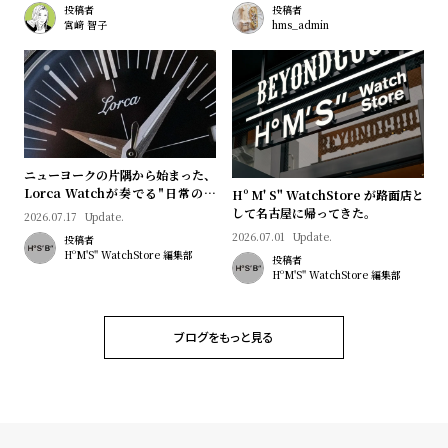
プ
ビ
投稿者
投稿者
宮﨑 智子
hms_admin
ラ
ス
ス
よ
お
く
問
あ
い
る
合
ニューヨークの片隅から始まった、
Lorca Watchが奏でる"日常のロ
Hº M' S" WatchStore が路面店と
質
わ
マン"｜Brand Picks #08
して名古屋に帰ってきた。
2026.07.17
Update.
問
せ
2026.07.01
Update.
投稿者
HºM'S" WatchStore 編集部
投稿者
HºM'S" WatchStore 編集部
ブログをもっと見る