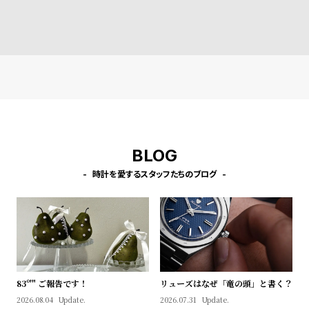
l
ストラップ ラカンドン ブル
ストラップ ベインブリッジ
ストラップ ラカン
ー レザー ［対応ケース：44
ブラウンレザー ［対応ケー
ートレザー ［対応
e
mm、45mm、46mm、49
ス：44mm、45mm、46m
4mm、45mm、4
mm、Ultra］
m、49mm、Ultra］
mm、Ultra］
シ
返
ョ
品
ッ
に
ピ
つ
ン
い
BLOG
グ
て
ガ
時計を愛するスタッフたちのブログ
イ
ド
時
刻
計
印
保
サ
83º'" ご報告です！
リューズはなぜ「竜の頭」と書く？
証
ー
2026.08.04
Update.
2026.07.31
Update.