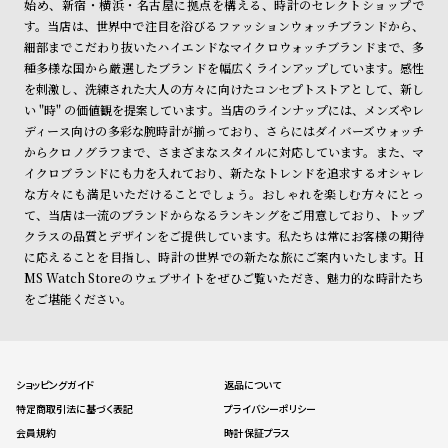
始め、新宿・横浜・名古屋に拠点を構える、時計のセレクトショップで
す。当店は、世界中で注目を浴びるファッションウォッチブランドから、
細部までこだわり抜いたハイエンドなマイクロウォッチブランドまで、多
種多様な国から厳選したブランドを幅広くラインアップしています。感性
を刺激し、洗練された大人の方々に向けたコンセプトストアとして、新し
い "時" の価値観を提案しています。当店のラインナップには、メンズやレ
ディース向けの多彩な腕時計が揃っており、さらにはダイバーズウォッチ
からクロノグラフまで、さまざまなスタイルに対応しています。また、マ
イクロブランドにも力を入れており、新たなトレンドを追求するオシャレ
な方々にも満足いただけることでしょう。おしゃれを楽しむ方々にとっ
て、当店は一流のブランドからなるランキングをご用意しており、トップ
クラスの品質とデザインをご提供しています。私たちは常にお客様の期待
に応えることを目指し、時計の世界での新たな旅にご案内いたします。H
MS Watch Storeのウェブサイトをぜひご覧いただき、魅力的な時計たち
をご堪能ください。
ショッピングガイド
返品について
特定商取引法に基づく表記
プライバシーポリシー
会員規約
時計保証プラス