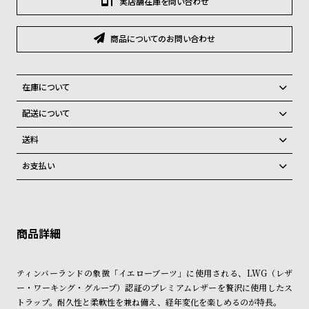
実店舗在庫を問い合わせ
グ
ラ
フ
商品についてのお問い合わせ
全
世
て
界
在庫について
の
の
全国の系列店と在庫を共有しているため、在庫切れの場合がございま
配送について
商
腕
す。
ご注文商品のお届け日数は在庫状況により異なり、
在庫切れの場合、キャンセルをさせて頂きます。
送料
品
時
弊社物流センターからの発送
配送料：550円（全国一律）
計
お支払い
税込16,500円以上で全国送料無料
系列店舗から取り寄せ後に発送
ブ
クレジットカード、Amazon Pay、PayPay、コンビニ後払い、代金引
ラ
換、銀行振込
上記のいずれかでの発送となります。
※限定品・受注販売商品・予約商品はクレジットカード、銀行振込のみ
発送日の確定はご注文確認後となります。場合によってはお届け日時の
ン
ご利用頂けます。
ご希望に沿えない場合もございますので予めご了承くださいませ。
ド
ショッピングガイド
一
詳しくは下記のページをご覧くださいませ。
ティンバーランドの象徴「イエローブーツ」に使用される、LWG（レザ
※ご予約商品・受注商品は、記載のお届け予定での発送となります。
覧
ー・ワーキング・グループ）認証のプレミアムレザーを贅沢に使用したス
ラ
メ
トラップ。耐久性と柔軟性を兼ね備え、経年変化を楽しめるのが特長。
商品の発送に関しまして