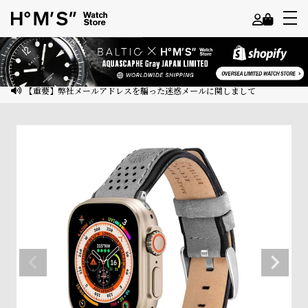
よ
う
こ
【重要】弊社メールアドレスを騙った迷惑メールに関しまして
そ
ゲ
ス
ト
様
ロ
グ
イ
ン
会
員