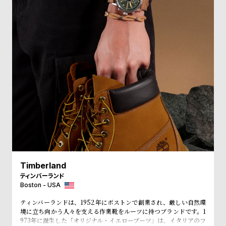
受
雑
注
誌
販
掲
売
載
モ
商
デ
品
ル
衣
セ
装
ー
貸
ル
出
情
Timberland
報
ティンバーランド
Boston - USA
N
A
ティンバーランドは、1952年にボストンで創業され、厳しい自然環
境に立ち向かう人々を支える作業靴をルーツに持つブランドです。1
e
b
973年に誕生した「オリジナル・イエローブーツ」は、イタリアのフ