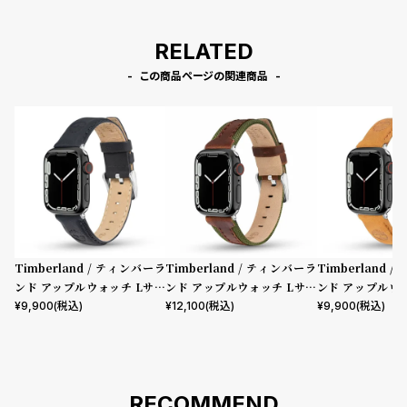
RELATED
この商品ページの関連商品
Timberland / ティンバーラ
Timberland / ティンバーラ
Timberland 
ンド アップルウォッチ Lサイ
ンド アップルウォッチ Lサイ
ンド アップルウ
ズ（ベルト幅22mm）バンド
ズ（ベルト幅22mm）バンド
ズ（ベルト幅22
¥
9,900
(税込)
¥
12,100
(税込)
¥
9,900
(税込)
ストラップ ラカンドン ブルー
ストラップ ベインブリッジ ブ
ストラップ ラカ
レザー ［対応ケース：44m
ラウンレザー ［対応ケース：4
トレザー ［対応
m、45mm、46mm、49m
4mm、45mm、46mm、49
m、45mm、4
m、Ultra］
mm、Ultra］
m、Ultra］
RECOMMEND