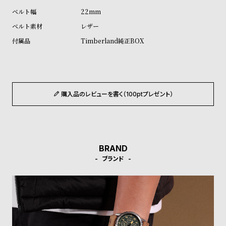
ル
ル
22mm
ト
ウ
レザー
ォ
Timberland純正BOX
ッ
チ
バ
ン
購入品のレビューを書く（100ptプレゼント）
ド
そ
限
の
定
他
/
BRAND
ブランド
の
別
商
注
品
モ
デ
ル