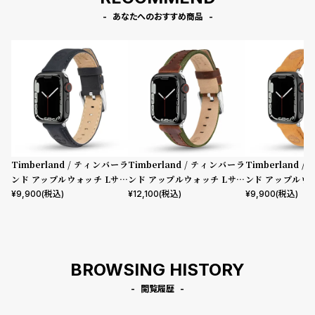
あなたへのおすすめ商品
Timberland / ティンバーラ
Timberland / ティンバーラ
Timberland 
ンド アップルウォッチ Lサイ
ンド アップルウォッチ Lサイ
ンド アップルウ
ズ（ベルト幅22mm）バンド
ズ（ベルト幅22mm）バンド
ズ（ベルト幅22
¥
9,900
(税込)
¥
12,100
(税込)
¥
9,900
(税込)
ストラップ ラカンドン ブルー
ストラップ ベインブリッジ ブ
ストラップ ラカ
レザー ［対応ケース：44m
ラウンレザー ［対応ケース：4
トレザー ［対応
m、45mm、46mm、49m
4mm、45mm、46mm、49
m、45mm、4
m、Ultra］
mm、Ultra］
m、Ultra］
BROWSING HISTORY
閲覧履歴