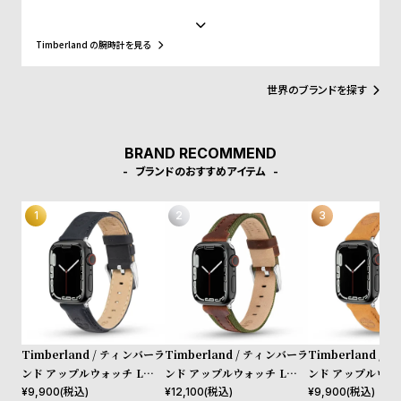
w
o
ァッションシーンやニューヨークのヒップホップカルチャー、そし
て東京・原宿のストリート文化まで、世界中のカルチャーと深く結
s
u
びつき、50年以上にわたり進化を続けてきました。近年はサステナ
Timberland の腕時計を見る
ビリティを推進し、リサイクル素材を使ったEarthkeepers®シリー
t
ズやReBOTL技術の導入、循環型デザイン、再生可能農業によるレ
B
S
ザー調達など、環境配慮型の製品開発を積極的に進めています。今
世界のブランドを探す
回のコレクションでも、責任ある素材調達と環境配慮が徹底されて
l
h
います。
o
o
BRAND RECOMMEND
g
p
ブランドのおすすめアイテム
l
i
s
t
#
P
e
Timberland / ティンバーラ
Timberland / ティンバーラ
Timberland /
o
ンド アップルウォッチ Lサイ
ンド アップルウォッチ Lサイ
ンド アップルウォ
p
ズ（ベルト幅22mm）バンド
ズ（ベルト幅22mm）バンド
ズ（ベルト幅22m
¥
9,900
(税込)
¥
12,100
(税込)
¥
9,900
(税込)