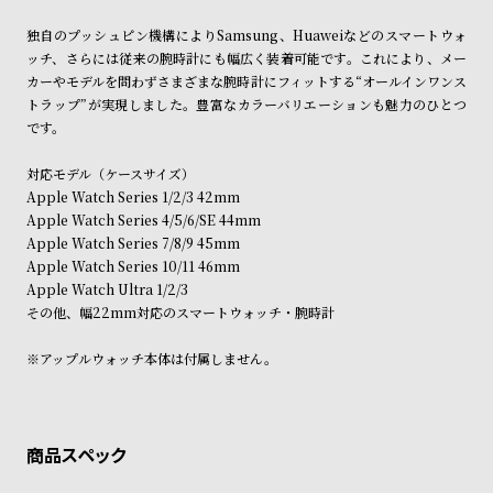
ン
ン
独自のプッシュピン機構によりSamsung、Huaweiなどのスマートウォ
キ
ズ
ッチ、さらには従来の腕時計にも幅広く装着可能です。これにより、メー
ン
腕
カーやモデルを問わずさまざまな腕時計にフィットする“オールインワンス
グ
時
トラップ”が実現しました。豊富なカラーバリエーションも魅力のひとつ
です。
計
レ
キ
対応モデル（ケースサイズ）
デ
ッ
Apple Watch Series 1/2/3 42mm
Apple Watch Series 4/5/6/SE 44mm
ィ
ズ
Apple Watch Series 7/8/9 45mm
ー
腕
Apple Watch Series 10/11 46mm
ス
時
Apple Watch Ultra 1/2/3
その他、幅22mm対応のスマートウォッチ・腕時計
腕
計
時
※アップルウォッチ本体は付属しません。
計
替
ア
え
ッ
ベ
プ