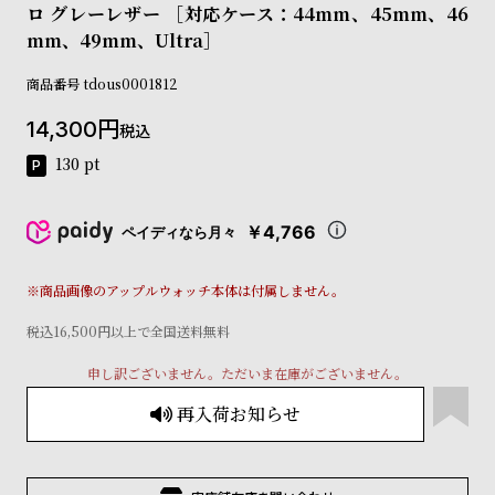
ロ グレーレザー ［対応ケース：44mm、45mm、46
コ
ー
mm、49mm、Ultra］
ニ
ッ
商品番号
tdous0001812
シ
ュ
14,300
税込
ヴ
130
pt
ィ
ヴ
ィ
￥4,766
ペイディなら月々
ア
ン
ウ
※商品画像のアップルウォッチ本体は付属しません。
エ
ス
税込16,500円以上で全国送料無料
ト
ウ
申し訳ございません。ただいま在庫がございません。
ッ
再入荷お知らせ
ド
ク
ロ
ノ