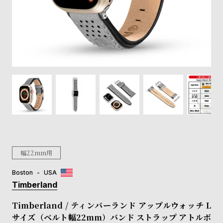
登
録
#Tags
リ
ッ
プ
バ
ル
チ
ッ
ク
ア
幅22mm用
ッ
プ
Boston
USA
ル
Timberland
ウ
ォ
Timberland / ティンバーランド アップルウォッチ L
ッ
サイズ（ベルト幅22mm）バンド ストラップ アトルボ
チ