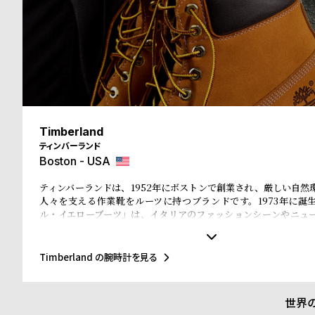
る
合
質
わ
問
せ
Timberland
ティンバーランド
Boston - USA
ティンバーランドは、1952年にボストンで創業され、厳しい自然
人々を支える作業靴をルーツに持つブランドです。1973年に誕
ル・イエローブーツ」は、イタリアのファッションシーンやニュ
ホップカルチャー、そして東京・原宿のストリート文化まで、世
と深く結びつき、50年以上にわたり進化を続けてきました。近年
ィを推進し、リサイクル素材を使ったEarthkeepers®シリーズやR
Timberland の腕時計を見る
入、循環型デザイン、再生可能農業によるレザー調達など、環境
を積極的に進めています。今回のコレクションでも、責任ある素
が徹底されています。
世界