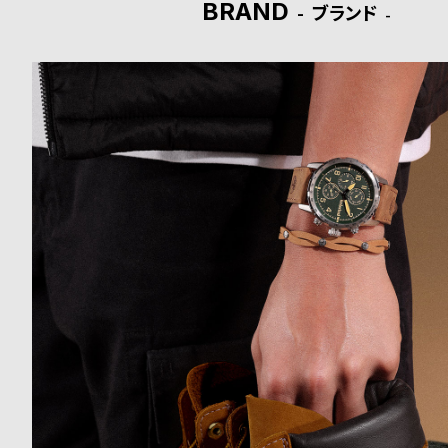
BRAND
ブランド
ド
時
刻
計
印
保
サ
証
ー
プ
ビ
ラ
ス
ス
よ
お
く
問
あ
い