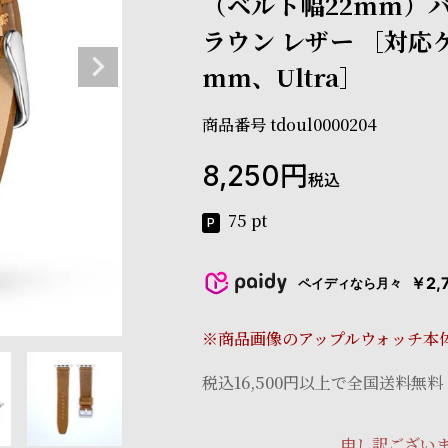
（ベルト幅22mm）バ
ラウン レザー ［対応
mm、Ultra］
商品番号
tdoul0000204
8,250
税込
75
pt
￥2,
ペイディなら月々
※商品画像のアップルウォッチ本
税込16,500円以上で全国送料無料
申し訳ござい