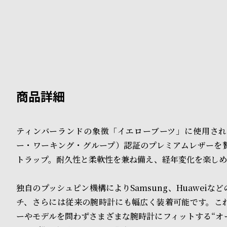
B
S
l
h
o
o
g
p
l
i
ティンバーランドの象徴「イエローブーツ」に使用され
s
ー・ワーキング・グループ）認証のプレミアムレザーを
t
トラップ。耐久性と柔軟性を兼ね備え、経年変化を楽しめ
#
独自のプッシュピン機構によりSamsung、Huaweiな
P
チ、さらには従来の腕時計にも幅広く装着可能です。こ
e
ーやモデルを問わずさまざまな腕時計にフィットする“オ