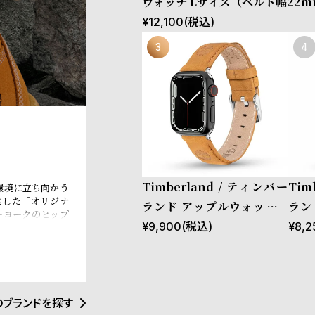
ウォッチ Lサイズ（ベルト幅22
ストラップ ベインブリッジ ブラ
¥
12,100
(税込)
［対応ケース：44mm、45mm
49mm、Ultra］
Timberland / ティンバー
Tim
環境に立ち向かう
生した「オリジナ
ランド アップルウォッチ L
ラン
ーヨークのヒップ
サイズ（ベルト幅22mm）
サイ
¥
9,900
(税込)
¥
8,2
界中のカルチャー
はサステナビリテ
バンド ストラップ ラカンド
バン
eBOTL技術の導
ン ウィートレザー ［対応ケ
ーン
配慮型の製品開発
材調達と環境配慮
ース：44mm、45mm、46
ース
のブランドを探す
mm、49mm、Ultra］
mm、