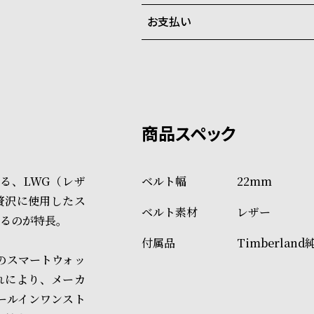
ご注文商品のお届け日数は在庫
お支払い
弊社物流センターからの発送
配送料：550円（全国一律）
系列店舗から取り寄せ後に発
税込16,500円以上で全国送料無
クレジットカード、Amazon P
上記のいずれかでの発送となり
※限定品・受注販売商品・予約
発送日の確定はご注文確認後と
ショッピングガイド
場合もございますので予めご了
詳しくは下記のページをご覧く
る、LWG（レザ
22mm
※ご予約商品・受注商品は、記
贅沢に使用したス
レザー
商品の発送に関しまして
るのが特長。
Timberland
どのスマートウォッ
れにより、メーカ
ールインワンスト