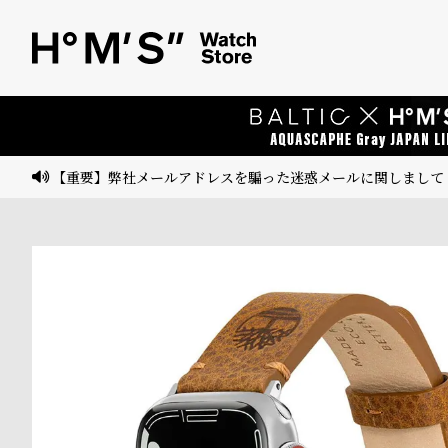
ベ
プ
ル
ル
ト
ウ
ォ
ッ
【重要】弊社メールアドレスを騙った迷惑メールに関しまして
チ
バ
ン
ド
そ
限
の
定
他
/