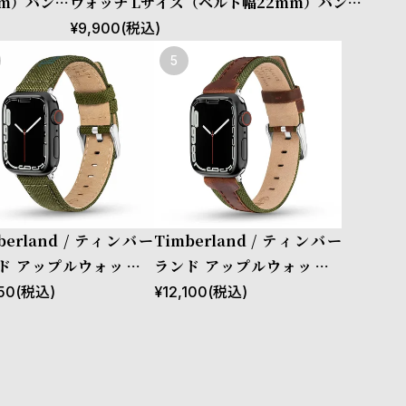
mm）バンド
ウォッチ Lサイズ（ベルト幅22mm）バンド
ウンレザー
ストラップ ラカンドン ブルー レザー ［対応
¥
9,900
(税込)
、46mm、
ケース：44mm、45mm、46mm、49m
m、Ultra］
berland / ティンバー
Timberland / ティンバー
ド アップルウォッチ L
ランド アップルウォッチ S
ズ（ベルト幅22mm）
サイズ（ベルト幅20mm）
50
(税込)
¥
12,100
(税込)
ド ストラップ サポ グリ
バンド ストラップ ベインブ
 ファブリック ［対応ケ
リッジ ブラウンレザー ［対
：44mm、45mm、46
応ケース：38mm、40m
49mm、Ultra］
m、41mm、42mm（seri