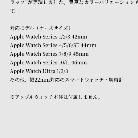
o
ラップ”が実現しました。豊富なカラーバリエーション
す。
p
l
対応モデル（ケースサイズ）
e
Apple Watch Series 1/2/3 42mm
Apple Watch Series 4/5/6/SE 44mm
Apple Watch Series 7/8/9 45mm
シ
返
Apple Watch Series 10/11 46mm
ョ
品
Apple Watch Ultra 1/2/3
ッ
に
その他、幅22mm対応のスマートウォッチ・腕時計
ピ
つ
※アップルウォッチ本体は付属しません。
ン
い
グ
て
ガ
イ