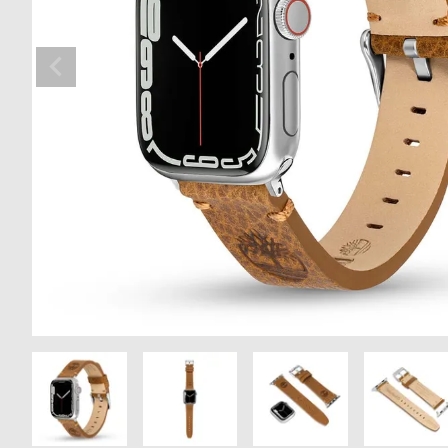
の
別
商
注
品
モ
デ
ル
受
雑
注
誌
販
掲
売
載
モ
商
デ
品
ル