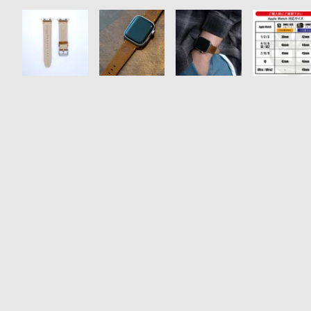
衣
セ
装
ー
貸
ル
出
情
報
N
A
e
b
w
o
s
u
t