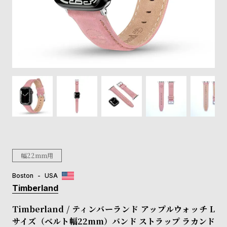
登
録
#Tags
リ
ッ
プ
バ
ル
チ
ッ
ク
ア
幅22mm用
ッ
プ
Boston
USA
ル
Timberland
ウ
ォ
Timberland / ティンバーランド アップルウォッチ L
ッ
サイズ（ベルト幅22mm）バンド ストラップ ラカンド
チ