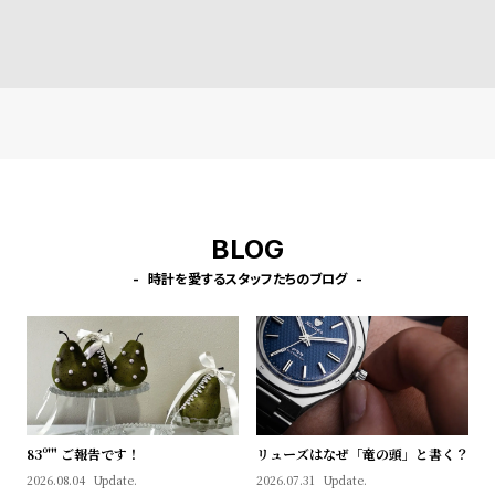
l
ストラップ ラカンドン ブル
ストラップ ベインブリッジ
ストラップ ラカン
ー レザー ［対応ケース：44
ブラウンレザー ［対応ケー
ートレザー ［対応
e
mm、45mm、46mm、49
ス：44mm、45mm、46m
4mm、45mm、4
mm、Ultra］
m、49mm、Ultra］
mm、Ultra］
シ
返
ョ
品
ッ
に
ピ
つ
ン
い
BLOG
グ
て
ガ
時計を愛するスタッフたちのブログ
イ
ド
時
刻
計
印
保
サ
83º'" ご報告です！
リューズはなぜ「竜の頭」と書く？
証
ー
2026.08.04
Update.
2026.07.31
Update.