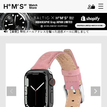
よ
う
こ
【重要】弊社メールアドレスを騙った迷惑メールに関しまして
そ
ゲ
ス
ト
様
ロ
グ
イ
ン
会
員