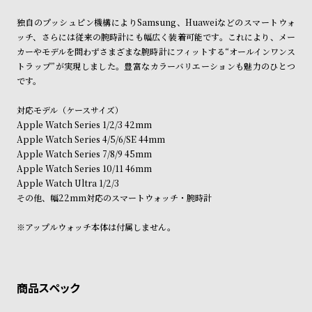
ン
ン
独自のプッシュピン機構によりSamsung、Huaweiなどのスマートウォ
キ
ズ
ッチ、さらには従来の腕時計にも幅広く装着可能です。これにより、メー
ン
腕
カーやモデルを問わずさまざまな腕時計にフィットする“オールインワンス
グ
時
トラップ”が実現しました。豊富なカラーバリエーションも魅力のひとつ
です。
計
レ
キ
対応モデル（ケースサイズ）
デ
ッ
Apple Watch Series 1/2/3 42mm
Apple Watch Series 4/5/6/SE 44mm
ィ
ズ
Apple Watch Series 7/8/9 45mm
ー
腕
Apple Watch Series 10/11 46mm
ス
時
Apple Watch Ultra 1/2/3
その他、幅22mm対応のスマートウォッチ・腕時計
腕
計
時
※アップルウォッチ本体は付属しません。
計
替
ア
え
ッ
ベ
プ