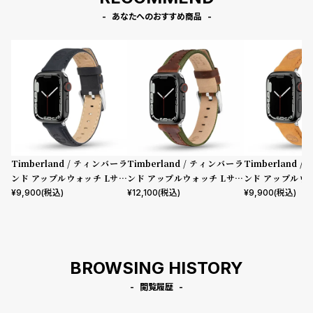
あなたへのおすすめ商品
Timberland / ティンバーラ
Timberland / ティンバーラ
Timberland 
ンド アップルウォッチ Lサイ
ンド アップルウォッチ Lサイ
ンド アップルウ
ズ（ベルト幅22mm）バンド
ズ（ベルト幅22mm）バンド
ズ（ベルト幅22
¥
9,900
(税込)
¥
12,100
(税込)
¥
9,900
(税込)
ストラップ ラカンドン ブルー
ストラップ ベインブリッジ ブ
ストラップ ラカ
レザー ［対応ケース：44m
ラウンレザー ［対応ケース：4
トレザー ［対応
m、45mm、46mm、49m
4mm、45mm、46mm、49
m、45mm、4
m、Ultra］
mm、Ultra］
m、Ultra］
BROWSING HISTORY
閲覧履歴