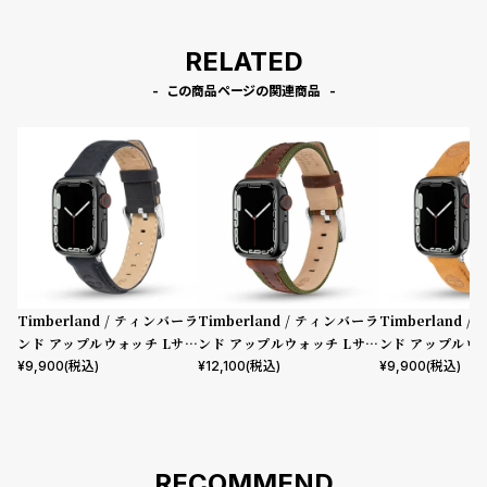
RELATED
この商品ページの関連商品
Timberland / ティンバーラ
Timberland / ティンバーラ
Timberland 
ンド アップルウォッチ Lサイ
ンド アップルウォッチ Lサイ
ンド アップルウ
ズ（ベルト幅22mm）バンド
ズ（ベルト幅22mm）バンド
ズ（ベルト幅22
¥
9,900
(税込)
¥
12,100
(税込)
¥
9,900
(税込)
ストラップ ラカンドン ブルー
ストラップ ベインブリッジ ブ
ストラップ ラカ
レザー ［対応ケース：44m
ラウンレザー ［対応ケース：4
トレザー ［対応
m、45mm、46mm、49m
4mm、45mm、46mm、49
m、45mm、4
m、Ultra］
mm、Ultra］
m、Ultra］
RECOMMEND