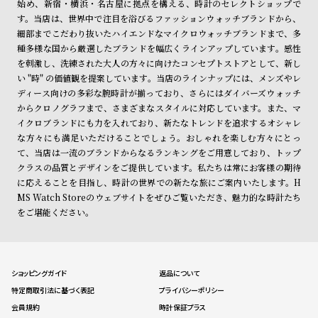
始め、新宿・横浜・名古屋に拠点を構える、時計のセレクトショップで
す。当店は、世界中で注目を浴びるファッションウォッチブランドから、
細部までこだわり抜いたハイエンドなマイクロウォッチブランドまで、多
種多様な国から厳選したブランドを幅広くラインアップしています。感性
を刺激し、洗練された大人の方々に向けたコンセプトストアとして、新し
い "時" の価値観を提案しています。当店のラインナップには、メンズやレ
ディース向けの多彩な腕時計が揃っており、さらにはダイバーズウォッチ
からクロノグラフまで、さまざまなスタイルに対応しています。また、マ
イクロブランドにも力を入れており、新たなトレンドを追求するオシャレ
な方々にも満足いただけることでしょう。おしゃれを楽しむ方々にとっ
て、当店は一流のブランドからなるランキングをご用意しており、トップ
クラスの品質とデザインをご提供しています。私たちは常にお客様の期待
に応えることを目指し、時計の世界での新たな旅にご案内いたします。H
MS Watch Storeのウェブサイトをぜひご覧いただき、魅力的な時計たち
をご堪能ください。
ショッピングガイド
返品について
特定商取引法に基づく表記
プライバシーポリシー
会員規約
時計保証プラス