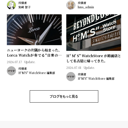
プ
ビ
投稿者
投稿者
宮﨑 智子
hms_admin
ラ
ス
ス
よ
お
く
問
あ
い
る
合
ニューヨークの片隅から始まった、
Lorca Watchが奏でる"日常のロ
Hº M' S" WatchStore が路面店と
質
わ
マン"｜Brand Picks #08
して名古屋に帰ってきた。
2026.07.17
Update.
問
せ
2026.07.01
Update.
投稿者
HºM'S" WatchStore 編集部
投稿者
HºM'S" WatchStore 編集部
ブログをもっと見る