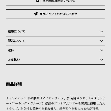
実店舗在庫を問い合わせ
グ
ラ
フ
商品についてのお問い合わせ
全
世
て
界
在庫について
の
の
全国の系列店と在庫を共有しているため、在庫切れの場合がございま
配送について
商
腕
す。
ご注文商品のお届け日数は在庫状況により異なり、
在庫切れの場合、キャンセルをさせて頂きます。
送料
品
時
弊社物流センターからの発送
配送料：550円（全国一律）
計
お支払い
税込16,500円以上で全国送料無料
系列店舗から取り寄せ後に発送
ブ
クレジットカード、Amazon Pay、PayPay、コンビニ後払い、代金引
ラ
換、銀行振込
上記のいずれかでの発送となります。
※限定品・受注販売商品・予約商品はクレジットカード、銀行振込のみ
発送日の確定はご注文確認後となります。場合によってはお届け日時の
ン
ご利用頂けます。
ご希望に沿えない場合もございますので予めご了承くださいませ。
ド
ショッピングガイド
一
詳しくは下記のページをご覧くださいませ。
ティンバーランドの象徴「イエローブーツ」に使用される、LWG（レザ
※ご予約商品・受注商品は、記載のお届け予定での発送となります。
覧
ー・ワーキング・グループ）認証のプレミアムレザーを贅沢に使用したス
ラ
メ
トラップ。耐久性と柔軟性を兼ね備え、経年変化を楽しめるのが特長。
商品の発送に関しまして