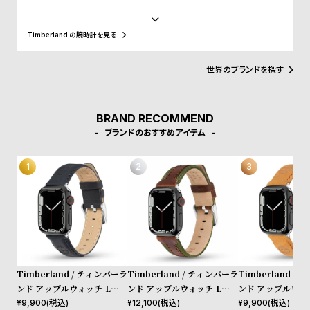
w
o
ァッションシーンやニューヨークのヒップホップカルチャー、そし
て東京・原宿のストリート文化まで、世界中のカルチャーと深く結
s
u
びつき、50年以上にわたり進化を続けてきました。近年はサステナ
Timberland の腕時計を見る
ビリティを推進し、リサイクル素材を使ったEarthkeepers®シリー
t
ズやReBOTL技術の導入、循環型デザイン、再生可能農業によるレ
B
S
ザー調達など、環境配慮型の製品開発を積極的に進めています。今
世界のブランドを探す
回のコレクションでも、責任ある素材調達と環境配慮が徹底されて
l
h
います。
o
o
BRAND RECOMMEND
g
p
ブランドのおすすめアイテム
l
i
s
t
#
P
e
Timberland / ティンバーラ
Timberland / ティンバーラ
Timberland /
o
ンド アップルウォッチ Lサイ
ンド アップルウォッチ Lサイ
ンド アップルウォ
p
ズ（ベルト幅22mm）バンド
ズ（ベルト幅22mm）バンド
ズ（ベルト幅22m
¥
9,900
(税込)
¥
12,100
(税込)
¥
9,900
(税込)