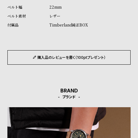
ル
ル
22mm
ト
ウ
レザー
ォ
Timberland純正BOX
ッ
チ
バ
ン
購入品のレビューを書く（100ptプレゼント）
ド
そ
限
の
定
他
/
BRAND
ブランド
の
別
商
注
品
モ
デ
ル