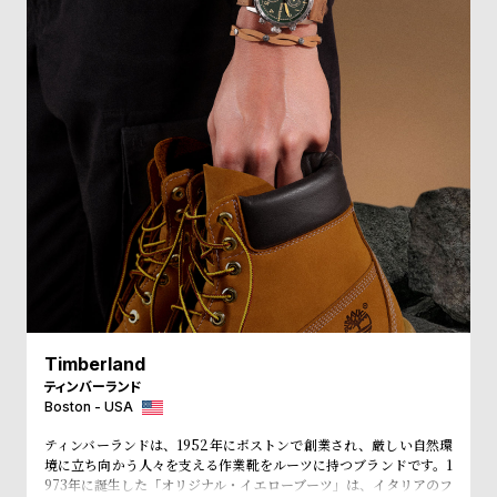
受
雑
注
誌
販
掲
売
載
モ
商
デ
品
ル
衣
セ
装
ー
貸
ル
出
情
Timberland
報
ティンバーランド
Boston - USA
N
A
ティンバーランドは、1952年にボストンで創業され、厳しい自然環
境に立ち向かう人々を支える作業靴をルーツに持つブランドです。1
e
b
973年に誕生した「オリジナル・イエローブーツ」は、イタリアのフ