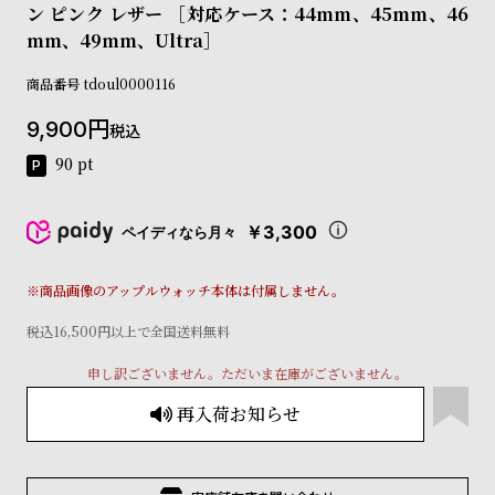
ン ピンク レザー ［対応ケース：44mm、45mm、46
コ
ー
mm、49mm、Ultra］
ニ
ッ
商品番号
tdoul0000116
シ
ュ
9,900
税込
ヴ
90
pt
ィ
ヴ
ィ
￥3,300
ペイディなら月々
ア
ン
ウ
※商品画像のアップルウォッチ本体は付属しません。
エ
ス
税込16,500円以上で全国送料無料
ト
ウ
申し訳ございません。ただいま在庫がございません。
ッ
再入荷お知らせ
ド
ク
ロ
ノ