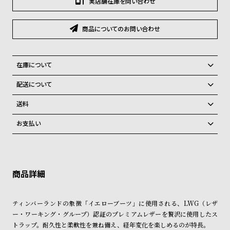
実店舗在庫を問い合わせ
グ
ラ
フ
商品についてのお問い合わせ
全
世
て
界
在庫について
の
の
全国の系列店と在庫を共有しているため、在庫切れの場合がございま
配送について
商
腕
す。
ご注文商品のお届け日数は在庫状況により異なり、
在庫切れの場合、キャンセルをさせて頂きます。
送料
品
時
弊社物流センターからの発送
配送料：550円（全国一律）
計
お支払い
税込16,500円以上で全国送料無料
系列店舗から取り寄せ後に発送
ブ
クレジットカード、Amazon Pay、PayPay、コンビニ後払い、代金引
ラ
換、銀行振込
上記のいずれかでの発送となります。
※限定品・受注販売商品・予約商品はクレジットカード、銀行振込のみ
発送日の確定はご注文確認後となります。場合によってはお届け日時の
ン
ご利用頂けます。
ご希望に沿えない場合もございますので予めご了承くださいませ。
ド
ショッピングガイド
一
詳しくは下記のページをご覧くださいませ。
ティンバーランドの象徴「イエローブーツ」に使用される、LWG（レザ
※ご予約商品・受注商品は、記載のお届け予定での発送となります。
覧
ー・ワーキング・グループ）認証のプレミアムレザーを贅沢に使用したス
ラ
メ
トラップ。耐久性と柔軟性を兼ね備え、経年変化を楽しめるのが特長。
商品の発送に関しまして