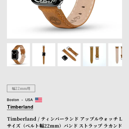
登
録
#Tags
リ
ッ
プ
バ
ル
チ
ッ
ク
ア
幅22mm用
ッ
プ
Boston
USA
ル
Timberland
ウ
ォ
Timberland / ティンバーランド アップルウォッチ L
ッ
サイズ（ベルト幅22mm）バンド ストラップ ラカンド
チ