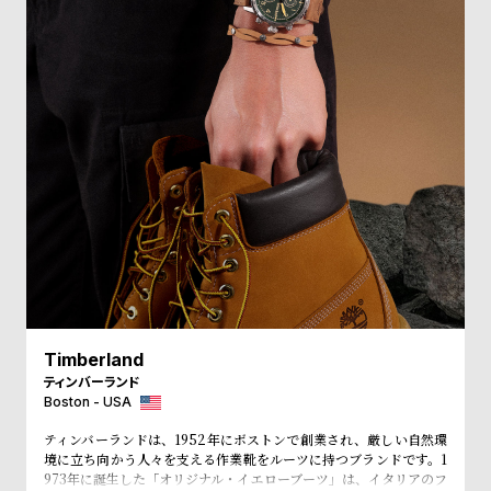
受
雑
注
誌
販
掲
売
載
モ
商
デ
品
ル
衣
セ
装
ー
貸
ル
出
情
Timberland
報
ティンバーランド
Boston - USA
N
A
ティンバーランドは、1952年にボストンで創業され、厳しい自然環
境に立ち向かう人々を支える作業靴をルーツに持つブランドです。1
e
b
973年に誕生した「オリジナル・イエローブーツ」は、イタリアのフ