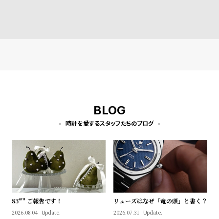
l
ストラップ ベインブリッジ
ストラップ ラカンドン ブル
ストラップ ラカン
ブラウンレザー ［対応ケー
ー レザー ［対応ケース：44
ートレザー ［対応
e
ス：44mm、45mm、46m
mm、45mm、46mm、49
4mm、45mm、4
m、49mm、Ultra］
mm、Ultra］
mm、Ultra］
シ
返
ョ
品
ッ
に
ピ
つ
ン
い
BLOG
グ
て
ガ
時計を愛するスタッフたちのブログ
イ
ド
時
刻
計
印
保
サ
83º'" ご報告です！
リューズはなぜ「竜の頭」と書く？
証
ー
2026.08.04
Update.
2026.07.31
Update.