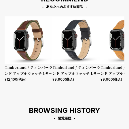
あなたへのおすすめ商品
Timberland / ティンバーラ
Timberland / ティンバーラ
Timberland 
ンド アップルウォッチ Lサイ
ンド アップルウォッチ Lサイ
ンド アップルウ
ズ（ベルト幅22mm）バンド
ズ（ベルト幅22mm）バンド
ズ（ベルト幅22
¥
12,100
(税込)
¥
9,900
(税込)
¥
9,900
(税込)
ストラップ ベインブリッジ ブ
ストラップ ラカンドン ブルー
ストラップ ラカ
ラウンレザー ［対応ケース：4
レザー ［対応ケース：44m
トレザー ［対応
4mm、45mm、46mm、49
m、45mm、46mm、49m
m、45mm、4
mm、Ultra］
m、Ultra］
m、Ultra］
BROWSING HISTORY
閲覧履歴