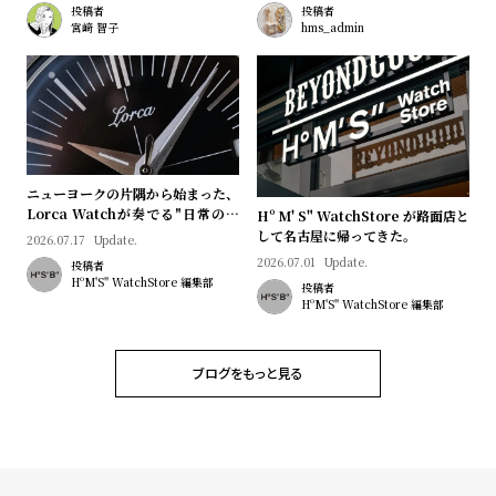
プ
ビ
投稿者
投稿者
宮﨑 智子
hms_admin
ラ
ス
ス
よ
お
く
問
あ
い
る
合
ニューヨークの片隅から始まった、
Lorca Watchが奏でる"日常のロ
Hº M' S" WatchStore が路面店と
質
わ
マン"｜Brand Picks #08
して名古屋に帰ってきた。
2026.07.17
Update.
問
せ
2026.07.01
Update.
投稿者
HºM'S" WatchStore 編集部
投稿者
HºM'S" WatchStore 編集部
ブログをもっと見る