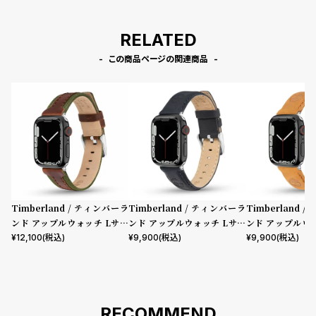
RELATED
この商品ページの関連商品
Timberland / ティンバーラ
Timberland / ティンバーラ
Timberland 
ンド アップルウォッチ Lサイ
ンド アップルウォッチ Lサイ
ンド アップルウ
ズ（ベルト幅22mm）バンド
ズ（ベルト幅22mm）バンド
ズ（ベルト幅22
¥
12,100
(税込)
¥
9,900
(税込)
¥
9,900
(税込)
ストラップ ベインブリッジ ブ
ストラップ ラカンドン ブルー
ストラップ ラカ
ラウンレザー ［対応ケース：4
レザー ［対応ケース：44m
トレザー ［対応
4mm、45mm、46mm、49
m、45mm、46mm、49m
m、45mm、4
mm、Ultra］
m、Ultra］
m、Ultra］
RECOMMEND