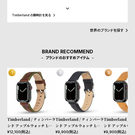
w
o
ァッションシーンやニューヨークのヒップホップカルチャー、そし
て東京・原宿のストリート文化まで、世界中のカルチャーと深く結
s
u
びつき、50年以上にわたり進化を続けてきました。近年はサステナ
Timberland の腕時計を見る
ビリティを推進し、リサイクル素材を使ったEarthkeepers®シリー
t
ズやReBOTL技術の導入、循環型デザイン、再生可能農業によるレ
B
S
ザー調達など、環境配慮型の製品開発を積極的に進めています。今
世界のブランドを探す
回のコレクションでも、責任ある素材調達と環境配慮が徹底されて
l
h
います。
o
o
BRAND RECOMMEND
g
p
ブランドのおすすめアイテム
l
i
s
t
#
P
e
Timberland / ティンバーラ
Timberland / ティンバーラ
Timberland /
o
ンド アップルウォッチ Lサイ
ンド アップルウォッチ Lサイ
ンド アップルウォ
p
ズ（ベルト幅22mm）バンド
ズ（ベルト幅22mm）バンド
ズ（ベルト幅22m
¥
12,100
(税込)
¥
9,900
(税込)
¥
9,900
(税込)