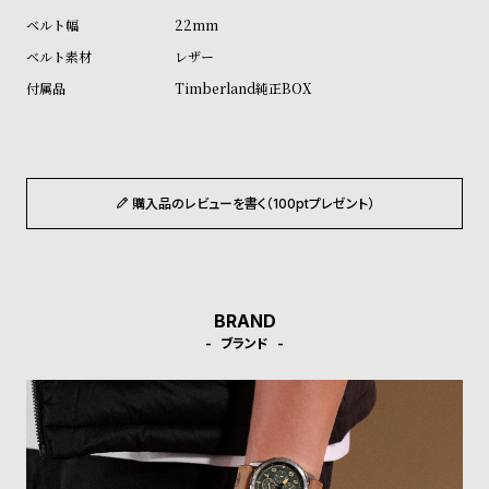
ル
ル
22mm
ト
ウ
レザー
ォ
Timberland純正BOX
ッ
チ
バ
ン
購入品のレビューを書く（100ptプレゼント）
ド
そ
限
の
定
他
/
BRAND
ブランド
の
別
商
注
品
モ
デ
ル