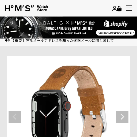
よ
う
こ
【重要】弊社メールアドレスを騙った迷惑メールに関しまして
そ
ゲ
ス
ト
様
ロ
グ
イ
ン
会
員