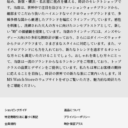
始め、新宿・横浜・名古屋に拠点を構える、時計のセレクトショップで
す。当店は、世界中で注目を浴びるファッションウォッチブランドから、
細部までこだわり抜いたハイエンドなマイクロウォッチブランドまで、多
種多様な国から厳選したブランドを幅広くラインアップしています。感性
を刺激し、洗練された大人の方々に向けたコンセプトストアとして、新し
い "時" の価値観を提案しています。当店のラインナップには、メンズやレ
ディース向けの多彩な腕時計が揃っており、さらにはダイバーズウォッチ
からクロノグラフまで、さまざまなスタイルに対応しています。また、マ
イクロブランドにも力を入れており、新たなトレンドを追求するオシャレ
な方々にも満足いただけることでしょう。おしゃれを楽しむ方々にとっ
て、当店は一流のブランドからなるランキングをご用意しており、トップ
クラスの品質とデザインをご提供しています。私たちは常にお客様の期待
に応えることを目指し、時計の世界での新たな旅にご案内いたします。H
MS Watch Storeのウェブサイトをぜひご覧いただき、魅力的な時計たち
をご堪能ください。
ショッピングガイド
返品について
特定商取引法に基づく表記
プライバシーポリシー
会員規約
時計保証プラス