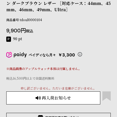
ン ダークブラウン レザー ［対応ケース：44mm、45
コ
ー
mm、46mm、49mm、Ultra］
ニ
ッ
商品番号
tdoul0000104
シ
ュ
9,900
税込
ヴ
90
pt
ィ
ヴ
ィ
￥3,300
ペイディなら月々
ア
ン
ウ
※商品画像のアップルウォッチ本体は付属しません。
エ
ス
税込16,500円以上で全国送料無料
ト
ウ
申し訳ございません。ただいま在庫がございません。
ッ
再入荷お知らせ
ド
ク
ロ
ノ