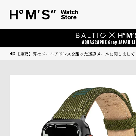
ベ
プ
ル
ル
ト
ウ
ォ
ッ
【重要】弊社メールアドレスを騙った迷惑メールに関しまして
チ
バ
ン
ド
そ
限
の
定
他
/