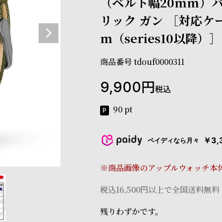
（ベルト幅20mm）バ
リック ガン ［対応ケ
m（series10以降）］
商品番号
tdouf0000311
9,900
税込
90
pt
￥3,
ペイディなら月々
※商品画像のアップルウォッチ本
税込16,500円以上で全国送料無料
残りわずかです。