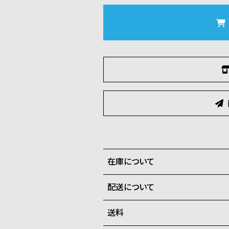
在庫について
配送について
全国の系列店と在庫を共有して
在庫切れの場合、キャンセルを
送料
ご注文商品のお届け日数は在庫