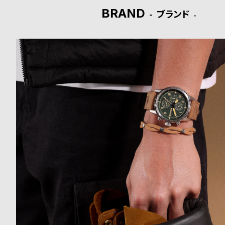
BRAND
ブランド
ド
時
刻
計
印
保
サ
証
ー
プ
ビ
ラ
ス
ス
よ
お
く
問
あ
い