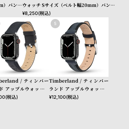
mm）バンド
ウォッチ Sサイズ（ベルト幅20mm）バンド
リック ［対
ストラップ サポ ブラック ファブリック ［対
¥
8,250
(税込)
mm、42m
応ケース：38mm、40mm、41mm、42m
m（series10以降）］
berland / ティンバー
Timberland / ティンバー
ド アップルウォッチ S
ランド アップルウォッチ S
ズ（ベルト幅20mm）
サイズ（ベルト幅20mm）
00
(税込)
¥
12,100
(税込)
ド ストラップ ラカンド
バンド ストラップ ベインブ
ブルー レザー ［対応ケー
リッジ ブルーレザー ［対応
38mm、40mm、41m
ケース：38mm、40mm、