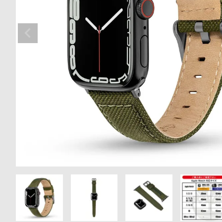
の
別
商
注
品
モ
デ
ル
受
雑
注
誌
販
掲
売
載
モ
商
デ
品
ル