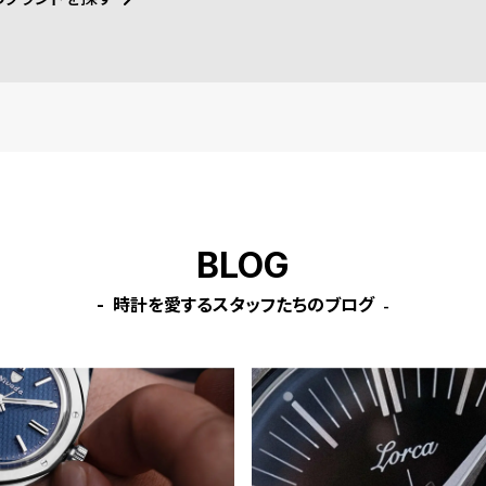
mm、41mm、42mm（se
m、
ries10以降）］
降）
BLOG
時計を愛するスタッフたちのブログ