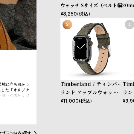
ウォッチ Sサイズ（ベルト幅20
ストラップ サポ グリーン ファブ
¥
8,250
(税込)
応ケース：38mm、40mm、41
m（series10以降）］
Timberland / ティンバー
Tim
環境に立ち向かう
生した「オリジナ
ランド アップルウォッチ S
ラン
ーヨークのヒップ
サイズ（ベルト幅20mm）
サイ
¥
11,000
(税込)
¥
9,9
界中のカルチャー
はサステナビリテ
バンド ストラップ バーンズ
バン
eBOTL技術の導
ブルック グリーンレザー
ン 
配慮型の製品開発
材調達と環境配慮
［対応ケース：38mm、40
ス：
のブランドを探す