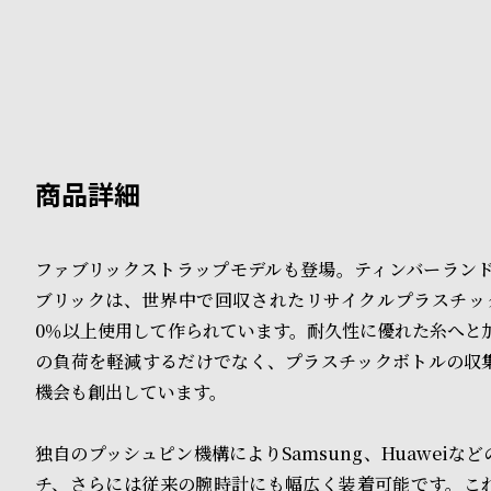
B
S
l
h
o
o
g
p
l
i
ファブリックストラップモデルも登場。ティンバーランドの
s
ブリックは、世界中で回収されたリサイクルプラスチッ
t
0％以上使用して作られています。耐久性に優れた糸へと
の負荷を軽減するだけでなく、プラスチックボトルの収
#
機会も創出しています。
P
e
独自のプッシュピン機構によりSamsung、Huaweiな
チ、さらには従来の腕時計にも幅広く装着可能です。こ