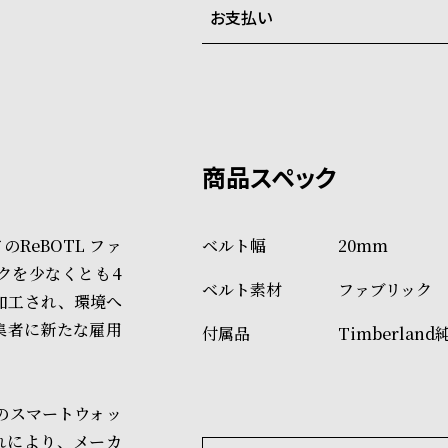
お支払い
弊社物流センターからの発送
配送料：550円（全国一律）
系列店舗から取り寄せ後に発
税込16,500円以上で全国送料無
クレジットカード、Amazon P
上記のいずれかでの発送となり
※限定品・受注販売商品・予約
発送日の確定はご注文確認後と
ショッピングガイド
場合もございますので予めご了
詳しくは下記のページをご覧く
ReBOTL ファ
20mm
※ご予約商品・受注商品は、記
クを少なくとも4
ファブリック
商品の発送に関しまして
加工され、環境へ
集者に新たな雇用
Timberland
どのスマートウォッ
れにより、メーカ