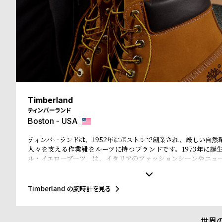
る
合
質
わ
問
せ
Timberland
ティンバーランド
Boston - USA
ティンバーランドは、1952年にボストンで創業され、厳しい自然
人々を支える作業靴をルーツに持つブランドです。1973年に誕
ル・イエローブーツ」は、イタリアのファッションシーンやニュ
ホップカルチャー、そして東京・原宿のストリート文化まで、世
と深く結びつき、50年以上にわたり進化を続けてきました。近年
ィを推進し、リサイクル素材を使ったEarthkeepers®シリーズやR
Timberland の腕時計を見る
入、循環型デザイン、再生可能農業によるレザー調達など、環境
を積極的に進めています。今回のコレクションでも、責任ある素
が徹底されています。
世界