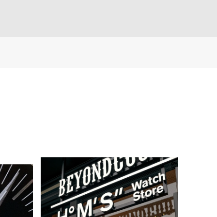
42mm（series10以
41mm、42mm（series10
］
以降）］