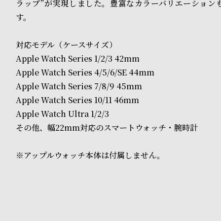
o
ラップ”が実現しました。豊富なカラーバリエーション
す。
p
l
対応モデル（ケースサイズ）
e
Apple Watch Series 1/2/3 42mm
Apple Watch Series 4/5/6/SE 44mm
Apple Watch Series 7/8/9 45mm
シ
返
Apple Watch Series 10/11 46mm
ョ
品
Apple Watch Ultra 1/2/3
ッ
に
その他、幅22mm対応のスマートウォッチ・腕時計
ピ
つ
※アップルウォッチ本体は付属しません。
ン
い
グ
て
ガ
イ