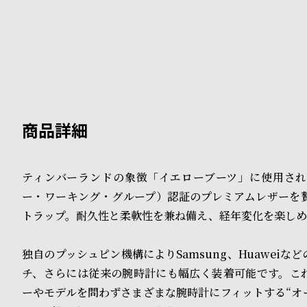
B
S
l
h
o
o
g
p
l
i
ティンバーランドの象徴「イエローブーツ」に使用され
s
ー・ワーキング・グループ）認証のプレミアムレザーを
t
トラップ。耐久性と柔軟性を兼ね備え、経年変化を楽しめ
#
独自のプッシュピン機構によりSamsung、Huaweiな
P
チ、さらには従来の腕時計にも幅広く装着可能です。こ
e
ーやモデルを問わずさまざまな腕時計にフィットする“オ