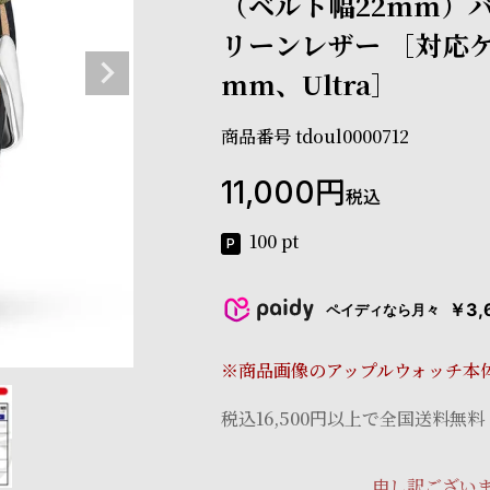
（ベルト幅22mm）バ
リーンレザー ［対応ケ
mm、Ultra］
商品番号
tdoul0000712
11,000
税込
100
pt
￥3,
ペイディなら月々
※商品画像のアップルウォッチ本
税込16,500円以上で全国送料無料
申し訳ござい