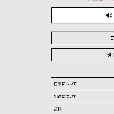
在庫について
配送について
全国の系列店と在庫を共有して
在庫切れの場合、キャンセルを
送料