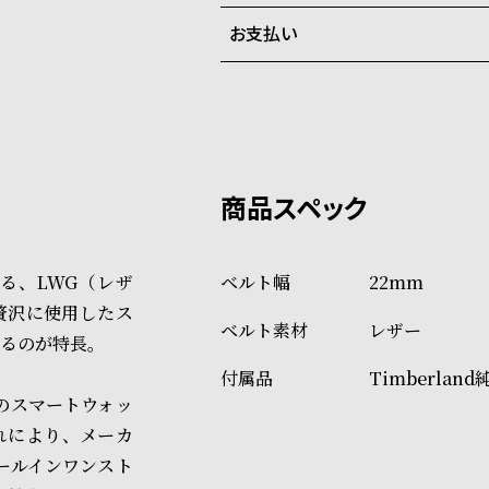
ご注文商品のお届け日数は在庫
お支払い
弊社物流センターからの発送
配送料：550円（全国一律）
系列店舗から取り寄せ後に発
税込16,500円以上で全国送料無
クレジットカード、Amazon P
上記のいずれかでの発送となり
※限定品・受注販売商品・予約
発送日の確定はご注文確認後と
ショッピングガイド
場合もございますので予めご了
詳しくは下記のページをご覧く
る、LWG（レザ
22mm
※ご予約商品・受注商品は、記
贅沢に使用したス
レザー
商品の発送に関しまして
るのが特長。
Timberland
どのスマートウォッ
れにより、メーカ
ールインワンスト