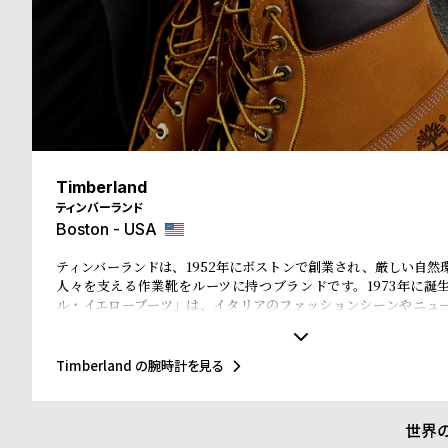
る
合
質
わ
問
せ
Timberland
ティンバーランド
Boston - USA
ティンバーランドは、1952年にボストンで創業され、厳しい自然
人々を支える作業靴をルーツに持つブランドです。1973年に誕
ル・イエローブーツ」は、イタリアのファッションシーンやニュ
ホップカルチャー、そして東京・原宿のストリート文化まで、世
と深く結びつき、50年以上にわたり進化を続けてきました。近年
ィを推進し、リサイクル素材を使ったEarthkeepers®シリーズやR
Timberland の腕時計を見る
入、循環型デザイン、再生可能農業によるレザー調達など、環境
を積極的に進めています。今回のコレクションでも、責任ある素
が徹底されています。
世界