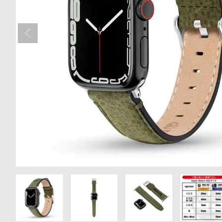
の
別
商
注
品
モ
デ
ル
受
雑
注
誌
販
掲
売
載
モ
商
デ
品
ル