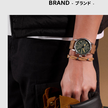
BRAND
ブランド
ド
時
刻
計
印
保
サ
証
ー
プ
ビ
ラ
ス
ス
よ
お
く
問
あ
い