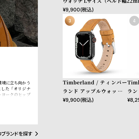
ウォッチ Lサイズ（ベルト幅22
ストラップ ラカンドン ブルー レ
¥
9,900
(税込)
ケース：44mm、45mm、46
m、Ultra］
Timberland / ティンバー
Tim
環境に立ち向かう
生した「オリジナ
ランド アップルウォッチ L
ラン
ーヨークのヒップ
サイズ（ベルト幅22mm）
サイ
¥
9,900
(税込)
¥
8,2
界中のカルチャー
はサステナビリテ
バンド ストラップ ラカンド
バン
eBOTL技術の導
ン ウィートレザー ［対応ケ
ーン
配慮型の製品開発
材調達と環境配慮
ース：44mm、45mm、46
ース
のブランドを探す
mm、49mm、Ultra］
mm、