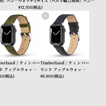
mm）バンド
ウォッチ Lサイズ（ベルト幅22mm）バンド
ザー ［対応
ストラップ ベインブリッジ ブラウンレザー
¥
12,100
(税込)
mm、49m
［対応ケース：44mm、45mm、46mm、
49mm、Ultra］
berland / ティンバー
Timberland / ティンバー
ド アップルウォッチ L
ランド アップルウォッチ S
ズ（ベルト幅22mm）
サイズ（ベルト幅20mm）
50
(税込)
¥
9,900
(税込)
ド ストラップ サポ グリ
バンド ストラップ ラカンド
 ファブリック ［対応ケ
ン ブルー レザー ［対応ケー
：44mm、45mm、46
ス：38mm、40mm、41m
49mm、Ultra］
m、42mm（series10以