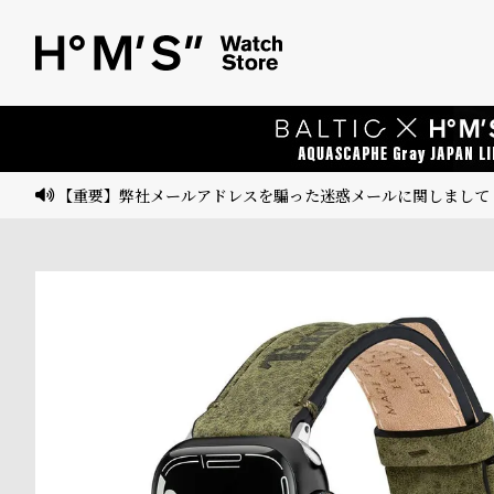
ベ
プ
ル
ル
ト
ウ
ォ
ッ
【重要】弊社メールアドレスを騙った迷惑メールに関しまして
チ
バ
ン
ド
そ
限
の
定
他
/