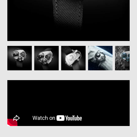
登
録
#Tags
リ
ッ
プ
バ
ル
チ
ッ
ク
ア
ッ
プ
ル
ウ
ォ
ッ
チ