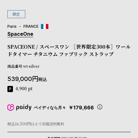
コ
ー
限定
ニ
ッ
Paris
FRANCE
シ
SpaceOne
ュ
ヴ
SPACEONE / スペースワン ［世界限定300本］ワール
ィ
ドタイマー チタニウム ファブリック ストラップ
ヴ
ィ
ア
商品番号
wt-silver
ン
539,000
ウ
税込
エ
4,900
pt
ス
ト
ウ
￥179,666
ペイディなら月々
ッ
ド
ク
税込16,500円以上で全国送料無料
ロ
ノ