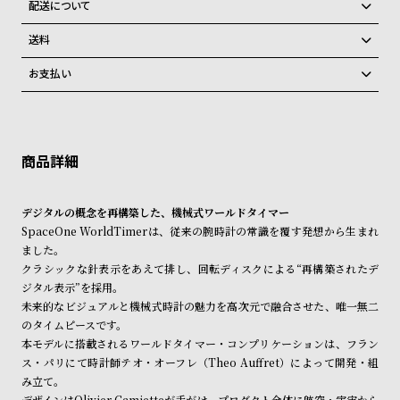
配送について
ン
ン
す。
ご注文商品のお届け日数は在庫状況により異なり、
キ
ズ
在庫切れの場合、キャンセルをさせて頂きます。
送料
ン
腕
弊社物流センターからの発送
配送料：550円（全国一律）
お支払い
グ
時
税込16,500円以上で全国送料無料
系列店舗から取り寄せ後に発送
クレジットカード、Amazon Pay、PayPay、コンビニ後払い、代金引
計
換、銀行振込
上記のいずれかでの発送となります。
レ
キ
※限定品・受注販売商品・予約商品はクレジットカード、銀行振込のみ
発送日の確定はご注文確認後となります。場合によってはお届け日時の
ご利用頂けます。
デ
ッ
ご希望に沿えない場合もございますので予めご了承くださいませ。
ィ
ズ
ショッピングガイド
詳しくは下記のページをご覧くださいませ。
ー
腕
デジタルの概念を再構築した、機械式ワールドタイマー
※ご予約商品・受注商品は、記載のお届け予定での発送となります。
SpaceOne WorldTimerは、従来の腕時計の常識を覆す発想から生まれ
ス
時
ました。
商品の発送に関しまして
腕
計
クラシックな針表示をあえて排し、回転ディスクによる“再構築されたデ
時
ジタル表示”を採用。
未来的なビジュアルと機械式時計の魅力を高次元で融合させた、唯一無二
計
のタイムピースです。
替
ア
本モデルに搭載されるワールドタイマー・コンプリケーションは、フラン
え
ッ
ス・パリにて時計師テオ・オーフレ（Theo Auffret）によって開発・組
み立て。
ベ
プ
デザインはOlivier Gamietteが手がけ、プロダクト全体に航空・宇宙から