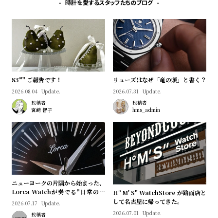
時計を愛するスタッフたちのブログ
83º'" ご報告です！
リューズはなぜ「竜の頭」と書く？
2026.08.04
Update.
2026.07.31
Update.
投稿者
投稿者
宮﨑 智子
hms_admin
ニューヨークの片隅から始まった、
Lorca Watchが奏でる"日常のロ
Hº M' S" WatchStore が路面店と
マン"｜Brand Picks #08
して名古屋に帰ってきた。
2026.07.17
Update.
2026.07.01
Update.
投稿者