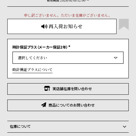
販売期間
2026/01/05 12:00
〜
グ
ラ
フ
申し訳ございません。ただいま在庫がございません。
再入荷お知らせ
全
世
て
界
の
の
時計保証プラス（メーカー保証2年）
(
商
腕
必
須
)
品
時
時計保証プラスについて
計
ブ
ラ
実店舗在庫を問い合わせ
ン
ド
商品についてのお問い合わせ
一
覧
在庫について
ラ
メ
全国の系列店と在庫を共有しているため、在庫切れの場合がございま