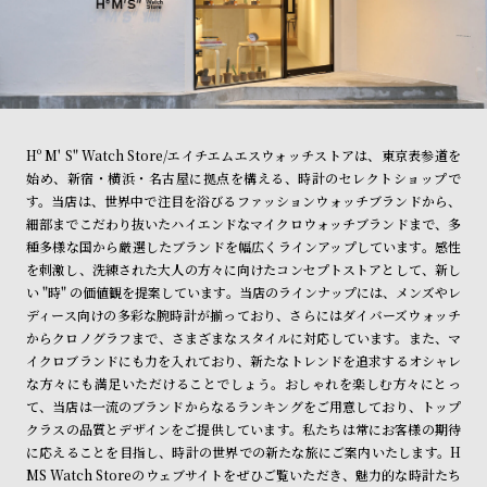
Hº M' S" Watch Store/エイチエムエスウォッチストアは、東京表参道を
始め、新宿・横浜・名古屋に拠点を構える、時計のセレクトショップで
す。当店は、世界中で注目を浴びるファッションウォッチブランドから、
細部までこだわり抜いたハイエンドなマイクロウォッチブランドまで、多
種多様な国から厳選したブランドを幅広くラインアップしています。感性
を刺激し、洗練された大人の方々に向けたコンセプトストアとして、新し
い "時" の価値観を提案しています。当店のラインナップには、メンズやレ
ディース向けの多彩な腕時計が揃っており、さらにはダイバーズウォッチ
からクロノグラフまで、さまざまなスタイルに対応しています。また、マ
イクロブランドにも力を入れており、新たなトレンドを追求するオシャレ
な方々にも満足いただけることでしょう。おしゃれを楽しむ方々にとっ
て、当店は一流のブランドからなるランキングをご用意しており、トップ
クラスの品質とデザインをご提供しています。私たちは常にお客様の期待
に応えることを目指し、時計の世界での新たな旅にご案内いたします。H
MS Watch Storeのウェブサイトをぜひご覧いただき、魅力的な時計たち