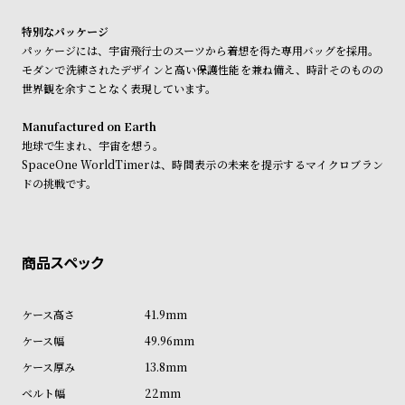
受
雑
特別なパッケージ
注
誌
パッケージには、宇宙飛行士のスーツから着想を得た専用バッグを採用。
販
掲
モダンで洗練されたデザインと高い保護性能を兼ね備え、時計そのものの
売
載
世界観を余すことなく表現しています。
モ
商
Manufactured on Earth
デ
品
地球で生まれ、宇宙を想う。
ル
SpaceOne WorldTimerは、時間表示の未来を提示するマイクロブラン
ドの挑戦です。
衣
セ
装
ー
貸
ル
出
情
報
41.9mm
49.96mm
N
A
13.8mm
e
b
22mm