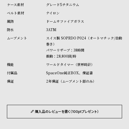
w
o
グレード5チタニウム
s
u
ナイロン
t
ドームサファイアガラス
B
S
3ATM
l
h
スイス製 SOPRDO P024（オートマチック/自動
o
o
巻き）
g
p
パワーリザーブ：38時間
振動：28,800回/時
l
ワールドタイマー（世界時計）
i
SpaceOne純正BOX、保証書
s
2年保証（ムーブメント部のみ）
t
#
P
e
購入品のレビューを書く（100ptプレゼント）
o
p