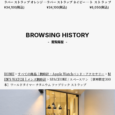
ラバー ストラップ オレンジ デ
ラバー ストラップ ネイビー デ
ト ストラップ : 
ラグス
ラグス
ー/ナチュラル シ
¥
34,100
(税込)
¥
34,100
(税込)
¥
6,050
(税込)
BROWSING HISTORY
閲覧履歴
HOME
すべての商品｜腕時計・Apple Watchバンド・アクセサリー
M
EN'S WATCH | メンズ腕時計
SPACEONE / スペースワン ［世界限定300
本］ワールドタイマー チタニウム ファブリック ストラップ