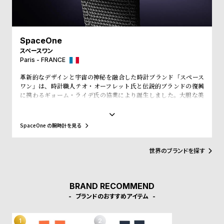
プ
ビ
ラ
ス
ス
SpaceOne
よ
お
スペースワン
く
問
Paris - FRANCE
あ
い
革新的なデザインと宇宙の神秘を融合した時計ブランド「スペース
る
合
ワン」は、時計職人テオ・オーフレット氏と伝説的ブランドの復興
に携わるギョーム・ライデ氏の協業により誕生しました。大胆な美
質
わ
学と精密な技術、そして物語性を兼ね備えたタイムピースは、クラ
問
せ
ウドファンディングから始まり、商標問題を乗り越えて成功を収
め、今や独立系ブランドの旗手として注目を集めています。なかで
SpaceOne の腕時計を見る
も「TELLURIUM」コレクションは、地球・月・太陽の動きを立体
的に再現した天体時計で、芸術と天文学を融合。「JUMPINGHOU
R」コレクションは、ジャンピングアワー機構を搭載し、未来的な素
世界のブランドを探す
材とデザインで技術革新を体現しています。スペースワンは、時計
を超えた“身につける宇宙体験”を提供します。
BRAND RECOMMEND
ブランドのおすすめアイテム