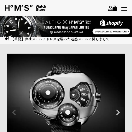
よ
う
こ
【重要】弊社メールアドレスを騙った迷惑メールに関しまして
そ
ゲ
ス
ト
様
ロ
グ
イ
ン
会
員