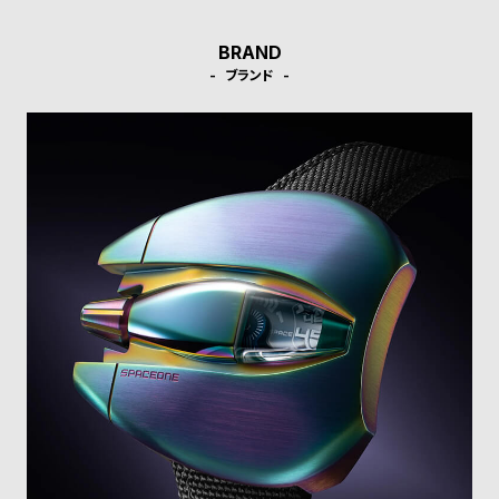
l
e
BRAND
ブランド
シ
返
ョ
品
ッ
に
ピ
つ
ン
い
グ
て
ガ
イ
ド
時
刻
計
印
保
サ
証
ー