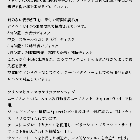
ル
ル
着想を得た構造美が息づいています。
ト
ウ
針のない表示が生む、新しい時間の読み方
ォ
ダイヤルは4つの主要要素で構成されています。
ッ
3時位置：分表示ディスク
チ
中央：スモールセコンド（秒）ディスク
6時位置：12時間表示ディスク
バ
9時位置：24時間表示＋都市名を示す同軸ディスク
ン
これらが立体的に配置され、まるでコックピットを覗き込むかのような没
ド
入感を演出。
視覚的なインパクトだけでなく、ワールドタイマーとしての実用性も高い
そ
限
レベルで両立しています。
の
定
他
/
フランスとスイスのクラフツマンシップ
ムーブメントには、スイス製自動巻きムーブメント「Soprod P024」を採
の
別
用。
商
注
ワールドタイマー機構はSpaceOne独自設計で、最終組み立てはフラン
品
モ
ス・パリにて行われています。
ケースにはグレード5チタンを使用し、ポリッシュ・ブラッシュ・サンド
デ
ブラストを組み合わせた精緻な仕上げ。
ル
サファイアドームを多用した構造が、未来的なフォルムを際立たせます。