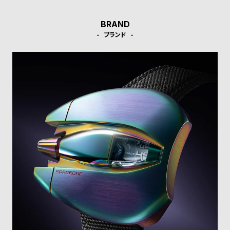
l
e
BRAND
ブランド
シ
返
ョ
品
ッ
に
ピ
つ
ン
い
グ
て
ガ
イ
ド
時
刻
計
印
保
サ
証
ー