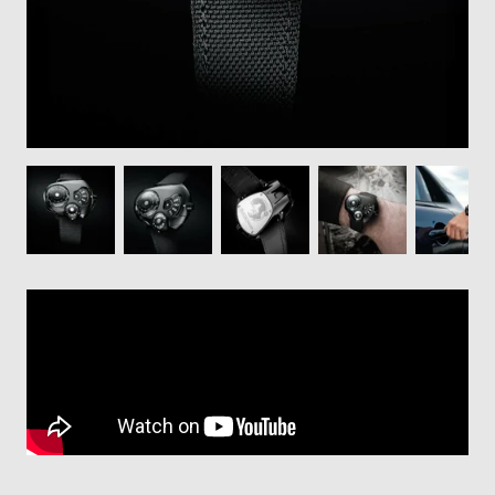
登
録
#Tags
リ
ッ
プ
バ
ル
チ
ッ
ク
ア
ッ
プ
ル
ウ
ォ
ッ
チ