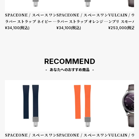
SPACEONE / スペースワン
SPACEONE / スペースワン
VULCAIN / 
ラバー ストラップ ネイビー デ
ラバー ストラップ オレンジ デ
ンプリ スモール
ラグス
ラグス
プル ダイヤル 
¥
34,100
(税込)
¥
34,100
(税込)
¥
253,000
(税込)
ベルト
RECOMMEND
あなたへのおすすめ商品
SPACEONE / スペースワン
SPACEONE / スペースワン
VULCAIN / 