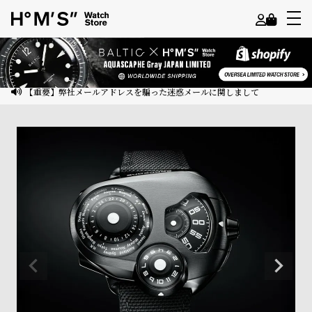
よ
う
こ
【重要】弊社メールアドレスを騙った迷惑メールに関しまして
そ
ゲ
ス
ト
様
ロ
グ
イ
ン
会
員