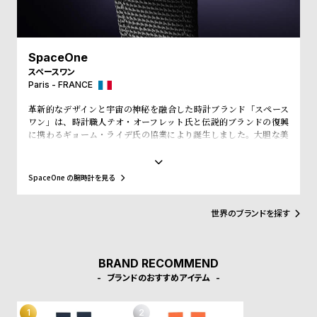
プ
ビ
ラ
ス
ス
SpaceOne
よ
お
スペースワン
く
問
Paris - FRANCE
あ
い
革新的なデザインと宇宙の神秘を融合した時計ブランド「スペース
る
合
ワン」は、時計職人テオ・オーフレット氏と伝説的ブランドの復興
に携わるギョーム・ライデ氏の協業により誕生しました。大胆な美
質
わ
学と精密な技術、そして物語性を兼ね備えたタイムピースは、クラ
問
せ
ウドファンディングから始まり、商標問題を乗り越えて成功を収
め、今や独立系ブランドの旗手として注目を集めています。なかで
SpaceOne の腕時計を見る
も「TELLURIUM」コレクションは、地球・月・太陽の動きを立体
的に再現した天体時計で、芸術と天文学を融合。「JUMPINGHOU
R」コレクションは、ジャンピングアワー機構を搭載し、未来的な素
世界のブランドを探す
材とデザインで技術革新を体現しています。スペースワンは、時計
を超えた“身につける宇宙体験”を提供します。
BRAND RECOMMEND
ブランドのおすすめアイテム