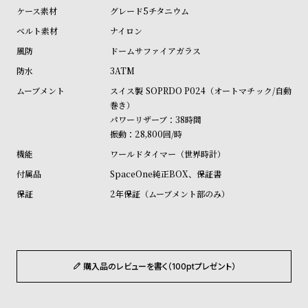
w
o
グレード5チタニウム
s
u
ナイロン
t
ドームサファイアガラス
B
S
3ATM
l
h
スイス製 SOPRDO P024（オートマチック/自動
o
o
巻き）
g
p
パワーリザーブ：38時間
振動：28,800回/時
l
ワールドタイマー（世界時計）
i
SpaceOne純正BOX、保証書
s
2年保証（ムーブメント部のみ）
t
#
P
e
購入品のレビューを書く（100ptプレゼント）
o
p