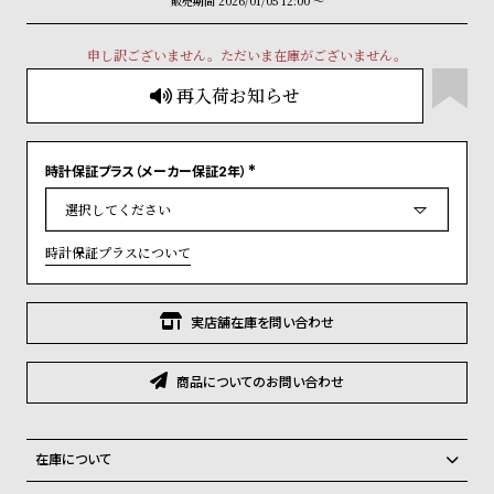
販売期間
2026/01/05 12:00
〜
グ
ラ
フ
申し訳ございません。ただいま在庫がございません。
再入荷お知らせ
全
世
て
界
の
の
時計保証プラス（メーカー保証2年）
(
商
腕
必
須
)
品
時
時計保証プラスについて
計
ブ
ラ
実店舗在庫を問い合わせ
ン
ド
商品についてのお問い合わせ
一
覧
在庫について
ラ
メ
全国の系列店と在庫を共有しているため、在庫切れの場合がございま