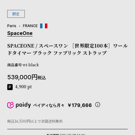
コ
ー
限定
ニ
ッ
Paris
FRANCE
シ
SpaceOne
ュ
ヴ
SPACEONE / スペースワン ［世界限定100本］ワール
ィ
ドタイマー ブラック ファブリック ストラップ
ヴ
ィ
ア
商品番号
wt-black
ン
539,000
ウ
税込
エ
4,900
pt
ス
ト
ウ
￥179,666
ペイディなら月々
ッ
ド
ク
税込16,500円以上で全国送料無料
ロ
ノ