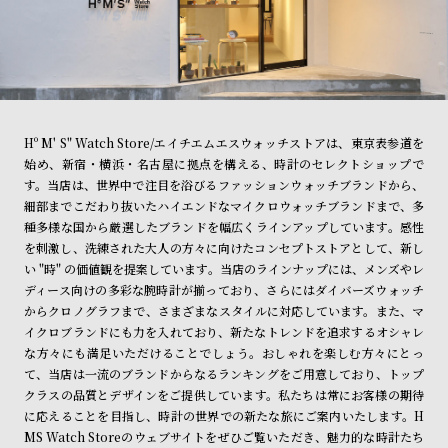
Hº M' S" Watch Store/エイチエムエスウォッチストアは、東京表参道を
始め、新宿・横浜・名古屋に拠点を構える、時計のセレクトショップで
す。当店は、世界中で注目を浴びるファッションウォッチブランドから、
細部までこだわり抜いたハイエンドなマイクロウォッチブランドまで、多
種多様な国から厳選したブランドを幅広くラインアップしています。感性
を刺激し、洗練された大人の方々に向けたコンセプトストアとして、新し
い "時" の価値観を提案しています。当店のラインナップには、メンズやレ
ディース向けの多彩な腕時計が揃っており、さらにはダイバーズウォッチ
からクロノグラフまで、さまざまなスタイルに対応しています。また、マ
イクロブランドにも力を入れており、新たなトレンドを追求するオシャレ
な方々にも満足いただけることでしょう。おしゃれを楽しむ方々にとっ
て、当店は一流のブランドからなるランキングをご用意しており、トップ
クラスの品質とデザインをご提供しています。私たちは常にお客様の期待
に応えることを目指し、時計の世界での新たな旅にご案内いたします。H
MS Watch Storeのウェブサイトをぜひご覧いただき、魅力的な時計たち