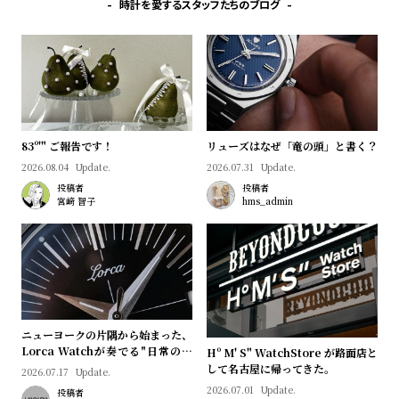
時計を愛するスタッフたちのブログ
83º'" ご報告です！
リューズはなぜ「竜の頭」と書く？
2026.08.04
Update.
2026.07.31
Update.
投稿者
投稿者
宮﨑 智子
hms_admin
ニューヨークの片隅から始まった、
Lorca Watchが奏でる"日常のロ
Hº M' S" WatchStore が路面店と
マン"｜Brand Picks #08
して名古屋に帰ってきた。
2026.07.17
Update.
2026.07.01
Update.
投稿者