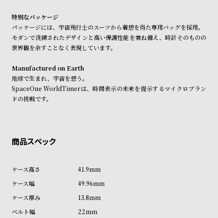
受
雑
特別なパッケージ
注
誌
パッケージには、宇宙飛行士のスーツから着想を得た専用バッグを採用。
販
掲
モダンで洗練されたデザインと高い保護性能を兼ね備え、時計そのものの
売
載
世界観を余すことなく表現しています。
モ
商
Manufactured on Earth
デ
品
地球で生まれ、宇宙を想う。
ル
SpaceOne WorldTimerは、時間表示の未来を提示するマイクロブラン
ドの挑戦です。
衣
セ
装
ー
貸
ル
出
情
報
41.9mm
49.96mm
N
A
13.8mm
e
b
22mm