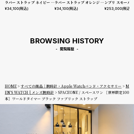
ラバー ストラップ ネイビー デ
ラバー ストラップ オレンジ デ
ンプリ スモール
ラグス
ラグス
プル ダイヤル 
¥
34,100
(税込)
¥
34,100
(税込)
¥
253,000
(税込)
ベルト
BROWSING HISTORY
閲覧履歴
HOME
すべての商品｜腕時計・Apple Watchバンド・アクセサリー
M
EN'S WATCH | メンズ腕時計
SPACEONE / スペースワン ［世界限定100
本］ワールドタイマー ブラック ファブリック ストラップ