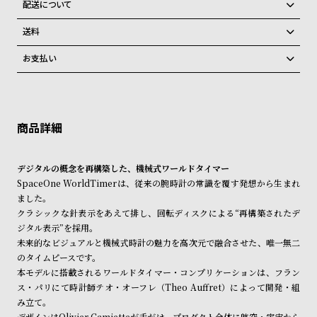
配送について
ン
ン
す。
ご注文商品のお届け日数は在庫状況により異なり、
キ
ズ
在庫切れの場合、キャンセルをさせて頂きます。
送料
ン
腕
弊社物流センターからの発送
配送料：550円（全国一律）
お支払い
グ
時
税込16,500円以上で全国送料無料
系列店舗から取り寄せ後に発送
クレジットカード、Amazon Pay、PayPay、コンビニ後払い、代金引
計
換、銀行振込
上記のいずれかでの発送となります。
レ
キ
※限定品・受注販売商品・予約商品はクレジットカード、銀行振込のみ
発送日の確定はご注文確認後となります。場合によってはお届け日時の
ご利用頂けます。
デ
ッ
ご希望に沿えない場合もございますので予めご了承くださいませ。
ィ
ズ
ショッピングガイド
詳しくは下記のページをご覧くださいませ。
ー
腕
デジタルの概念を再構築した、機械式ワールドタイマー
※ご予約商品・受注商品は、記載のお届け予定での発送となります。
SpaceOne WorldTimerは、従来の腕時計の常識を覆す発想から生まれ
ス
時
ました。
商品の発送に関しまして
腕
計
クラシックな針表示をあえて排し、回転ディスクによる“再構築されたデ
時
ジタル表示”を採用。
未来的なビジュアルと機械式時計の魅力を高次元で融合させた、唯一無二
計
のタイムピースです。
替
ア
本モデルに搭載されるワールドタイマー・コンプリケーションは、フラン
え
ッ
ス・パリにて時計師テオ・オーフレ（Theo Auffret）によって開発・組
み立て。
ベ
プ
デザインはOlivier Gamietteが手がけ、プロダクト全体に航空・宇宙から