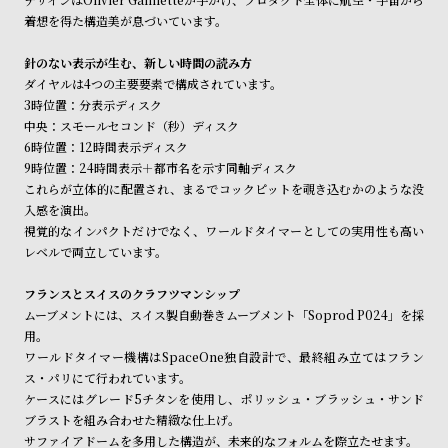
ル
ル
着想を得た構造美が息づいています。
ト
ウ
針のない表示が生む、新しい時間の読み方
ォ
ダイヤルは4つの主要要素で構成されています。
ッ
3時位置：分表示ディスク
チ
中央：スモールセコンド（秒）ディスク
6時位置：12時間表示ディスク
バ
9時位置：24時間表示＋都市名を示す同軸ディスク
ン
これらが立体的に配置され、まるでコックピットを覗き込むかのような没
ド
入感を演出。
視覚的なインパクトだけでなく、ワールドタイマーとしての実用性も高い
そ
限
レベルで両立しています。
の
定
他
/
フランスとスイスのクラフツマンシップ
ムーブメントには、スイス製自動巻きムーブメント「Soprod P024」を採
の
別
用。
商
注
ワールドタイマー機構はSpaceOne独自設計で、最終組み立てはフラン
品
モ
ス・パリにて行われています。
ケースにはグレード5チタンを使用し、ポリッシュ・ブラッシュ・サンド
デ
ブラストを組み合わせた精緻な仕上げ。
ル
サファイアドームを多用した構造が、未来的なフォルムを際立たせます。