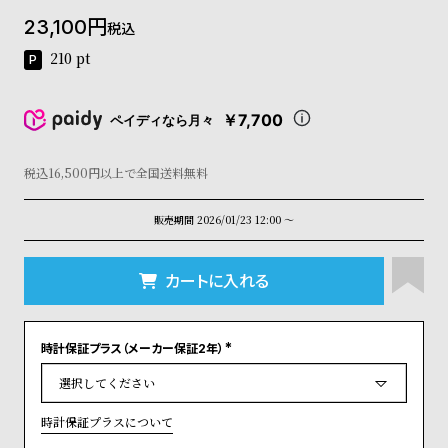
コ
23,100
税込
ー
ニ
210
pt
ッ
シ
ュ
￥7,700
ペイディなら月々
ヴ
ィ
ヴ
税込16,500円以上で全国送料無料
ィ
ア
販売期間
2026/01/23 12:00
〜
ン
ウ
エ
カートに入れる
ス
ト
ウ
時計保証プラス（メーカー保証2年）
ッ
(
ド
必
須
ク
)
ロ
時計保証プラスについて
ノ