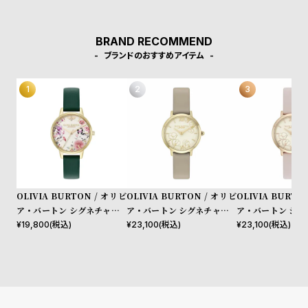
やヴィンテージ感、トレンドと価格設定にこだわった女性が求めて
w
o
いるファッションウォッチをデザインします。シンプルかつシック
s
u
なケースデザインと落ち着いた質感のストラップの絶妙なコンビネ
ーション、そこにファッショントレンドからコンテンポラリーなエ
BRAND RECOMMEND
t
ッセンスを加え、シンプルで上品な腕時計に仕上げています。洋服
ブランドのおすすめアイテム
B
S
のように腕時計も気分に合わせられるようにコレクションをして、
自分だけのオリジナルクローゼットを作れるようにと考えられてい
l
h
ます。
o
o
g
p
l
i
s
OLIVIA BURTON / オリビ
OLIVIA BURTON / オリビ
OLIVIA BURTO
t
ア・バートン シグネチャー 3
ア・バートン シグネチャー 2
ア・バートン シグ
#
0mm イラストレイテッド フ
8mm アブストラクト フロー
8mm アブストラ
¥
19,800
(税込)
¥
23,100
(税込)
¥
23,100
(税込)
P
ローラル フォレストグリーン
ラル トープレザー
ラル プリムローズ
レザー
e
o
p