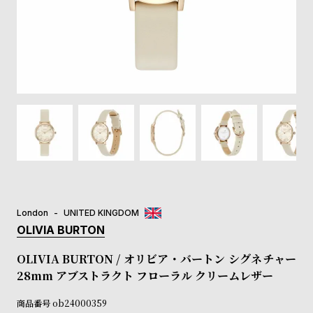
登
録
#Tags
リ
ッ
プ
バ
ル
チ
ッ
ク
ア
London
UNITED KINGDOM
ッ
OLIVIA BURTON
プ
ル
OLIVIA BURTON / オリビア・バートン シグネチャー
ウ
28mm アブストラクト フローラル クリームレザー
ォ
ッ
商品番号
ob24000359
チ