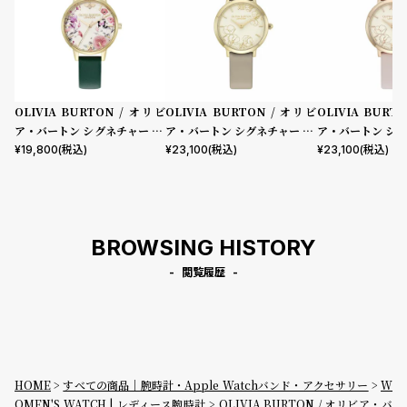
OLIVIA BURTON / オリビ
OLIVIA BURTON / オリビ
OLIVIA BURT
ア・バートン シグネチャー 30
ア・バートン シグネチャー 28
ア・バートン シグ
mm イラストレイテッド フロ
mm アブストラクト フローラ
mm アブストラ
¥
19,800
(税込)
¥
23,100
(税込)
¥
23,100
(税込)
ーラル フォレストグリーン レ
ル トープレザー
ル プリムローズ
ザー
BROWSING HISTORY
閲覧履歴
HOME
すべての商品｜腕時計・Apple Watchバンド・アクセサリー
W
OMEN'S WATCH | レディース腕時計
OLIVIA BURTON / オリビア・バ