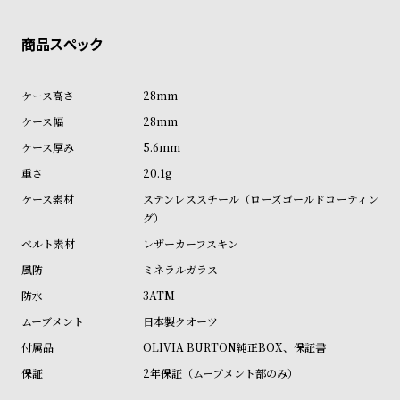
ン
ン
商品の発送に関しまして
キ
ズ
ン
腕
グ
時
28mm
計
28mm
レ
キ
5.6mm
デ
ッ
20.1g
ィ
ズ
ステンレススチール（ローズゴールドコーティン
ー
腕
グ）
ス
時
レザーカーフスキン
腕
計
ミネラルガラス
時
3ATM
計
日本製クオーツ
替
ア
OLIVIA BURTON純正BOX、保証書
え
ッ
2年保証（ムーブメント部のみ）
ベ
プ