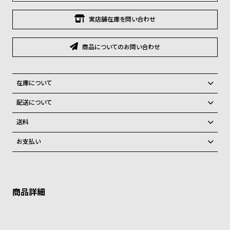
グ
ラ
実店舗在庫を問い合わせ
フ
商品についてのお問い合わせ
全
世
て
界
の
の
在庫について
商
腕
全国の系列店と在庫を共有しているため、在庫切れの場合がございま
配送について
品
時
す。
ご注文商品のお届け日数は在庫状況により異なり、
計
在庫切れの場合、キャンセルをさせて頂きます。
送料
ブ
弊社物流センターからの発送
配送料：550円（全国一律）
お支払い
税込16,500円以上で全国送料無料
ラ
系列店舗から取り寄せ後に発送
クレジットカード、Amazon Pay、PayPay、コンビニ後払い、代金引
ン
換、銀行振込
上記のいずれかでの発送となります。
ド
※限定品・受注販売商品・予約商品はクレジットカード、銀行振込のみ
発送日の確定はご注文確認後となります。場合によってはお届け日時の
ご利用頂けます。
ご希望に沿えない場合もございますので予めご了承くださいませ。
一
覧
ショッピングガイド
詳しくは下記のページをご覧くださいませ。
ラ
メ
※ご予約商品・受注商品は、記載のお届け予定での発送となります。