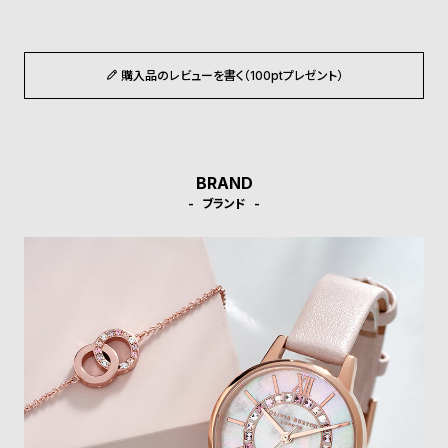
ル
ル
ト
ウ
ォ
購入品のレビューを書く（100ptプレゼント）
ッ
チ
バ
ン
BRAND
ブランド
ド
そ
限
の
定
他
/
の
別
商
注
品
モ
デ
ル