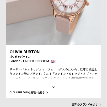
受
雑
注
誌
販
掲
売
載
モ
商
デ
品
ル
衣
セ
OLIVIA BURTON
装
ー
オリビアバートン
London - UNITED KINGDOM
貸
ル
出
リーザ・ベネットとジェマ・フェニングスの2人が2012年に設立し
たロンドン発のブランド。2人は「ロンドン・カレッジ・オブ・ファ
情
ッション」というロンドン市内のファッション専門学校で出会い、
入学初日で意気投合し親友となりました。その後、SELFRIDGE(セ
報
ルフリッジズ)というイギリスの有名高級百貨店とASOS(エイソス)
という世界的にも有名なWeb Shopでバイイング経験を積み、低価
OLIVIA BURTON の腕時計を見る
N
A
格でスタイリッシュなファッションの先駆けとなるような腕時計の
ブランドが市場になかったことに目をつけ、ブランドの設立を決め
e
b
ました。2人はファッション業界での経験を活かして、フェミニンさ
世界のブランドを探す