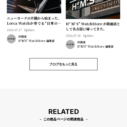
プ
ビ
ラ
ス
ス
ニューヨークの片隅から始まった、
Lorca Watchが奏でる"日常のロ
Hº M' S" WatchStore が路面店と
よ
お
マン"｜Brand Picks #08
して名古屋に帰ってきた。
2026.07.17
Update.
く
問
2026.07.01
Update.
投稿者
あ
い
HºM'S" WatchStore 編集部
投稿者
HºM'S" WatchStore 編集部
る
合
質
わ
問
せ
ブログをもっと見る
RELATED
この商品ページの関連商品