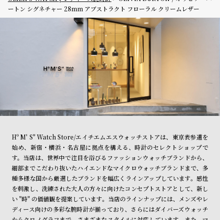
ートン シグネチャー 28mm アブストラクト フローラル クリームレザー
Hº M' S" Watch Store/エイチエムエスウォッチストアは、東京表参道を
始め、新宿・横浜・名古屋に拠点を構える、時計のセレクトショップで
す。当店は、世界中で注目を浴びるファッションウォッチブランドから、
細部までこだわり抜いたハイエンドなマイクロウォッチブランドまで、多
種多様な国から厳選したブランドを幅広くラインアップしています。感性
を刺激し、洗練された大人の方々に向けたコンセプトストアとして、新し
い "時" の価値観を提案しています。当店のラインナップには、メンズやレ
ディース向けの多彩な腕時計が揃っており、さらにはダイバーズウォッチ
からクロノグラフまで、さまざまなスタイルに対応しています。また、マ