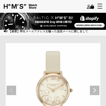
よ
う
こ
【重要】弊社メールアドレスを騙った迷惑メールに関しまして
そ
ゲ
ス
ト
様
ロ
グ
イ
ン
会
員