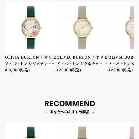
OLIVIA BURTON / オリビ
OLIVIA BURTON / オリビ
OLIVIA BURT
ア・バートン シグネチャー 30
ア・バートン シグネチャー 28
ア・バートン シグ
mm イラストレイテッド フロ
mm アブストラクト フローラ
mm アブストラ
¥
19,800
(税込)
¥
23,100
(税込)
¥
23,100
(税込)
ーラル フォレストグリーン レ
ル トープレザー
ル プリムローズ
ザー
RECOMMEND
あなたへのおすすめ商品