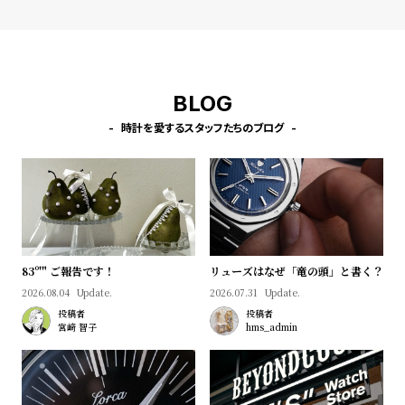
l
e
シ
返
BLOG
ョ
品
ッ
に
時計を愛するスタッフたちのブログ
ピ
つ
ン
い
グ
て
ガ
イ
83º'" ご報告です！
リューズはなぜ「竜の頭」と書く？
ド
2026.08.04
Update.
2026.07.31
Update.
時
刻
投稿者
投稿者
宮﨑 智子
hms_admin
計
印
保
サ
証
ー