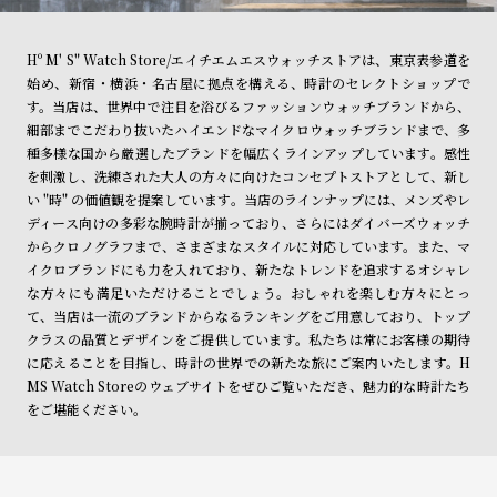
Hº M' S" Watch Store/エイチエムエスウォッチストアは、東京表参道を
始め、新宿・横浜・名古屋に拠点を構える、時計のセレクトショップで
す。当店は、世界中で注目を浴びるファッションウォッチブランドから、
細部までこだわり抜いたハイエンドなマイクロウォッチブランドまで、多
種多様な国から厳選したブランドを幅広くラインアップしています。感性
を刺激し、洗練された大人の方々に向けたコンセプトストアとして、新し
い "時" の価値観を提案しています。当店のラインナップには、メンズやレ
ディース向けの多彩な腕時計が揃っており、さらにはダイバーズウォッチ
からクロノグラフまで、さまざまなスタイルに対応しています。また、マ
イクロブランドにも力を入れており、新たなトレンドを追求するオシャレ
な方々にも満足いただけることでしょう。おしゃれを楽しむ方々にとっ
て、当店は一流のブランドからなるランキングをご用意しており、トップ
クラスの品質とデザインをご提供しています。私たちは常にお客様の期待
に応えることを目指し、時計の世界での新たな旅にご案内いたします。H
MS Watch Storeのウェブサイトをぜひご覧いただき、魅力的な時計たち
をご堪能ください。