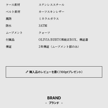
ル
ル
ステンレススチール
ト
ウ
カーフスキンレザー
ォ
ミネラルガラス
ッ
3ATM
チ
クォーツ
バ
OLIVIA BURTON純正BOX、保証書
ン
2年保証（ムーブメント部のみ）
ド
そ
限
の
定
他
/
購入品のレビューを書く（100ptプレゼント）
の
別
商
注
品
モ
デ
BRAND
ブランド
ル