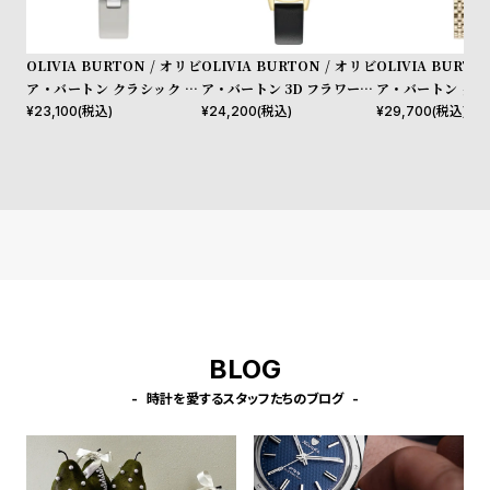
l
e
OLIVIA BURTON / オリビ
OLIVIA BURTON / オリビ
OLIVIA BURTO
ア・バートン クラシック 32
ア・バートン 3D フラワー ミ
ア・バートン クラ
シ
返
mm ディメンション シルバ
ディゴールド ブラックレザー
mm グロブナー 
¥
23,100
(税込)
¥
24,200
(税込)
¥
29,700
(税込)
ョ
品
ー ホワイト サンレイ アール
グレイ サンレイ 
ッ
に
グレイ レザー
ルド ブレスレット
ピ
つ
ン
い
グ
て
ガ
イ
ド
BLOG
時
刻
計
印
時計を愛するスタッフたちのブログ
保
サ
証
ー