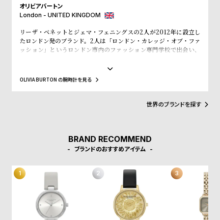
w
o
オリビアバートン
London - UNITED KINGDOM
s
u
t
リーザ・ベネットとジェマ・フェニングスの2人が2012年に設立し
たロンドン発のブランド。2人は「ロンドン・カレッジ・オブ・ファ
B
S
ッション」というロンドン市内のファッション専門学校で出会い、
l
h
入学初日で意気投合し親友となりました。その後、SELFRIDGE(セ
ルフリッジズ)というイギリスの有名高級百貨店とASOS(エイソス)
o
o
という世界的にも有名なWeb Shopでバイイング経験を積み、低価
OLIVIA BURTON の腕時計を見る
格でスタイリッシュなファッションの先駆けとなるような腕時計の
g
p
ブランドが市場になかったことに目をつけ、ブランドの設立を決め
l
ました。2人はファッション業界での経験を活かして、フェミニンさ
世界のブランドを探す
やヴィンテージ感、トレンドと価格設定にこだわった女性が求めて
i
いるファッションウォッチをデザインします。シンプルかつシック
s
なケースデザインと落ち着いた質感のストラップの絶妙なコンビネ
ーション、そこにファッショントレンドからコンテンポラリーなエ
BRAND RECOMMEND
t
ッセンスを加え、シンプルで上品な腕時計に仕上げています。洋服
ブランドのおすすめアイテム
#
のように腕時計も気分に合わせられるようにコレクションをして、
自分だけのオリジナルクローゼットを作れるようにと考えられてい
P
ます。
e
o
p