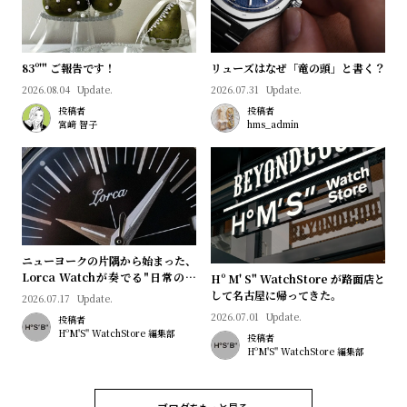
プ
ビ
ラ
ス
ス
83º'" ご報告です！
リューズはなぜ「竜の頭」と書く？
よ
お
2026.08.04
Update.
2026.07.31
Update.
く
問
投稿者
投稿者
宮﨑 智子
hms_admin
あ
い
る
合
質
わ
問
せ
ニューヨークの片隅から始まった、
Lorca Watchが奏でる"日常のロ
Hº M' S" WatchStore が路面店と
マン"｜Brand Picks #08
して名古屋に帰ってきた。
2026.07.17
Update.
2026.07.01
Update.
投稿者
HºM'S" WatchStore 編集部
投稿者
HºM'S" WatchStore 編集部