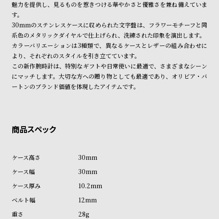
魅力を提供し、見るものを惹きつける華やかさと優雅さを兼ね備えていま
ン
ン
す。
キ
ズ
30mmのステンレスケースに収められた文字盤は、フラワーモチーフと同
ン
腕
系色のメタリックダイヤルで仕上げられ、洗練された印象を演出します。
カラーバリエーションは3種類で、異なるケースとレザーの組み合わせに
グ
時
より、それぞれのスタイルを引き立てています。
計
この新作腕時計は、特別なギフトや日常使いに最適で、さまざまなシーン
レ
キ
にマッチします。大切な方への贈り物としても最適であり、オリビア・バ
ートンのブランド価値を体現したアイテムです。
デ
ッ
ィ
ズ
ー
腕
ス
時
腕
計
時
30mm
計
30mm
替
ア
10.2mm
え
ッ
12mm
ベ
プ
28g