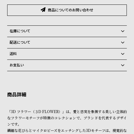
グ
ラ
商品についてのお問い合わせ
フ
全
世
在庫について
て
界
全国の系列店と在庫を共有しているため、在庫切れの場合がございま
配送について
の
の
す。
ご注文商品のお届け日数は在庫状況により異なり、
在庫切れの場合、キャンセルをさせて頂きます。
商
腕
送料
品
時
弊社物流センターからの発送
配送料：550円（全国一律）
お支払い
税込16,500円以上で全国送料無料
系列店舗から取り寄せ後に発送
計
クレジットカード、Amazon Pay、PayPay、コンビニ後払い、代金引
ブ
換、銀行振込
上記のいずれかでの発送となります。
ラ
※限定品・受注販売商品・予約商品はクレジットカード、銀行振込のみ
発送日の確定はご注文確認後となります。場合によってはお届け日時の
ご利用頂けます。
ご希望に沿えない場合もございますので予めご了承くださいませ。
ン
ド
ショッピングガイド
詳しくは下記のページをご覧くださいませ。
「3D フラワー（３D FLOWER）」は、愛と忠実を象徴する美しい立体的
一
※ご予約商品・受注商品は、記載のお届け予定での発送となります。
なフラワーモチーフが特徴のコレクションで、ブランドを代表するデザイ
覧
ンです。
商品の発送に関しまして
ラ
メ
繊細な花びらとマイクロビーズをエッチングした3Dモチーフは、視覚的な