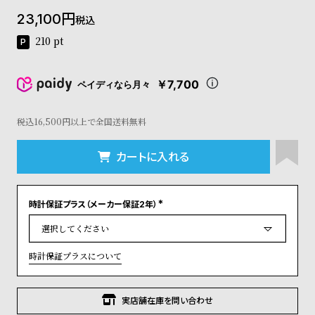
コ
23,100
税込
ー
ニ
210
pt
ッ
シ
ュ
￥7,700
ペイディなら月々
ヴ
ィ
ヴ
税込16,500円以上で全国送料無料
ィ
ア
カートに入れる
ン
ウ
エ
時計保証プラス（メーカー保証2年）
ス
(
ト
必
須
ウ
)
ッ
時計保証プラスについて
ド
ク
ロ
実店舗在庫を問い合わせ
ノ