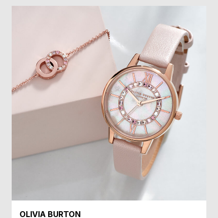
受
雑
注
誌
販
掲
売
載
モ
商
デ
品
ル
衣
セ
装
ー
貸
ル
出
情
報
N
A
e
b
OLIVIA BURTON