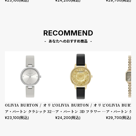
m ディメンション シルバー ホ
ディゴールド ブラックレザー
m グロブナー ミ
¥
23,100
(税込)
¥
24,200
(税込)
¥
29,700
(税込)
ワイト サンレイ アールグレイ
イ サンレイ ロー
レザー
レスレット
RECOMMEND
あなたへのおすすめ商品
OLIVIA BURTON / オリビ
OLIVIA BURTON / オリビ
OLIVIA BURT
ア・バートン クラシック 32m
ア・バートン 3D フラワー ミ
ア・バートン クラ
m ディメンション シルバー ホ
ディゴールド ブラックレザー
m グロブナー ミ
¥
23,100
(税込)
¥
24,200
(税込)
¥
29,700
(税込)
ワイト サンレイ アールグレイ
イ サンレイ ロー
レザー
レスレット