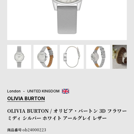
登
録
#Tags
リ
ッ
プ
バ
ル
チ
ッ
ク
ア
London
UNITED KINGDOM
ッ
OLIVIA BURTON
プ
ル
OLIVIA BURTON / オリビア・バートン 3D フラワー
ウ
ミディ シルバー ホワイト アールグレイ レザー
ォ
ッ
商品番号
ob24000223
チ