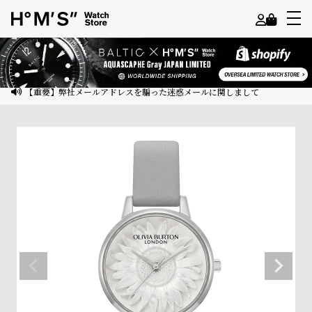
よ
う
こ
【重要】弊社メールアドレスを騙った迷惑メールに関しまして
そ
ゲ
ス
ト
様
ロ
グ
イ
ン
会
員