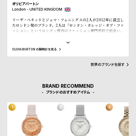
w
o
オリビアバートン
London - UNITED KINGDOM
s
u
t
リーザ・ベネットとジェマ・フェニングスの2人が2012年に設立し
たロンドン発のブランド。2人は「ロンドン・カレッジ・オブ・ファ
B
S
ッション」というロンドン市内のファッション専門学校で出会い、
l
h
入学初日で意気投合し親友となりました。その後、SELFRIDGE(セ
ルフリッジズ)というイギリスの有名高級百貨店とASOS(エイソス)
o
o
という世界的にも有名なWeb Shopでバイイング経験を積み、低価
OLIVIA BURTON の腕時計を見る
格でスタイリッシュなファッションの先駆けとなるような腕時計の
g
p
ブランドが市場になかったことに目をつけ、ブランドの設立を決め
l
ました。2人はファッション業界での経験を活かして、フェミニンさ
世界のブランドを探す
やヴィンテージ感、トレンドと価格設定にこだわった女性が求めて
i
いるファッションウォッチをデザインします。シンプルかつシック
s
なケースデザインと落ち着いた質感のストラップの絶妙なコンビネ
ーション、そこにファッショントレンドからコンテンポラリーなエ
BRAND RECOMMEND
t
ッセンスを加え、シンプルで上品な腕時計に仕上げています。洋服
ブランドのおすすめアイテム
#
のように腕時計も気分に合わせられるようにコレクションをして、
自分だけのオリジナルクローゼットを作れるようにと考えられてい
P
ます。
e
o
p