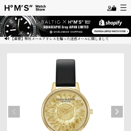
よ
う
こ
【重要】弊社メールアドレスを騙った迷惑メールに関しまして
そ
ゲ
ス
ト
様
ロ
グ
イ
ン
会
員