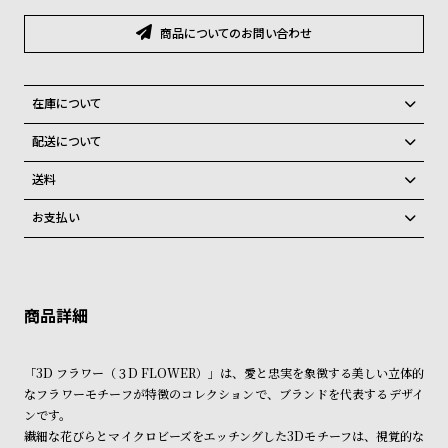
グ
ラ
商品についてのお問い合わせ
フ
全
世
在庫について
て
界
全国の系列店と在庫を共有しているため、在庫切れの場合がございま
配送について
の
の
す。
ご注文商品のお届け日数は在庫状況により異なり、
在庫切れの場合、キャンセルをさせて頂きます。
商
腕
送料
品
時
弊社物流センターからの発送
配送料：550円（全国一律）
お支払い
税込16,500円以上で全国送料無料
系列店舗から取り寄せ後に発送
計
クレジットカード、Amazon Pay、PayPay、コンビニ後払い、代金引
ブ
換、銀行振込
上記のいずれかでの発送となります。
ラ
※限定品・受注販売商品・予約商品はクレジットカード、銀行振込のみ
発送日の確定はご注文確認後となります。場合によってはお届け日時の
ご利用頂けます。
ご希望に沿えない場合もございますので予めご了承くださいませ。
ン
ド
ショッピングガイド
詳しくは下記のページをご覧くださいませ。
「3D フラワー（３D FLOWER）」は、愛と忠実を象徴する美しい立体的
一
※ご予約商品・受注商品は、記載のお届け予定での発送となります。
なフラワーモチーフが特徴のコレクションで、ブランドを代表するデザイ
覧
ンです。
商品の発送に関しまして
ラ
メ
繊細な花びらとマイクロビーズをエッチングした3Dモチーフは、視覚的な