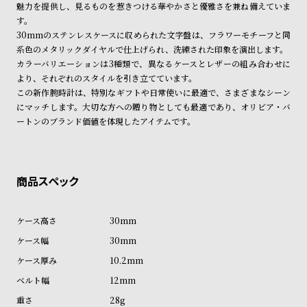
魅力を提供し、見るものを惹きつける華やかさと優雅さを兼ね備えていま
ン
ン
す。
キ
ズ
30mmのステンレスケースに収められた文字盤は、フラワーモチーフと同
ン
腕
系色のメタリックダイヤルで仕上げられ、洗練された印象を演出します。
カラーバリエーションは3種類で、異なるケースとレザーの組み合わせに
グ
時
より、それぞれのスタイルを引き立てています。
計
この新作腕時計は、特別なギフトや日常使いに最適で、さまざまなシーン
レ
キ
にマッチします。大切な方への贈り物としても最適であり、オリビア・バ
ートンのブランド価値を体現したアイテムです。
デ
ッ
ィ
ズ
ー
腕
ス
時
腕
計
時
30mm
計
30mm
替
ア
10.2mm
え
ッ
12mm
ベ
プ
28g