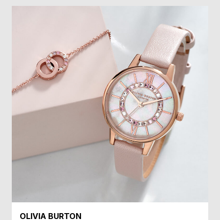
受
雑
注
誌
販
掲
売
載
モ
商
デ
品
ル
衣
セ
装
ー
貸
ル
出
情
報
N
A
e
b
OLIVIA BURTON