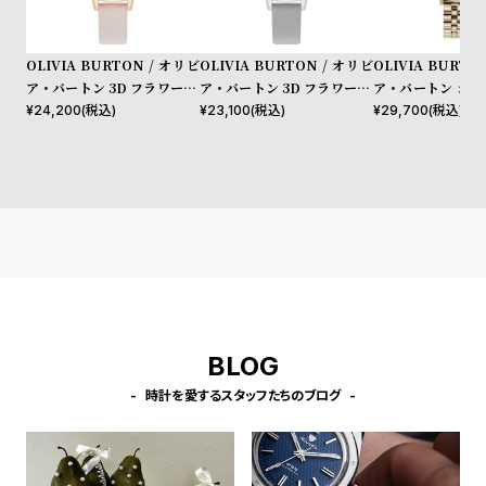
l
e
OLIVIA BURTON / オリビ
OLIVIA BURTON / オリビ
OLIVIA BURTO
ア・バートン 3D フラワー ミ
ア・バートン 3D フラワー ミ
ア・バートン シグ
シ
返
ディ ローズゴールド ライト
ディ シルバー ホワイト アー
5mm 3Dフラワ
¥
24,200
(税込)
¥
23,100
(税込)
¥
29,700
(税込)
ョ
品
ブラッシュ レザー
ルグレイ レザー
ールド ブレスレッ
ッ
に
ピ
つ
ン
い
グ
て
ガ
イ
ド
BLOG
時
刻
計
印
時計を愛するスタッフたちのブログ
保
サ
証
ー