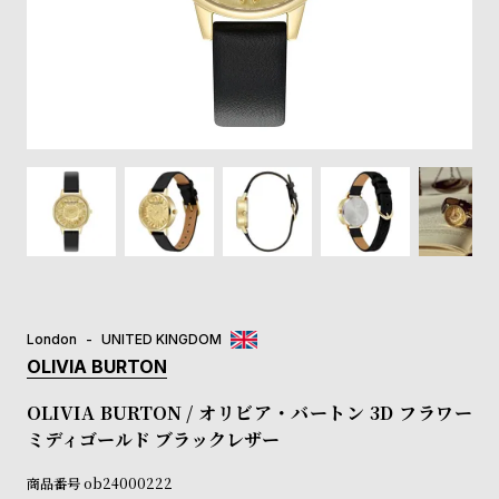
登
録
#Tags
リ
ッ
プ
バ
ル
チ
ッ
ク
ア
London
UNITED KINGDOM
ッ
OLIVIA BURTON
プ
ル
OLIVIA BURTON / オリビア・バートン 3D フラワー
ウ
ミディゴールド ブラックレザー
ォ
ッ
商品番号
ob24000222
チ