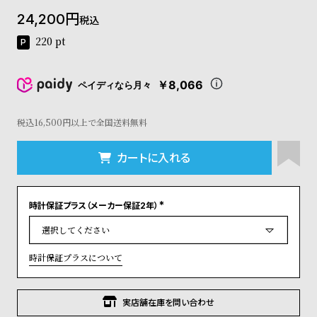
コ
24,200
税込
ー
ニ
220
pt
ッ
シ
ュ
￥8,066
ペイディなら月々
ヴ
ィ
ヴ
税込16,500円以上で全国送料無料
ィ
ア
カートに入れる
ン
ウ
エ
時計保証プラス（メーカー保証2年）
ス
(
ト
必
須
ウ
)
ッ
時計保証プラスについて
ド
ク
ロ
実店舗在庫を問い合わせ
ノ