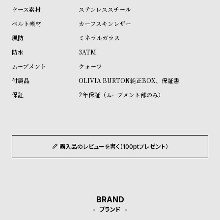
ル
ル
ステンレススチール
ト
ウ
カーフスキンレザー
ォ
ミネラルガラス
ッ
3ATM
チ
クォーツ
バ
OLIVIA BURTON純正BOX、保証書
ン
2年保証（ムーブメント部のみ）
ド
そ
限
の
定
他
/
購入品のレビューを書く（100ptプレゼント）
の
別
商
注
品
モ
デ
BRAND
ブランド
ル