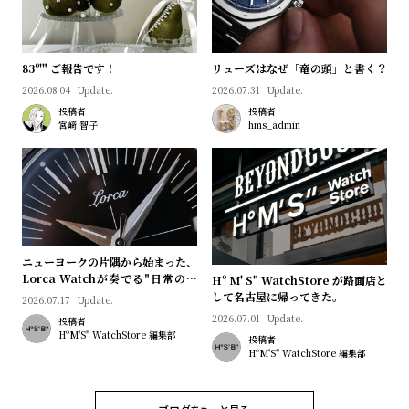
プ
ビ
ラ
ス
ス
83º'" ご報告です！
リューズはなぜ「竜の頭」と書く？
よ
お
2026.08.04
Update.
2026.07.31
Update.
く
問
投稿者
投稿者
宮﨑 智子
hms_admin
あ
い
る
合
質
わ
問
せ
ニューヨークの片隅から始まった、
Lorca Watchが奏でる"日常のロ
Hº M' S" WatchStore が路面店と
マン"｜Brand Picks #08
して名古屋に帰ってきた。
2026.07.17
Update.
2026.07.01
Update.
投稿者
HºM'S" WatchStore 編集部
投稿者
HºM'S" WatchStore 編集部