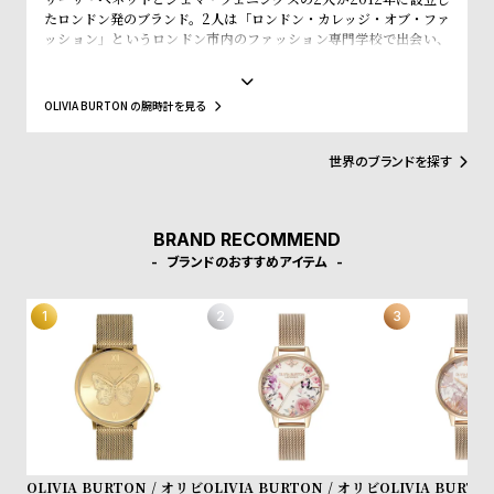
w
o
たロンドン発のブランド。2人は「ロンドン・カレッジ・オブ・ファ
s
u
ッション」というロンドン市内のファッション専門学校で出会い、
入学初日で意気投合し親友となりました。その後、SELFRIDGE(セ
t
ルフリッジズ)というイギリスの有名高級百貨店とASOS(エイソス)
という世界的にも有名なWeb Shopでバイイング経験を積み、低価
B
S
OLIVIA BURTON の腕時計を見る
格でスタイリッシュなファッションの先駆けとなるような腕時計の
l
h
ブランドが市場になかったことに目をつけ、ブランドの設立を決め
ました。2人はファッション業界での経験を活かして、フェミニンさ
o
o
世界のブランドを探す
やヴィンテージ感、トレンドと価格設定にこだわった女性が求めて
g
p
いるファッションウォッチをデザインします。シンプルかつシック
なケースデザインと落ち着いた質感のストラップの絶妙なコンビネ
l
ーション、そこにファッショントレンドからコンテンポラリーなエ
BRAND RECOMMEND
i
ッセンスを加え、シンプルで上品な腕時計に仕上げています。洋服
ブランドのおすすめアイテム
のように腕時計も気分に合わせられるようにコレクションをして、
s
自分だけのオリジナルクローゼットを作れるようにと考えられてい
t
ます。
#
P
e
o
p
OLIVIA BURTON / オリビ
OLIVIA BURTON / オリビ
OLIVIA BURTO