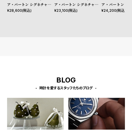
l
ア・バートン シグネチャー 3
ア・バートン シグネチャー 3
ア・バートン シ
e
5mm シグネチャー バタフラ
0mm イラストレイテッド フ
ミディアブストラ
¥
28,600
(税込)
¥
23,100
(税込)
¥
24,200
(税込)
イ ウルトラスリム ライトゴ
ローラル ローズゴールド メ
ラル ローズゴール
ールド サンレイ メッシュ
ッシュ
ュ
シ
返
ョ
品
ッ
に
ピ
つ
ン
い
グ
て
ガ
BLOG
イ
時計を愛するスタッフたちのブログ
ド
時
刻
計
印
保
サ
証
ー