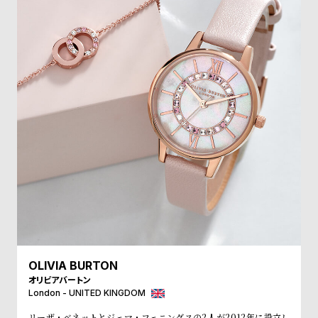
受
雑
注
誌
販
掲
売
載
モ
商
デ
品
ル
衣
セ
装
ー
貸
ル
出
情
報
OLIVIA BURTON
オリビアバートン
N
A
London - UNITED KINGDOM
e
b
リーザ・ベネットとジェマ・フェニングスの2人が2012年に設立し