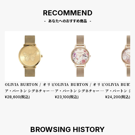
RECOMMEND
あなたへのおすすめ商品
OLIVIA BURTON / オリビ
OLIVIA BURTON / オリビ
OLIVIA BURT
ア・バートン シグネチャー 35
ア・バートン シグネチャー 30
ア・バートン シ
mm シグネチャー バタフライ
mm イラストレイテッド フロ
ディアブストラ
¥
28,600
(税込)
¥
23,100
(税込)
¥
24,200
(税込)
ウルトラスリム ライトゴール
ーラル ローズゴールド メッシ
ル ローズゴールド
ド サンレイ メッシュ
ュ
BROWSING HISTORY