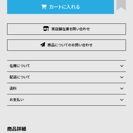
グ
カートに入れる
ラ
フ
全
世
実店舗在庫を問い合わせ
て
界
の
の
商品についてのお問い合わせ
商
腕
品
時
在庫について
計
全国の系列店と在庫を共有しているため、在庫切れの場合、誠に勝手な
配送について
ブ
がらキャンセルをさせて頂きます。
ラ
ご注文商品のお届け日数は在庫状況により異なり、
送料
ン
弊社物流センターからの発送
配送料：550円（全国一律）
お支払い
ド
税込16,500円以上で全国送料無料
系列店舗から取り寄せ後に発送
クレジットカード、Amazon Pay、PayPay、コンビニ後払い、代金引
一
換、銀行振込
上記のいずれかでの発送となります。
覧
※限定品・受注販売商品・予約商品はクレジットカード、銀行振込のみ
発送日の確定はご注文確認後となります。場合によってはお届け日時の
ご利用頂けます。
ラ
メ
ご希望に沿えない場合もございますので予めご了承くださいませ。