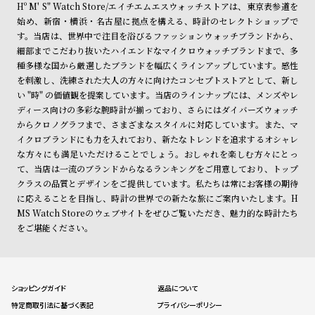
Hº M' S" Watch Store/エイチエムエスウォッチストアは、東京表参道を
始め、新宿・横浜・名古屋に拠点を構える、時計のセレクトショップで
す。当店は、世界中で注目を浴びるファッションウォッチブランドから、
細部までこだわり抜いたハイエンドなマイクロウォッチブランドまで、多
種多様な国から厳選したブランドを幅広くラインアップしています。感性
を刺激し、洗練された大人の方々に向けたコンセプトストアとして、新し
い "時" の価値観を提案しています。当店のラインナップには、メンズやレ
ディース向けの多彩な腕時計が揃っており、さらにはダイバーズウォッチ
からクロノグラフまで、さまざまなスタイルに対応しています。また、マ
イクロブランドにも力を入れており、新たなトレンドを追求するオシャレ
な方々にも満足いただけることでしょう。おしゃれを楽しむ方々にとっ
て、当店は一流のブランドからなるランキングをご用意しており、トップ
クラスの品質とデザインをご提供しています。私たちは常にお客様の期待
に応えることを目指し、時計の世界での新たな旅にご案内いたします。H
MS Watch Storeのウェブサイトをぜひご覧いただき、魅力的な時計たち
をご堪能ください。
ショッピングガイド
返品について
特定商取引法に基づく表記
プライバシーポリシー