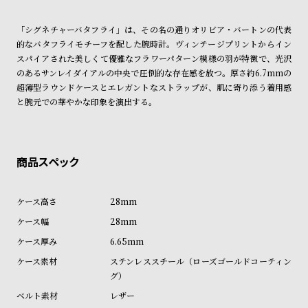
ン
ン
ショッピングガイド
詳しくは下記のページをご覧くださいませ。
キ
ズ
「シグネチャーバタフライ」は、その名の通りオリビア・バートンの代表
※ご予約商品・受注商品は、記載のお届け予定での発送となります。
的なバタフライモチーフを配した腕時計。ヴィンテージプリントからイン
ン
腕
スパイアされた美しくて優雅なフラワーパターン模様の羽が特徴で、光沢
商品の発送に関しまして
グ
時
のあるサンレイダイアルの中央で圧倒的な存在感を放つ。厚さ約6.7mmの
計
超薄型ラウンドケースとエレガントなストラップが、肌に寄り添う着用感
と腕元での華やかな印象を演出する。
レ
キ
デ
ッ
ィ
ズ
ー
腕
ス
時
腕
計
28mm
時
28mm
計
6.65mm
替
ア
ステンレススチール（ローズゴールドコーティン
グ）
え
ッ
ベ
プ
レザー