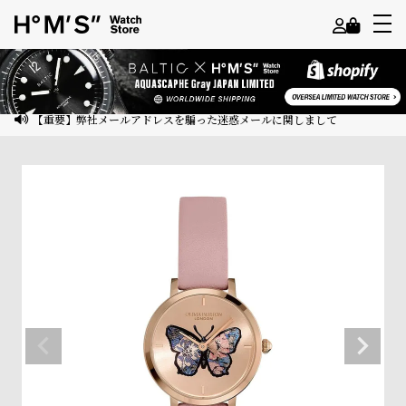
よ
う
こ
【重要】弊社メールアドレスを騙った迷惑メールに関しまして
そ
ゲ
ス
ト
様
ロ
グ
イ
ン
会
員