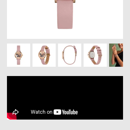
登
録
#Tags
リ
ッ
プ
バ
ル
チ
ッ
ク
ア
ッ
プ
ル
ウ
ォ
ッ
チ