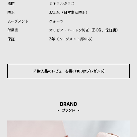
ル
ル
ミネラルガラス
ト
ウ
3ATM（日常生活防水）
ォ
クォーツ
ッ
オリビア・バートン純正（BOX、保証書）
チ
2年（ムーブメント部のみ）
バ
ン
ド
そ
限
購入品のレビューを書く（100ptプレゼント）
の
定
他
/
の
別
BRAND
商
注
ブランド
品
モ
デ
ル