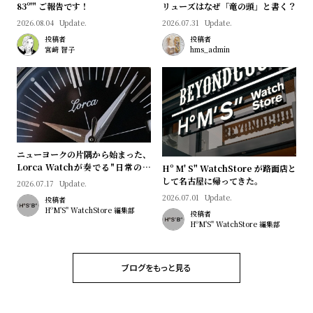
プ
ビ
83º'" ご報告です！
リューズはなぜ「竜の頭」と書く？
ラ
ス
2026.08.04
Update.
2026.07.31
Update.
投稿者
投稿者
ス
宮﨑 智子
hms_admin
よ
お
く
問
あ
い
る
合
質
わ
ニューヨークの片隅から始まった、
問
せ
Lorca Watchが奏でる"日常のロ
Hº M' S" WatchStore が路面店と
マン"｜Brand Picks #08
して名古屋に帰ってきた。
2026.07.17
Update.
2026.07.01
Update.
投稿者
HºM'S" WatchStore 編集部
投稿者
HºM'S" WatchStore 編集部
ブログをもっと見る