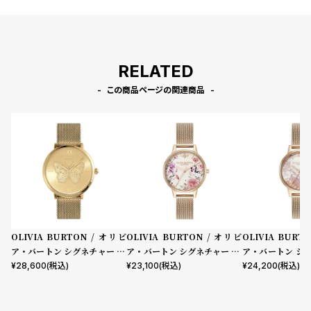
RELATED
この商品ページの関連商品
OLIVIA BURTON / オリビ
OLIVIA BURTON / オリビ
OLIVIA BURT
ア・バートン シグネチャー 35
ア・バートン シグネチャー 30
ア・バートン シ
mm シグネチャー バタフライ
mm イラストレイテッド フロ
ディアブストラ
¥
28,600
(税込)
¥
23,100
(税込)
¥
24,200
(税込)
ウルトラスリム ライトゴール
ーラル ローズゴールド メッシ
ル ローズゴールド
ド サンレイ メッシュ
ュ