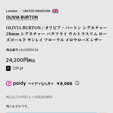
コ
ー
London
UNITED KINGDOM
ニ
OLIVIA BURTON
ッ
シ
OLIVIA BURTON / オリビア・バートン シグネチャー
ュ
28mm シグネチャー バタフライ ウルトラスリム ロー
ヴ
ィ
ズゴールド サンレイ フローラル メロウローズ レザー
ヴ
ィ
商品番号
ob24000126
ア
ン
24,200
税込
ウ
220
pt
エ
ス
ト
￥8,066
ペイディなら月々
ウ
ッ
ド
税込16,500円以上で全国送料無料
ク
ロ
残りわずかです。
ノ