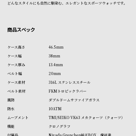
ル
ル
どんなスタイルにも自然に馴染む、エレガントなスポーツウォッチです。
ト
ウ
ォ
ッ
チ
バ
46.5mm
ン
38mm
ド
13.4mm
そ
限
20mm
の
定
316L ステンレススチール
他
/
FKMトロピックラバー
の
別
ダブルドームサファイアガラス
商
注
10ATM
品
モ
TMI/SEIKO VK63 メカクォーツ（クォーツ）
デ
クロノグラフ
ル
Nivada Grenchen純正BOX、保証書