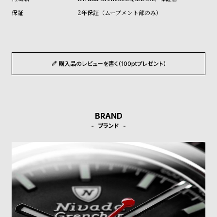
受
雑
2年保証（ムーブメント部のみ）
注
誌
販
掲
売
載
モ
商
購入品のレビューを書く（100ptプレゼント）
デ
品
ル
衣
セ
装
ー
BRAND
ブランド
貸
ル
出
情
報
N
A
e
b