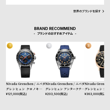
l
防水と高い防水機能を備えたクロノグラフ『クロノマスター』を発
表。この勢いで躍進を続けるかと思われたが、1970年代のクオーツ
e
ショックの煽りを受け、1980年代に1度はその歩みを止めることと
世界のブランドを探す
なる。その後、長い冬眠期間を経て、ニバダに転機が訪れる。2019
年にウォッチブランド『WilliamL.1985(ウィリアムエル1895)』を
シ
返
立ち上げた”ギョーム・ライデ”氏と、時計メーカー『モントリシャ
ョ
品
ールグループ』のオーナーである“レミ・シャブラ”氏がニバダ使用
BRAND RECOMMEND
のライセンスを獲得。かつての趣をそのままに現代へと蘇らせた。
ブランドのおすすめアイテム
ッ
に
ピ
つ
ン
い
グ
て
ガ
イ
ド
時
刻
Nivada Grenchen / ニバダ
Nivada Grenchen / ニバダ
Nivada Grench
グレンヒェン クロノキング
グレンヒェン アンタークティ
グレンヒェン デプ
計
印
メカクォーツ レーシング ブ
ック アクアマール ブルー ト
ブロンズ ブラック
¥
121,000
(税込)
¥
203,500
(税込)
¥
363,000
(税込)
保
サ
ルー トロピックラバーストラ
ロピックラバーストラップ
クラバーストラッ
証
ー
ップ / インターチェンジャブ
ル5ベゼルセット