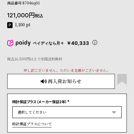
商品番号
87046q01
コ
ー
121,000
ニ
税込
ッ
1,100
pt
シ
ュ
ヴ
￥40,333
ペイディなら月々
ィ
ヴ
ィ
税込16,500円以上で全国送料無料
ア
ン
申し訳ございません。ただいま在庫がございません。
ウ
再入荷お知らせ
エ
ス
ト
ウ
時計保証プラス（メーカー保証2年）
ッ
(
必
ド
須
)
ク
時計保証プラスについて
ロ
ノ