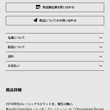
グ
ラ
実店舗在庫を問い合わせ
フ
商品についてのお問い合わせ
全
世
て
界
の
の
在庫について
商
腕
全国の系列店と在庫を共有しているため、在庫切れの場合がございま
配送について
す。
品
時
ご注文商品のお届け日数は在庫状況により異なり、
在庫切れの場合、キャンセルをさせて頂きます。
送料
計
弊社物流センターからの発送
配送料：550円（全国一律）
ブ
お支払い
税込16,500円以上で全国送料無料
系列店舗から取り寄せ後に発送
ラ
クレジットカード、Amazon Pay、PayPay、コンビニ後払い、代金引
ン
換、銀行振込
上記のいずれかでの発送となります。
※限定品・受注販売商品・予約商品はクレジットカード、銀行振込のみ
発送日の確定はご注文確認後となります。場合によってはお届け日時の
ド
ご利用頂けます。
ご希望に沿えない場合もございますので予めご了承くださいませ。
一
ショッピングガイド
覧
詳しくは下記のページをご覧くださいませ。
1970年代のレーシングスピリットを、現代の腕に。
※ご予約商品・受注商品は、記載のお届け予定での発送となります。
ラ
メ
Nivada Grenchen（ニバダ・グレンヒェン）の「Chronoking Racing