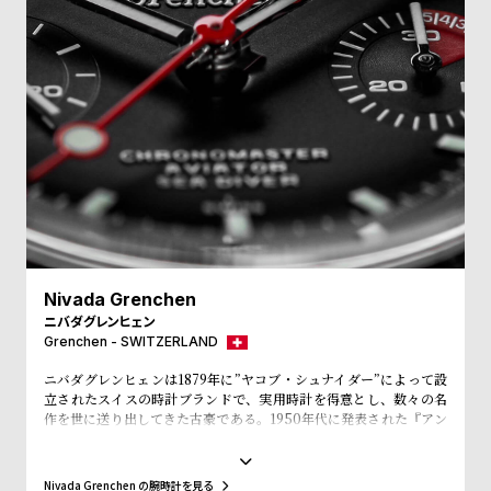
w
o
s
u
t
B
S
l
h
o
o
g
p
l
i
s
Nivada Grenchen
t
ニバダグレンヒェン
Grenchen - SWITZERLAND
#
P
ニバダグレンヒェンは1879年に”ヤコブ・シュナイダー”によって設
立されたスイスの時計ブランドで、実用時計を得意とし、数々の名
e
作を世に送り出してきた古豪である。1950年代に発表された『アン
o
タークティック』は55年から56年にかけて南極探検のミッションに
も採用され、過酷な環境下の使用にも耐えうる信頼の高い腕時計と
p
して世界的地位を確固たるものとした。その後、1963年には200M
Nivada Grenchen の腕時計を見る