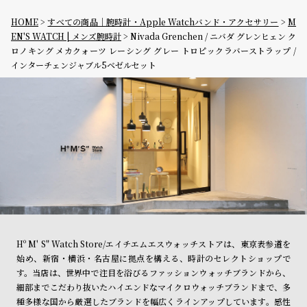
HOME
すべての商品｜腕時計・Apple Watchバンド・アクセサリー
M
EN'S WATCH | メンズ腕時計
Nivada Grenchen / ニバダ グレンヒェン ク
ロノキング メカクォーツ レーシング グレー トロピックラバーストラップ /
インターチェンジャブル5ベゼルセット
Hº M' S" Watch Store/エイチエムエスウォッチストアは、東京表参道を
始め、新宿・横浜・名古屋に拠点を構える、時計のセレクトショップで
す。当店は、世界中で注目を浴びるファッションウォッチブランドから、
細部までこだわり抜いたハイエンドなマイクロウォッチブランドまで、多
種多様な国から厳選したブランドを幅広くラインアップしています。感性