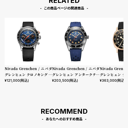
RELATED
この商品ページの関連商品
Nivada Grenchen / ニバダ
Nivada Grenchen / ニバダ
Nivada Grenc
グレンヒェン クロノキング メ
グレンヒェン アンタークティ
グレンヒェン デ
カクォーツ レーシング ブルー
ック アクアマール ブルー トロ
ブロンズ ブラッ
¥
121,000
(税込)
¥
203,500
(税込)
¥
363,000
(税込)
トロピックラバーストラップ /
ピックラバーストラップ
ラバーストラップ
インターチェンジャブル5ベゼ
ルセット
RECOMMEND
あなたへのおすすめ商品