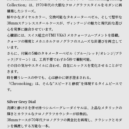
ン
ン
Collection」は、1970年代の大胆なクロノグラフスタイルをモダンに再
商品の発送に関しまして
キ
ズ
構築したシリーズ。
鮮やかなダイヤルカラー、交換可能なタキメーターベゼル、そして堅牢な
ン
腕
38mmステンレススチールケースが、ヴィンテージの魅力と現代的な遊び
グ
時
心を見事に融合させています。
計
心臓部には、スイス組立のTMI VK63 メカクォーツムーブメントを搭載。
クォーツの精度とメカニカルクロノグラフのスムーズな針運びを両立して
レ
キ
います。
デ
ッ
さらに、付属の5種のタキメーターベゼル（ブルー/レッド/オレンジ/ブラ
ィ
ズ
ック/グリーン）は、工具不要でわずか5秒で着脱可能。
その日の気分やスタイルに合わせ、自在にルックスを変化させることがで
ー
腕
きます。
ス
時
時を競うレースの中でも、心は静かに研ぎ澄まされる。
腕
計
「Chronoking」は、そんな“スピードと静寂”を体現するタイムピースで
す。
時
計
Silver Grey Dial
替
ア
洗練と静けさを併せ持つシルバーグレーダイヤルは、上品なメタリックの
輝きとカラフルなクロノグラフカウンターが印象的。
え
ッ
38mmケースが70年代クロノグラフの黄金比を再現し、クラシックとモダ
ベ
プ
ンを橋渡しする万能な一本。