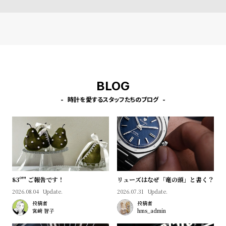
プ
ビ
ラ
ス
ス
よ
お
く
問
あ
い
BLOG
る
合
質
わ
時計を愛するスタッフたちのブログ
問
せ
83º'" ご報告です！
リューズはなぜ「竜の頭」と書く？
2026.08.04
Update.
2026.07.31
Update.
投稿者
投稿者
宮﨑 智子
hms_admin