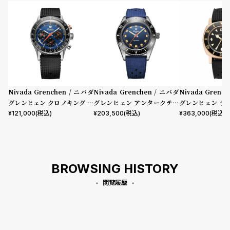
Nivada Grenchen / ニバダ
Nivada Grenchen / ニバダ
Nivada Grenc
グレンヒェン クロノキング メ
グレンヒェン アンタークティ
グレンヒェン デ
カクォーツ レーシング ブルー
ック アクアマール ブルー トロ
ブロンズ ブラッ
¥
121,000
(税込)
¥
203,500
(税込)
¥
363,000
(税込)
トロピックラバーストラップ /
ピックラバーストラップ
ラバーストラップ
インターチェンジャブル5ベゼ
ルセット
BROWSING HISTORY
閲覧履歴