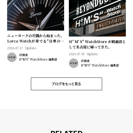
ニューヨークの片隅から始まった、
Lorca Watchが奏でる"日常のロ
Hº M' S" WatchStore が路面店と
マン"｜Brand Picks #08
して名古屋に帰ってきた。
2026.07.17
Update.
2026.07.01
Update.
投稿者
HºM'S" WatchStore 編集部
投稿者
HºM'S" WatchStore 編集部
ブログをもっと見る