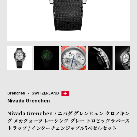
登
録
#Tags
リ
ッ
プ
バ
ル
チ
ッ
ク
ア
Grenchen
SWITZERLAND
ッ
Nivada Grenchen
プ
ル
Nivada Grenchen / ニバダ グレンヒェン クロノキン
ウ
グ メカクォーツ レーシング グレー トロピックラバース
ォ
トラップ / インターチェンジャブル5ベゼルセット
ッ
チ