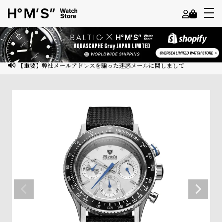
よ
う
こ
【重要】弊社メールアドレスを騙った迷惑メールに関しまして
そ
ゲ
ス
ト
様
ロ
グ
イ
ン
会
員