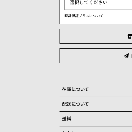
時計保証プラスについて
在庫について
配送について
全国の系列店と在庫を共有して
在庫切れの場合、キャンセルを
送料
ご注文商品のお届け日数は在庫