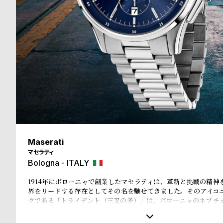
る
合
質
わ
問
せ
Maserati
マセラティ
Bologna - ITALY
1914年にボローニャで創業したマセラティは、革新と挑戦の精神
界をリードする存在としてその名を馳せてきました。そのアイコ
クである「トライデント（三叉の矛）」は、ボローニャのネプチ
ます。ネプチューンが象徴する力と威厳、そして航海の神として
マセラティのブランド哲学に深く根付いており、マセラティのブ