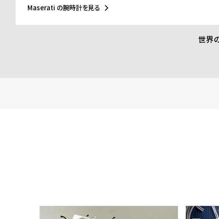
「力強さ、情熱、優雅さ」を表現しています。この理念は自動車
Maserati の腕時計を見る
ッチやジュエリーコレクションにも色濃く反映され、精緻なデザ
妙に融合したアイテムの数々は、所有者に誇りを感じさせる象徴
います。
世界