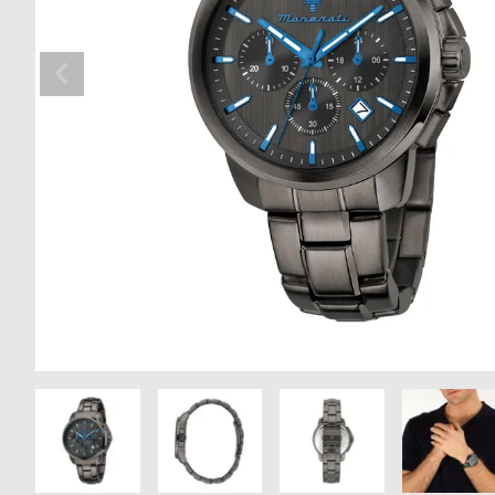
の
別
商
注
品
モ
デ
ル
受
雑
注
誌
販
掲
売
載
モ
商
デ
品
ル