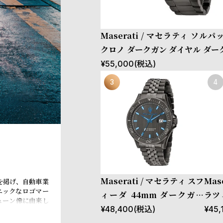
Maserati / マセラティ ソルパ
クロノ ダークガン ダイヤル ダー
スレット
¥
55,000
(税込)
Maserati / マセラティ スフ
Mas
を掲げ、自動車業
ニックなロゴマー
ィーダ 44mm ダークガン
ラツ
ューン像に由来し
ダイヤル ダークガン ブレス
ダー
¥
48,400
(税込)
¥
45,
の自由の精神は、
ランド理念である
レット
ガン