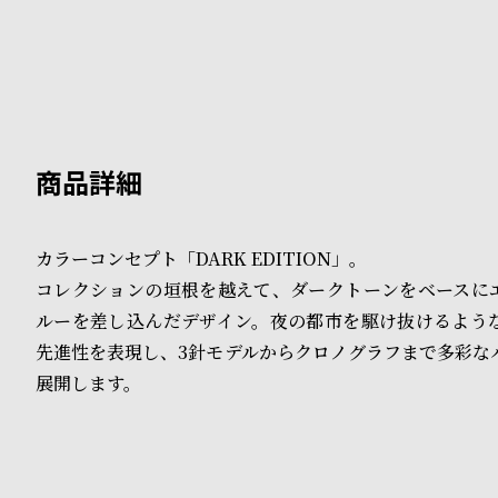
B
S
l
h
o
o
g
p
l
i
カラーコンセプト「DARK EDITION」。
コレクションの垣根を越えて、ダークトーンをベースに
s
ルーを差し込んだデザイン。夜の都市を駆け抜けるよう
t
先進性を表現し、3針モデルからクロノグラフまで多彩な
#
展開します。
P
e