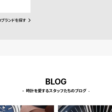
のみならず、ウォ
インと力強さが絶
的な存在となって
のブランドを探す
BLOG
時計を愛するスタッフたちのブログ