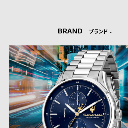
ド
時
刻
BRAND
計
印
ブランド
保
サ
証
ー
プ
ビ
ラ
ス
ス
よ
お
く
問
あ
い