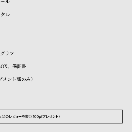
チール
スタル
ノグラフ
正BOX、保証書
ブメント部のみ）
入品のレビューを書く（100ptプレゼント）