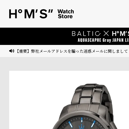
ベ
プ
ル
ル
ト
ウ
ォ
ッ
【重要】弊社メールアドレスを騙った迷惑メールに関しまして
チ
バ
ン
ド
そ
限
の
定
他
/