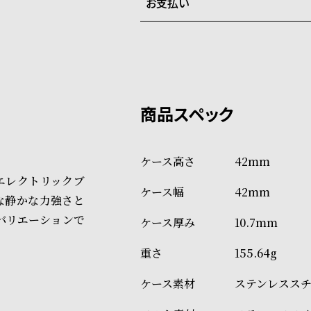
お支払い
弊社物流センターからの発送
配送料：550円（全国一律）
系列店舗から取り寄せ後に発
税込16,500円以上で全国送料無
クレジットカード、Amazon P
上記のいずれかでの発送となり
※限定品・受注販売商品・予約
発送日の確定はご注文確認後と
ショッピングガイド
場合もございますので予めご了
詳しくは下記のページをご覧く
42mm
※ご予約商品・受注商品は、記
エレクトリックブ
42mm
商品の発送に関しまして
な静かな力強さと
バリエーションで
10.7mm
155.64g
ステンレスス