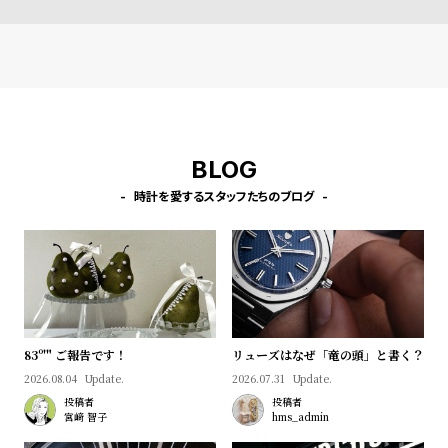
l
e
シ
返
ョ
品
ッ
に
BLOG
ピ
つ
ン
い
時計を愛するスタッフたちのブログ
グ
て
ガ
イ
ド
時
刻
83º'" ご報告です！
リューズはなぜ「竜の頭」と書く？
計
印
2026.08.04
Update.
2026.07.31
Update.
保
サ
投稿者
投稿者
宮﨑 智子
hms_admin
証
ー