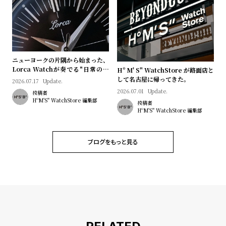
プ
ビ
ラ
ス
ス
よ
お
く
問
ニューヨークの片隅から始まった、
Lorca Watchが奏でる"日常のロ
Hº M' S" WatchStore が路面店と
あ
い
マン"｜Brand Picks #08
して名古屋に帰ってきた。
2026.07.17
Update.
る
合
2026.07.01
Update.
投稿者
質
わ
HºM'S" WatchStore 編集部
投稿者
HºM'S" WatchStore 編集部
問
せ
ブログをもっと見る