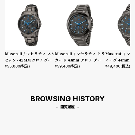
Maserati / マセラティ スク
Maserati / マセラティ トラ
Maserati / 
セッソ - 42MM クロノ ダーク
ガード 43mm クロノ ダーク
ィーダ 44mm 
ガン ダイヤル ダークガン ブレ
ガン ダイヤル ダークガン ブレ
イヤル ダークガ
¥
55,000
(税込)
¥
59,400
(税込)
¥
48,400
(税込)
スレット
スレット
ト
BROWSING HISTORY
閲覧履歴