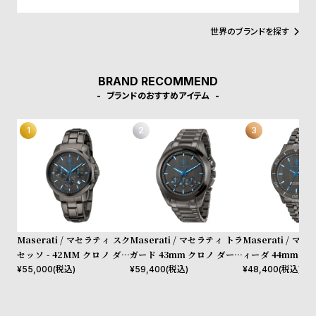
ド理念である「力強さ、情熱、優雅さ」を表現しています。この理
w
o
念は自動車のみならず、ウォッチやジュエリーコレクションにも色
s
u
濃く反映され、精緻なデザインと力強さが絶妙に融合したアイテム
世界のブランドを探す
の数々は、所有者に誇りを感じさせる象徴的な存在となっていま
t
す。
B
S
BRAND RECOMMEND
l
h
ブランドのおすすめアイテム
o
o
g
p
l
i
s
t
#
Maserati / マセラティ スク
Maserati / マセラティ トラ
Maserati / マ
P
セッソ - 42MM クロノ ダー
ガード 43mm クロノ ダーク
ィーダ 44mm ダ
e
クガン ダイヤル ダークガン
ガン ダイヤル ダークガン ブ
イヤル ダークガン
¥
55,000
(税込)
¥
59,400
(税込)
¥
48,400
(税込)
o
ブレスレット
レスレット
ット
p