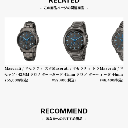
RELATED
この商品ページの関連商品
Maserati / マセラティ スク
Maserati / マセラティ トラ
Maserati / 
セッソ - 42MM クロノ ダーク
ガード 43mm クロノ ダーク
ィーダ 44mm 
ガン ダイヤル ダークガン ブレ
ガン ダイヤル ダークガン ブレ
イヤル ダークガ
¥
55,000
(税込)
¥
59,400
(税込)
¥
48,400
(税込)
スレット
スレット
ト
RECOMMEND
あなたへのおすすめ商品