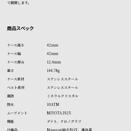
で展開します。
ン
ン
キ
ズ
ン
腕
グ
時
計
レ
キ
42mm
デ
ッ
42mm
ィ
ズ
12.4mm
ー
腕
144.78g
ス
時
ステンレススチール
腕
計
ステンレススチール
時
ミネラルクリスタル
計
10ATM
替
ア
MIYOTA JS25
え
ッ
デイト、クロノグラフ
ベ
プ
Maserati純正BOX、保証書