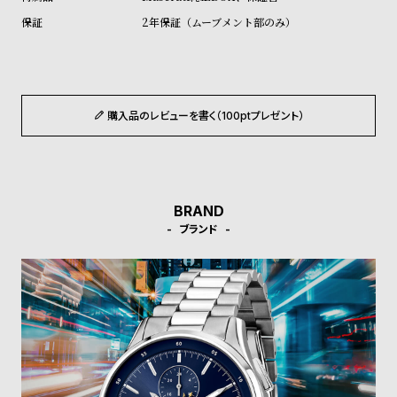
ル
ル
2年保証（ムーブメント部のみ）
ト
ウ
ォ
ッ
チ
購入品のレビューを書く（100ptプレゼント）
バ
ン
ド
そ
限
BRAND
ブランド
の
定
他
/
の
別
商
注
品
モ
デ
ル