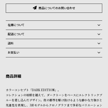
グ
ラ
商品についてのお問い合わせ
フ
全
世
在庫について
て
界
全国の系列店と在庫を共有しているため、在庫切れの場合がございま
配送について
の
の
す。
ご注文商品のお届け日数は在庫状況により異なり、
在庫切れの場合、キャンセルをさせて頂きます。
商
腕
送料
品
時
弊社物流センターからの発送
配送料：550円（全国一律）
お支払い
税込16,500円以上で全国送料無料
系列店舗から取り寄せ後に発送
計
クレジットカード、Amazon Pay、PayPay、コンビニ後払い、代金引
ブ
換、銀行振込
上記のいずれかでの発送となります。
ラ
※限定品・受注販売商品・予約商品はクレジットカード、銀行振込のみ
発送日の確定はご注文確認後となります。場合によってはお届け日時の
ご利用頂けます。
ご希望に沿えない場合もございますので予めご了承くださいませ。
ン
ド
ショッピングガイド
詳しくは下記のページをご覧くださいませ。
カラーコンセプト「DARK EDITION」。
一
※ご予約商品・受注商品は、記載のお届け予定での発送となります。
コレクションの垣根を越えて、ダークトーンをベースにエレクトリックブ
覧
ルーを差し込んだデザイン。夜の都市を駆け抜けるような静かな力強さと
商品の発送に関しまして
ラ
メ
先進性を表現し、3針モデルからクロノグラフまで多彩なバリエーション