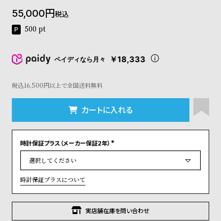
コ
55,000
税込
ー
ニ
500
pt
ッ
シ
ュ
￥18,333
ペイディなら月々
ヴ
ィ
ヴ
税込16,500円以上で全国送料無料
ィ
ア
カートに入れる
ン
ウ
エ
時計保証プラス（メーカー保証2年）
ス
(
ト
必
須
ウ
)
ッ
時計保証プラスについて
ド
ク
ロ
実店舗在庫を問い合わせ
ノ