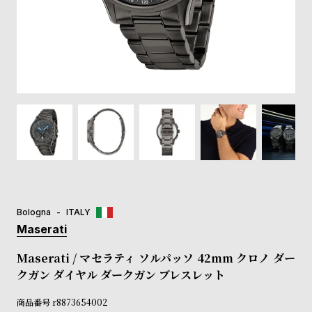
登
録
#Tags
リ
ッ
プ
バ
ル
チ
ッ
ク
ア
Bologna
ITALY
ッ
Maserati
プ
ル
Maserati / マセラティ ソルパッソ 42mm クロノ ダー
ウ
クガン ダイヤル ダークガン ブレスレット
ォ
ッ
商品番号
r8873654002
チ