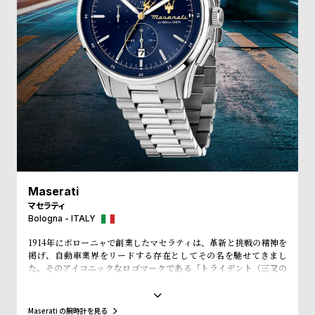
受
雑
注
誌
販
掲
売
載
モ
商
デ
品
ル
衣
セ
装
ー
貸
ル
Maserati
出
マセラティ
Bologna - ITALY
情
1914年にボローニャで創業したマセラティは、革新と挑戦の精神を
報
掲げ、自動車業界をリードする存在としてその名を馳せてきまし
た。そのアイコニックなロゴマークである「トライデント（三叉の
N
A
矛）」は、ボローニャのネプチューン像に由来します。ネプチュー
ンが象徴する力と威厳、そして航海の神としての自由の精神は、マ
e
b
セラティのブランド哲学に深く根付いており、マセラティのブラン
Maserati の腕時計を見る