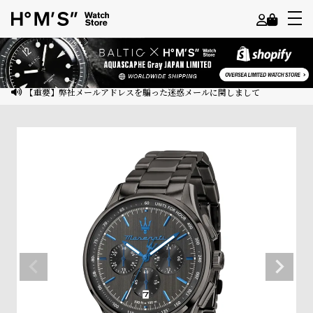
よ
う
こ
【重要】弊社メールアドレスを騙った迷惑メールに関しまして
そ
ゲ
ス
ト
様
ロ
グ
イ
ン
会
員