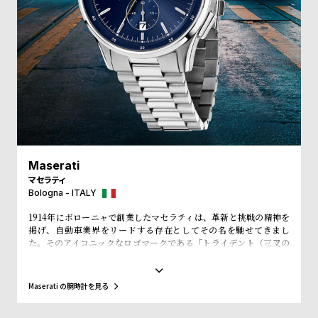
受
雑
注
誌
販
掲
売
載
モ
商
デ
品
ル
衣
セ
Maserati
装
ー
マセラティ
貸
ル
Bologna - ITALY
出
1914年にボローニャで創業したマセラティは、革新と挑戦の精神を
情
掲げ、自動車業界をリードする存在としてその名を馳せてきまし
た。そのアイコニックなロゴマークである「トライデント（三叉の
報
矛）」は、ボローニャのネプチューン像に由来します。ネプチュー
ンが象徴する力と威厳、そして航海の神としての自由の精神は、マ
セラティのブランド哲学に深く根付いており、マセラティのブラン
N
A
Maserati の腕時計を見る
ド理念である「力強さ、情熱、優雅さ」を表現しています。この理
e
b
念は自動車のみならず、ウォッチやジュエリーコレクションにも色