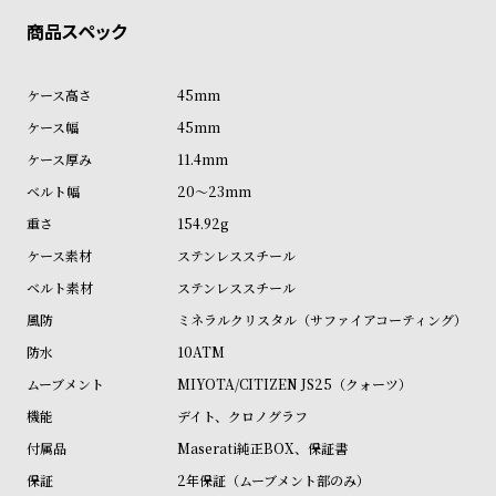
商品の発送に関しまして
ン
ン
キ
ズ
ン
腕
45mm
グ
時
45mm
計
11.4mm
レ
キ
20～23mm
デ
ッ
154.92g
ィ
ズ
ステンレススチール
ー
腕
ステンレススチール
ス
時
ミネラルクリスタル（サファイアコーティング）
腕
計
時
10ATM
計
MIYOTA/CITIZEN JS25（クォーツ）
替
ア
デイト、クロノグラフ
え
ッ
Maserati純正BOX、保証書
ベ
プ
2年保証（ムーブメント部のみ）