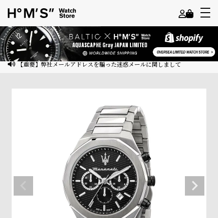
よ
う
こ
【重要】弊社メールアドレスを騙った迷惑メールに関しまして
そ
ゲ
ス
ト
様
ロ
グ
イ
ン
会
員