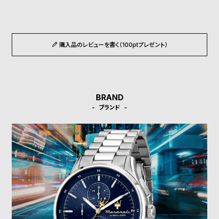
ル
ル
ト
ウ
ォ
購入品のレビューを書く（100ptプレゼント）
ッ
チ
バ
ン
BRAND
ド
ブランド
そ
限
の
定
他
/
の
別
商
注
品
モ
デ
ル