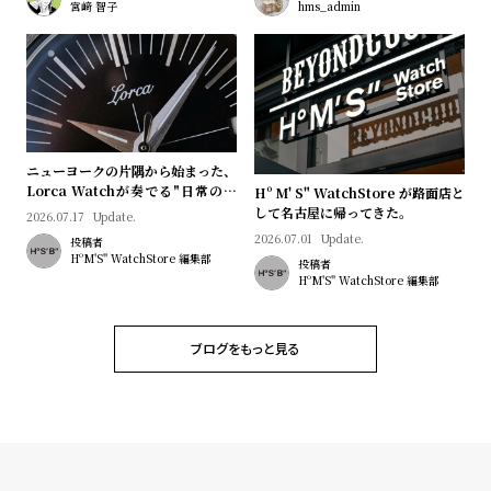
プ
ビ
宮﨑 智子
hms_admin
ラ
ス
ス
よ
お
く
問
あ
い
ニューヨークの片隅から始まった、
る
合
Lorca Watchが奏でる"日常のロ
Hº M' S" WatchStore が路面店と
マン"｜Brand Picks #08
して名古屋に帰ってきた。
質
わ
2026.07.17
Update.
2026.07.01
Update.
投稿者
問
せ
HºM'S" WatchStore 編集部
投稿者
HºM'S" WatchStore 編集部
ブログをもっと見る