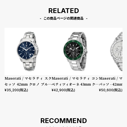
RELATED
この商品ページの関連商品
Maserati / マセラティ スク
Maserati / マセラティ コン
Maserati / 
セッソ 42mm クロノ ブルー
ペティツィオーネ 43mm クロ
パッソ - 42mm
ダイヤル シルバー ブレスレッ
ノグラフ ブラック ダイヤル シ
ダイヤル シルバ
¥
35,200
(税込)
¥
42,900
(税込)
¥
50,600
(税込)
ト
ルバー ブレスレット
ト
RECOMMEND