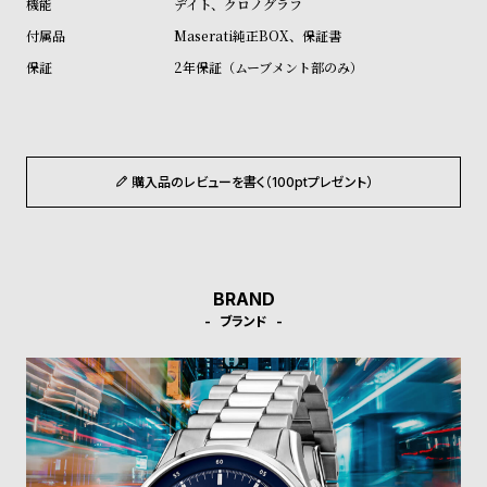
デイト、クロノグラフ
ル
ル
Maserati純正BOX、保証書
ト
ウ
2年保証（ムーブメント部のみ）
ォ
ッ
チ
バ
購入品のレビューを書く（100ptプレゼント）
ン
ド
そ
限
の
定
BRAND
他
/
ブランド
の
別
商
注
品
モ
デ
ル