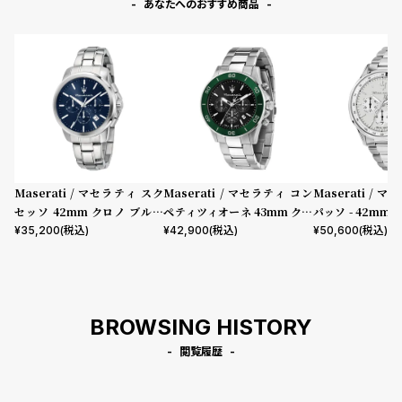
あなたへのおすすめ商品
Maserati / マセラティ スク
Maserati / マセラティ コン
Maserati / 
セッソ 42mm クロノ ブルー
ペティツィオーネ 43mm クロ
パッソ - 42mm
ダイヤル シルバー ブレスレッ
ノグラフ ブラック ダイヤル シ
ダイヤル シルバ
¥
35,200
(税込)
¥
42,900
(税込)
¥
50,600
(税込)
ト
ルバー ブレスレット
ト
BROWSING HISTORY
閲覧履歴