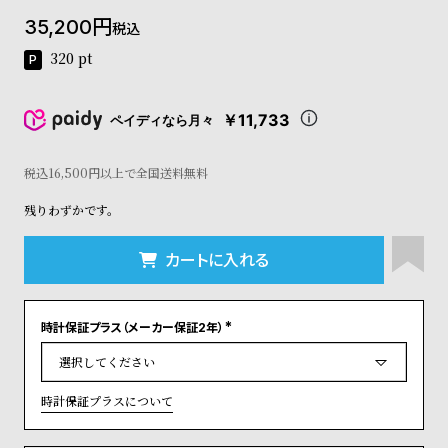
コ
35,200
税込
ー
ニ
320
pt
ッ
シ
ュ
￥11,733
ペイディなら月々
ヴ
ィ
ヴ
税込16,500円以上で全国送料無料
ィ
残りわずかです。
ア
ン
ウ
カートに入れる
エ
ス
ト
時計保証プラス（メーカー保証2年）
ウ
(
ッ
必
須
ド
)
ク
時計保証プラスについて
ロ
ノ