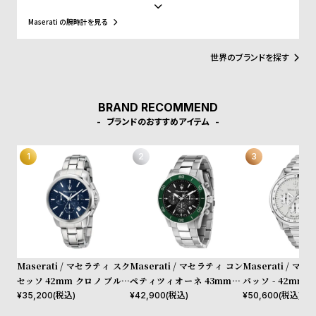
w
o
ンが象徴する力と威厳、そして航海の神としての自由の精神は、マ
セラティのブランド哲学に深く根付いており、マセラティのブラン
Maserati の腕時計を見る
s
u
ド理念である「力強さ、情熱、優雅さ」を表現しています。この理
念は自動車のみならず、ウォッチやジュエリーコレクションにも色
t
濃く反映され、精緻なデザインと力強さが絶妙に融合したアイテム
世界のブランドを探す
B
S
の数々は、所有者に誇りを感じさせる象徴的な存在となっていま
す。
l
h
o
o
BRAND RECOMMEND
g
p
ブランドのおすすめアイテム
l
i
s
t
#
P
e
Maserati / マセラティ スク
Maserati / マセラティ コン
Maserati / マ
o
セッソ 42mm クロノ ブルー
ペティツィオーネ 43mm ク
パッソ - 42mm 
ダイヤル シルバー ブレスレ
ロノグラフ ブラック ダイヤ
ー ダイヤル シル
¥
35,200
(税込)
¥
42,900
(税込)
¥
50,600
(税込)
p
ット
ル シルバー ブレスレット
レット