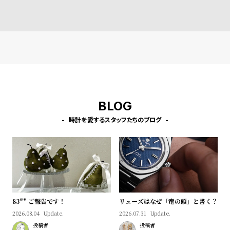
l
e
シ
返
ョ
品
ッ
に
ピ
つ
ン
い
BLOG
グ
て
時計を愛するスタッフたちのブログ
ガ
イ
ド
時
刻
計
印
83º'" ご報告です！
リューズはなぜ「竜の頭」と書く？
保
サ
2026.08.04
Update.
2026.07.31
Update.
証
ー
投稿者
投稿者