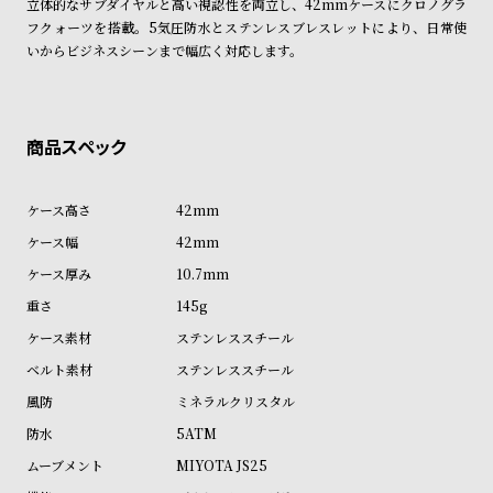
立体的なサブダイヤルと高い視認性を両立し、42mmケースにクロノグラ
商品の発送に関しまして
ン
ン
フクォーツを搭載。5気圧防水とステンレスブレスレットにより、日常使
キ
ズ
いからビジネスシーンまで幅広く対応します。
ン
腕
グ
時
計
レ
キ
デ
ッ
42mm
ィ
ズ
42mm
ー
腕
10.7mm
ス
時
145g
腕
計
ステンレススチール
時
ステンレススチール
計
ミネラルクリスタル
替
ア
5ATM
え
ッ
MIYOTA JS25
ベ
プ