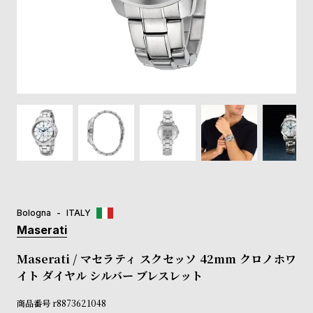
登
録
#Tags
リ
ッ
プ
バ
ル
チ
ッ
ク
ア
Bologna
ITALY
ッ
Maserati
プ
ル
Maserati / マセラティ スクセッソ 42mm クロノホワ
ウ
イト ダイヤル シルバー ブレスレット
ォ
ッ
商品番号
r8873621048
チ