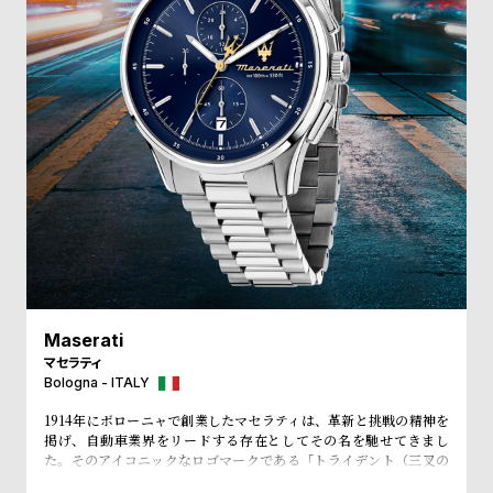
受
雑
注
誌
販
掲
売
載
モ
商
デ
品
ル
衣
セ
装
ー
貸
ル
出
Maserati
情
マセラティ
報
Bologna - ITALY
1914年にボローニャで創業したマセラティは、革新と挑戦の精神を
N
A
掲げ、自動車業界をリードする存在としてその名を馳せてきまし
た。そのアイコニックなロゴマークである「トライデント（三叉の
e
b
矛）」は、ボローニャのネプチューン像に由来します。ネプチュー