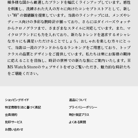
種多様な国から厳選したブランドを幅広くラインアップしています。感性
を刺激し、洗練された大人の方々に向けたコンセプトストアとして、新し
い "時" の価値観を提案しています。当店のラインナップには、メンズやレ
ディース向けの多彩な腕時計が揃っており、さらにはダイバーズウォッチ
からクロノグラフまで、さまざまなスタイルに対応しています。また、マ
イクロブランドにも力を入れており、新たなトレンドを追求するオシャレ
な方々にも満足いただけることでしょう。おしゃれを楽しむ方々にとっ
て、当店は一流のブランドからなるランキングをご用意しており、トップ
クラスの品質とデザインをご提供しています。私たちは常にお客様の期待
に応えることを目指し、時計の世界での新たな旅にご案内いたします。H
MS Watch Storeのウェブサイトをぜひご覧いただき、魅力的な時計たち
をご堪能ください。
ショッピングガイド
返品について
特定商取引法に基づく表記
プライバシーポリシー
会員規約
時計保証プラス
刻印サービス
よくある質問
お問い合わせ