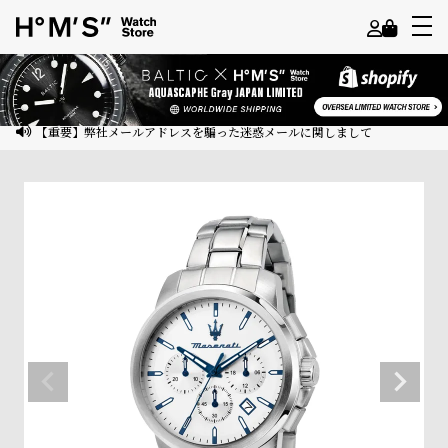
よ
う
こ
【重要】弊社メールアドレスを騙った迷惑メールに関しまして
そ
ゲ
ス
ト
様
ロ
グ
イ
ン
会
員