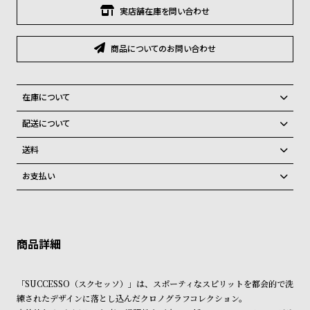
グ
実店舗在庫を問い合わせ
ラ
フ
商品についてのお問い合わせ
全
世
て
界
在庫について
の
の
全国の系列店と在庫を共有しているため、在庫切れの場合がございま
商
腕
配送について
す。
品
時
ご注文商品のお届け日数は在庫状況により異なり、
在庫切れの場合、キャンセルをさせて頂きます。
送料
計
弊社物流センターからの発送
配送料：550円（全国一律）
お支払い
ブ
税込16,500円以上で全国送料無料
系列店舗から取り寄せ後に発送
クレジットカード、Amazon Pay、PayPay、コンビニ後払い、代金引
ラ
換、銀行振込
上記のいずれかでの発送となります。
ン
※限定品・受注販売商品・予約商品はクレジットカード、銀行振込のみ
発送日の確定はご注文確認後となります。場合によってはお届け日時の
ド
ご利用頂けます。
ご希望に沿えない場合もございますので予めご了承くださいませ。
一
ショッピングガイド
詳しくは下記のページをご覧くださいませ。
覧
「SUCCESSO（スクセッソ）」は、スポーティなスピリットを都会的で洗
※ご予約商品・受注商品は、記載のお届け予定での発送となります。
ラ
メ
練されたデザインに落とし込んだクロノグラフコレクション。