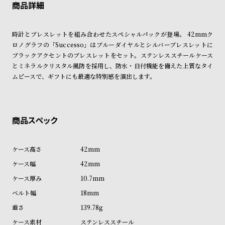
ご利用頂けます。
ン
ン
ご希望に沿えない場合もございますので予めご了承くださいませ。
キ
ズ
ショッピングガイド
詳しくは下記のページをご覧くださいませ。
ン
腕
時計とブレスレットを組み合わせたスペシャルパックが登場。 42mmク
※ご予約商品・受注商品は、記載のお届け予定での発送となります。
ロノグラフの「Successo」はブルーダイヤルとシルバーブレスレットに
グ
時
ブラックアクセントのブレスレットをセット。ステンレススチールケース
商品の発送に関しまして
計
とミネラルクリスタル風防を採用し、防水・日付機能を備えた上質なタイ
レ
キ
ムピースで、ギフトにも最適な特別感を演出します。
デ
ッ
ィ
ズ
ー
腕
ス
時
腕
計
42mm
時
42mm
計
10.7mm
替
ア
18mm
え
ッ
139.78g
ベ
プ
ステンレススチール