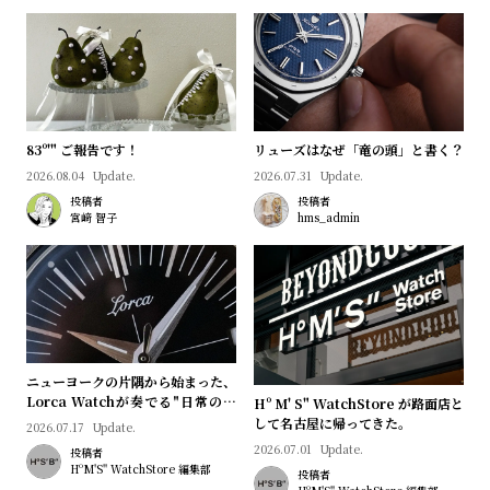
プ
ビ
ラ
ス
ス
よ
お
く
問
83º'" ご報告です！
リューズはなぜ「竜の頭」と書く？
あ
い
2026.08.04
Update.
2026.07.31
Update.
る
合
投稿者
投稿者
質
わ
宮﨑 智子
hms_admin
問
せ
ニューヨークの片隅から始まった、
Lorca Watchが奏でる"日常のロ
Hº M' S" WatchStore が路面店と
マン"｜Brand Picks #08
して名古屋に帰ってきた。
2026.07.17
Update.
2026.07.01
Update.
投稿者
HºM'S" WatchStore 編集部
投稿者