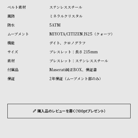
ル
ル
ステンレススチール
ト
ウ
ミネラルクリスタル
ォ
5ATM
ッ
MIYOTA/CITIZEN JS25（クォーツ）
チ
デイト、クロノグラフ
バ
ブレスレット：長さ 215mm
ン
ブレスレット：ステンレススチール
ド
Maserati純正BOX、保証書
そ
限
2年保証（ムーブメント部のみ）
の
定
他
/
の
別
商
注
購入品のレビューを書く（100ptプレゼント）
品
モ
デ
ル