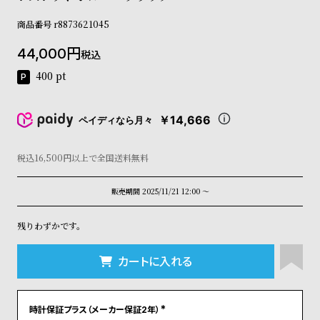
コ
ー
商品番号
r8873621045
ニ
ッ
44,000
税込
シ
400
pt
ュ
ヴ
ィ
￥14,666
ペイディなら月々
ヴ
ィ
ア
税込16,500円以上で全国送料無料
ン
ウ
販売期間
2025/11/21 12:00
〜
エ
ス
ト
残りわずかです。
ウ
ッ
カートに入れる
ド
ク
ロ
ノ
時計保証プラス（メーカー保証2年）
(