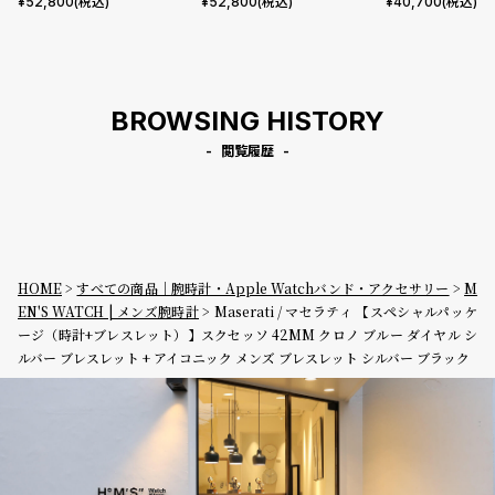
ルー ダイヤル シルバー ブレス
ラック ダイヤル シルバー ブレ
ブルー ダイヤル 
¥
52,800
(税込)
¥
52,800
(税込)
¥
40,700
(税込)
レット
スレット
スレット
BROWSING HISTORY
閲覧履歴
HOME
すべての商品｜腕時計・Apple Watchバンド・アクセサリー
M
EN'S WATCH | メンズ腕時計
Maserati / マセラティ 【スペシャルパッケ
ージ（時計+ブレスレット）】スクセッソ 42MM クロノ ブルー ダイヤル シ
ルバー ブレスレット + アイコニック メンズ ブレスレット シルバー ブラック