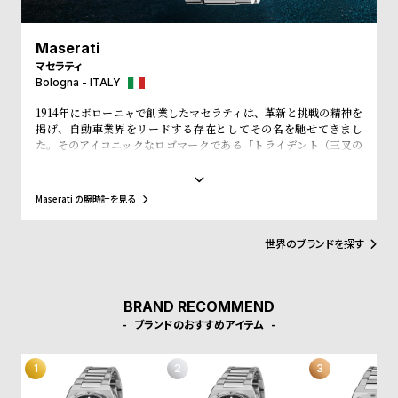
w
o
s
u
Maserati
t
マセラティ
B
S
Bologna - ITALY
l
h
1914年にボローニャで創業したマセラティは、革新と挑戦の精神を
掲げ、自動車業界をリードする存在としてその名を馳せてきまし
o
o
た。そのアイコニックなロゴマークである「トライデント（三叉の
g
p
矛）」は、ボローニャのネプチューン像に由来します。ネプチュー
ンが象徴する力と威厳、そして航海の神としての自由の精神は、マ
l
セラティのブランド哲学に深く根付いており、マセラティのブラン
Maserati の腕時計を見る
i
ド理念である「力強さ、情熱、優雅さ」を表現しています。この理
念は自動車のみならず、ウォッチやジュエリーコレクションにも色
s
濃く反映され、精緻なデザインと力強さが絶妙に融合したアイテム
世界のブランドを探す
t
の数々は、所有者に誇りを感じさせる象徴的な存在となっていま
す。
#
P
BRAND RECOMMEND
ブランドのおすすめアイテム
e
o
p