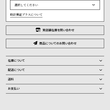
グ
必
須
ラ
)
フ
時計保証プラスについて
全
世
て
界
実店舗在庫を問い合わせ
の
の
商
腕
商品についてのお問い合わせ
品
時
計
在庫について
ブ
全国の系列店と在庫を共有しているため、在庫切れの場合がございま
配送について
ラ
す。
ご注文商品のお届け日数は在庫状況により異なり、
ン
在庫切れの場合、キャンセルをさせて頂きます。
送料
ド
弊社物流センターからの発送
配送料：550円（全国一律）
お支払い
一
税込16,500円以上で全国送料無料
系列店舗から取り寄せ後に発送
クレジットカード、Amazon Pay、PayPay、コンビニ後払い、代金引
覧
換、銀行振込
上記のいずれかでの発送となります。
ラ
メ
※限定品・受注販売商品・予約商品はクレジットカード、銀行振込のみ
発送日の確定はご注文確認後となります。場合によってはお届け日時の