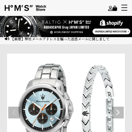
よ
う
こ
【重要】弊社メールアドレスを騙った迷惑メールに関しまして
そ
ゲ
ス
ト
様
ロ
グ
イ
ン
会
員