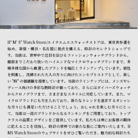
Hº M' S" Watch Store/エイチエムエスウォッチストアは、東京表参道を
始め、新宿・横浜・名古屋に拠点を構える、時計のセレクトショップで
す。当店は、世界中で注目を浴びるファッションウォッチブランドから、
細部までこだわり抜いたハイエンドなマイクロウォッチブランドまで、多
種多様な国から厳選したブランドを幅広くラインアップしています。感性
を刺激し、洗練された大人の方々に向けたコンセプトストアとして、新し
い "時" の価値観を提案しています。当店のラインナップには、メンズやレ
ディース向けの多彩な腕時計が揃っており、さらにはダイバーズウォッチ
からクロノグラフまで、さまざまなスタイルに対応しています。また、マ
イクロブランドにも力を入れており、新たなトレンドを追求するオシャレ
な方々にも満足いただけることでしょう。おしゃれを楽しむ方々にとっ
て、当店は一流のブランドからなるランキングをご用意しており、トップ
クラスの品質とデザインをご提供しています。私たちは常にお客様の期待
に応えることを目指し、時計の世界での新たな旅にご案内いたします。H
MS Watch Storeのウェブサイトをぜひご覧いただき、魅力的な時計たち