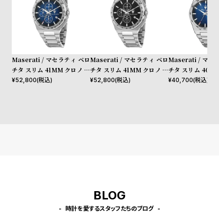
l
e
シ
返
ョ
品
Maserati / マセラティ ベロ
Maserati / マセラティ ベロ
Maserati / マ
ッ
に
チタ スリム 41MM クロノ ブ
チタ スリム 41MM クロノ ブ
チタ スリム 40M
ルー ダイヤル シルバー ブレ
ラック ダイヤル シルバー ブ
ブルー ダイヤル 
¥
52,800
(税込)
¥
52,800
(税込)
¥
40,700
(税込)
ピ
つ
スレット
レスレット
レスレット
ン
い
グ
て
ガ
イ
ド
時
刻
計
印
保
サ
BLOG
証
ー
時計を愛するスタッフたちのブログ