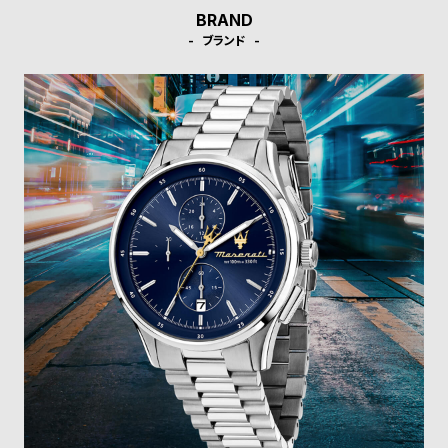
受
雑
BRAND
注
誌
ブランド
販
掲
売
載
モ
商
デ
品
ル
衣
セ
装
ー
貸
ル
出
情
報
N
A
e
b