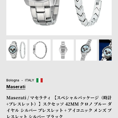
登
録
#Tags
リ
ッ
プ
バ
ル
チ
ッ
ク
ア
Bologna
ITALY
ッ
Maserati
プ
ル
Maserati / マセラティ 【スペシャルパッケージ（時計
ウ
+ブレスレット）】スクセッソ 42MM クロノ ブルー ダ
ォ
イヤル シルバー ブレスレット + アイコニック メンズ ブ
ッ
チ
レスレット シルバー ブラック